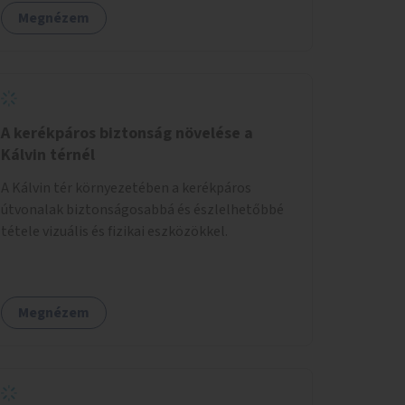
Megnézem
A kerékpáros biztonság növelése a
Kálvin térnél
A Kálvin tér környezetében a kerékpáros
útvonalak biztonságosabbá és észlelhetőbbé
tétele vizuális és fizikai eszközökkel.
Megnézem