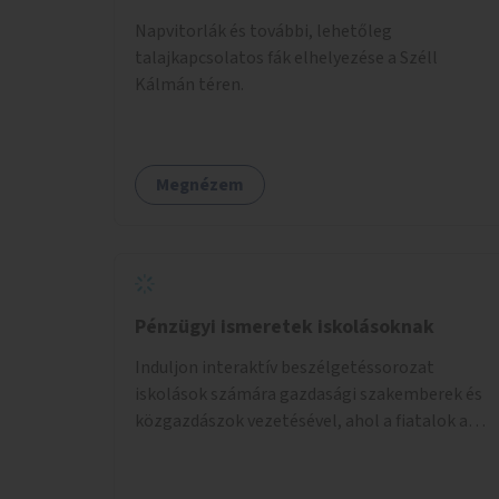
Napvitorlák és további, lehetőleg
talajkapcsolatos fák elhelyezése a Széll
Kálmán téren.
Megnézem
Pénzügyi ismeretek iskolásoknak
Induljon interaktív beszélgetéssorozat
iskolások számára gazdasági szakemberek és
közgazdászok vezetésével, ahol a fiatalok a
pénzügyi-gazdasági alapismeretekkel
kapcsolatban tájékozódhatnak. A program