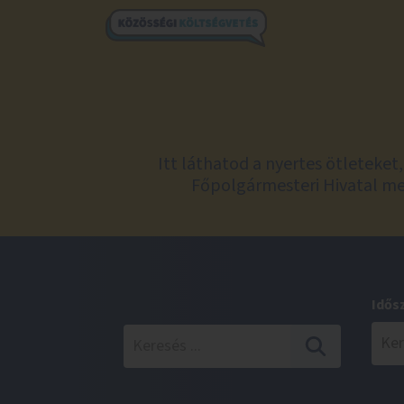
Itt láthatod a nyertes ötleteke
Főpolgármesteri Hivatal meg
Idős