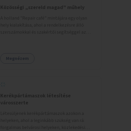
Közösségi „szereld magad” műhely
A holland "Repair café" mintájára egy olyan
hely kialakítása, ahol a rendelkezésre álló
szerszámokkal és szakértői segítséggel az
ember maga megjavíthat elromlott tárgyakat.
A műhely egyben találkozóhely is, lehetőség
arra, hogy a közösség tagjai is segítsenek
Megnézem
egymásnak, megosszák tudásukat.
Kerékpártámaszok létesítése
városszerte
Létesüljenek kerékpártámaszok azokon a
helyeken, ahol a leginkább szükség van rá:
forgalmas belvárosi helyeken, közlekedési