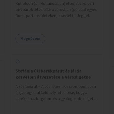
Külföldön (pl. Hollandiában) elterjedt kültéri
piszoárok létesítése a városban (például egyes
Duna-parti területeken) kísérleti jelleggel.
Megnézem
Stefánia úti kerékpárút és járda
közvetlen átvezetése a Városligetbe
A Stefánia út – Ajtósi Dürer sor csomópontban
új gyalogos-átkelőhely létesítése, hogy a
kerékpáros forgalom és a gyalogosok a Liget
felé vezető bal oldali járdáról közvetlenül
átkelhessenek a Városligetbe.