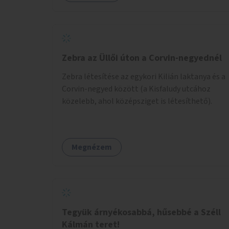
Zebra az Üllői úton a Corvin-negyednél
Zebra létesítése az egykori Kilián laktanya és a
Corvin-negyed között (a Kisfaludy utcához
közelebb, ahol középsziget is létesíthető).
Megnézem
Tegyük árnyékosabbá, hűsebbé a Széll
Kálmán teret!