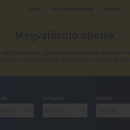
Mi ez?
Hírek, rendezvények
Ötletek
Megvalósuló ötletek
t, vagyis azokat az egyes években legtöbb szavazatot 
valósít. A megvalósulás állapotáról a projektek ada
zak:
Kategória:
Kerület: