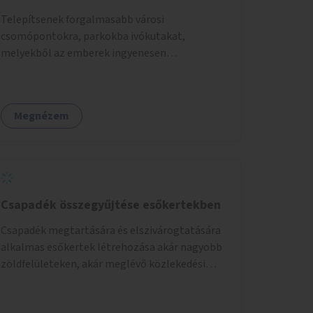
Telepítsenek forgalmasabb városi
csomópontokra, parkokba ivókutakat,
melyekből az emberek ingyenesen
fogyaszthatnak ivóvizet. A keretösszegből
nagyjából 25 ivókút telepítése lehetséges.
Megnézem
Csapadék összegyűjtése esőkertekben
Csapadék megtartására és elszivárogtatására
alkalmas esőkertek létrehozása akár nagyobb
zöldfelületeken, akár meglévő közlekedési
területek helyén.