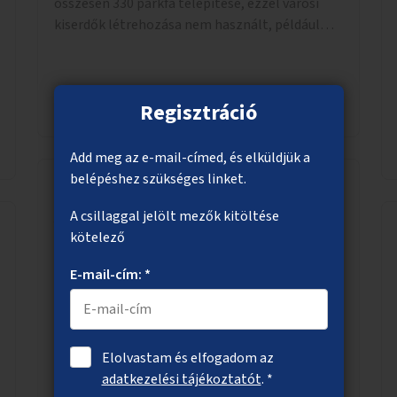
összesen 330 parkfa telepítése, ezzel városi
kiserdők létrehozása nem használt, például
rozsdaövezeti telkeken, 3 év gondozással.
Megnézem
Regisztráció
Add meg az e-mail-címed, és elküldjük a
belépéshez szükséges linket.
Állatterápiás programok
A csillaggal jelölt mezők kitöltése
idősotthonokban
kötelező
Legyenek állatterápiás programok az
E-mail-cím: *
idősotthonokban. A programokba
bekapcsolódhatnak óvodák is.
Elolvastam és elfogadom az
adatkezelési tájékoztatót
. *
Megnézem