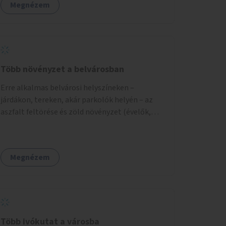
Megnézem
Több növényzet a belvárosban
Erre alkalmas belvárosi helyszíneken –
járdákon, tereken, akár parkolók helyén – az
aszfalt feltörése és zöld növényzet (évelők,
cserjék, fák) telepítése.
Megnézem
Több ivókutat a városba