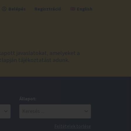
Belépés
Regisztráció
English
kapott javaslatokat, amelyeket a
tlapján tájékoztatást adunk.
Állapot:
Feltételek törlése