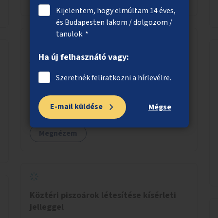
Kijelentem, hogy elmúltam 14 éves,
és Budapesten lakom / dolgozom /
tanulok. *
Ha új felhasználó vagy:
A Boráros tér zöldítése
Minél több árnyékot adó zöld növény, fák,
Szeretnék feliratkozni a hírlevélre.
bokrok elhelyezése a Boráros téren.
E-mail küldése
Mégse
Megnézem
Köztéri piszoárok létesítése kísérleti
jelleggel