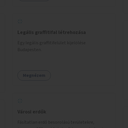
Legális graffitifal létrehozása
Egy legális graffitifelület kijelölése
Budapesten.
Megnézem
Városi erdők
Fásítatlan erdő besorolású területekre,