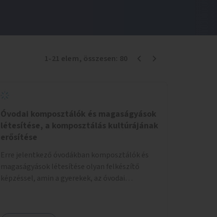
1
-
21
elem
, összesen:
80
Óvodai komposztálók és magaságyások
létesítése, a komposztálás kultúrájának
erősítése
Erre jelentkező óvodákban komposztálók és
magaságyások létesítése olyan felkészítő
képzéssel, amin a gyerekek, az óvodai
pedagógusok és a szülők is részt vehetnek.