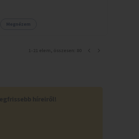
csomópontokban, közintézmények, boltok
előtt.
Megnézem
1
-
21
elem
, összesen:
80
egfrissebb híreiről!