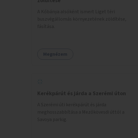
zöldítése
A Kőbánya alsóként ismert Liget téri
buszvégállomás környezetének zöldítése,
fásítása.
Megnézem
Kerékpárút és járda a Szerémi úton
A Szerémi úti kerékpárút és járda
meghosszabbítása a Mezőkövesdi úttól a
Savoya parkig.