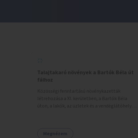
Talajtakaró növények a Bartók Béla út
fáihoz
Közösségi fenntartású növénykazetták
létrehozása a XI. kerületben, a Bartók Béla
úton, a lakók, az üzletek és a vendéglátóhelyek
együttműködésével.
Megnézem