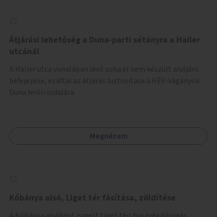
Átjárási lehetőség a Duna-parti sétányra a Haller
utcánál
A Haller utca vonalában lévő soha el nem készült aluljáró
befejezése, ezáltal az átjárás biztosítása a HÉV-vágányok
Duna felőli oldalára.
Megnézem
Kőbánya alsó, Liget tér fásítása, zöldítése
A Kőbánya alsóként ismert Liget téri buszvégállomás