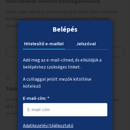
vasútállomás melletti buszvégállomásra
Több, nagy méretű, eső és napsütés ellen védő szerkezet
építése a Kelenföld vasútállomás melletti, Etele téri
buszvégállomásra
Belépés
Hitelesítő e-maillel
Jelszóval
Megnézem
Add meg az e-mail-címed, és elküldjük a
belépéshez szükséges linket.
A csillaggal jelölt mezők kitöltése
kötelező
Több növényzet a belvárosban
E-mail-cím: *
Erre alkalmas belvárosi helyszíneken – járdákon, tereken,
akár parkolók helyén – az aszfalt feltörése és zöld
növényzet (évelők, cserjék, fák) telepítése.
Adatkezelési tájékoztató