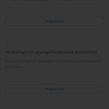
terjedő betegségek szűrése és a szenvedélybetegek
támogatása.
Megnézem
Jól kivilágított gyalogátkelőhelyek kialakítása
Rosszul kivilágított gyalogátkelőhelyek közvilágításának
fejlesztése.
Megnézem