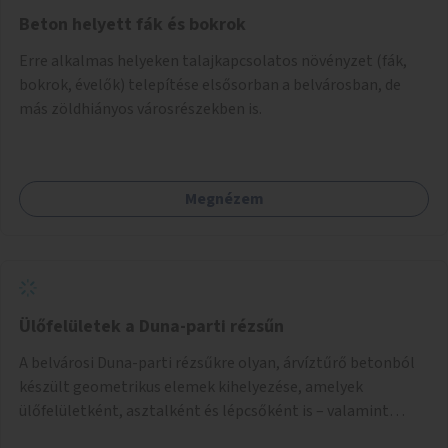
Beton helyett fák és bokrok
Erre alkalmas helyeken talajkapcsolatos növényzet (fák,
bokrok, évelők) telepítése elsősorban a belvárosban, de
más zöldhiányos városrészekben is.
Megnézem
Ülőfelületek a Duna-parti rézsűn
A belvárosi Duna-parti rézsűkre olyan, árvíztűrő betonból
készült geometrikus elemek kihelyezése, amelyek
ülőfelületként, asztalként és lépcsőként is – valamint
néhány esetben extra funkcióval (kutyaitató, grill) –