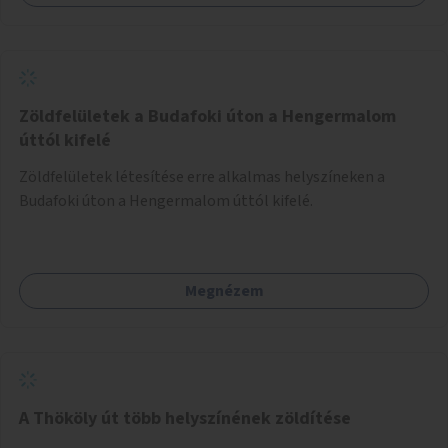
egész legyen zöld és üdítő hangulatú.
Zöldfelületek a Budafoki úton a Hengermalom
úttól kifelé
Zöldfelületek létesítése erre alkalmas helyszíneken a
Budafoki úton a Hengermalom úttól kifelé.
Megnézem
A Thököly út több helyszínének zöldítése