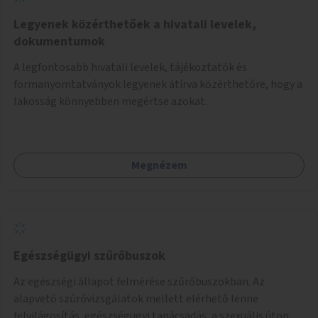
Legyenek közérthetőek a hivatali levelek,
dokumentumok
A legfontosabb hivatali levelek, tájékoztatók és
formanyomtatványok legyenek átírva közérthetőre, hogy a
lakosság könnyebben megértse azokat.
Megnézem
Egészségügyi szűrőbuszok
Az egészségi állapot felmérése szűrőbuszokban. Az
alapvető szűrővizsgálatok mellett elérhető lenne
felvilágosítás, egészségügyi tanácsadás, a szexuális úton