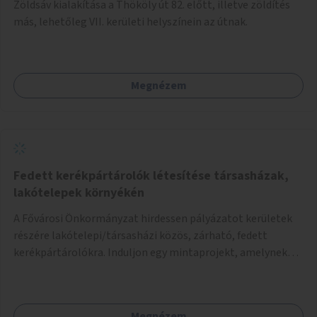
Zöldsáv kialakítása a Thököly út 82. előtt, illetve zöldítés
más, lehetőleg VII. kerületi helyszínein az útnak.
Megnézem
Fedett kerékpártárolók létesítése társasházak,
lakótelepek környékén
A Fővárosi Önkormányzat hirdessen pályázatot kerületek
részére lakótelepi/társasházi közös, zárható, fedett
kerékpártárolókra. Induljon egy mintaprojekt, amelynek
alapján fel lehet mérni, milyen feladatokkal jár a kerület
számára az üzemeltetés.
Megnézem