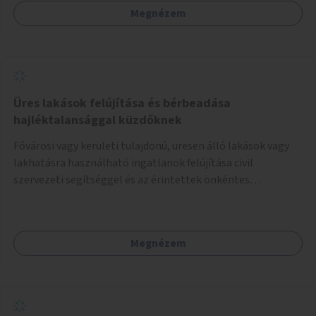
Megnézem
Üres lakások felújítása és bérbeadása
hajléktalansággal küzdőknek
Fővárosi vagy kerületi tulajdonú, üresen álló lakások vagy
lakhatásra használható ingatlanok felújítása civil
szervezeti segítséggel és az érintettek önkéntes
munkájával, majd a kialakított lakások, lakóegységek
bérbeadása rászorulók számára.
Megnézem