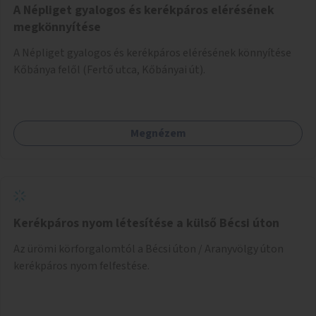
A Népliget gyalogos és kerékpáros elérésének
megkönnyítése
A Népliget gyalogos és kerékpáros elérésének könnyítése
Kőbánya felől (Fertő utca, Kőbányai út).
Megnézem
Kerékpáros nyom létesítése a külső Bécsi úton
Az ürömi körforgalomtól a Bécsi úton / Aranyvölgy úton
kerékpáros nyom felfestése.