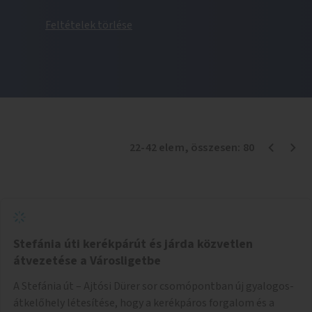
Feltételek törlése
22
-
42
elem
, összesen:
80
Stefánia úti kerékpárút és járda közvetlen
átvezetése a Városligetbe
A Stefánia út – Ajtósi Dürer sor csomópontban új gyalogos-
átkelőhely létesítése, hogy a kerékpáros forgalom és a