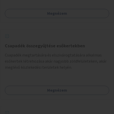
használhatók. Civilek bevonása a fenntartásba.
Megnézem
Csapadék összegyűjtése esőkertekben
Csapadék megtartására és elszivárogtatására alkalmas
esőkertek létrehozása akár nagyobb zöldfelületeken, akár
meglévő közlekedési területek helyén.
Megnézem