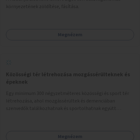
környezetének zöldítése, fásítása.
Megnézem
Közösségi tér létrehozása mozgássérülteknek és
épeknek
Egy minimum 300 négyzetméteres közösségi és sport tér
létrehozása, ahol mozgássérültek és demenciában
szenvedők találkozhatnak és sportolhatnak együtt
épekkel. Elsősorban egy pétanque pálya létrehozása lenne
célszerű, amit a legtöbb mozgásában korlátozott ember is
tud játszani, fontos, hogy a téren legyenek formájukban,
Megnézem
hangulatukban elkülönülő pontok, mezítlábas ösvények, az