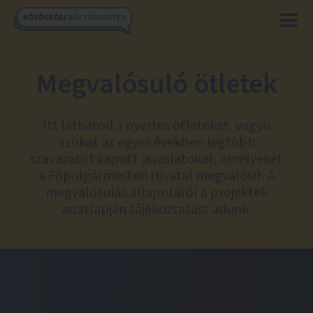
Megvalósuló ötletek
Itt láthatod a nyertes ötleteket, vagyis
azokat az egyes években legtöbb
szavazatot kapott javaslatokat, amelyeket
a Főpolgármesteri Hivatal megvalósít. A
megvalósulás állapotáról a projektek
adatlapján tájékoztatást adunk.