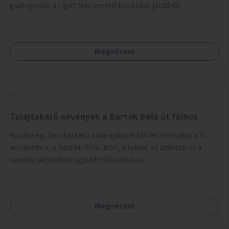
gyalogosok a Liget felé vezető bal oldali járdáról
közvetlenül átkelhessenek a Városligetbe.
Megnézem
Talajtakaró növények a Bartók Béla út fáihoz
Közösségi fenntartású növénykazetták létrehozása a XI.
kerületben, a Bartók Béla úton, a lakók, az üzletek és a
vendéglátóhelyek együttműködésével.
Megnézem