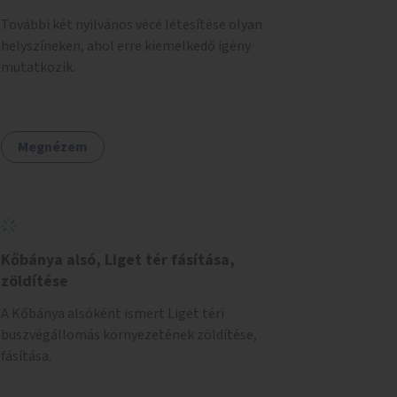
További két nyilvános vécé létesítése olyan
helyszíneken, ahol erre kiemelkedő igény
mutatkozik.
Megnézem
Kőbánya alsó, Liget tér fásítása,
zöldítése
A Kőbánya alsóként ismert Liget téri
buszvégállomás környezetének zöldítése,
fásítása.