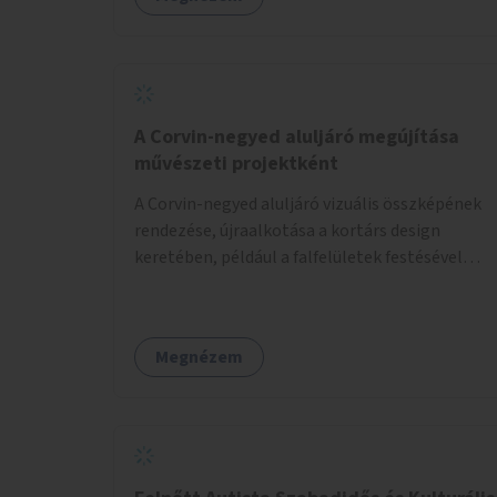
felszerelése.
A Corvin-negyed aluljáró megújítása
művészeti projektként
A Corvin-negyed aluljáró vizuális összképének
rendezése, újraalkotása a kortárs design
keretében, például a falfelületek festésével
vagy kiállítóterek létesítésével, amelyekben
kortárs designerek, művészek, tervezők
alkotásai, termékei jelenhetnének meg
Megnézem
alkalmat adva a bemutatkozásra, szélesebb
körben való ismertségre.