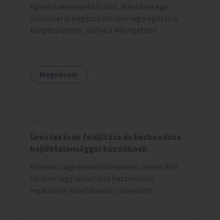
Egyedi szekrényekből álló, lehetőleg egy
öltözővel is kiegészített csomagmegőrző a
Margitszigeten, illetve a Népligetben.
Megnézem
Üres lakások felújítása és bérbeadása
hajléktalansággal küzdőknek
Fővárosi vagy kerületi tulajdonú, üresen álló
lakások vagy lakhatásra használható
ingatlanok felújítása civil szervezeti
segítséggel és az érintettek önkéntes
munkájával, majd a kialakított lakások,