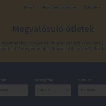
Mi ez?
Hírek, rendezvények
Ötletek
Megvalósuló ötletek
t, vagyis azokat az egyes években legtöbb szavazatot 
valósít. A megvalósulás állapotáról a projektek ada
zak:
Kategória:
Kerület: