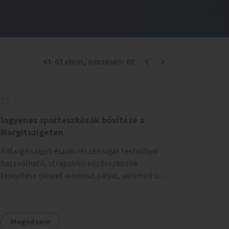
43
-
63
elem
, összesen:
80
Ingyenes sporteszközök bővítése a
Margitszigeten
A Margitsziget északi részén saját testsúllyal
használható, strapabíró edzőeszközök
telepítése (street workout pálya), valamint új
kültéri pingpongasztalok kihelyezése. A
meglévő fitneszterület jelenleg alig felszerelt,
így kihasználatlan. A pingpongasztalok
Megnézem
telepítésével egy népszerű, ingyenes