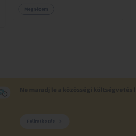
lakóegységek bérbeadása rászorulók számára.
Megnézem
Ne maradj le a közösségi költségvetés l
Feliratkozás