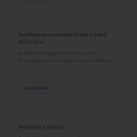
Kerékpáros nyom létesítése a külső
Bécsi úton
Az ürömi körforgalomtól a Bécsi úton /
Aranyvölgy úton kerékpáros nyom felfestése.
Megnézem
Randióra a Blahán