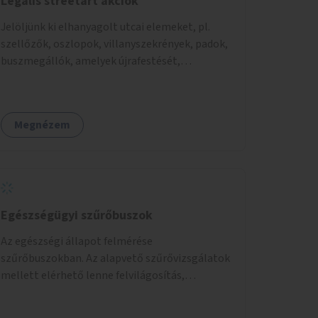
Legális streetart akciók
Jelöljünk ki elhanyagolt utcai elemeket, pl.
szellőzők, oszlopok, villanyszekrények, padok,
buszmegállók, amelyek újrafestését,
dekorálását civilekre bíznánk. Támogassuk a
közösségi alapon való megújulást a szükséges
eszközökkel.
Megnézem
Egészségügyi szűrőbuszok
Az egészségi állapot felmérése
szűrőbuszokban. Az alapvető szűrővizsgálatok
mellett elérhető lenne felvilágosítás,
egészségügyi tanácsadás, a szexuális úton
terjedő betegségek szűrése és a