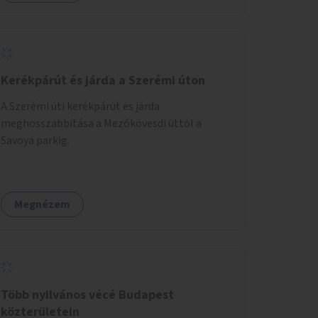
sportolási lehetőség válna elérhetővé a sziget
északi felén, ahol jelenleg egyetlen asztal sem
található.
Kerékpárút és járda a Szerémi úton
A Szerémi úti kerékpárút és járda
meghosszabbítása a Mezőkövesdi úttól a
Savoya parkig.
Megnézem
Több nyilvános vécé Budapest
közterületein