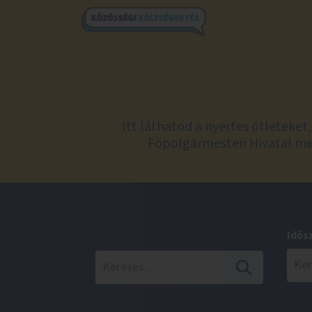
Itt láthatod a nyertes ötleteke
Főpolgármesteri Hivatal meg
Idős