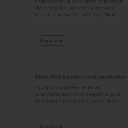
A napsütésnek leginkább kitett megállókban
akár a megállóra, akár önálló rácsozatra
futtatott növényekkel történő árnyékolás.
Megnézem
Közterületi gyalogos terek árnyékolása
Árnyékoló szerkezetek, lehetőleg
növényzettel befuttatott pergolák, lugasok
létrehozása a gyalogos területeken. Ahol a
növényültetésre nincs lehetőség, ott akár
dézsából felfutó futónövényzet alkalmazása,
legvégső megoldásként napvitorlák
Megnézem