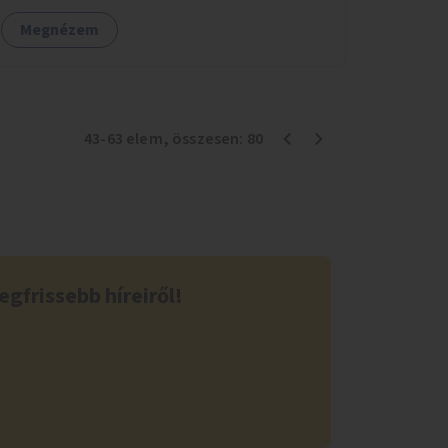
szenvedélybetegek támogatása.
Megnézem
43
-
63
elem
, összesen:
80
egfrissebb híreiről!