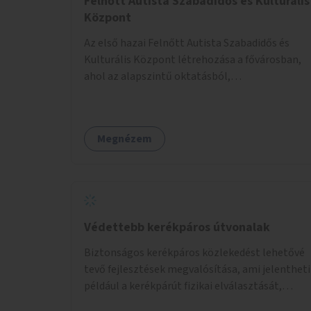
Felnőtt Autista Szabadidős és Kulturális
Központ
Az első hazai Felnőtt Autista Szabadidős és
Kulturális Központ létrehozása a fővárosban,
ahol az alapszintű oktatásból,
továbbképzésből és a felsőoktatásból kikerülő
autista fiatalok élethosszig tartó támogatásra
és közösségekre találhatnak.
Megnézem
Védettebb kerékpáros útvonalak
Biztonságos kerékpáros közlekedést lehetővé
tevő fejlesztések megvalósítása, ami jelentheti
például a kerékpárút fizikai elválasztását,
szintbeli kiemelését, optikai jelölését, az