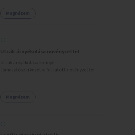
Megnézem
Utcák árnyékolása növényzettel
Utcák árnyékolása könnyű
támasztószerkezetre futtatott növényzettel.
Megnézem