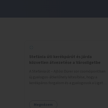
Stefánia úti kerékpárút és járda
közvetlen átvezetése a Városligetbe
A Stefánia út – Ajtósi Dürer sor csomópontban
új gyalogos-átkelőhely létesítése, hogy a
kerékpáros forgalom és a gyalogosok a Liget
felé vezető bal oldali járdáról közvetlenül
átkelhessenek a Városligetbe.
Megnézem