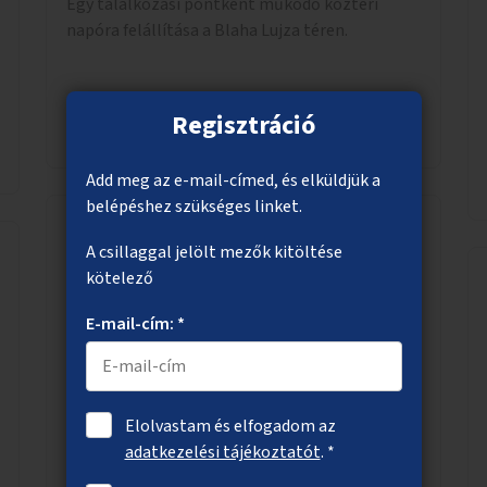
Egy találkozási pontként működő köztéri
napóra felállítása a Blaha Lujza téren.
Regisztráció
Megnézem
Add meg az e-mail-címed, és elküldjük a
belépéshez szükséges linket.
A csillaggal jelölt mezők kitöltése
Pénzügyi ismeretek iskolásoknak
kötelező
Induljon interaktív beszélgetéssorozat
E-mail-cím: *
iskolások számára gazdasági szakemberek és
közgazdászok vezetésével, ahol a fiatalok a
pénzügyi-gazdasági alapismeretekkel
kapcsolatban tájékozódhatnak. A program
Elolvastam és elfogadom az
többalkalmas lenne, heti rendszerességgel
adatkezelési tájékoztatót
. *
Megnézem
tartanák iskolai csoportok számára,