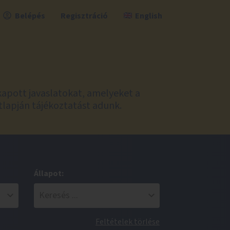
Belépés
Regisztráció
English
kapott javaslatokat, amelyeket a
tlapján tájékoztatást adunk.
Állapot:
Feltételek törlése