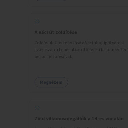
A Váci út zöldítése
Zöldfelület létrehozása a Váci út újlipótvárosi
szakaszán a Lehel utcától kifelé a fasor mentén
beton feltörésével.
Megnézem
Zöld villamosmegállók a 14-es vonalán