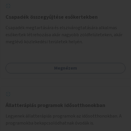
gyerekek bevonására is. A program pilot jelleggel indulna,
több korosztály számára.
Csapadék összegyűjtése esőkertekben
Csapadék megtartására és elszivárogtatására alkalmas
esőkertek létrehozása akár nagyobb zöldfelületeken, akár
meglévő közlekedési területek helyén.
Megnézem
Állatterápiás programok idősotthonokban
Legyenek állatterápiás programok az idősotthonokban. A
programokba bekapcsolódhatnak óvodák is.