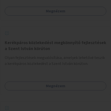
lehetőség arra, hogy a közösség tagjai is segítsenek
egymásnak, megosszák tudásukat.
Megnézem
Kerékpáros közlekedést megkönnyítő fejlesztések
a Szent István körúton
Olyan fejlesztések megvalósítása, amelyek lehetővé teszik
a kerékpáros közlekedést a Szent István körúton.
Megnézem