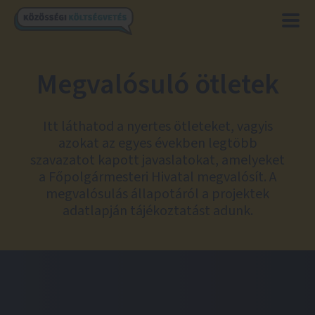
Megvalósuló ötletek
Itt láthatod a nyertes ötleteket, vagyis
azokat az egyes években legtöbb
szavazatot kapott javaslatokat, amelyeket
a Főpolgármesteri Hivatal megvalósít. A
megvalósulás állapotáról a projektek
adatlapján tájékoztatást adunk.