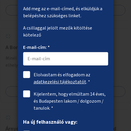
Add meg az e-mail-címed, és elküldjük a
Megnézem
belépéshez szükséges linket.
A csillaggal jelölt mezők kitöltése
kötelező
A Boráros tér zöldítése
E-mail-cím: *
Minél több árnyékot adó zöld növény, fák, bokrok
elhelyezése a Boráros téren.
Elolvastam és elfogadom az
adatkezelési tájékoztatót
. *
Megnézem
Kijelentem, hogy elmúltam 14 éves,
és Budapesten lakom / dolgozom /
tanulok. *
Ha új felhasználó vagy:
Árnyékolók és esővédők telepítése a Kelenföld