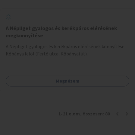
A Népliget gyalogos és kerékpáros elérésének
megkönnyítése
A Népliget gyalogos és kerékpáros elérésének könnyítése
Kőbánya felől (Fertő utca, Kőbányai út).
Megnézem
1
-
21
elem
, összesen:
80