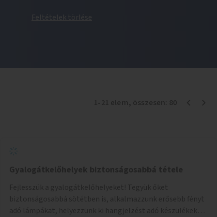
Feltételek törlése
1
-
21
elem
, összesen:
80
Gyalogátkelőhelyek biztonságosabbá tétele
Fejlesszük a gyalogátkelőhelyeket! Tegyük őket
biztonságosabbá sötétben is, alkalmazzunk erősebb fényt
adó lámpákat, helyezzünk ki hangjelzést adó készülékeket