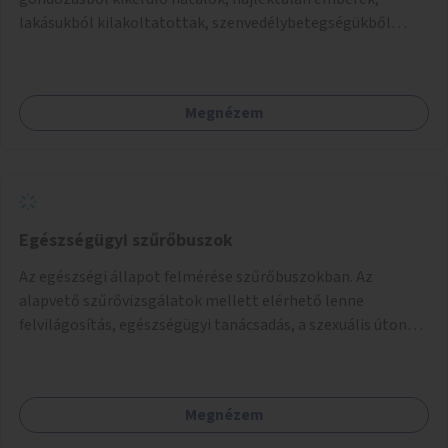
lakásukból kilakoltatottak, szenvedélybetegségükből
kijönni szándékozók – számára rehabilitációs otthon
megteremtése Budapest valamely peremkerületén,
civil/szakmai szervezeti háttérrel. A program a közvetlen
Megnézem
segítségen, biztonságnyújtáson kívül gazdálkodásba is
bevonja az ott lévő személyeket, és egyben a
környezettudatos és fenntartható élettel kapcsolatos
szemléletformálást is céljának tekinti.
Egészségügyi szűrőbuszok
Az egészségi állapot felmérése szűrőbuszokban. Az
alapvető szűrővizsgálatok mellett elérhető lenne
felvilágosítás, egészségügyi tanácsadás, a szexuális úton
terjedő betegségek szűrése és a szenvedélybetegek
támogatása.
Megnézem