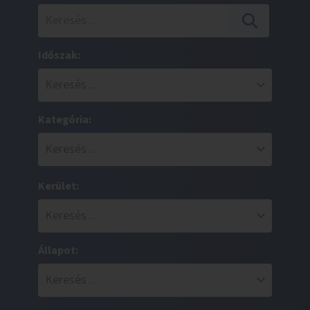
Időszak:
Kategória:
Kerület:
Állapot: