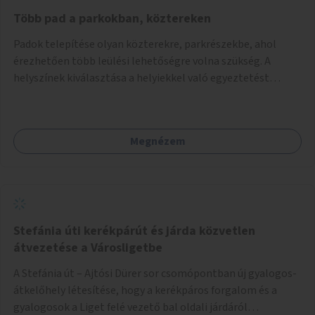
Több pad a parkokban, köztereken
Padok telepítése olyan közterekre, parkrészekbe, ahol
érezhetően több leülési lehetőségre volna szükség. A
helyszínek kiválasztása a helyiekkel való egyeztetést
követően történhet.
Megnézem
Stefánia úti kerékpárút és járda közvetlen
átvezetése a Városligetbe
A Stefánia út – Ajtósi Dürer sor csomópontban új gyalogos-
átkelőhely létesítése, hogy a kerékpáros forgalom és a
gyalogosok a Liget felé vezető bal oldali járdáról