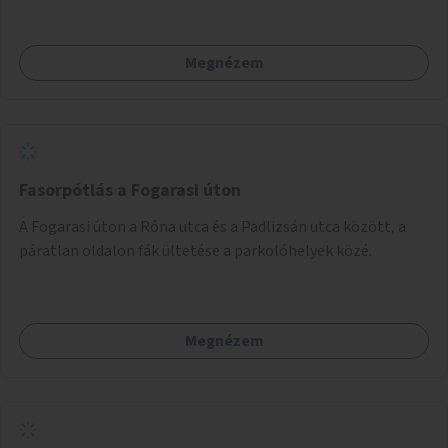
Megnézem
Fasorpótlás a Fogarasi úton
A Fogarasi úton a Róna utca és a Padlizsán utca között, a
páratlan oldalon fák ültetése a parkolóhelyek közé.
Megnézem