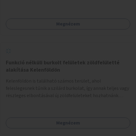
közvetlenül átkelhessenek a Városligetbe.
Megnézem
Funkció nélküli burkolt felületek zöldfelületté
alakítása Kelenföldön
Kelenföldön is található számos terület, ahol
feleslegesnek tűnik a szilárd burkolat, így annak teljes vagy
részleges elbontásával új zöldfelületeket hozhatnánk
létre. Ilyenek például az Etele út 19. és Mérnök utca 32.
közötti, vagy a Fraknó utca 22/b és a Bártfai utca közötti
aszfaltos területek.
Megnézem