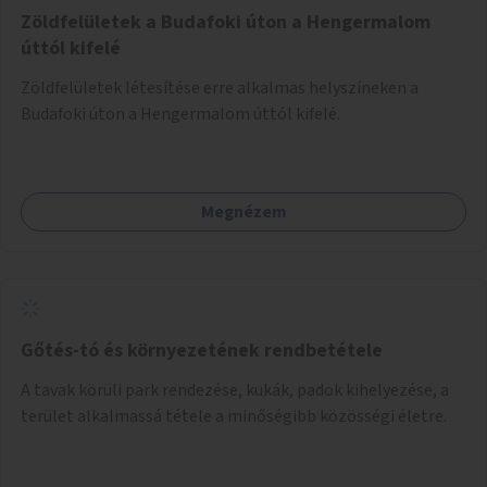
Zöldfelületek a Budafoki úton a Hengermalom
úttól kifelé
Zöldfelületek létesítése erre alkalmas helyszíneken a
Budafoki úton a Hengermalom úttól kifelé.
Megnézem
Gőtés-tó és környezetének rendbetétele
A tavak körüli park rendezése, kukák, padok kihelyezése, a
terület alkalmassá tétele a minőségibb közösségi életre.