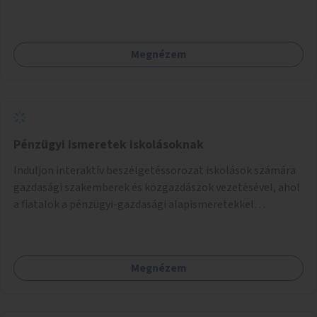
és taktilis jelzéseket a vakok és gyengénlátók számára.
Megnézem
Pénzügyi ismeretek iskolásoknak
Induljon interaktív beszélgetéssorozat iskolások számára
gazdasági szakemberek és közgazdászok vezetésével, ahol
a fiatalok a pénzügyi-gazdasági alapismeretekkel
kapcsolatban tájékozódhatnak. A program többalkalmas
lenne, heti rendszerességgel tartanák iskolai csoportok
számára, önkormányzati intézményben vagy külső
Megnézem
helyszínen iskolai együttműködéssel. A szervezést az
Önkormányzat koordinálná, a tematikát a szakemberek
alakítanák ki, külön figyelmet fordítva a hátrányos helyzetű