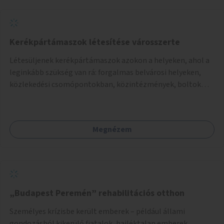
Kerékpártámaszok létesítése városszerte
Létesüljenek kerékpártámaszok azokon a helyeken, ahol a
leginkább szükség van rá: forgalmas belvárosi helyeken,
közlekedési csomópontokban, közintézmények, boltok
előtt.
Megnézem
„Budapest Peremén” rehabilitációs otthon
Személyes krízisbe került emberek – például állami
gondozásból kikerülő fiatalok, hajléktalan emberek,