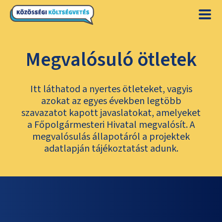
Megvalósuló ötletek
Itt láthatod a nyertes ötleteket, vagyis
azokat az egyes években legtöbb
szavazatot kapott javaslatokat, amelyeket
a Főpolgármesteri Hivatal megvalósít. A
megvalósulás állapotáról a projektek
adatlapján tájékoztatást adunk.