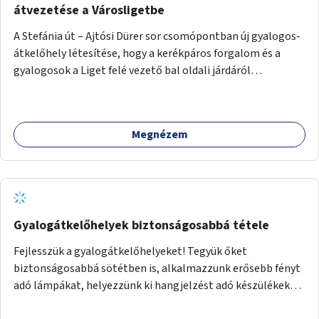
átvezetése a Városligetbe
A Stefánia út – Ajtósi Dürer sor csomópontban új gyalogos-
átkelőhely létesítése, hogy a kerékpáros forgalom és a
gyalogosok a Liget felé vezető bal oldali járdáról
közvetlenül átkelhessenek a Városligetbe.
Megnézem
Gyalogátkelőhelyek biztonságosabbá tétele
Fejlesszük a gyalogátkelőhelyeket! Tegyük őket
biztonságosabbá sötétben is, alkalmazzunk erősebb fényt
adó lámpákat, helyezzünk ki hangjelzést adó készülékeket
és taktilis jelzéseket a vakok és gyengénlátók számára.