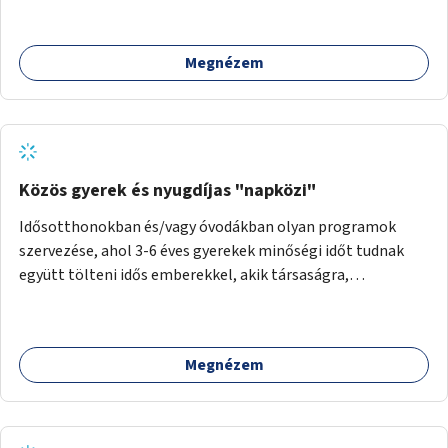
Megnézem
Közös gyerek és nyugdíjas "napközi"
Idősotthonokban és/vagy óvodákban olyan programok
szervezése, ahol 3-6 éves gyerekek minőségi időt tudnak
együtt tölteni idős emberekkel, akik társaságra,
beszélgetésre vágynak.
Megnézem