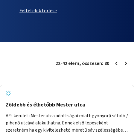
Feltételek törlése
22
-
42
elem
, összesen:
80
Zöldebb és élhetőbb Mester utca
A 9. kerületi Mester utca adottságai miatt gyönyörű sétáló /
pihenő utcává alakulhatna. Ennek első lépéseként
szeretném ha egy kivitelezhető méretű sáv szélességében