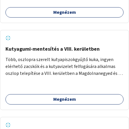
Megnézem
Kutyagumi-mentesítés a VIII. kerületben
Több, oszlopra szerelt kutyapiszokgyűjtő kuka, ingyen
elérhető zacskók és a kutyavizelet felfogására alkalmas
oszlop telepítése a VIII. kerületben a Magdolnanegyed és a
Palotanegyed néhány pontján, pilot jelleggel.
Megnézem