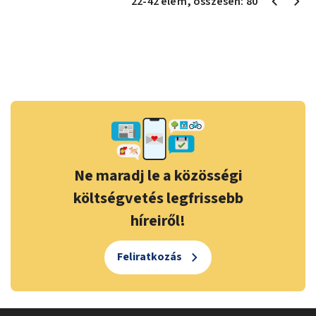
22
-
42
elem
, összesen:
80
Ne maradj le a közösségi
költségvetés legfrissebb
híreiről!
Feliratkozás