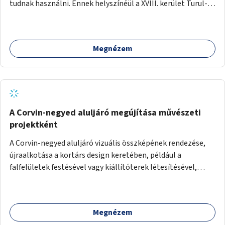
tudnak használni. Ennek helyszínéül a XVIII. kerület Turul-
park területe lenne megfelelő, mely mind elérhetőségét,
mind infrastrukturális adottságait tekintve alkalmas egy új
játszótér kialakítására.
Megnézem
A Corvin-negyed aluljáró megújítása művészeti
projektként
A Corvin-negyed aluljáró vizuális összképének rendezése,
újraalkotása a kortárs design keretében, például a
falfelületek festésével vagy kiállítóterek létesítésével,
amelyekben kortárs designerek, művészek, tervezők
alkotásai, termékei jelenhetnének meg alkalmat adva a
bemutatkozásra, szélesebb körben való ismertségre.
Megnézem