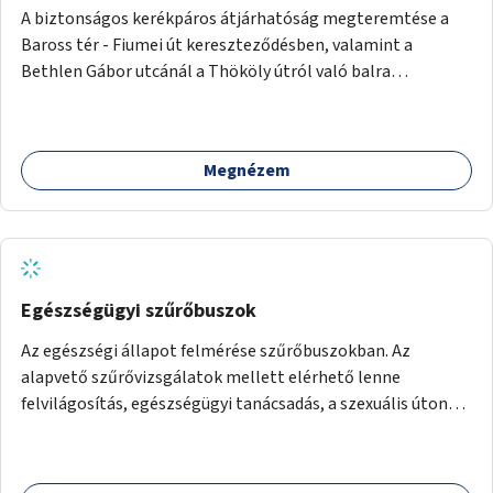
A biztonságos kerékpáros átjárhatóság megteremtése a
Baross tér - Fiumei út kereszteződésben, valamint a
Bethlen Gábor utcánál a Thököly útról való balra
kanyarodás biztosítása a Festetics György utca irányába.
Megnézem
Egészségügyi szűrőbuszok
Az egészségi állapot felmérése szűrőbuszokban. Az
alapvető szűrővizsgálatok mellett elérhető lenne
felvilágosítás, egészségügyi tanácsadás, a szexuális úton
terjedő betegségek szűrése és a szenvedélybetegek
támogatása.