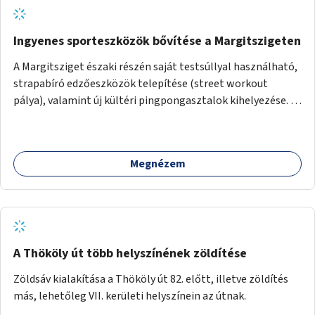
Ingyenes sporteszközök bővítése a Margitszigeten
A Margitsziget északi részén saját testsúllyal használható,
strapabíró edzőeszközök telepítése (street workout
pálya), valamint új kültéri pingpongasztalok kihelyezése. A
meglévő fitneszterület jelenleg alig felszerelt, így
kihasználatlan. A pingpongasztalok telepítésével egy
népszerű, ingyenes sportolási lehetőség válna elérhetővé a
Megnézem
sziget északi felén, ahol jelenleg egyetlen asztal sem
található.
A Thököly út több helyszínének zöldítése
Zöldsáv kialakítása a Thököly út 82. előtt, illetve zöldítés
más, lehetőleg VII. kerületi helyszínein az útnak.