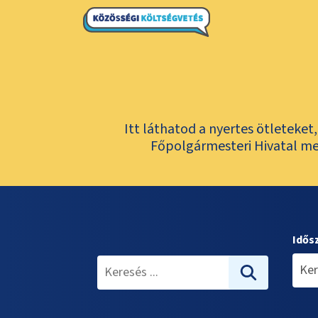
Itt láthatod a nyertes ötleteke
Főpolgármesteri Hivatal meg
Idős