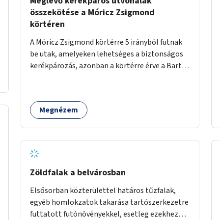
Meglévő kerékpáros útvonalak
összekötése a Móricz Zsigmond
körtéren
A Móricz Zsigmond körtérre 5 irányból futnak
be utak, amelyeken lehetséges a biztonságos
kerékpározás, azonban a körtérre érve a Bartók
Béla út kivételével mindegyik kerékpáros
útvonal megszakad. Alakítsuk ki a kerékpáros
útvonalak összekötését!
Megnézem
Zöldfalak a belvárosban
Elsősorban közterülettel határos tűzfalak,
egyéb homlokzatok takarása tartószerkezetre
futtatott futónövényekkel, esetleg ezekhez