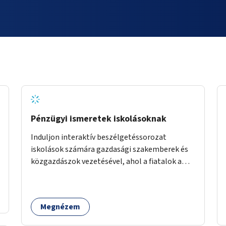
Pénzügyi ismeretek iskolásoknak
Induljon interaktív beszélgetéssorozat
iskolások számára gazdasági szakemberek és
közgazdászok vezetésével, ahol a fiatalok a
pénzügyi-gazdasági alapismeretekkel
kapcsolatban tájékozódhatnak. A program
többalkalmas lenne, heti rendszerességgel
Megnézem
tartanák iskolai csoportok számára,
önkormányzati intézményben vagy külső