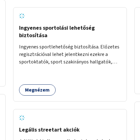
helyszínen iskolai együttműködéssel. A
szervezést az Önkormányzat koordinálná, a
tematikát a szakemberek alakítanák ki, külön
figyelmet fordítva a hátrányos helyzetű
Ingyenes sportolási lehetőség
gyerekek bevonására is. A program pilot
biztosítása
jelleggel indulna, több korosztály számára.
Ingyenes sportlehetőség biztosítása. Előzetes
regisztrációval lehet jelentkezni ezekre a
sportoktatók, sport szakirányos hallgatók,
önkéntesek által tartott programokra.
Megnézem
Legális streetart akciók