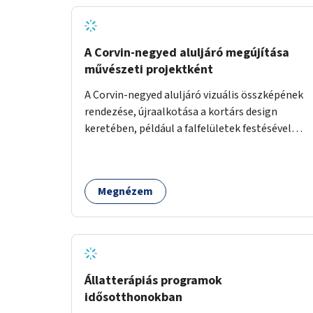
A Corvin-negyed aluljáró megújítása
művészeti projektként
A Corvin-negyed aluljáró vizuális összképének
rendezése, újraalkotása a kortárs design
keretében, például a falfelületek festésével
vagy kiállítóterek létesítésével, amelyekben
kortárs designerek, művészek, tervezők
alkotásai, termékei jelenhetnének meg
Megnézem
alkalmat adva a bemutatkozásra, szélesebb
körben való ismertségre.
Állatterápiás programok
idősotthonokban