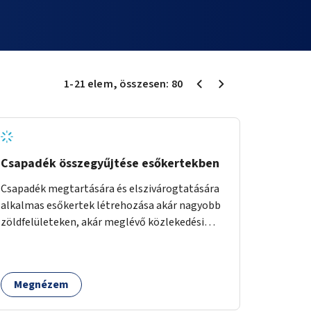
1
-
21
elem
, összesen:
80
Csapadék összegyűjtése esőkertekben
Csapadék megtartására és elszivárogtatására
alkalmas esőkertek létrehozása akár nagyobb
zöldfelületeken, akár meglévő közlekedési
területek helyén.
Megnézem