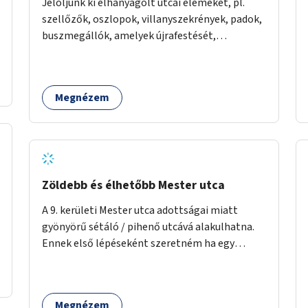
Jelöljünk ki elhanyagolt utcai elemeket, pl.
szellőzők, oszlopok, villanyszekrények, padok,
buszmegállók, amelyek újrafestését,
dekorálását civilekre bíznánk. Támogassuk a
közösségi alapon való megújulást a szükséges
eszközökkel.
Megnézem
Zöldebb és élhetőbb Mester utca
A 9. kerületi Mester utca adottságai miatt
gyönyörű sétáló / pihenő utcává alakulhatna.
Ennek első lépéseként szeretném ha egy
kivitelezhető méretű sáv szélességében a
beton helyén ládás, vagy a földbe ültetett
növényzet lenne, praktikusan a járda és az
Megnézem