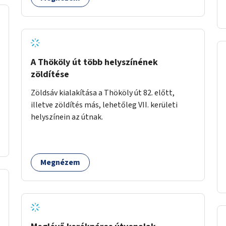
autós sáv találkozásánál, a platán fák között. A
lakók, boltok és vendéglátó helyek
együttműködését kérnénk abban, hogy ez a
zöld sáv ne pusztuljon ki, és megtartsa azt a jó
hangulatot, amiből már könnyebb lesz
elképzelni a következő lépést egészen addig,
A Thököly út több helyszínének
amíg komolyabb forgalomcsillapítások és
zöldítése
zöldítések nem létesülnek a Mester utcában.
Zöldsáv kialakítása a Thököly út 82. előtt,
illetve zöldítés más, lehetőleg VII. kerületi
helyszínein az útnak.
Megnézem