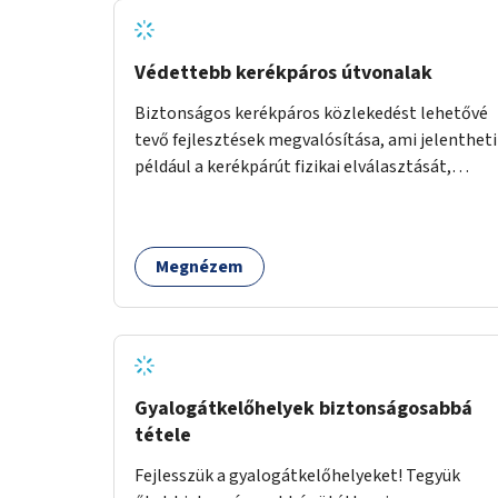
Védettebb kerékpáros útvonalak
Biztonságos kerékpáros közlekedést lehetővé
tevő fejlesztések megvalósítása, ami jelentheti
például a kerékpárút fizikai elválasztását,
szintbeli kiemelését, optikai jelölését, az
indirekt balra kanyarodási lehetőség jelölését –
különösen a veszélyesebb kereszteződésekben,
Megnézem
vagy akár egyes egyirányú utcák megnyitását
szembeforgalmú kerékpározásra.
Gyalogátkelőhelyek biztonságosabbá
tétele
Fejlesszük a gyalogátkelőhelyeket! Tegyük