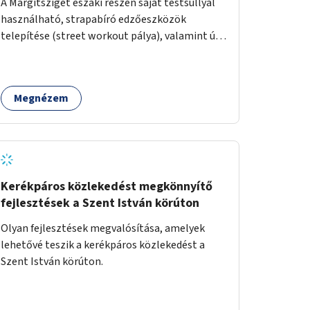
A Margitsziget északi részén saját testsúllyal
használható, strapabíró edzőeszközök
telepítése (street workout pálya), valamint új
kültéri pingpongasztalok kihelyezése. A
meglévő fitneszterület jelenleg alig felszerelt,
így kihasználatlan. A pingpongasztalok
Megnézem
telepítésével egy népszerű, ingyenes
sportolási lehetőség válna elérhetővé a sziget
északi felén, ahol jelenleg egyetlen asztal sem
található.
Kerékpáros közlekedést megkönnyítő
fejlesztések a Szent István körúton
Olyan fejlesztések megvalósítása, amelyek
lehetővé teszik a kerékpáros közlekedést a
Szent István körúton.