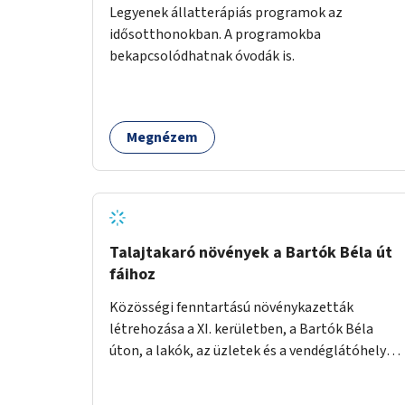
Legyenek állatterápiás programok az
idősotthonokban. A programokba
bekapcsolódhatnak óvodák is.
Megnézem
Talajtakaró növények a Bartók Béla út
fáihoz
Közösségi fenntartású növénykazetták
létrehozása a XI. kerületben, a Bartók Béla
úton, a lakók, az üzletek és a vendéglátóhelyek
együttműködésével.