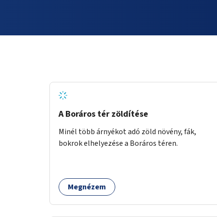
A Boráros tér zöldítése
Minél több árnyékot adó zöld növény, fák,
bokrok elhelyezése a Boráros téren.
Megnézem