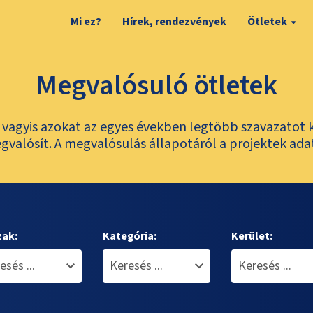
Mi ez?
Hírek, rendezvények
Ötletek
Megvalósuló ötletek
t, vagyis azokat az egyes években legtöbb szavazatot 
valósít. A megvalósulás állapotáról a projektek ada
zak:
Kategória:
Kerület: