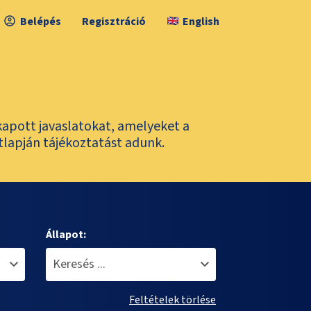
Belépés
Regisztráció
English
kapott javaslatokat, amelyeket a
tlapján tájékoztatást adunk.
Állapot:
Feltételek törlése