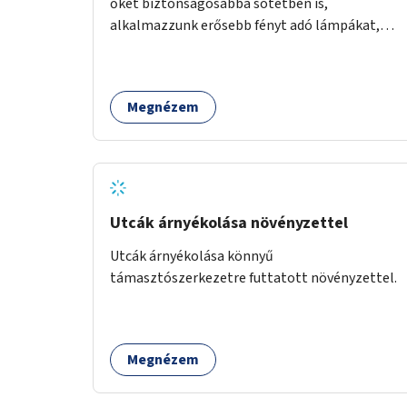
őket biztonságosabbá sötétben is,
alkalmazzunk erősebb fényt adó lámpákat,
helyezzünk ki hangjelzést adó készülékeket és
taktilis jelzéseket a vakok és gyengénlátók
számára.
Megnézem
Utcák árnyékolása növényzettel
Utcák árnyékolása könnyű
támasztószerkezetre futtatott növényzettel.
Megnézem