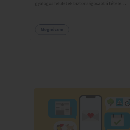
gyalogos felületek biztonságosabbá tétele
kísérleti kiegészítő fejlesztésekkel (terelők,
műanyag elválasztó elemek, több és jobban
látható felfestés stb.)
Megnézem