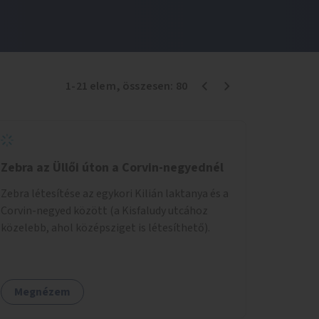
1
-
21
elem
, összesen:
80
Zebra az Üllői úton a Corvin-negyednél
Zebra létesítése az egykori Kilián laktanya és a
Corvin-negyed között (a Kisfaludy utcához
közelebb, ahol középsziget is létesíthető).
Megnézem