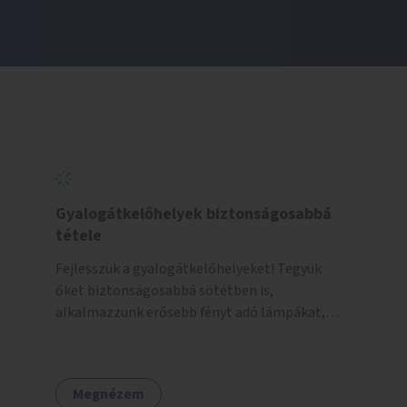
Gyalogátkelőhelyek biztonságosabbá
tétele
Fejlesszük a gyalogátkelőhelyeket! Tegyük
őket biztonságosabbá sötétben is,
alkalmazzunk erősebb fényt adó lámpákat,
helyezzünk ki hangjelzést adó készülékeket és
taktilis jelzéseket a vakok és gyengénlátók
számára.
Megnézem