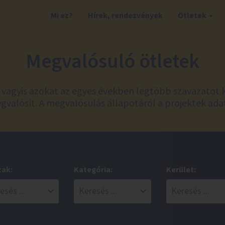
Mi ez?
Hírek, rendezvények
Ötletek
Megvalósuló ötletek
t, vagyis azokat az egyes években legtöbb szavazatot 
valósít. A megvalósulás állapotáról a projektek ada
zak:
Kategória:
Kerület: