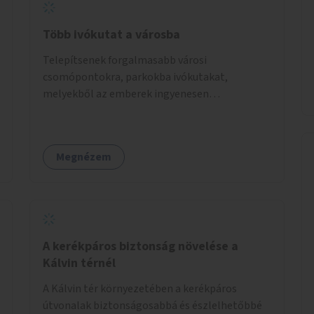
Több ivókutat a városba
Telepítsenek forgalmasabb városi
csomópontokra, parkokba ivókutakat,
melyekből az emberek ingyenesen
fogyaszthatnak ivóvizet. A keretösszegből
nagyjából 25 ivókút telepítése lehetséges.
Megnézem
A kerékpáros biztonság növelése a
Kálvin térnél
A Kálvin tér környezetében a kerékpáros
útvonalak biztonságosabbá és észlelhetőbbé