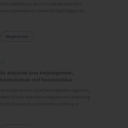
hely kialakítása, ahol a rendelkezésre álló
szerszámokkal és szakértői segítséggel az
ember maga megjavíthat elromlott tárgyakat.
A műhely egyben találkozóhely is, lehetőség
arra, hogy a közösség tagjai is segítsenek
Megnézem
egymásnak, megosszák tudásukat.
Az aluljárók üres helyiségeinek,
kirakatainak civil hasznosítása
Az aluljárók üres üzlethelyiségeiben ingyenes,
dekoratív és interaktív megjelenési lehetőség
biztosítása civil szervezetek számára, a
társadalmi felelősségvállalás jegyében. A cél,
hogy közérdekű, segítő tevékenységeket
mutassanak be látványos, gondolatébresztő