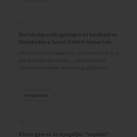
Biztonságosabb gyalogos és kerékpáros
közlekedés a Szent Gellért rakparton
A Szent Gellért rakparton – a Döbrentei tér és a
Szent Gellért tér között – a kerékpározás
infrastruktúrájának javítása a gyalogosok
érdekében is.
Megnézem
Közös gyerek és nyugdíjas "napközi"