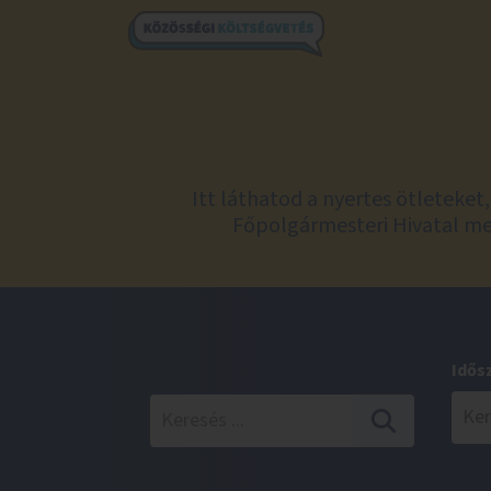
Itt láthatod a nyertes ötleteke
Főpolgármesteri Hivatal meg
Idős