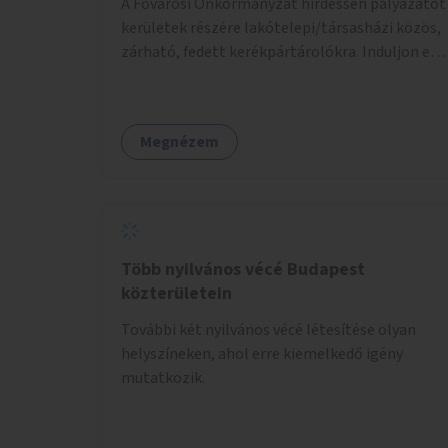
A Fővárosi Önkormányzat hirdessen pályázatot
kerületek részére lakótelepi/társasházi közös,
zárható, fedett kerékpártárolókra. Induljon egy
mintaprojekt, amelynek alapján fel lehet
mérni, milyen feladatokkal jár a kerület
számára az üzemeltetés.
Megnézem
Több nyilvános vécé Budapest
közterületein
További két nyilvános vécé létesítése olyan
helyszíneken, ahol erre kiemelkedő igény
mutatkozik.