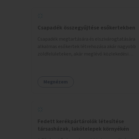
Csapadék összegyűjtése esőkertekben
Csapadék megtartására és elszivárogtatására
alkalmas esőkertek létrehozása akár nagyobb
zöldfelületeken, akár meglévő közlekedési
területek helyén.
Megnézem
Fedett kerékpártárolók létesítése
társasházak, lakótelepek környékén