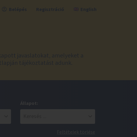
Belépés
Regisztráció
English
kapott javaslatokat, amelyeket a
tlapján tájékoztatást adunk.
Állapot:
Feltételek törlése