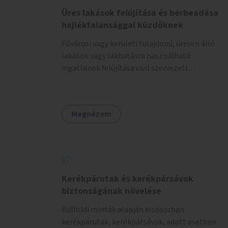
Üres lakások felújítása és bérbeadása
hajléktalansággal küzdőknek
Fővárosi vagy kerületi tulajdonú, üresen álló
lakások vagy lakhatásra használható
ingatlanok felújítása civil szervezeti
segítséggel és az érintettek önkéntes
munkájával, majd a kialakított lakások,
lakóegységek bérbeadása rászorulók számára.
Megnézem
Kerékpárutak és kerékpársávok
biztonságának növelése
Külföldi minták alapján elsősorban
kerékpárutak, kerékpársávok, adott esetben