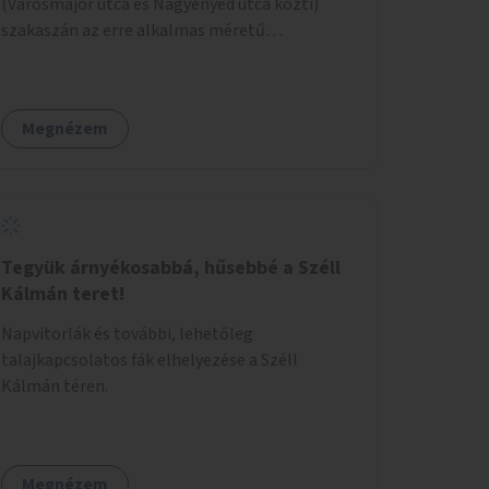
(Városmajor utca és Nagyenyed utca közti)
szakaszán az erre alkalmas méretű
középszigetek zöldítése.
Megnézem
Tegyük árnyékosabbá, hűsebbé a Széll
Kálmán teret!
Napvitorlák és további, lehetőleg
talajkapcsolatos fák elhelyezése a Széll
Kálmán téren.
Megnézem