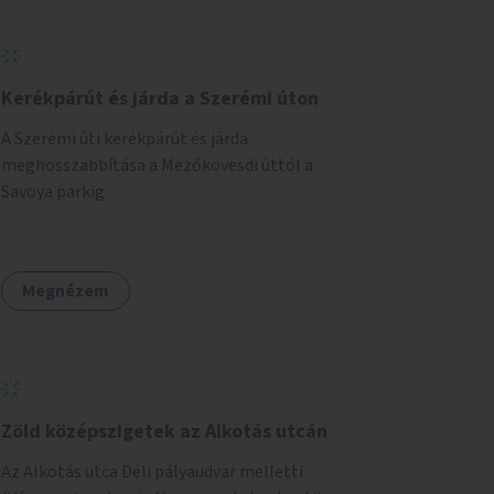
Kerékpárút és járda a Szerémi úton
A Szerémi úti kerékpárút és járda
meghosszabbítása a Mezőkövesdi úttól a
Savoya parkig.
Megnézem
Zöld középszigetek az Alkotás utcán
Az Alkotás utca Déli pályaudvar melletti