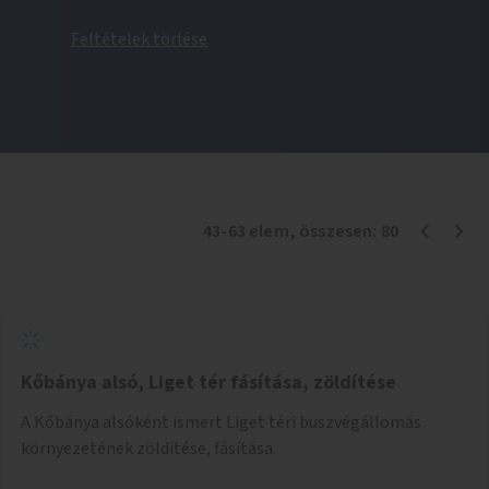
Feltételek törlése
43
-
63
elem
, összesen:
80
Kőbánya alsó, Liget tér fásítása, zöldítése
A Kőbánya alsóként ismert Liget téri buszvégállomás
környezetének zöldítése, fásítása.