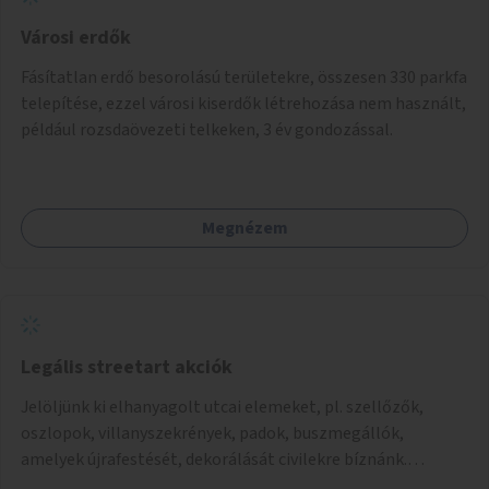
Városi erdők
Fásítatlan erdő besorolású területekre, összesen 330 parkfa
telepítése, ezzel városi kiserdők létrehozása nem használt,
például rozsdaövezeti telkeken, 3 év gondozással.
Megnézem
Legális streetart akciók
Jelöljünk ki elhanyagolt utcai elemeket, pl. szellőzők,
oszlopok, villanyszekrények, padok, buszmegállók,
amelyek újrafestését, dekorálását civilekre bíznánk.
Támogassuk a közösségi alapon való megújulást a