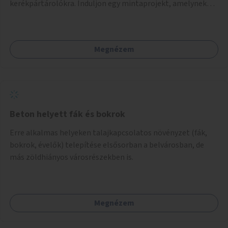
kerékpártárolókra. Induljon egy mintaprojekt, amelynek
alapján fel lehet mérni, milyen feladatokkal jár a kerület
számára az üzemeltetés.
Megnézem
Beton helyett fák és bokrok
Erre alkalmas helyeken talajkapcsolatos növényzet (fák,
bokrok, évelők) telepítése elsősorban a belvárosban, de
más zöldhiányos városrészekben is.
Megnézem