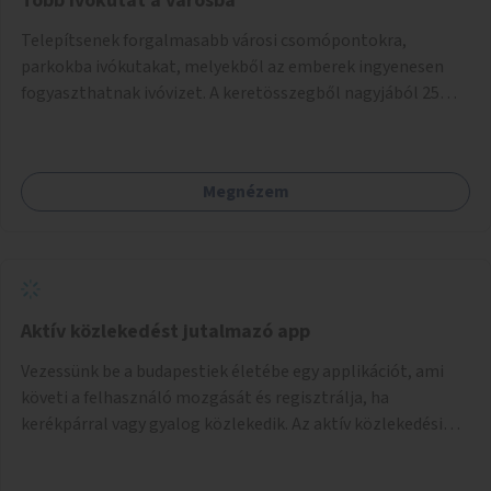
Több ivókutat a városba
Telepítsenek forgalmasabb városi csomópontokra,
parkokba ivókutakat, melyekből az emberek ingyenesen
fogyaszthatnak ivóvizet. A keretösszegből nagyjából 25
ivókút telepítése lehetséges.
Megnézem
Aktív közlekedést jutalmazó app
Vezessünk be a budapestiek életébe egy applikációt, ami
követi a felhasználó mozgását és regisztrálja, ha
kerékpárral vagy gyalog közlekedik. Az aktív közlekedési
formákat virtuálisan jutalmazza, amit az együttműködő
üzleti partnereknél kedvezményekre, ajándékokra válthat a