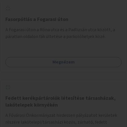
Fasorpótlás a Fogarasi úton
A Fogarasi úton a Róna utca és a Padlizsán utca között, a
páratlan oldalon fák ültetése a parkolóhelyek közé.
Megnézem
Fedett kerékpártárolók létesítése társasházak,
lakótelepek környékén
A Fővárosi Önkormányzat hirdessen pályázatot kerületek
részére lakótelepi/társasházi közös, zárható, fedett