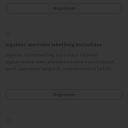
felhasználó.
Megnézem
Ingyenes sportolási lehetőség biztosítása
Ingyenes sportlehetőség biztosítása. Előzetes
regisztrációval lehet jelentkezni ezekre a sportoktatók,
sport szakirányos hallgatók, önkéntesek által tartott
programokra.
Megnézem