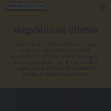
Megvalósuló ötletek
Itt láthatod a nyertes ötleteket, vagyis
azokat az egyes években legtöbb
szavazatot kapott javaslatokat, amelyeket
a Főpolgármesteri Hivatal megvalósít. A
megvalósulás állapotáról a projektek
adatlapján tájékoztatást adunk.