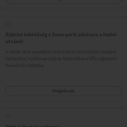
Átjárási lehetőség a Duna-parti sétányra a Haller
utcánál
A Haller utca vonalában lévő soha el nem készült aluljáró
befejezése, ezáltal az átjárás biztosítása a HÉV-vágányok
Duna felőli oldalára.
Megnézem