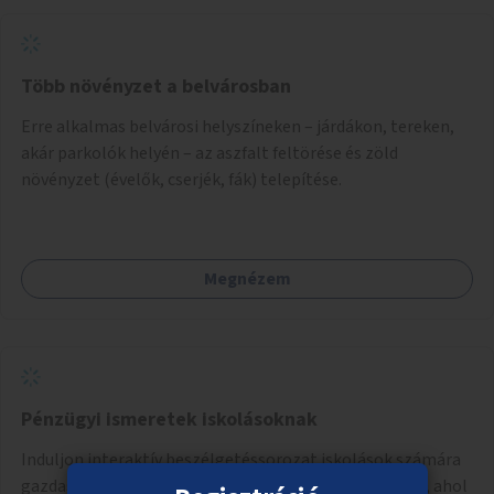
Több növényzet a belvárosban
Erre alkalmas belvárosi helyszíneken – járdákon, tereken,
akár parkolók helyén – az aszfalt feltörése és zöld
növényzet (évelők, cserjék, fák) telepítése.
Megnézem
Pénzügyi ismeretek iskolásoknak
Induljon interaktív beszélgetéssorozat iskolások számára
gazdasági szakemberek és közgazdászok vezetésével, ahol