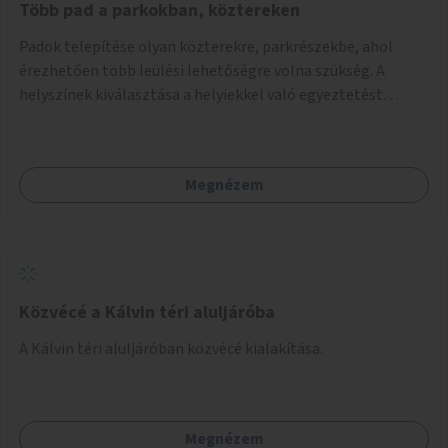
Több pad a parkokban, köztereken
Padok telepítése olyan közterekre, parkrészekbe, ahol
érezhetően több leülési lehetőségre volna szükség. A
helyszínek kiválasztása a helyiekkel való egyeztetést
követően történhet.
Megnézem
Közvécé a Kálvin téri aluljáróba
A Kálvin téri aluljáróban közvécé kialakítása.
Megnézem