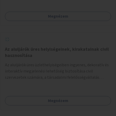
szükséges eszközökkel.
Megnézem
Az aluljárók üres helyiségeinek, kirakatainak civil
hasznosítása
Az aluljárók üres üzlethelyiségeiben ingyenes, dekoratív és
interaktív megjelenési lehetőség biztosítása civil
szervezetek számára, a társadalmi felelősségvállalás
jegyében. A cél, hogy közérdekű, segítő tevékenységeket
mutassanak be látványos, gondolatébresztő formában,
például rajzokkal, kérdésekkel, üzenetküldési lehetőséggel
Megnézem
vagy akciónapokkal – bérleti és közüzemi díjak nélkül, a
jelenlegi elhanyagolt állapot helyett.