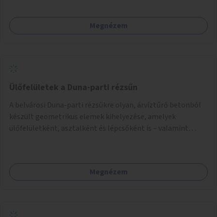
Megnézem
Ülőfelületek a Duna-parti rézsűn
A belvárosi Duna-parti rézsűkre olyan, árvíztűrő betonból
készült geometrikus elemek kihelyezése, amelyek
ülőfelületként, asztalként és lépcsőként is – valamint
néhány esetben extra funkcióval (kutyaitató, grill) –
használhatók. Civilek bevonása a fenntartásba.
Megnézem