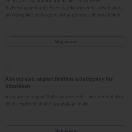
Fejlesszük a gyalogátkelőhelyeket! Tegyük őket
biztonságosabbá sötétben is, alkalmazzunk erősebb fényt
adó lámpákat, helyezzünk ki hangjelzést adó készülékeket
és taktilis jelzéseket a vakok és gyengénlátók számára.
Megnézem
A budai alsó rakpart fásítása a Batthyány tér
közelében
A budai alsó rakpart Batthyány tér előtti parkolófelületén
közösségi tér kialakítása padokkal, fákkal.
Megnézem