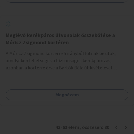
Meglévő kerékpáros útvonalak összekötése a
Móricz Zsigmond körtéren
A Móricz Zsigmond körtérre 5 irányból futnak be utak,
amelyeken lehetséges a biztonságos kerékpározás,
azonban a körtérre érve a Bartók Béla út kivételével
mindegyik kerékpáros útvonal megszakad. Alakítsuk ki a
kerékpáros útvonalak összekötését!
Megnézem
43
-
63
elem
, összesen:
80