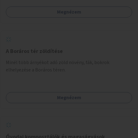
civil/szakmai szervezeti háttérrel. A program a közvetlen
Megnézem
segítségen, biztonságnyújtáson kívül gazdálkodásba is
bevonja az ott lévő személyeket, és egyben a
környezettudatos és fenntartható élettel kapcsolatos
szemléletformálást is céljának tekinti.
A Boráros tér zöldítése
Minél több árnyékot adó zöld növény, fák, bokrok
elhelyezése a Boráros téren.
Megnézem
Óvodai komposztálók és magaságyások