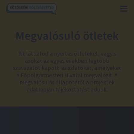
Megvalósuló ötletek
Itt láthatod a nyertes ötleteket, vagyis
azokat az egyes években legtöbb
szavazatot kapott javaslatokat, amelyeket
a Főpolgármesteri Hivatal megvalósít. A
megvalósulás állapotáról a projektek
adatlapján tájékoztatást adunk.