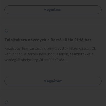
felhasználó.
Megnézem
Talajtakaró növények a Bartók Béla út fáihoz
Közösségi fenntartású növénykazetták létrehozása a XI.
kerületben, a Bartók Béla úton, a lakók, az üzletek és a
vendéglátóhelyek együttműködésével.
Megnézem