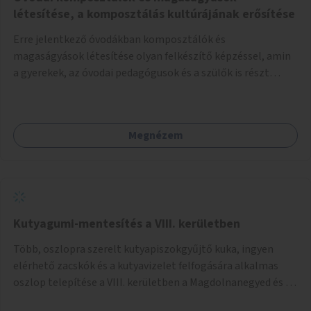
létesítése, a komposztálás kultúrájának erősítése
Erre jelentkező óvodákban komposztálók és
magaságyások létesítése olyan felkészítő képzéssel, amin
a gyerekek, az óvodai pedagógusok és a szülők is részt
vehetnek.
Megnézem
Kutyagumi-mentesítés a VIII. kerületben
Több, oszlopra szerelt kutyapiszokgyűjtő kuka, ingyen
elérhető zacskók és a kutyavizelet felfogására alkalmas
oszlop telepítése a VIII. kerületben a Magdolnanegyed és a
Palotanegyed néhány pontján, pilot jelleggel.