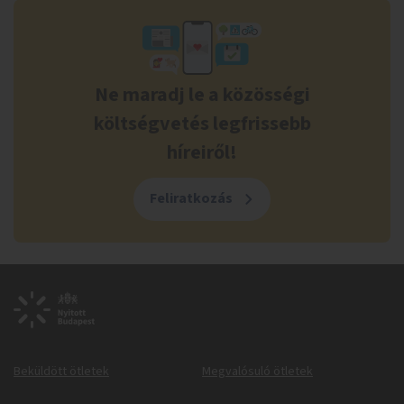
Ne maradj le a közösségi
költségvetés legfrissebb
híreiről!
Feliratkozás
Beküldött ötletek
Megvalósuló ötletek