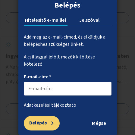
Belépés
Megnézem
Hitelesítő e-maillel
Jelszóval
Add meg az e-mail-címed, és elküldjük a
belépéshez szükséges linket.
Ingyenes sporteszközök bővítése a Margitszigeten
A csillaggal jelölt mezők kitöltése
kötelező
A Margitsziget északi részén saját testsúllyal használható,
strapabíró edzőeszközök telepítése (street workout
E-mail-cím: *
pálya), valamint új kültéri pingpongasztalok kihelyezése. A
meglévő fitneszterület jelenleg alig felszerelt, így
kihasználatlan. A pingpongasztalok telepítésével egy
népszerű, ingyenes sportolási lehetőség válna elérhetővé a
Adatkezelési tájékoztató
Megnézem
sziget északi felén, ahol jelenleg egyetlen asztal sem
található.
Belépés
Mégse