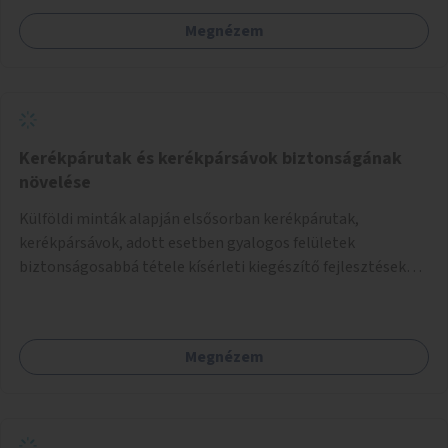
Megnézem
Kerékpárutak és kerékpársávok biztonságának
növelése
Külföldi minták alapján elsősorban kerékpárutak,
kerékpársávok, adott esetben gyalogos felületek
biztonságosabbá tétele kísérleti kiegészítő fejlesztésekkel
(terelők, műanyag elválasztó elemek, több és jobban
látható felfestés stb.)
Megnézem