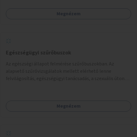
Megnézem
Egészségügyi szűrőbuszok
Az egészségi állapot felmérése szűrőbuszokban. Az
alapvető szűrővizsgálatok mellett elérhető lenne
felvilágosítás, egészségügyi tanácsadás, a szexuális úton
terjedő betegségek szűrése és a szenvedélybetegek
támogatása.
Megnézem