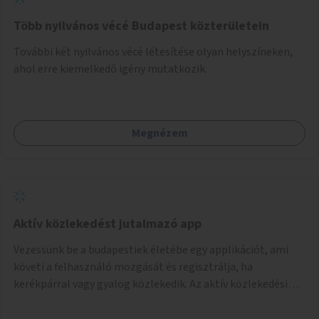
Több nyilvános vécé Budapest közterületein
További két nyilvános vécé létesítése olyan helyszíneken,
ahol erre kiemelkedő igény mutatkozik.
Megnézem
Aktív közlekedést jutalmazó app
Vezessünk be a budapestiek életébe egy applikációt, ami
követi a felhasználó mozgását és regisztrálja, ha
kerékpárral vagy gyalog közlekedik. Az aktív közlekedési
formákat virtuálisan jutalmazza, amit az együttműködő
üzleti partnereknél kedvezményekre, ajándékokra válthat a