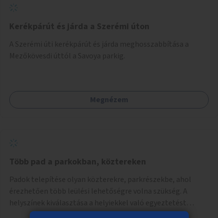
Kerékpárút és járda a Szerémi úton
A Szerémi úti kerékpárút és járda meghosszabbítása a
Mezőkövesdi úttól a Savoya parkig.
Megnézem
Több pad a parkokban, köztereken
Padok telepítése olyan közterekre, parkrészekbe, ahol
érezhetően több leülési lehetőségre volna szükség. A
helyszínek kiválasztása a helyiekkel való egyeztetést
követően történhet.