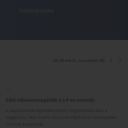
Feltételek törlése
43
-
63
elem
, összesen:
80
Zöld villamosmegállók a 14-es vonalán
A napsütésnek leginkább kitett megállókban akár a
megállóra, akár önálló rácsozatra futtatott növényekkel
történő árnyékolás.