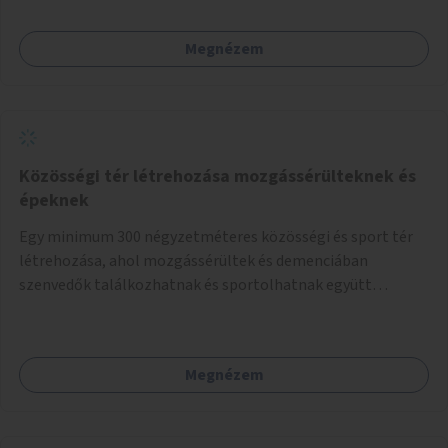
Megnézem
Közösségi tér létrehozása mozgássérülteknek és
épeknek
Egy minimum 300 négyzetméteres közösségi és sport tér
létrehozása, ahol mozgássérültek és demenciában
szenvedők találkozhatnak és sportolhatnak együtt
épekkel. Elsősorban egy pétanque pálya létrehozása lenne
célszerű, amit a legtöbb mozgásában korlátozott ember is
tud játszani, fontos, hogy a téren legyenek formájukban,
Megnézem
hangulatukban elkülönülő pontok, mezítlábas ösvények, az
egész legyen zöld és üdítő hangulatú.