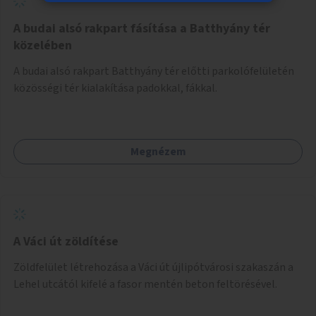
A budai alsó rakpart fásítása a Batthyány tér
közelében
A budai alsó rakpart Batthyány tér előtti parkolófelületén
közösségi tér kialakítása padokkal, fákkal.
Megnézem
A Váci út zöldítése
Zöldfelület létrehozása a Váci út újlipótvárosi szakaszán a
Lehel utcától kifelé a fasor mentén beton feltörésével.