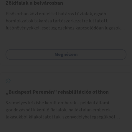
Zöldfalak a belvárosban
Elsősorban közterülettel határos tűzfalak, egyéb
homlokzatok takarása tartószerkezetre futtatott
futónövényekkel, esetleg ezekhez kapcsolódóan lugasok
kialakítása. Ezzel olyan belvárosi helyszíneken növelhető a
zöldfelületek mennyisége, ahol helyhiány miatt másra
nincs lehetőség.
Megnézem
„Budapest Peremén” rehabilitációs otthon
Személyes krízisbe került emberek – például állami
gondozásból kikerülő fiatalok, hajléktalan emberek,
lakásukból kilakoltatottak, szenvedélybetegségükből
kijönni szándékozók – számára rehabilitációs otthon
megteremtése Budapest valamely peremkerületén,