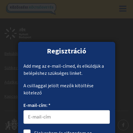
Regisztráció
Beküldött ötletek
Megvalósuló ötletek
Add meg az e-mail-címed, és elküldjük a
Sütikezelés
Sütitájékoztató
belépéshez szükséges linket.
Adatkezelési tájékoztató
Dokumentumok
A csillaggal jelölt mezők kitöltése
kötelező
Kapcsolat
Information in English
E-mail-cím: *