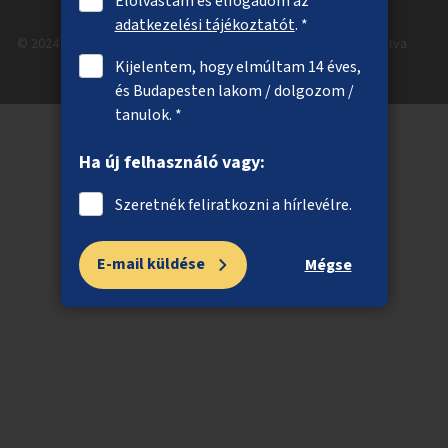
Elolvastam és elfogadom az
adatkezelési tájékoztatót
. *
© 2024 Budapest Főváros Önkormányzata. Minden jog fenntartva
Kijelentem, hogy elmúltam 14 éves,
és Budapesten lakom / dolgozom /
tanulok. *
Ha új felhasználó vagy:
Szeretnék feliratkozni a hírlevélre.
E-mail küldése
Mégse