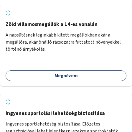
Zöld villamosmegállók a 14-es vonalán
A napsütésnek leginkább kitett megállókban akár a
megállóra, akár önálló rácsozatra futtatott növényekkel
történő árnyékolás.
Megnézem
Ingyenes sportolási lehetőség biztosítása
Ingyenes sportlehetőség biztosítása. Előzetes
regisztrációval lehet jelentkezni ezekre a sportoktatók,