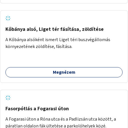
Kőbánya alsó, Liget tér fásítása, zöldítése
A Kőbánya alsóként ismert Liget téri buszvégállomás
környezetének zöldítése, fásítása.
Megnézem
Fasorpótlás a Fogarasi úton
A Fogarasi úton a Róna utca és a Padlizsán utca között, a
páratlan oldalon fák ültetése a parkolóhelyek közé.