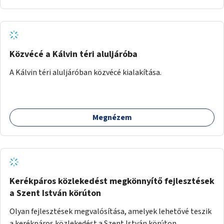
Közvécé a Kálvin téri aluljáróba
A Kálvin téri aluljáróban közvécé kialakítása.
Megnézem
Kerékpáros közlekedést megkönnyítő fejlesztések
a Szent István körúton
Olyan fejlesztések megvalósítása, amelyek lehetővé teszik
a kerékpáros közlekedést a Szent István körúton.