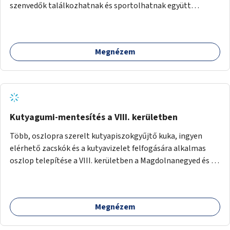
szenvedők találkozhatnak és sportolhatnak együtt
épekkel. Elsősorban egy pétanque pálya létrehozása lenne
célszerű, amit a legtöbb mozgásában korlátozott ember is
tud játszani, fontos, hogy a téren legyenek formájukban,
Megnézem
hangulatukban elkülönülő pontok, mezítlábas ösvények, az
egész legyen zöld és üdítő hangulatú.
Kutyagumi-mentesítés a VIII. kerületben
Több, oszlopra szerelt kutyapiszokgyűjtő kuka, ingyen
elérhető zacskók és a kutyavizelet felfogására alkalmas
oszlop telepítése a VIII. kerületben a Magdolnanegyed és a
Palotanegyed néhány pontján, pilot jelleggel.
Megnézem