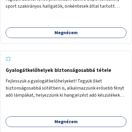
sport szakirányos hallgatók, önkéntesek által tartott
programokra.
Megnézem
Gyalogátkelőhelyek biztonságosabbá tétele
Fejlesszük a gyalogátkelőhelyeket! Tegyük őket
biztonságosabbá sötétben is, alkalmazzunk erősebb fényt
adó lámpákat, helyezzünk ki hangjelzést adó készülékeket
és taktilis jelzéseket a vakok és gyengénlátók számára.
Megnézem