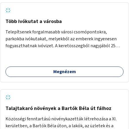
Több ivókutat a városba
Telepítsenek forgalmasabb városi csomópontokra,
parkokba ivókutakat, melyekből az emberek ingyenesen
fogyaszthatnak ivóvizet. A keretösszegből nagyjából 25
ivókút telepítése lehetséges.
Megnézem
Talajtakaró növények a Bartók Béla út fáihoz
Közösségi fenntartású növénykazetták létrehozása a XI.
kerületben, a Bartók Béla úton, a lakók, az üzletek és a