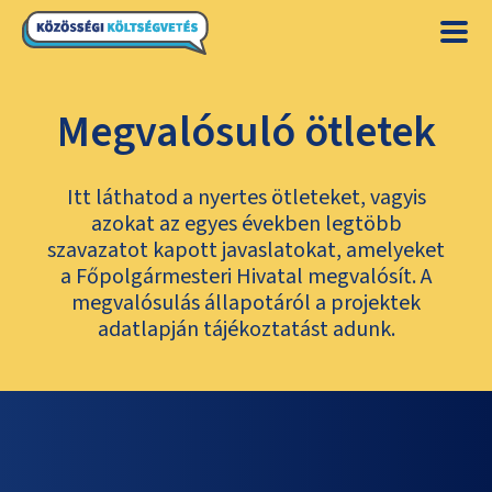
Megvalósuló ötletek
Itt láthatod a nyertes ötleteket, vagyis
azokat az egyes években legtöbb
szavazatot kapott javaslatokat, amelyeket
a Főpolgármesteri Hivatal megvalósít. A
megvalósulás állapotáról a projektek
adatlapján tájékoztatást adunk.