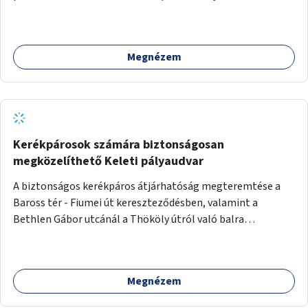
Megnézem
Kerékpárosok számára biztonságosan
megközelíthető Keleti pályaudvar
A biztonságos kerékpáros átjárhatóság megteremtése a
Baross tér - Fiumei út kereszteződésben, valamint a
Bethlen Gábor utcánál a Thököly útról való balra
kanyarodás biztosítása a Festetics György utca irányába.
Megnézem