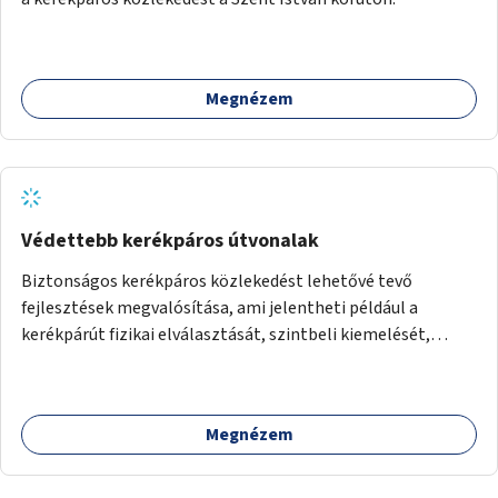
Megnézem
Védettebb kerékpáros útvonalak
Biztonságos kerékpáros közlekedést lehetővé tevő
fejlesztések megvalósítása, ami jelentheti például a
kerékpárút fizikai elválasztását, szintbeli kiemelését,
optikai jelölését, az indirekt balra kanyarodási lehetőség
jelölését – különösen a veszélyesebb kereszteződésekben,
vagy akár egyes egyirányú utcák megnyitását
Megnézem
szembeforgalmú kerékpározásra.