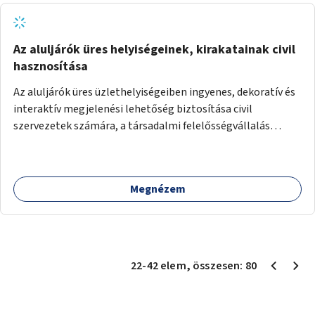
Az aluljárók üres helyiségeinek, kirakatainak civil
hasznosítása
Az aluljárók üres üzlethelyiségeiben ingyenes, dekoratív és
interaktív megjelenési lehetőség biztosítása civil
szervezetek számára, a társadalmi felelősségvállalás
jegyében. A cél, hogy közérdekű, segítő tevékenységeket
mutassanak be látványos, gondolatébresztő formában,
például rajzokkal, kérdésekkel, üzenetküldési lehetőséggel
Megnézem
vagy akciónapokkal – bérleti és közüzemi díjak nélkül, a
jelenlegi elhanyagolt állapot helyett.
22
-
42
elem
, összesen:
80