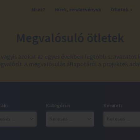
Mi ez?
Hírek, rendezvények
Ötletek
Megvalósuló ötletek
t, vagyis azokat az egyes években legtöbb szavazatot 
valósít. A megvalósulás állapotáról a projektek ada
zak:
Kategória:
Kerület: