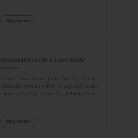
megértse azokat.
Megnézem
Közösségi funkciók a Szent István
parkba
A Szent István park kisparki elkerített részeit
közösségi parkká alakítani, a nagyparki részen
a kosárlabdapálya biztonságos felülettel való
burkolása.
Megnézem