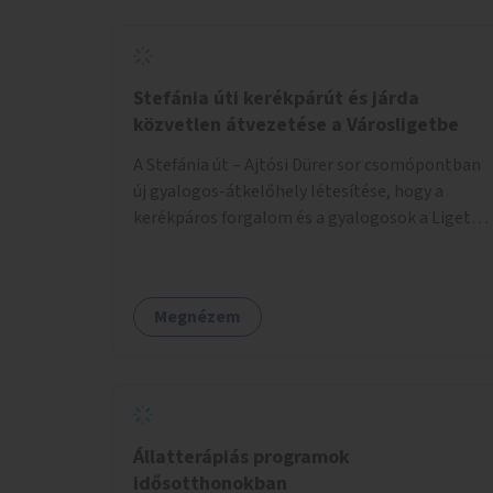
Stefánia úti kerékpárút és járda
közvetlen átvezetése a Városligetbe
A Stefánia út – Ajtósi Dürer sor csomópontban
új gyalogos-átkelőhely létesítése, hogy a
kerékpáros forgalom és a gyalogosok a Liget
felé vezető bal oldali járdáról közvetlenül
átkelhessenek a Városligetbe.
Megnézem
Állatterápiás programok
idősotthonokban