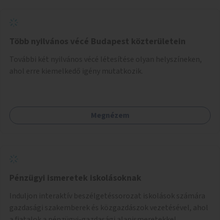
Több nyilvános vécé Budapest közterületein
További két nyilvános vécé létesítése olyan helyszíneken,
ahol erre kiemelkedő igény mutatkozik.
Megnézem
Pénzügyi ismeretek iskolásoknak
Induljon interaktív beszélgetéssorozat iskolások számára
gazdasági szakemberek és közgazdászok vezetésével, ahol
a fiatalok a pénzügyi-gazdasági alapismeretekkel