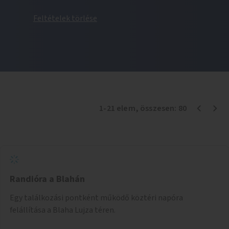
Feltételek törlése
1
-
21
elem
, összesen:
80
Randióra a Blahán
Egy találkozási pontként működő köztéri napóra
felállítása a Blaha Lujza téren.