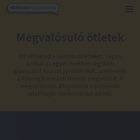
Megvalósuló ötletek
Itt láthatod a nyertes ötleteket, vagyis
azokat az egyes években legtöbb
szavazatot kapott javaslatokat, amelyeket
a Főpolgármesteri Hivatal megvalósít. A
megvalósulás állapotáról a projektek
adatlapján tájékoztatást adunk.