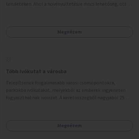
területeken. Ahol a növényültetésre nincs lehetőség, ott
akár dézsából felfutó futónövényzet alkalmazása, legvégső
megoldásként napvitorlák felszerelése.
Megnézem
Több ivókutat a városba
Telepítsenek forgalmasabb városi csomópontokra,
parkokba ivókutakat, melyekből az emberek ingyenesen
fogyaszthatnak ivóvizet. A keretösszegből nagyjából 25
ivókút telepítése lehetséges.
Megnézem