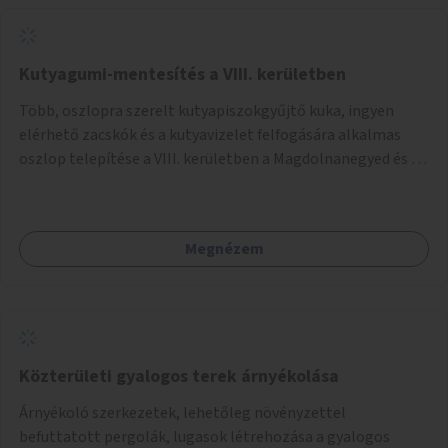
Kutyagumi-mentesítés a VIII. kerületben
Több, oszlopra szerelt kutyapiszokgyűjtő kuka, ingyen
elérhető zacskók és a kutyavizelet felfogására alkalmas
oszlop telepítése a VIII. kerületben a Magdolnanegyed és a
Palotanegyed néhány pontján, pilot jelleggel.
Megnézem
Közterületi gyalogos terek árnyékolása
Árnyékoló szerkezetek, lehetőleg növényzettel
befuttatott pergolák, lugasok létrehozása a gyalogos