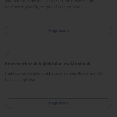
akár parkolók helyén – az aszfalt feltörése és zöld
növényzet (évelők, cserjék, fák) telepítése.
Megnézem
Konténerházak hajléktalan családoknak
Hajléktalan családok lakhatásának megoldására mobil
házak telepítése.
Megnézem