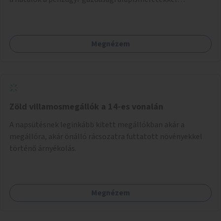
kapcsolatban tájékozódhatnak. A program többalkalmas
lenne, heti rendszerességgel tartanák iskolai csoportok
számára, önkormányzati intézményben vagy külső
Megnézem
helyszínen iskolai együttműködéssel. A szervezést az
Önkormányzat koordinálná, a tematikát a szakemberek
alakítanák ki, külön figyelmet fordítva a hátrányos helyzetű
gyerekek bevonására is. A program pilot jelleggel indulna,
több korosztály számára.
Zöld villamosmegállók a 14-es vonalán
A napsütésnek leginkább kitett megállókban akár a
megállóra, akár önálló rácsozatra futtatott növényekkel
történő árnyékolás.
Megnézem