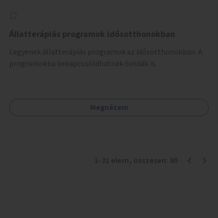
Állatterápiás programok idősotthonokban
Legyenek állatterápiás programok az idősotthonokban. A
programokba bekapcsolódhatnak óvodák is.
Megnézem
1
-
21
elem
, összesen:
80