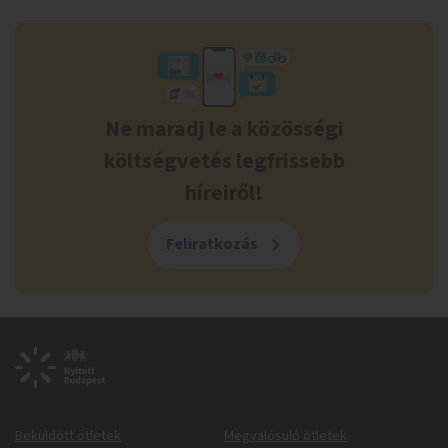
Ne maradj le a közösségi
költségvetés legfrissebb
híreiről!
Feliratkozás
Beküldött ötletek
Megvalósuló ötletek