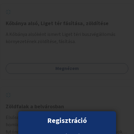
környezettudatos és fenntartható élettel kapcsolatos
szemléletformálást is céljának tekinti.
Kőbánya alsó, Liget tér fásítása, zöldítése
A Kőbánya alsóként ismert Liget téri buszvégállomás
környezetének zöldítése, fásítása.
Megnézem
Zöldfalak a belvárosban
Elsősorban közterülettel határos tűzfalak, egyéb
Regisztráció
homlokzatok takarása tartószerkezetre futtatott
futónövényekkel, esetleg ezekhez kapcsolódóan lugasok