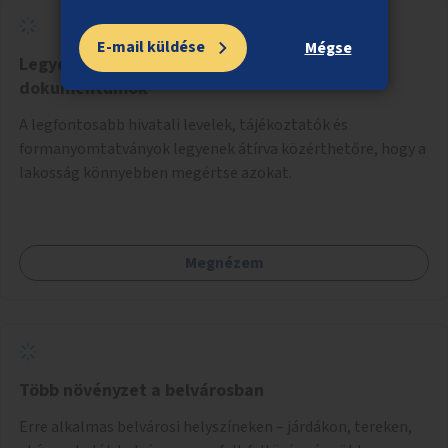
E-mail küldése
Mégse
Legyenek közérthetőek a hivatali levelek,
dokumentumok
A legfontosabb hivatali levelek, tájékoztatók és
formanyomtatványok legyenek átírva közérthetőre, hogy a
lakosság könnyebben megértse azokat.
Megnézem
Több növényzet a belvárosban
Erre alkalmas belvárosi helyszíneken – járdákon, tereken,