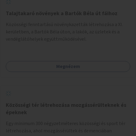
Talajtakaró növények a Bartók Béla út fáihoz
Közösségi fenntartású növénykazetták létrehozása a XI.
kerületben, a Bartók Béla úton, a lakók, az üzletek és a
vendéglátóhelyek együttműködésével.
Megnézem
Közösségi tér létrehozása mozgássérülteknek és
épeknek
Egy minimum 300 négyzetméteres közösségi és sport tér
létrehozása, ahol mozgássérültek és demenciában