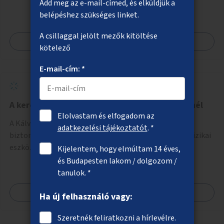
Add meg az e-mail-címed, és elküldjük a
kialakítása. Ezzel olyan belvárosi helyszíneken növelhető a
belépéshez szükséges linket.
zöldfelületek mennyisége, ahol helyhiány miatt másra
nincs lehetőség.
A csillaggal jelölt mezők kitöltése
Megnézem
kötelező
E-mail-cím: *
A kerékpáros biztonság növelése a Kálvin térnél
Elolvastam és elfogadom az
A Kálvin tér környezetében a kerékpáros útvonalak
adatkezelési tájékoztatót
. *
biztonságosabbá és észlelhetőbbé tétele vizuális és fizikai
eszközökkel.
Kijelentem, hogy elmúltam 14 éves,
és Budapesten lakom / dolgozom /
tanulok. *
Megnézem
Ha új felhasználó vagy:
Szeretnék feliratkozni a hírlevélre.