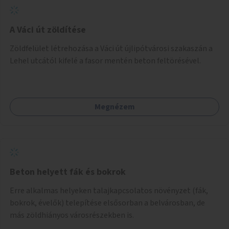
A Váci út zöldítése
Zöldfelület létrehozása a Váci út újlipótvárosi szakaszán a
Lehel utcától kifelé a fasor mentén beton feltörésével.
Megnézem
Beton helyett fák és bokrok
Erre alkalmas helyeken talajkapcsolatos növényzet (fák,
bokrok, évelők) telepítése elsősorban a belvárosban, de
más zöldhiányos városrészekben is.