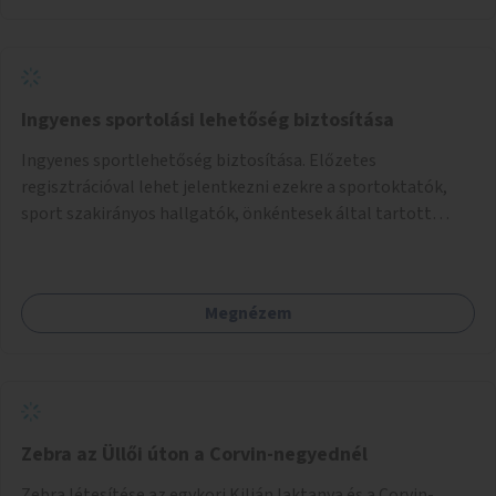
Ingyenes sportolási lehetőség biztosítása
Ingyenes sportlehetőség biztosítása. Előzetes
regisztrációval lehet jelentkezni ezekre a sportoktatók,
sport szakirányos hallgatók, önkéntesek által tartott
programokra.
Megnézem
Zebra az Üllői úton a Corvin-negyednél
Zebra létesítése az egykori Kilián laktanya és a Corvin-