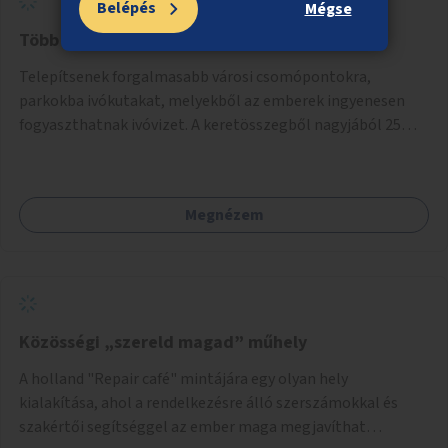
Belépés
Mégse
Több ivókutat a városba
Telepítsenek forgalmasabb városi csomópontokra,
parkokba ivókutakat, melyekből az emberek ingyenesen
fogyaszthatnak ivóvizet. A keretösszegből nagyjából 25
ivókút telepítése lehetséges.
Megnézem
Közösségi „szereld magad” műhely
A holland "Repair café" mintájára egy olyan hely
kialakítása, ahol a rendelkezésre álló szerszámokkal és
szakértői segítséggel az ember maga megjavíthat