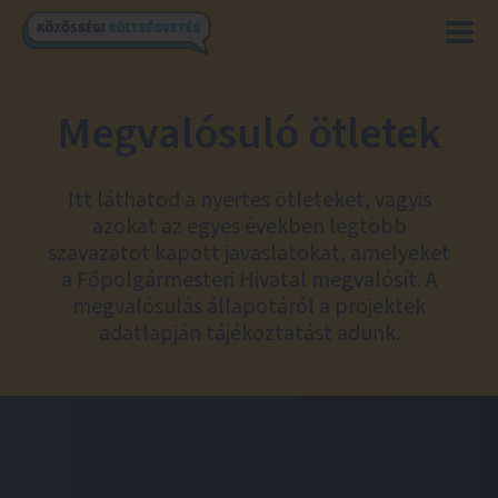
Megvalósuló ötletek
Itt láthatod a nyertes ötleteket, vagyis
azokat az egyes években legtöbb
szavazatot kapott javaslatokat, amelyeket
a Főpolgármesteri Hivatal megvalósít. A
megvalósulás állapotáról a projektek
adatlapján tájékoztatást adunk.