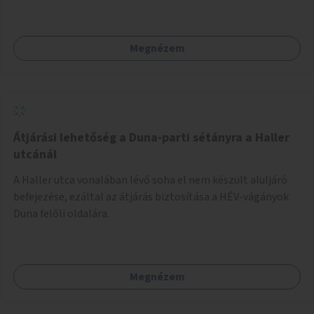
elromlott tárgyakat. A műhely egyben találkozóhely is,
lehetőség arra, hogy a közösség tagjai is segítsenek
egymásnak, megosszák tudásukat.
Megnézem
Átjárási lehetőség a Duna-parti sétányra a Haller
utcánál
A Haller utca vonalában lévő soha el nem készült aluljáró
befejezése, ezáltal az átjárás biztosítása a HÉV-vágányok
Duna felőli oldalára.
Megnézem