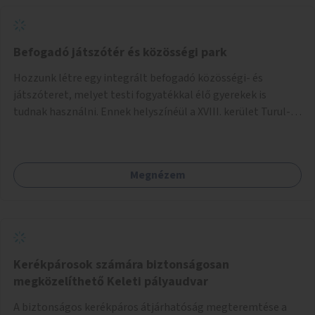
Befogadó játszótér és közösségi park
Hozzunk létre egy integrált befogadó közösségi- és
játszóteret, melyet testi fogyatékkal élő gyerekek is
tudnak használni. Ennek helyszínéül a XVIII. kerület Turul-
park területe lenne megfelelő, mely mind elérhetőségét,
mind infrastrukturális adottságait tekintve alkalmas egy új
játszótér kialakítására.
Megnézem
Kerékpárosok számára biztonságosan
megközelíthető Keleti pályaudvar
A biztonságos kerékpáros átjárhatóság megteremtése a