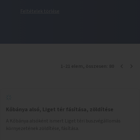
Feltételek törlése
1
-
21
elem
, összesen:
80
Kőbánya alsó, Liget tér fásítása, zöldítése
A Kőbánya alsóként ismert Liget téri buszvégállomás
környezetének zöldítése, fásítása.