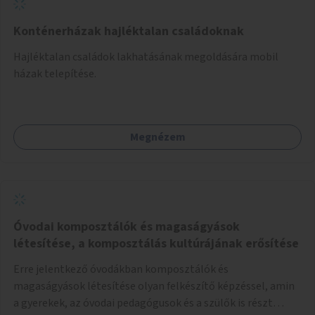
Konténerházak hajléktalan családoknak
Hajléktalan családok lakhatásának megoldására mobil
házak telepítése.
Megnézem
Óvodai komposztálók és magaságyások
létesítése, a komposztálás kultúrájának erősítése
Erre jelentkező óvodákban komposztálók és
magaságyások létesítése olyan felkészítő képzéssel, amin
a gyerekek, az óvodai pedagógusok és a szülők is részt