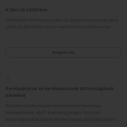
A Váci út zöldítése
Zöldfelület létrehozása a Váci út újlipótvárosi szakaszán a
Lehel utcától kifelé a fasor mentén beton feltörésével.
Megnézem
Kerékpárutak és kerékpársávok biztonságának
növelése
Külföldi minták alapján elsősorban kerékpárutak,
kerékpársávok, adott esetben gyalogos felületek
biztonságosabbá tétele kísérleti kiegészítő fejlesztésekkel
(terelők, műanyag elválasztó elemek, több és jobban