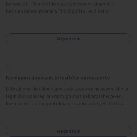
Baross tér - Fiumei út kereszteződésben, valamint a
Bethlen Gábor utcánál a Thököly útról való balra
kanyarodás biztosítása a Festetics György utca irányába.
Megnézem
Kerékpártámaszok létesítése városszerte
Létesüljenek kerékpártámaszok azokon a helyeken, ahol a
leginkább szükség van rá: forgalmas belvárosi helyeken,
közlekedési csomópontokban, közintézmények, boltok
előtt.
Megnézem