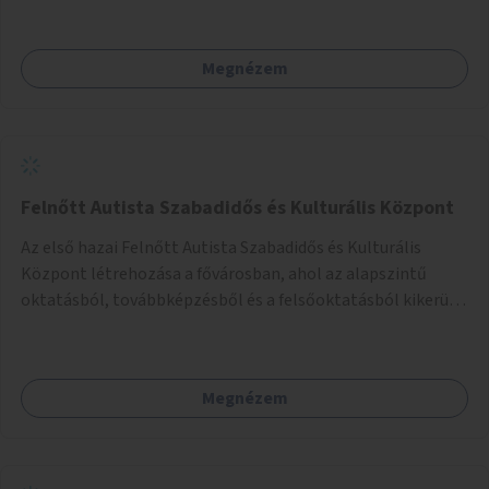
látható felfestés stb.)
Megnézem
Felnőtt Autista Szabadidős és Kulturális Központ
Az első hazai Felnőtt Autista Szabadidős és Kulturális
Központ létrehozása a fővárosban, ahol az alapszintű
oktatásból, továbbképzésből és a felsőoktatásból kikerülő
autista fiatalok élethosszig tartó támogatásra és
közösségekre találhatnak.
Megnézem