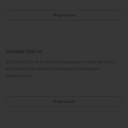
Megnézem
Zöldebb Üllői út
Az Üllői út VIII. és IX. kerületi szakaszán a fákat körülvevő
ültetőkazetták kizöldítése megfelelő növények
telepítésével.
Megnézem