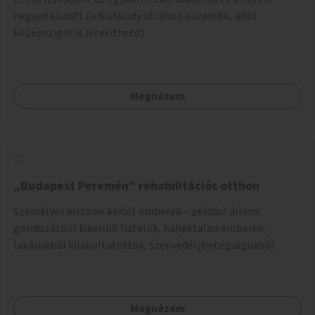
negyed között (a Kisfaludy utcához közelebb, ahol
középsziget is létesíthető).
Megnézem
„Budapest Peremén” rehabilitációs otthon
Személyes krízisbe került emberek – például állami
gondozásból kikerülő fiatalok, hajléktalan emberek,
lakásukból kilakoltatottak, szenvedélybetegségükből
kijönni szándékozók – számára rehabilitációs otthon
megteremtése Budapest valamely peremkerületén,
civil/szakmai szervezeti háttérrel. A program a közvetlen
Megnézem
segítségen, biztonságnyújtáson kívül gazdálkodásba is