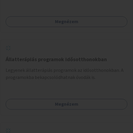
vehetnek.
Megnézem
Állatterápiás programok idősotthonokban
Legyenek állatterápiás programok az idősotthonokban. A
programokba bekapcsolódhatnak óvodák is.
Megnézem