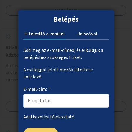
Megnézem
Belépés
Hitelesítő e-maillel
Jelszóval
Közösségi grillezőhelyek parkokban,
Add meg az e-mail-címed, és elküldjük a
közterületeken
belépéshez szükséges linket.
Közösségi grillezőhelyek kialakítása olyan parkokban,
A csillaggal jelölt mezők kitöltése
közterületeken, ahol nem zavar másokat, nem okoz
kötelező
tűzveszélyt.
E-mail-cím: *
Megnézem
Adatkezelési tájékoztató