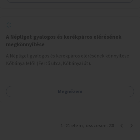
bevonja az ott lévő személyeket, és egyben a
környezettudatos és fenntartható élettel kapcsolatos
szemléletformálást is céljának tekinti.
A Népliget gyalogos és kerékpáros elérésének
megkönnyítése
A Népliget gyalogos és kerékpáros elérésének könnyítése
Kőbánya felől (Fertő utca, Kőbányai út).
Megnézem
1
-
21
elem
, összesen:
80