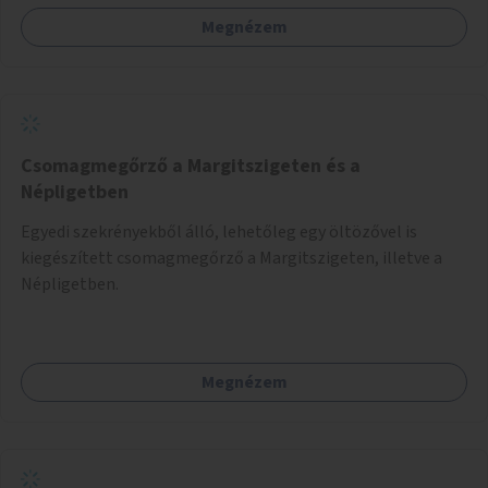
Megnézem
Csomagmegőrző a Margitszigeten és a
Népligetben
Egyedi szekrényekből álló, lehetőleg egy öltözővel is
kiegészített csomagmegőrző a Margitszigeten, illetve a
Népligetben.
Megnézem