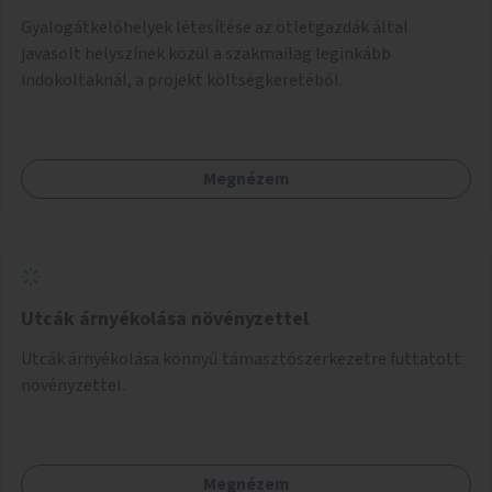
Gyalogátkelőhelyek létesítése az ötletgazdák által
javasolt helyszínek közül a szakmailag leginkább
indokoltaknál, a projekt költségkeretéből.
Megnézem
Utcák árnyékolása növényzettel
Utcák árnyékolása könnyű támasztószerkezetre futtatott
növényzettel.
Megnézem