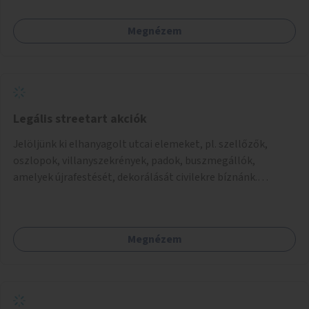
támogatása.
Megnézem
Legális streetart akciók
Jelöljünk ki elhanyagolt utcai elemeket, pl. szellőzők,
oszlopok, villanyszekrények, padok, buszmegállók,
amelyek újrafestését, dekorálását civilekre bíznánk.
Támogassuk a közösségi alapon való megújulást a
szükséges eszközökkel.
Megnézem