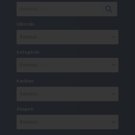
Időszak:
Kategória:
Kerület:
Állapot: