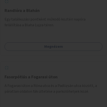
Randióra a Blahán
Egy találkozási pontként működő köztéri napóra
felállítása a Blaha Lujza téren.
Megnézem
Fasorpótlás a Fogarasi úton
A Fogarasi úton a Róna utca és a Padlizsán utca között, a
páratlan oldalon fák ültetése a parkolóhelyek közé.