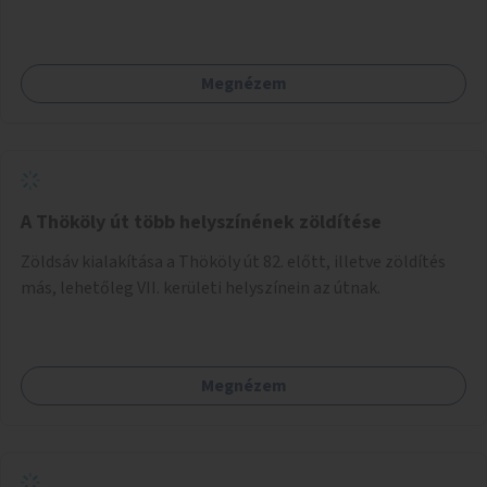
és taktilis jelzéseket a vakok és gyengénlátók számára.
Megnézem
A Thököly út több helyszínének zöldítése
Zöldsáv kialakítása a Thököly út 82. előtt, illetve zöldítés
más, lehetőleg VII. kerületi helyszínein az útnak.
Megnézem