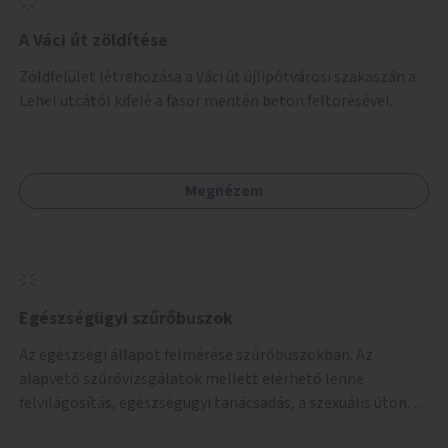
A Váci út zöldítése
Zöldfelület létrehozása a Váci út újlipótvárosi szakaszán a
Lehel utcától kifelé a fasor mentén beton feltörésével.
Megnézem
Egészségügyi szűrőbuszok
Az egészségi állapot felmérése szűrőbuszokban. Az
alapvető szűrővizsgálatok mellett elérhető lenne
felvilágosítás, egészségügyi tanácsadás, a szexuális úton
terjedő betegségek szűrése és a szenvedélybetegek