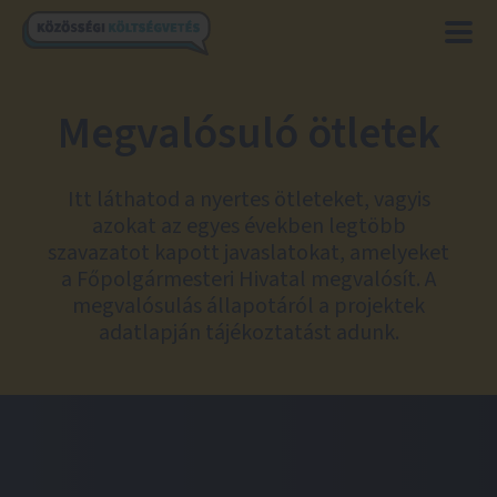
Megvalósuló ötletek
Itt láthatod a nyertes ötleteket, vagyis
azokat az egyes években legtöbb
szavazatot kapott javaslatokat, amelyeket
a Főpolgármesteri Hivatal megvalósít. A
megvalósulás állapotáról a projektek
adatlapján tájékoztatást adunk.