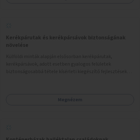
Kerékpárutak és kerékpársávok biztonságának
növelése
Külföldi minták alapján elsősorban kerékpárutak,
kerékpársávok, adott esetben gyalogos felületek
biztonságosabbá tétele kísérleti kiegészítő fejlesztésekkel
(terelők, műanyag elválasztó elemek, több és jobban
látható felfestés stb.)
Megnézem
Konténerházak hajléktalan családoknak