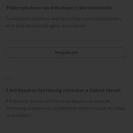
Több nyilvános vécé Budapest közterületein
További két nyilvános vécé létesítése olyan helyszíneken,
ahol erre kiemelkedő igény mutatkozik.
Megnézem
A kerékpáros biztonság növelése a Kálvin térnél
A Kálvin tér környezetében a kerékpáros útvonalak
biztonságosabbá és észlelhetőbbé tétele vizuális és fizikai
eszközökkel.