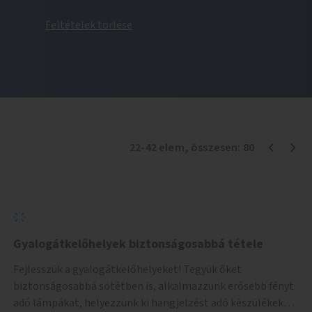
Feltételek törlése
22
-
42
elem
, összesen:
80
Gyalogátkelőhelyek biztonságosabbá tétele
Fejlesszük a gyalogátkelőhelyeket! Tegyük őket
biztonságosabbá sötétben is, alkalmazzunk erősebb fényt
adó lámpákat, helyezzünk ki hangjelzést adó készülékeket