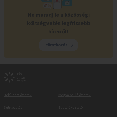
Ne maradj le a közösségi
költségvetés legfrissebb
híreiről!
Feliratkozás
Beküldött ötletek
Megvalósuló ötletek
Sütikezelés
Sütitájékoztató