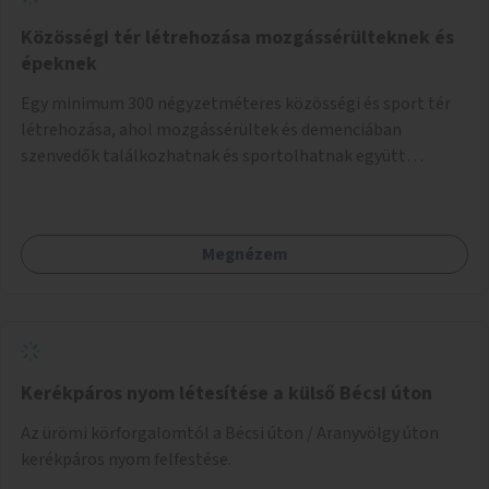
Közösségi tér létrehozása mozgássérülteknek és
épeknek
Egy minimum 300 négyzetméteres közösségi és sport tér
létrehozása, ahol mozgássérültek és demenciában
szenvedők találkozhatnak és sportolhatnak együtt
épekkel. Elsősorban egy pétanque pálya létrehozása lenne
célszerű, amit a legtöbb mozgásában korlátozott ember is
tud játszani, fontos, hogy a téren legyenek formájukban,
Megnézem
hangulatukban elkülönülő pontok, mezítlábas ösvények, az
egész legyen zöld és üdítő hangulatú.
Kerékpáros nyom létesítése a külső Bécsi úton
Az ürömi körforgalomtól a Bécsi úton / Aranyvölgy úton
kerékpáros nyom felfestése.