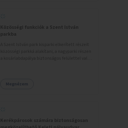
Közösségi funkciók a Szent István
parkba
A Szent István park kisparki elkerített részeit
közösségi parkká alakítani, a nagyparki részen
a kosárlabdapálya biztonságos felülettel való
burkolása.
Megnézem
Kerékpárosok számára biztonságosan
megközelíthető Keleti pályaudvar