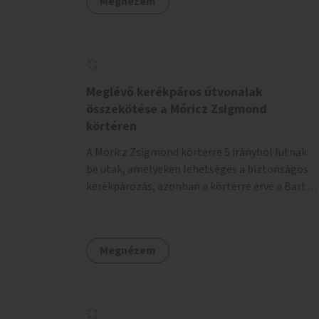
Megnézem
utca közötti aszfaltos területek.
Meglévő kerékpáros útvonalak
összekötése a Móricz Zsigmond
körtéren
A Móricz Zsigmond körtérre 5 irányból futnak
be utak, amelyeken lehetséges a biztonságos
kerékpározás, azonban a körtérre érve a Bartók
Béla út kivételével mindegyik kerékpáros
útvonal megszakad. Alakítsuk ki a kerékpáros
útvonalak összekötését!
Megnézem