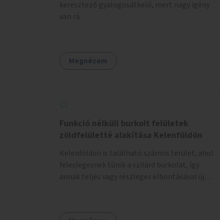
keresztező gyalogosátkelő, mert nagy igény
van rá.
Megnézem
Funkció nélküli burkolt felületek
zöldfelületté alakítása Kelenföldön
Kelenföldön is található számos terület, ahol
feleslegesnek tűnik a szilárd burkolat, így
annak teljes vagy részleges elbontásával új
zöldfelületeket hozhatnánk létre. Ilyenek
például az Etele út 19. és Mérnök utca 32.
közötti, vagy a Fraknó utca 22/b és a Bártfai