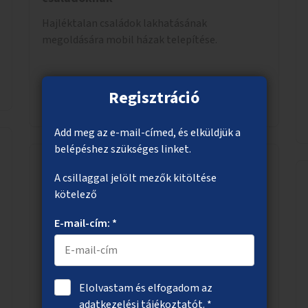
Hajléktalan családok lakhatásának
megoldására mobil házak telepítése.
Regisztráció
Megnézem
Add meg az e-mail-címed, és elküldjük a
belépéshez szükséges linket.
A csillaggal jelölt mezők kitöltése
Kőbánya alsó, Liget tér fásítása,
kötelező
zöldítése
E-mail-cím: *
A Kőbánya alsóként ismert Liget téri
buszvégállomás környezetének zöldítése,
fásítása.
Elolvastam és elfogadom az
adatkezelési tájékoztatót
. *