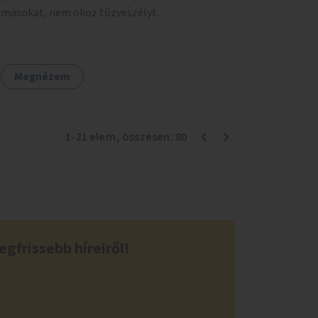
másokat, nem okoz tűzveszélyt.
Megnézem
1
-
21
elem
, összesen:
80
egfrissebb híreiről!