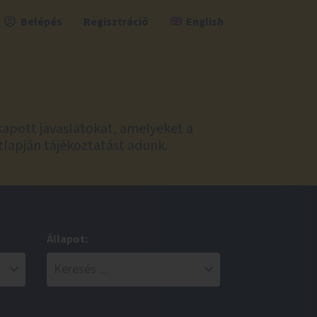
Belépés
Regisztráció
English
kapott javaslatokat, amelyeket a
tlapján tájékoztatást adunk.
Állapot: