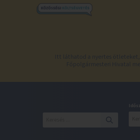
Itt láthatod a nyertes ötleteke
Főpolgármesteri Hivatal meg
Idős