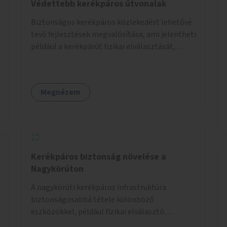
Védettebb kerékpáros útvonalak
Biztonságos kerékpáros közlekedést lehetővé
tevő fejlesztések megvalósítása, ami jelentheti
például a kerékpárút fizikai elválasztását,
szintbeli kiemelését, optikai jelölését, az
indirekt balra kanyarodási lehetőség jelölését –
különösen a veszélyesebb kereszteződésekben,
Megnézem
vagy akár egyes egyirányú utcák megnyitását
szembeforgalmú kerékpározásra.
Kerékpáros biztonság növelése a
Nagykörúton
A nagykörúti kerékpáros infrastruktúra
biztonságosabbá tétele különböző
eszközökkel, például fizikai elválasztó
elemekkel.