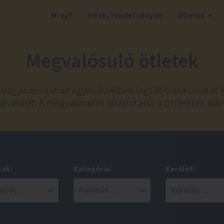
Mi ez?
Hírek, rendezvények
Ötletek
Megvalósuló ötletek
t, vagyis azokat az egyes években legtöbb szavazatot 
valósít. A megvalósulás állapotáról a projektek ada
zak:
Kategória:
Kerület: