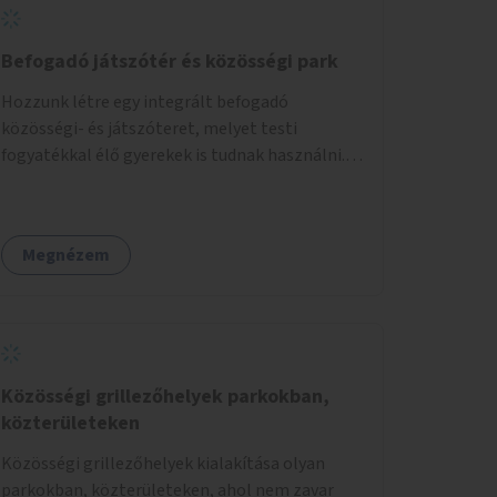
Befogadó játszótér és közösségi park
Hozzunk létre egy integrált befogadó
közösségi- és játszóteret, melyet testi
fogyatékkal élő gyerekek is tudnak használni.
Ennek helyszínéül a XVIII. kerület Turul-park
területe lenne megfelelő, mely mind
elérhetőségét, mind infrastrukturális
Megnézem
adottságait tekintve alkalmas egy új játszótér
kialakítására.
Közösségi grillezőhelyek parkokban,
közterületeken
Közösségi grillezőhelyek kialakítása olyan
parkokban, közterületeken, ahol nem zavar