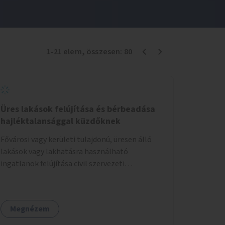
1
-
21
elem
, összesen:
80
Üres lakások felújítása és bérbeadása
hajléktalansággal küzdőknek
Fővárosi vagy kerületi tulajdonú, üresen álló
lakások vagy lakhatásra használható
ingatlanok felújítása civil szervezeti
segítséggel és az érintettek önkéntes
munkájával, majd a kialakított lakások,
lakóegységek bérbeadása rászorulók számára.
Megnézem