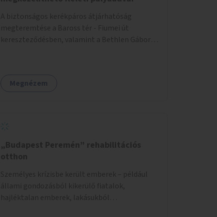
A biztonságos kerékpáros átjárhatóság
megteremtése a Baross tér - Fiumei út
kereszteződésben, valamint a Bethlen Gábor
utcánál a Thököly útról való balra kanyarodás
biztosítása a Festetics György utca irányába.
Megnézem
„Budapest Peremén” rehabilitációs
otthon
Személyes krízisbe került emberek – például
állami gondozásból kikerülő fiatalok,
hajléktalan emberek, lakásukból
kilakoltatottak, szenvedélybetegségükből