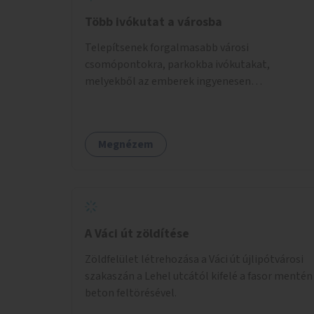
Több ivókutat a városba
Telepítsenek forgalmasabb városi
csomópontokra, parkokba ivókutakat,
melyekből az emberek ingyenesen
fogyaszthatnak ivóvizet. A keretösszegből
nagyjából 25 ivókút telepítése lehetséges.
Megnézem
A Váci út zöldítése
Zöldfelület létrehozása a Váci út újlipótvárosi
szakaszán a Lehel utcától kifelé a fasor mentén
beton feltörésével.