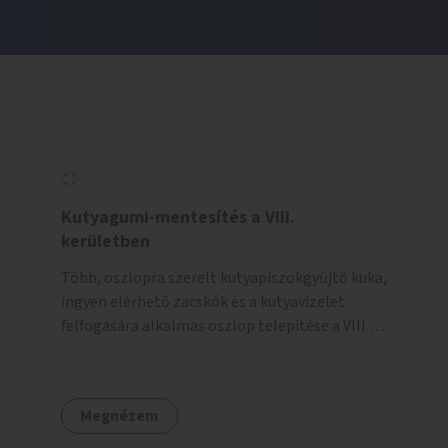
Kutyagumi-mentesítés a VIII.
kerületben
Több, oszlopra szerelt kutyapiszokgyűjtő kuka,
ingyen elérhető zacskók és a kutyavizelet
felfogására alkalmas oszlop telepítése a VIII.
kerületben a Magdolnanegyed és a
Palotanegyed néhány pontján, pilot jelleggel.
Megnézem