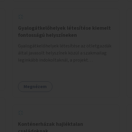
Gyalogátkelőhelyek létesítése kiemelt
fontosságú helyszíneken
Gyalogátkelőhelyek létesítése az ötletgazdák
által javasolt helyszínek közül a szakmailag
leginkább indokoltaknál, a projekt
költségkeretéből.
Megnézem
Konténerházak hajléktalan
családoknak