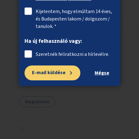
Megnézem
Kijelentem, hogy elmúltam 14 éves,
és Budapesten lakom / dolgozom /
tanulok. *
Ha új felhasználó vagy:
Közös gyerek és nyugdíjas "napközi"
Szeretnék feliratkozni a hírlevélre.
Idősotthonokban és/vagy óvodákban olyan
programok szervezése, ahol 3-6 éves gyerekek
E-mail küldése
Mégse
minőségi időt tudnak együtt tölteni idős
emberekkel, akik társaságra, beszélgetésre
vágynak.
Megnézem