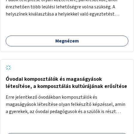
érezhetően több leülési lehetőségre volna szükség. A
helyszínek kiválasztása a helyiekkel való egyeztetést
követően történhet.
Megnézem
Óvodai komposztálók és magaságyások
létesítése, a komposztálás kultúrájának erősítése
Erre jelentkező óvodákban komposztálók és
magaságyások létesítése olyan felkészítő képzéssel, amin
a gyerekek, az óvodai pedagógusok és a szülők is részt
vehetnek.