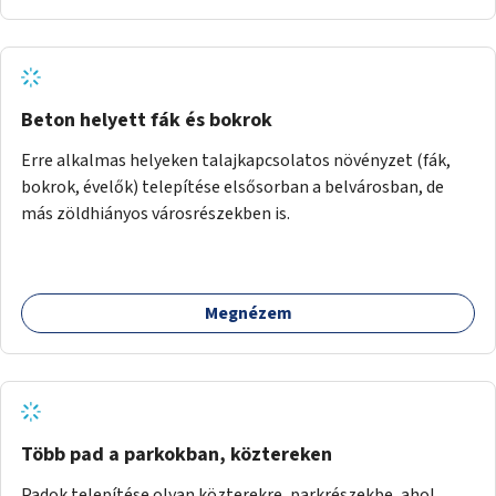
Beton helyett fák és bokrok
Erre alkalmas helyeken talajkapcsolatos növényzet (fák,
bokrok, évelők) telepítése elsősorban a belvárosban, de
más zöldhiányos városrészekben is.
Megnézem
Több pad a parkokban, köztereken
Padok telepítése olyan közterekre, parkrészekbe, ahol