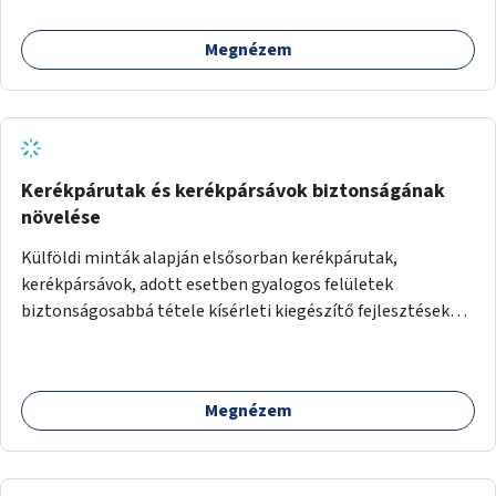
megteremtése Budapest valamely peremkerületén,
civil/szakmai szervezeti háttérrel. A program a közvetlen
Megnézem
segítségen, biztonságnyújtáson kívül gazdálkodásba is
bevonja az ott lévő személyeket, és egyben a
környezettudatos és fenntartható élettel kapcsolatos
szemléletformálást is céljának tekinti.
Kerékpárutak és kerékpársávok biztonságának
növelése
Külföldi minták alapján elsősorban kerékpárutak,
kerékpársávok, adott esetben gyalogos felületek
biztonságosabbá tétele kísérleti kiegészítő fejlesztésekkel
(terelők, műanyag elválasztó elemek, több és jobban
látható felfestés stb.)
Megnézem