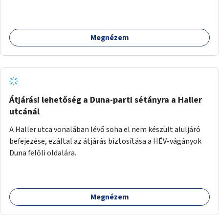
Megnézem
Átjárási lehetőség a Duna-parti sétányra a Haller
utcánál
A Haller utca vonalában lévő soha el nem készült aluljáró
befejezése, ezáltal az átjárás biztosítása a HÉV-vágányok
Duna felőli oldalára.
Megnézem