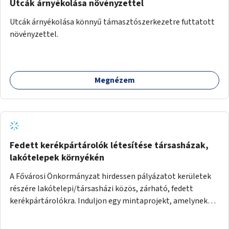
Utcák árnyékolása növényzettel
Utcák árnyékolása könnyű támasztószerkezetre futtatott
növényzettel.
Megnézem
Fedett kerékpártárolók létesítése társasházak,
lakótelepek környékén
A Fővárosi Önkormányzat hirdessen pályázatot kerületek
részére lakótelepi/társasházi közös, zárható, fedett
kerékpártárolókra. Induljon egy mintaprojekt, amelynek
alapján fel lehet mérni, milyen feladatokkal jár a kerület
számára az üzemeltetés.