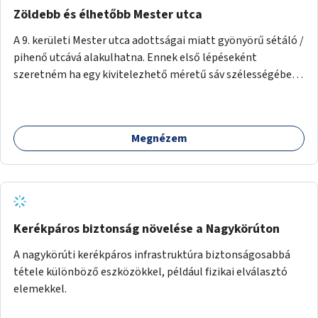
Zöldebb és élhetőbb Mester utca
A 9. kerületi Mester utca adottságai miatt gyönyörű sétáló /
pihenő utcává alakulhatna. Ennek első lépéseként
szeretném ha egy kivitelezhető méretű sáv szélességében
a beton helyén ládás, vagy a földbe ültetett növényzet
lenne, praktikusan a járda és az autós sáv találkozásánál, a
platán fák között. A lakók, boltok és vendéglátó helyek
Megnézem
együttműködését kérnénk abban, hogy ez a zöld sáv ne
pusztuljon ki, és megtartsa azt a jó hangulatot, amiből már
könnyebb lesz elképzelni a következő lépést egészen
addig, amíg komolyabb forgalomcsillapítások és zöldítések
nem létesülnek a Mester utcában.
Kerékpáros biztonság növelése a Nagykörúton
A nagykörúti kerékpáros infrastruktúra biztonságosabbá
tétele különböző eszközökkel, például fizikai elválasztó
elemekkel.