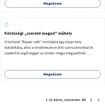
Megnézem
Közösségi „szereld magad” műhely
A holland "Repair café" mintájára egy olyan hely
kialakítása, ahol a rendelkezésre álló szerszámokkal és
szakértői segítséggel az ember maga megjavíthat
elromlott tárgyakat. A műhely egyben találkozóhely is,
lehetőség arra, hogy a közösség tagjai is segítsenek
egymásnak, megosszák tudásukat.
Megnézem
1
-
21
elem
, összesen:
80