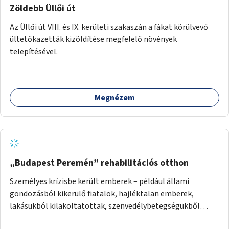
Zöldebb Üllői út
Az Üllői út VIII. és IX. kerületi szakaszán a fákat körülvevő
ültetőkazetták kizöldítése megfelelő növények
telepítésével.
Megnézem
„Budapest Peremén” rehabilitációs otthon
Személyes krízisbe került emberek – például állami
gondozásból kikerülő fiatalok, hajléktalan emberek,
lakásukból kilakoltatottak, szenvedélybetegségükből
kijönni szándékozók – számára rehabilitációs otthon