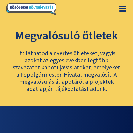
Megvalósuló ötletek
Itt láthatod a nyertes ötleteket, vagyis
azokat az egyes években legtöbb
szavazatot kapott javaslatokat, amelyeket
a Főpolgármesteri Hivatal megvalósít. A
megvalósulás állapotáról a projektek
adatlapján tájékoztatást adunk.