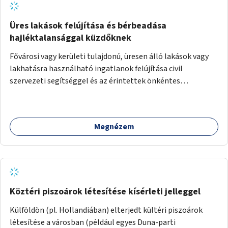
Üres lakások felújítása és bérbeadása
hajléktalansággal küzdőknek
Fővárosi vagy kerületi tulajdonú, üresen álló lakások vagy
lakhatásra használható ingatlanok felújítása civil
szervezeti segítséggel és az érintettek önkéntes
munkájával, majd a kialakított lakások, lakóegységek
bérbeadása rászorulók számára.
Megnézem
Köztéri piszoárok létesítése kísérleti jelleggel
Külföldön (pl. Hollandiában) elterjedt kültéri piszoárok
létesítése a városban (például egyes Duna-parti