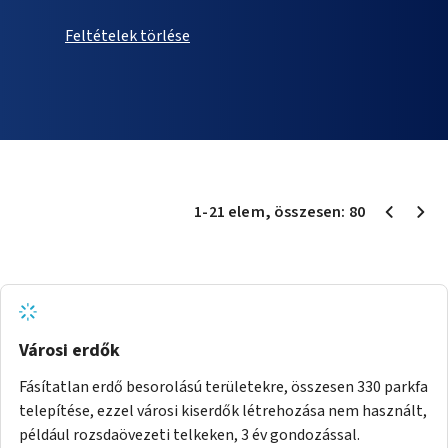
Feltételek törlése
1
-
21
elem
, összesen:
80
Városi erdők
Fásítatlan erdő besorolású területekre, összesen 330 parkfa
telepítése, ezzel városi kiserdők létrehozása nem használt,
például rozsdaövezeti telkeken, 3 év gondozással.