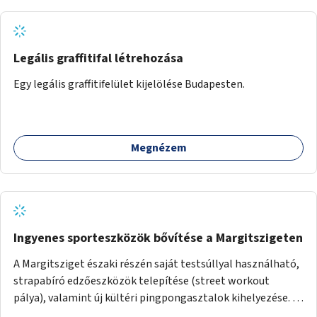
Legális graffitifal létrehozása
Egy legális graffitifelület kijelölése Budapesten.
Megnézem
Ingyenes sporteszközök bővítése a Margitszigeten
A Margitsziget északi részén saját testsúllyal használható,
strapabíró edzőeszközök telepítése (street workout
pálya), valamint új kültéri pingpongasztalok kihelyezése. A
meglévő fitneszterület jelenleg alig felszerelt, így