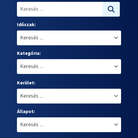
Időszak:
Kategória:
Kerület:
Állapot: