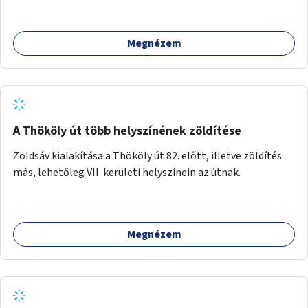
kihasználatlan. A pingpongasztalok telepítésével egy
népszerű, ingyenes sportolási lehetőség válna elérhetővé a
Megnézem
sziget északi felén, ahol jelenleg egyetlen asztal sem
található.
A Thököly út több helyszínének zöldítése
Zöldsáv kialakítása a Thököly út 82. előtt, illetve zöldítés
más, lehetőleg VII. kerületi helyszínein az útnak.
Megnézem