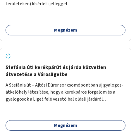
területeken) kísérleti jelleggel.
Megnézem
Stefánia úti kerékpárút és járda közvetlen
átvezetése a Városligetbe
A Stefánia út – Ajtósi Dürer sor csomópontban új gyalogos-
átkelőhely létesítése, hogy a kerékpáros forgalom és a
gyalogosok a Liget felé vezető bal oldali járdáról
közvetlenül átkelhessenek a Városligetbe.
Megnézem