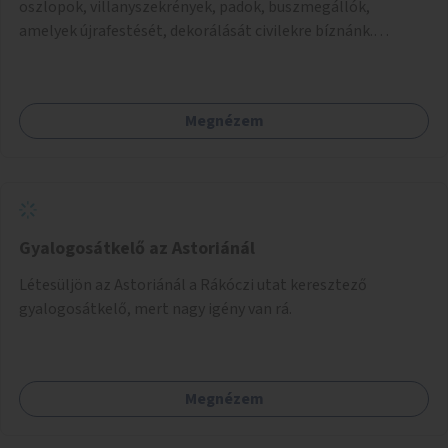
oszlopok, villanyszekrények, padok, buszmegállók,
amelyek újrafestését, dekorálását civilekre bíznánk.
Támogassuk a közösségi alapon való megújulást a
szükséges eszközökkel.
Megnézem
Gyalogosátkelő az Astoriánál
Létesüljön az Astoriánál a Rákóczi utat keresztező
gyalogosátkelő, mert nagy igény van rá.
Megnézem