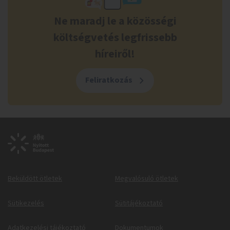
Ne maradj le a közösségi
költségvetés legfrissebb
híreiről!
Feliratkozás
Beküldött ötletek
Megvalósuló ötletek
Sütikezelés
Sütitájékoztató
Adatkezelési tájékoztató
Dokumentumok