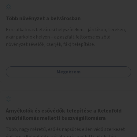
Több növényzet a belvárosban
Erre alkalmas belvárosi helyszíneken – járdákon, tereken,
akár parkolók helyén – az aszfalt feltörése és zöld
növényzet (évelők, cserjék, fák) telepítése.
Megnézem
Árnyékolók és esővédők telepítése a Kelenföld
vasútállomás melletti buszvégállomásra
Több, nagy méretű, eső és napsütés ellen védő szerkezet
építése a Kelenföld vasútállomás melletti, Etele téri