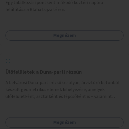
Egy találkozási pontként működő köztéri napóra
felállítása a Blaha Lujza téren.
Megnézem
Ülőfelületek a Duna-parti rézsűn
A belvárosi Duna-parti rézsűkre olyan, árvíztűrő betonból
készült geometrikus elemek kihelyezése, amelyek
ülőfelületként, asztalként és lépcsőként is – valamint
néhány esetben extra funkcióval (kutyaitató, grill) –
használhatók. Civilek bevonása a fenntartásba.
Megnézem