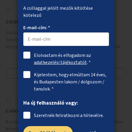
A csillaggal jelölt mezők kitöltése
kötelező
Zöldfalak a belvárosban
E-mail-cím: *
Elsősorban közterülettel határos tűzfalak, egyéb
homlokzatok takarása tartószerkezetre futtatott
futónövényekkel, esetleg ezekhez kapcsolódóan lugasok
kialakítása. Ezzel olyan belvárosi helyszíneken növelhető a
Elolvastam és elfogadom az
zöldfelületek mennyisége, ahol helyhiány miatt másra
adatkezelési tájékoztatót
. *
nincs lehetőség.
Megnézem
Kijelentem, hogy elmúltam 14 éves,
és Budapesten lakom / dolgozom /
tanulok. *
Ha új felhasználó vagy:
Esőkertek a városban
Szeretnék feliratkozni a hírlevélre.
A csapadék megtartására alkalmas esőkertek létrehozása
jelenleg burkolt területek helyén.