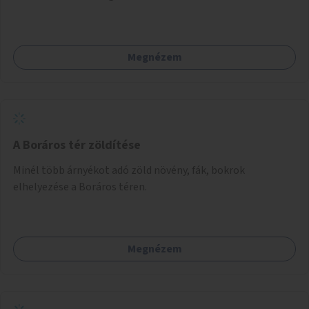
Megnézem
A Boráros tér zöldítése
Minél több árnyékot adó zöld növény, fák, bokrok
elhelyezése a Boráros téren.
Megnézem