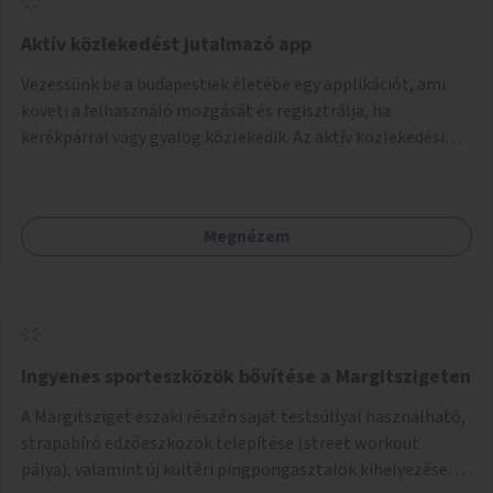
Aktív közlekedést jutalmazó app
Vezessünk be a budapestiek életébe egy applikációt, ami
követi a felhasználó mozgását és regisztrálja, ha
kerékpárral vagy gyalog közlekedik. Az aktív közlekedési
formákat virtuálisan jutalmazza, amit az együttműködő
üzleti partnereknél kedvezményekre, ajándékokra válthat a
felhasználó.
Megnézem
Ingyenes sporteszközök bővítése a Margitszigeten
A Margitsziget északi részén saját testsúllyal használható,
strapabíró edzőeszközök telepítése (street workout
pálya), valamint új kültéri pingpongasztalok kihelyezése. A