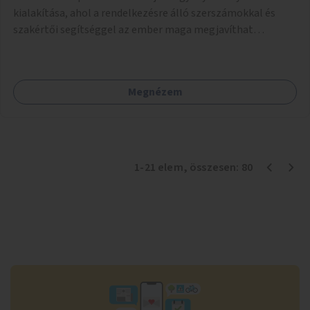
kialakítása, ahol a rendelkezésre álló szerszámokkal és
szakértői segítséggel az ember maga megjavíthat
elromlott tárgyakat. A műhely egyben találkozóhely is,
lehetőség arra, hogy a közösség tagjai is segítsenek
egymásnak, megosszák tudásukat.
Megnézem
1
-
21
elem
, összesen:
80