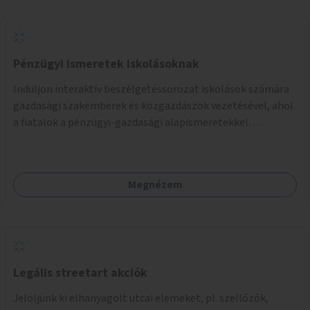
Pénzügyi ismeretek iskolásoknak
Induljon interaktív beszélgetéssorozat iskolások számára
gazdasági szakemberek és közgazdászok vezetésével, ahol
a fiatalok a pénzügyi-gazdasági alapismeretekkel
kapcsolatban tájékozódhatnak. A program többalkalmas
lenne, heti rendszerességgel tartanák iskolai csoportok
számára, önkormányzati intézményben vagy külső
Megnézem
helyszínen iskolai együttműködéssel. A szervezést az
Önkormányzat koordinálná, a tematikát a szakemberek
alakítanák ki, külön figyelmet fordítva a hátrányos helyzetű
gyerekek bevonására is. A program pilot jelleggel indulna,
több korosztály számára.
Legális streetart akciók
Jelöljünk ki elhanyagolt utcai elemeket, pl. szellőzők,