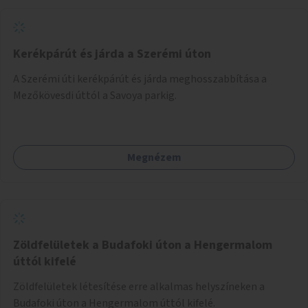
Kerékpárút és járda a Szerémi úton
A Szerémi úti kerékpárút és járda meghosszabbítása a
Mezőkövesdi úttól a Savoya parkig.
Megnézem
Zöldfelületek a Budafoki úton a Hengermalom
úttól kifelé
Zöldfelületek létesítése erre alkalmas helyszíneken a
Budafoki úton a Hengermalom úttól kifelé.