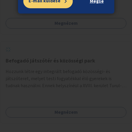
E-mail küldése
Mégse
Megnézem
Befogadó játszótér és közösségi park
Hozzunk létre egy integrált befogadó közösségi- és
játszóteret, melyet testi fogyatékkal élő gyerekek is
tudnak használni. Ennek helyszínéül a XVIII. kerület Turul-
park területe lenne megfelelő, mely mind elérhetőségét,
mind infrastrukturális adottságait tekintve alkalmas egy új
játszótér kialakítására.
Megnézem