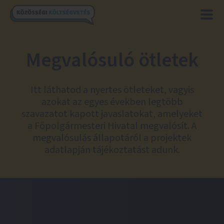
Megvalósuló ötletek
Itt láthatod a nyertes ötleteket, vagyis
azokat az egyes években legtöbb
szavazatot kapott javaslatokat, amelyeket
a Főpolgármesteri Hivatal megvalósít. A
megvalósulás állapotáról a projektek
adatlapján tájékoztatást adunk.