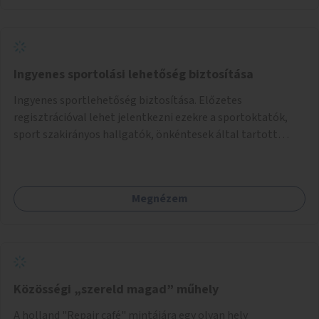
Ingyenes sportolási lehetőség biztosítása
Ingyenes sportlehetőség biztosítása. Előzetes
regisztrációval lehet jelentkezni ezekre a sportoktatók,
sport szakirányos hallgatók, önkéntesek által tartott
programokra.
Megnézem
Közösségi „szereld magad” műhely
A holland "Repair café" mintájára egy olyan hely