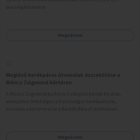
buszvégállomásra
Megnézem
Meglévő kerékpáros útvonalak összekötése a
Móricz Zsigmond körtéren
A Móricz Zsigmond körtérre 5 irányból futnak be utak,
amelyeken lehetséges a biztonságos kerékpározás,
azonban a körtérre érve a Bartók Béla út kivételével
mindegyik kerékpáros útvonal megszakad. Alakítsuk ki a
kerékpáros útvonalak összekötését!
Megnézem