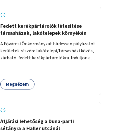
Fedett kerékpártárolók létesítése
társasházak, lakótelepek környékén
A Fővárosi Önkormányzat hirdessen pályázatot
kerületek részére lakótelepi/társasházi közös,
zárható, fedett kerékpártárolókra. Induljon egy
mintaprojekt, amelynek alapján fel lehet
mérni, milyen feladatokkal jár a kerület
számára az üzemeltetés.
Megnézem
Átjárási lehetőség a Duna-parti
sétányra a Haller utcánál