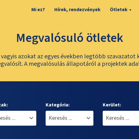
Mi ez?
Hírek, rendezvények
Ötletek
Megvalósuló ötletek
t, vagyis azokat az egyes években legtöbb szavazatot 
valósít. A megvalósulás állapotáról a projektek ada
zak:
Kategória:
Kerület: