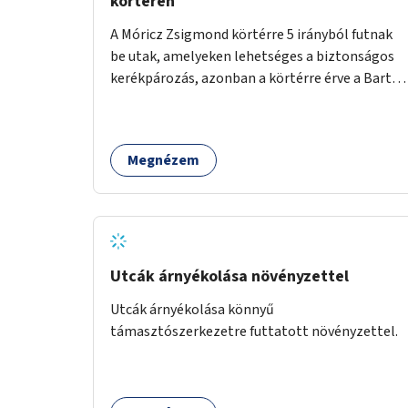
körtéren
A Móricz Zsigmond körtérre 5 irányból futnak
be utak, amelyeken lehetséges a biztonságos
kerékpározás, azonban a körtérre érve a Bartók
Béla út kivételével mindegyik kerékpáros
útvonal megszakad. Alakítsuk ki a kerékpáros
útvonalak összekötését!
Megnézem
Utcák árnyékolása növényzettel
Utcák árnyékolása könnyű
támasztószerkezetre futtatott növényzettel.