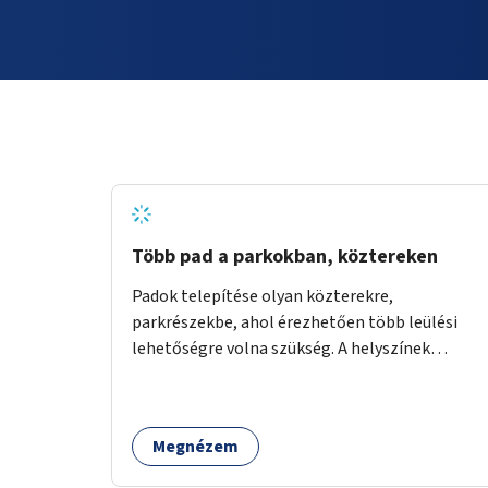
Több pad a parkokban, köztereken
Padok telepítése olyan közterekre,
parkrészekbe, ahol érezhetően több leülési
lehetőségre volna szükség. A helyszínek
kiválasztása a helyiekkel való egyeztetést
követően történhet.
Megnézem