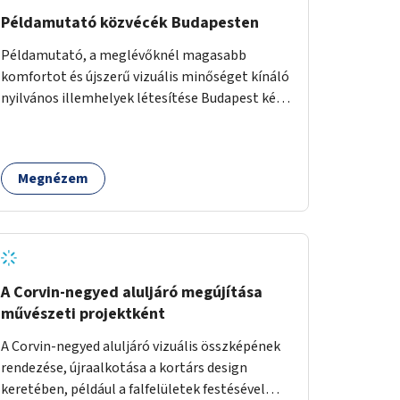
Példamutató közvécék Budapesten
Példamutató, a meglévőknél magasabb
komfortot és újszerű vizuális minőséget kínáló
nyilvános illemhelyek létesítése Budapest két
pontján. Extrák: Elektronikus, okos fizetési
lehetőség vagy ingyenesség; újszerű
fenntartási konstrukció kidolgozása; egyéb
Megnézem
kapcsolt szolgáltatások (pl. ivókút,
telefontöltés).
A Corvin-negyed aluljáró megújítása
művészeti projektként
A Corvin-negyed aluljáró vizuális összképének
rendezése, újraalkotása a kortárs design
keretében, például a falfelületek festésével