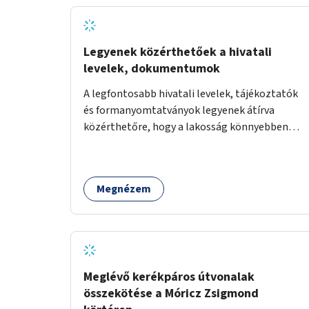
Legyenek közérthetőek a hivatali
levelek, dokumentumok
A legfontosabb hivatali levelek, tájékoztatók
és formanyomtatványok legyenek átírva
közérthetőre, hogy a lakosság könnyebben
megértse azokat.
Megnézem
Meglévő kerékpáros útvonalak
összekötése a Móricz Zsigmond