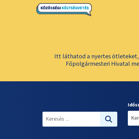
Itt láthatod a nyertes ötleteke
Főpolgármesteri Hivatal meg
Idős