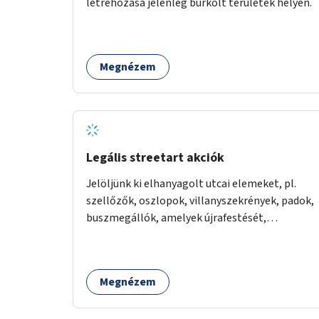
létrehozása jelenleg burkolt területek helyén.
Megnézem
Legális streetart akciók
Jelöljünk ki elhanyagolt utcai elemeket, pl.
szellőzők, oszlopok, villanyszekrények, padok,
buszmegállók, amelyek újrafestését,
dekorálását civilekre bíznánk. Támogassuk a
közösségi alapon való megújulást a szükséges
eszközökkel.
Megnézem