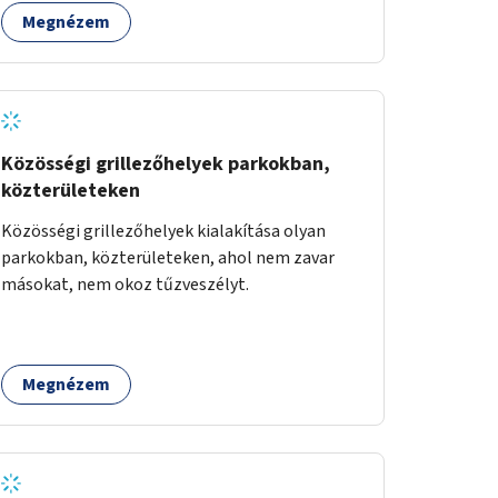
zöldfelületek mennyisége, ahol helyhiány
Megnézem
miatt másra nincs lehetőség.
Közösségi grillezőhelyek parkokban,
közterületeken
Közösségi grillezőhelyek kialakítása olyan
parkokban, közterületeken, ahol nem zavar
másokat, nem okoz tűzveszélyt.
Megnézem