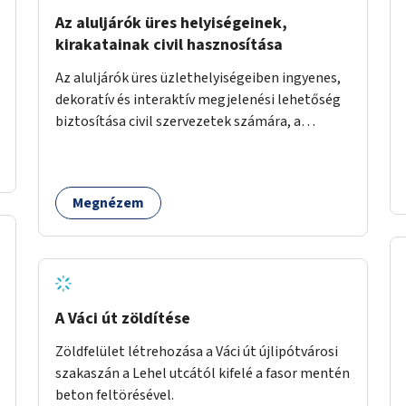
Az aluljárók üres helyiségeinek,
kirakatainak civil hasznosítása
Az aluljárók üres üzlethelyiségeiben ingyenes,
dekoratív és interaktív megjelenési lehetőség
biztosítása civil szervezetek számára, a
társadalmi felelősségvállalás jegyében. A cél,
hogy közérdekű, segítő tevékenységeket
mutassanak be látványos, gondolatébresztő
Megnézem
formában, például rajzokkal, kérdésekkel,
üzenetküldési lehetőséggel vagy
akciónapokkal – bérleti és közüzemi díjak
nélkül, a jelenlegi elhanyagolt állapot helyett.
A Váci út zöldítése
Zöldfelület létrehozása a Váci út újlipótvárosi
szakaszán a Lehel utcától kifelé a fasor mentén
beton feltörésével.