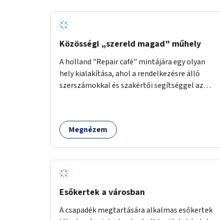
Közösségi „szereld magad” műhely
A holland "Repair café" mintájára egy olyan
hely kialakítása, ahol a rendelkezésre álló
szerszámokkal és szakértői segítséggel az
ember maga megjavíthat elromlott tárgyakat.
A műhely egyben találkozóhely is, lehetőség
arra, hogy a közösség tagjai is segítsenek
Megnézem
egymásnak, megosszák tudásukat.
Esőkertek a városban
A csapadék megtartására alkalmas esőkertek