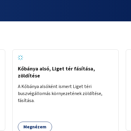
Kőbánya alsó, Liget tér fásítása,
zöldítése
A Kőbánya alsóként ismert Liget téri
buszvégállomás környezetének zöldítése,
fásítása.
Megnézem