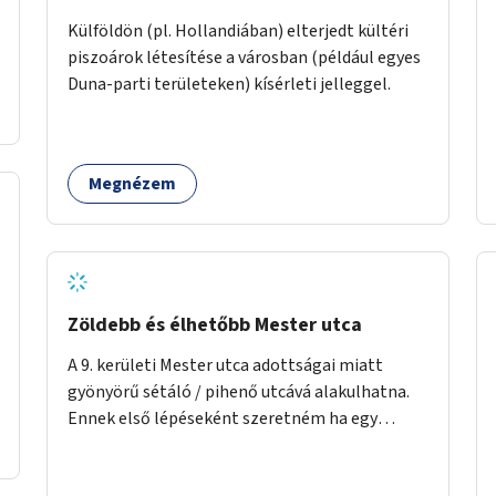
Külföldön (pl. Hollandiában) elterjedt kültéri
piszoárok létesítése a városban (például egyes
Duna-parti területeken) kísérleti jelleggel.
Megnézem
Zöldebb és élhetőbb Mester utca
A 9. kerületi Mester utca adottságai miatt
gyönyörű sétáló / pihenő utcává alakulhatna.
Ennek első lépéseként szeretném ha egy
kivitelezhető méretű sáv szélességében a
beton helyén ládás, vagy a földbe ültetett