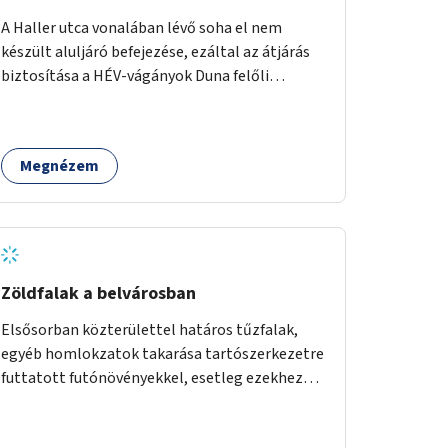
A Haller utca vonalában lévő soha el nem
készült aluljáró befejezése, ezáltal az átjárás
biztosítása a HÉV-vágányok Duna felőli
oldalára.
Megnézem
Zöldfalak a belvárosban
Elsősorban közterülettel határos tűzfalak,
egyéb homlokzatok takarása tartószerkezetre
futtatott futónövényekkel, esetleg ezekhez
kapcsolódóan lugasok kialakítása. Ezzel olyan
belvárosi helyszíneken növelhető a