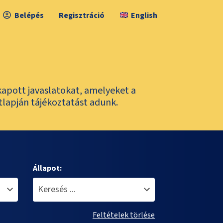
Belépés
Regisztráció
English
kapott javaslatokat, amelyeket a
tlapján tájékoztatást adunk.
Állapot:
Feltételek törlése