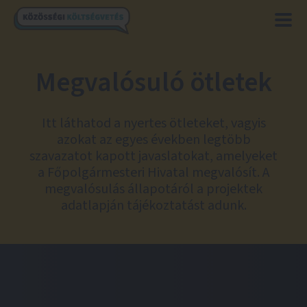
Megvalósuló ötletek
Itt láthatod a nyertes ötleteket, vagyis
azokat az egyes években legtöbb
szavazatot kapott javaslatokat, amelyeket
a Főpolgármesteri Hivatal megvalósít. A
megvalósulás állapotáról a projektek
adatlapján tájékoztatást adunk.