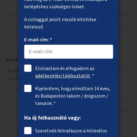
belépéshez szükséges linket.
A csillaggal jelölt mezők kitöltése
Megnézem
kötelező
E-mail-cím: *
Konténerházak hajléktalan családoknak
Elolvastam és elfogadom az
Hajléktalan családok lakhatásának megoldására mobil
adatkezelési tájékoztatót
. *
házak telepítése.
Kijelentem, hogy elmúltam 14 éves,
és Budapesten lakom / dolgozom /
tanulok. *
Megnézem
Ha új felhasználó vagy:
Szeretnék feliratkozni a hírlevélre.