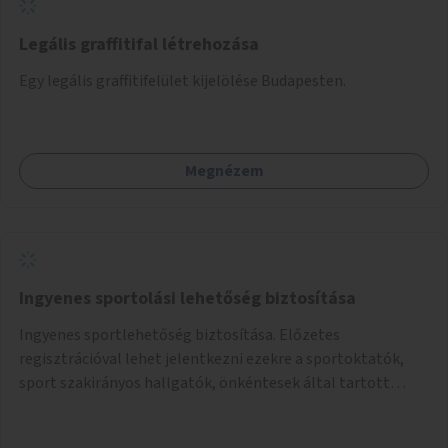
Legális graffitifal létrehozása
Egy legális graffitifelület kijelölése Budapesten.
Megnézem
Ingyenes sportolási lehetőség biztosítása
Ingyenes sportlehetőség biztosítása. Előzetes
regisztrációval lehet jelentkezni ezekre a sportoktatók,
sport szakirányos hallgatók, önkéntesek által tartott
programokra.