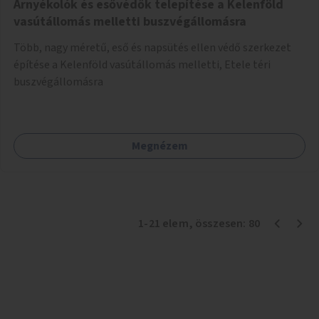
Árnyékolók és esővédők telepítése a Kelenföld
vasútállomás melletti buszvégállomásra
Több, nagy méretű, eső és napsütés ellen védő szerkezet
építése a Kelenföld vasútállomás melletti, Etele téri
buszvégállomásra
Megnézem
1
-
21
elem
, összesen:
80