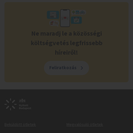
Ne maradj le a közösségi
költségvetés legfrissebb
híreiről!
Feliratkozás
Beküldött ötletek
Megvalósuló ötletek