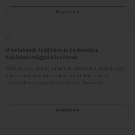
Megnézem
Üres lakások felújítása és bérbeadása
hajléktalansággal küzdőknek
Fővárosi vagy kerületi tulajdonú, üresen álló lakások vagy
lakhatásra használható ingatlanok felújítása civil
szervezeti segítséggel és az érintettek önkéntes
munkájával, majd a kialakított lakások, lakóegységek
bérbeadása rászorulók számára.
Megnézem