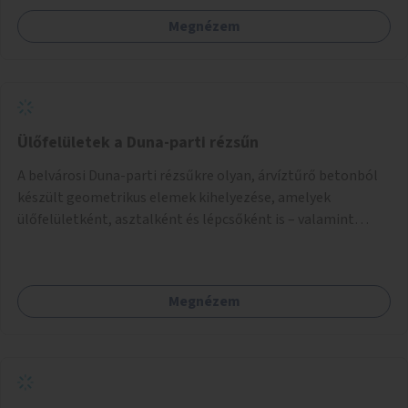
Megnézem
Ülőfelületek a Duna-parti rézsűn
A belvárosi Duna-parti rézsűkre olyan, árvíztűrő betonból
készült geometrikus elemek kihelyezése, amelyek
ülőfelületként, asztalként és lépcsőként is – valamint
néhány esetben extra funkcióval (kutyaitató, grill) –
használhatók. Civilek bevonása a fenntartásba.
Megnézem