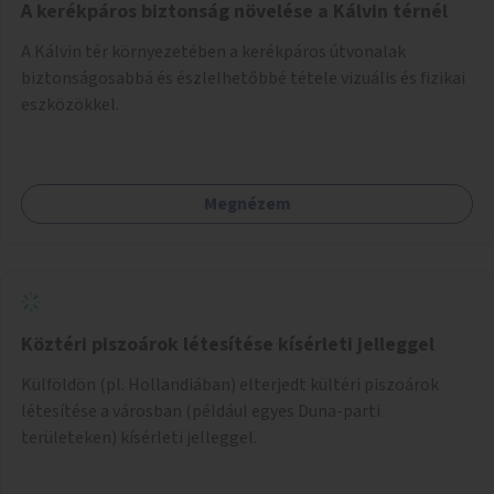
A kerékpáros biztonság növelése a Kálvin térnél
A Kálvin tér környezetében a kerékpáros útvonalak
biztonságosabbá és észlelhetőbbé tétele vizuális és fizikai
eszközökkel.
Megnézem
Köztéri piszoárok létesítése kísérleti jelleggel
Külföldön (pl. Hollandiában) elterjedt kültéri piszoárok
létesítése a városban (például egyes Duna-parti
területeken) kísérleti jelleggel.