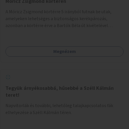
Móricz Zsigmond körtéren
A Móricz Zsigmond körtérre 5 irányból futnak be utak,
amelyeken lehetséges a biztonságos kerékpározás,
azonban a körtérre érve a Bartók Béla út kivételével
mindegyik kerékpáros útvonal megszakad. Alakítsuk ki a
kerékpáros útvonalak összekötését!
Megnézem
Tegyük árnyékosabbá, hűsebbé a Széll Kálmán
teret!
Napvitorlák és további, lehetőleg talajkapcsolatos fák
elhelyezése a Széll Kálmán téren.