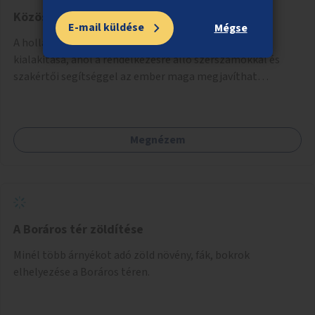
Közösségi „szereld magad” műhely
E-mail küldése
Mégse
A holland "Repair café" mintájára egy olyan hely
kialakítása, ahol a rendelkezésre álló szerszámokkal és
szakértői segítséggel az ember maga megjavíthat
elromlott tárgyakat. A műhely egyben találkozóhely is,
lehetőség arra, hogy a közösség tagjai is segítsenek
egymásnak, megosszák tudásukat.
Megnézem
A Boráros tér zöldítése
Minél több árnyékot adó zöld növény, fák, bokrok
elhelyezése a Boráros téren.