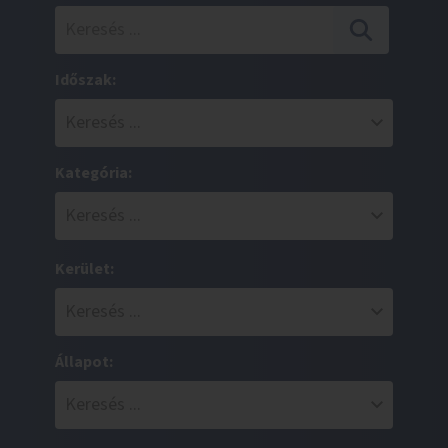
Időszak:
Kategória:
Kerület:
Állapot: