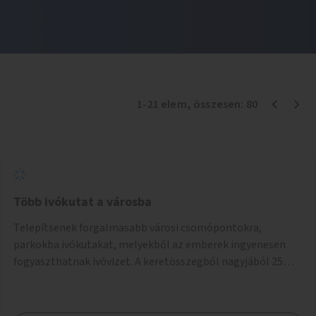
1
-
21
elem
, összesen:
80
Több ivókutat a városba
Telepítsenek forgalmasabb városi csomópontokra,
parkokba ivókutakat, melyekből az emberek ingyenesen
fogyaszthatnak ivóvizet. A keretösszegből nagyjából 25
ivókút telepítése lehetséges.