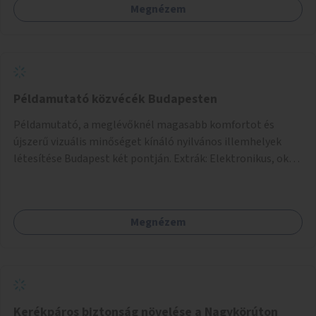
Megnézem
Példamutató közvécék Budapesten
Példamutató, a meglévőknél magasabb komfortot és
újszerű vizuális minőséget kínáló nyilvános illemhelyek
létesítése Budapest két pontján. Extrák: Elektronikus, okos
fizetési lehetőség vagy ingyenesség; újszerű fenntartási
konstrukció kidolgozása; egyéb kapcsolt szolgáltatások
(pl. ivókút, telefontöltés).
Megnézem
Kerékpáros biztonság növelése a Nagykörúton