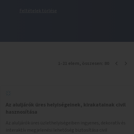
Feltételek törlése
1
-
21
elem
, összesen:
80
Az aluljárók üres helyiségeinek, kirakatainak civil
hasznosítása
Az aluljárók üres üzlethelyiségeiben ingyenes, dekoratív és
interaktív megjelenési lehetőség biztosítása civil