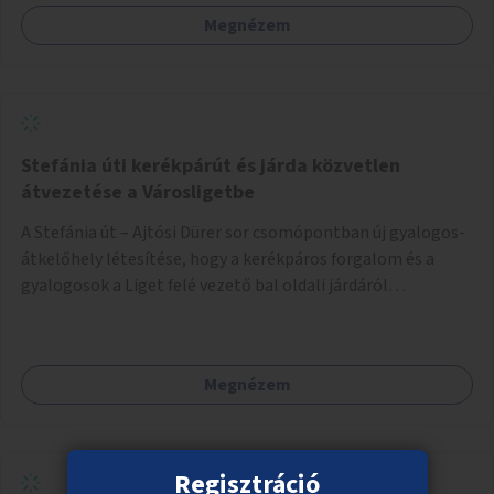
Megnézem
Stefánia úti kerékpárút és járda közvetlen
átvezetése a Városligetbe
A Stefánia út – Ajtósi Dürer sor csomópontban új gyalogos-
átkelőhely létesítése, hogy a kerékpáros forgalom és a
gyalogosok a Liget felé vezető bal oldali járdáról
közvetlenül átkelhessenek a Városligetbe.
Megnézem
Regisztráció