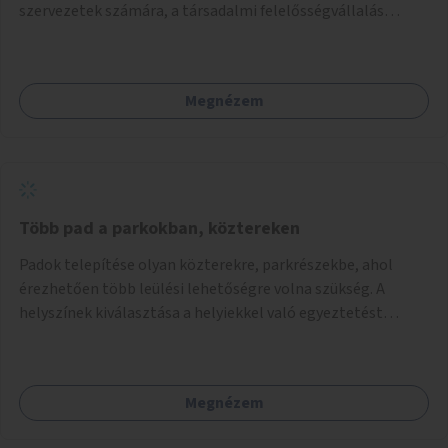
szervezetek számára, a társadalmi felelősségvállalás
jegyében. A cél, hogy közérdekű, segítő tevékenységeket
mutassanak be látványos, gondolatébresztő formában,
például rajzokkal, kérdésekkel, üzenetküldési lehetőséggel
Megnézem
vagy akciónapokkal – bérleti és közüzemi díjak nélkül, a
jelenlegi elhanyagolt állapot helyett.
Több pad a parkokban, köztereken
Padok telepítése olyan közterekre, parkrészekbe, ahol
érezhetően több leülési lehetőségre volna szükség. A
helyszínek kiválasztása a helyiekkel való egyeztetést
követően történhet.
Megnézem