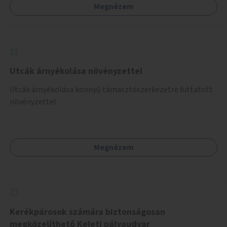
Megnézem
Utcák árnyékolása növényzettel
Utcák árnyékolása könnyű támasztószerkezetre futtatott
növényzettel.
Megnézem
Kerékpárosok számára biztonságosan
megközelíthető Keleti pályaudvar