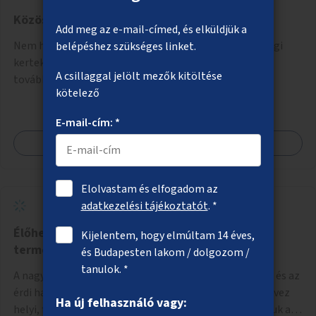
Közösségi kertek létrehozása
Add meg az e-mail-címed, és elküldjük a
Nem használt kerületi vagy fővárosi telkeken közösségi
belépéshez szükséges linket.
kertek létrehozása, amit a helyi közösség tart fenn a
A csillaggal jelölt mezők kitöltése
továbbiakban.
kötelező
E-mail-cím: *
Megnézem
Elolvastam és elfogadom az
adatkezelési tájékoztatót
. *
Élőhelykezelés a nagytétényi Duna-part
Kijelentem, hogy elmúltam 14 éves,
természetvédelmi területen
és Budapesten lakom / dolgozom /
tanulok. *
A nagytétényi Duna-part az M0-s híd (Deák Ferenc híd) és az
érdi határ között mintegy 4,5 kilométeren 2022 óta élvez
Ha új felhasználó vagy:
helyi, fővárosi védelmet. Ehhez kapcsolódóan javasoljuk a