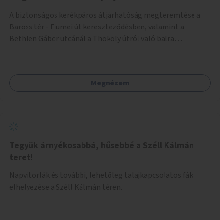
A biztonságos kerékpáros átjárhatóság megteremtése a
Baross tér - Fiumei út kereszteződésben, valamint a
Bethlen Gábor utcánál a Thököly útról való balra
kanyarodás biztosítása a Festetics György utca irányába.
Megnézem
Tegyük árnyékosabbá, hűsebbé a Széll Kálmán
teret!
Napvitorlák és további, lehetőleg talajkapcsolatos fák
elhelyezése a Széll Kálmán téren.