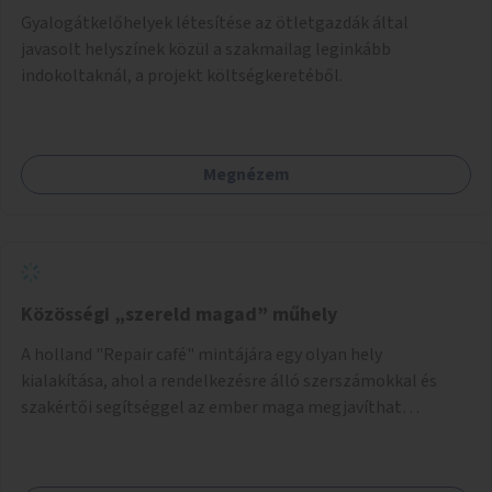
Gyalogátkelőhelyek létesítése az ötletgazdák által
javasolt helyszínek közül a szakmailag leginkább
indokoltaknál, a projekt költségkeretéből.
Megnézem
Közösségi „szereld magad” műhely
A holland "Repair café" mintájára egy olyan hely
kialakítása, ahol a rendelkezésre álló szerszámokkal és
szakértői segítséggel az ember maga megjavíthat
elromlott tárgyakat. A műhely egyben találkozóhely is,
lehetőség arra, hogy a közösség tagjai is segítsenek
egymásnak, megosszák tudásukat.