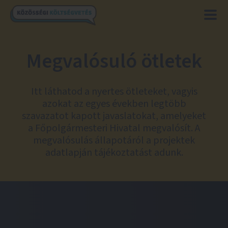
Megvalósuló ötletek
Itt láthatod a nyertes ötleteket, vagyis
azokat az egyes években legtöbb
szavazatot kapott javaslatokat, amelyeket
a Főpolgármesteri Hivatal megvalósít. A
megvalósulás állapotáról a projektek
adatlapján tájékoztatást adunk.