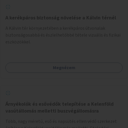
A kerékpáros biztonság növelése a Kálvin térnél
A Kálvin tér környezetében a kerékpáros útvonalak
biztonságosabbá és észlelhetőbbé tétele vizuális és fizikai
eszközökkel.
Megnézem
Árnyékolók és esővédők telepítése a Kelenföld
vasútállomás melletti buszvégállomásra
Több, nagy méretű, eső és napsütés ellen védő szerkezet