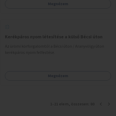
Megnézem
Kerékpáros nyom létesítése a külső Bécsi úton
Az ürömi körforgalomtól a Bécsi úton / Aranyvölgy úton
kerékpáros nyom felfestése.
Megnézem
1
-
21
elem
, összesen:
80