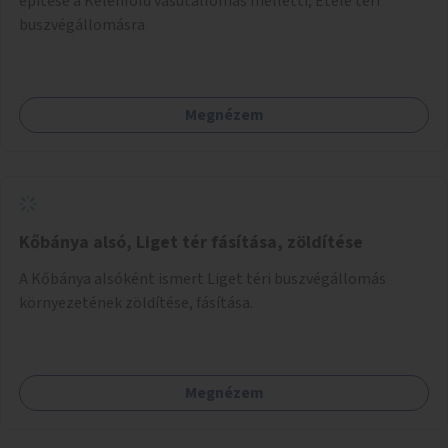
építése a Kelenföld vasútállomás melletti, Etele téri
buszvégállomásra
Megnézem
Kőbánya alsó, Liget tér fásítása, zöldítése
A Kőbánya alsóként ismert Liget téri buszvégállomás
környezetének zöldítése, fásítása.
Megnézem