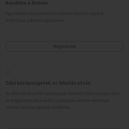
Randióra a Blahán
Egy találkozási pontként működő köztéri napóra
felállítása a Blaha Lujza téren.
Megnézem
Zöld középszigetek az Alkotás utcán
Az Alkotás utca Déli pályaudvar melletti (Városmajor utca
és Nagyenyed utca közti) szakaszán az erre alkalmas
méretű középszigetek zöldítése.