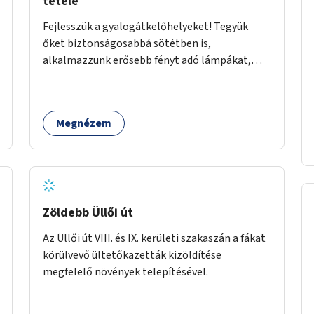
tétele
Fejlesszük a gyalogátkelőhelyeket! Tegyük
őket biztonságosabbá sötétben is,
alkalmazzunk erősebb fényt adó lámpákat,
helyezzünk ki hangjelzést adó készülékeket és
taktilis jelzéseket a vakok és gyengénlátók
számára.
Megnézem
Zöldebb Üllői út
Az Üllői út VIII. és IX. kerületi szakaszán a fákat
körülvevő ültetőkazetták kizöldítése
megfelelő növények telepítésével.