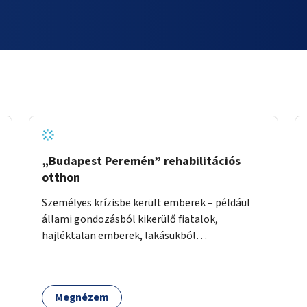
„Budapest Peremén” rehabilitációs
otthon
Személyes krízisbe került emberek – például
állami gondozásból kikerülő fiatalok,
hajléktalan emberek, lakásukból
kilakoltatottak, szenvedélybetegségükből
kijönni szándékozók – számára rehabilitációs
otthon megteremtése Budapest valamely
Megnézem
peremkerületén, civil/szakmai szervezeti