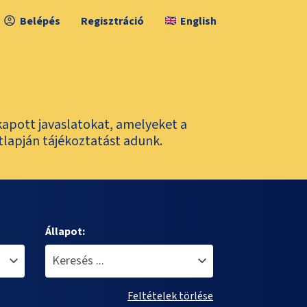
Belépés
Regisztráció
English
kapott javaslatokat, amelyeket a
tlapján tájékoztatást adunk.
Állapot:
Feltételek törlése