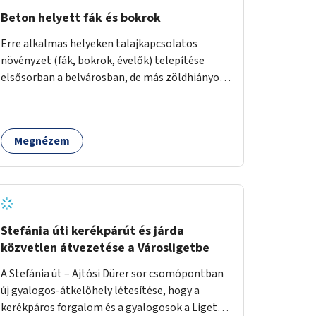
Beton helyett fák és bokrok
Erre alkalmas helyeken talajkapcsolatos
növényzet (fák, bokrok, évelők) telepítése
elsősorban a belvárosban, de más zöldhiányos
városrészekben is.
Megnézem
Stefánia úti kerékpárút és járda
közvetlen átvezetése a Városligetbe
A Stefánia út – Ajtósi Dürer sor csomópontban
új gyalogos-átkelőhely létesítése, hogy a
kerékpáros forgalom és a gyalogosok a Liget