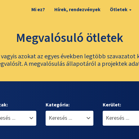
Mi ez?
Hírek, rendezvények
Ötletek
Megvalósuló ötletek
t, vagyis azokat az egyes években legtöbb szavazatot 
valósít. A megvalósulás állapotáról a projektek ada
zak:
Kategória:
Kerület: