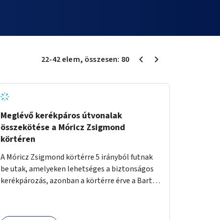
22
-
42
elem
, összesen:
80
Meglévő kerékpáros útvonalak
összekötése a Móricz Zsigmond
körtéren
A Móricz Zsigmond körtérre 5 irányból futnak
be utak, amelyeken lehetséges a biztonságos
kerékpározás, azonban a körtérre érve a Bartók
Béla út kivételével mindegyik kerékpáros
útvonal megszakad. Alakítsuk ki a kerékpáros
útvonalak összekötését!