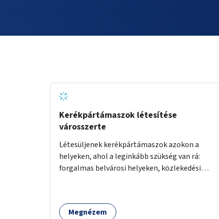
Kerékpártámaszok létesítése
városszerte
Létesüljenek kerékpártámaszok azokon a
helyeken, ahol a leginkább szükség van rá:
forgalmas belvárosi helyeken, közlekedési
csomópontokban, közintézmények, boltok
előtt.
Megnézem