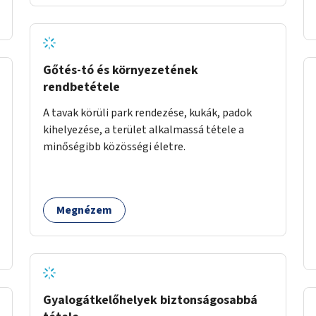
önkormányzati intézményben vagy külső
helyszínen iskolai együttműködéssel. A
szervezést az Önkormányzat koordinálná, a
tematikát a szakemberek alakítanák ki, külön
figyelmet fordítva a hátrányos helyzetű
Gőtés-tó és környezetének
gyerekek bevonására is. A program pilot
rendbetétele
jelleggel indulna, több korosztály számára.
A tavak körüli park rendezése, kukák, padok
kihelyezése, a terület alkalmassá tétele a
minőségibb közösségi életre.
Megnézem
Gyalogátkelőhelyek biztonságosabbá