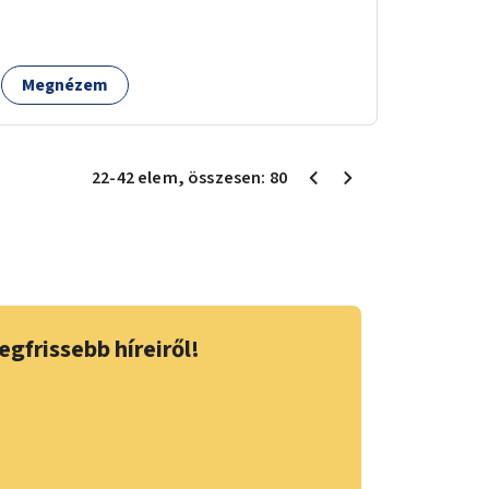
felé vezető bal oldali járdáról közvetlenül
átkelhessenek a Városligetbe.
Megnézem
22
-
42
elem
, összesen:
80
egfrissebb híreiről!