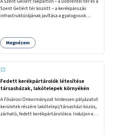
A Szent Gellért rakparton – a Döbrentei tér és a
Szent Gellért tér között – a kerékpározás
infrastruktúrájának javítása a gyalogosok
érdekében is.
Megnézem
Fedett kerékpártárolók létesítése
társasházak, lakótelepek környékén
A Fővárosi Önkormányzat hirdessen pályázatot
kerületek részére lakótelepi/társasházi közös,
zárható, fedett kerékpártárolókra. Induljon egy
mintaprojekt, amelynek alapján fel lehet
mérni, milyen feladatokkal jár a kerület