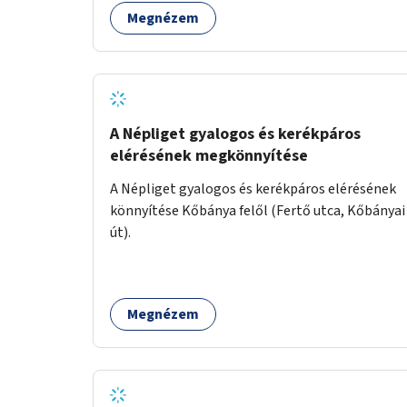
Megnézem
A Népliget gyalogos és kerékpáros
elérésének megkönnyítése
A Népliget gyalogos és kerékpáros elérésének
könnyítése Kőbánya felől (Fertő utca, Kőbányai
út).
Megnézem