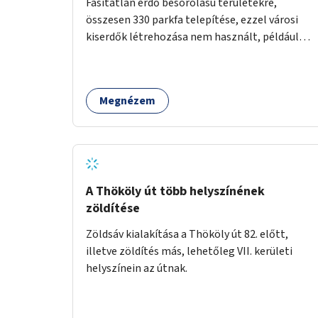
Fásítatlan erdő besorolású területekre,
összesen 330 parkfa telepítése, ezzel városi
kiserdők létrehozása nem használt, például
rozsdaövezeti telkeken, 3 év gondozással.
Megnézem
A Thököly út több helyszínének
zöldítése
Zöldsáv kialakítása a Thököly út 82. előtt,
illetve zöldítés más, lehetőleg VII. kerületi
helyszínein az útnak.