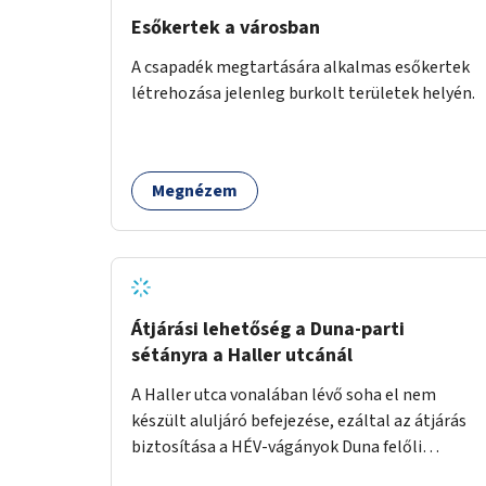
Esőkertek a városban
A csapadék megtartására alkalmas esőkertek
létrehozása jelenleg burkolt területek helyén.
Megnézem
Átjárási lehetőség a Duna-parti
sétányra a Haller utcánál
A Haller utca vonalában lévő soha el nem
készült aluljáró befejezése, ezáltal az átjárás
biztosítása a HÉV-vágányok Duna felőli
oldalára.