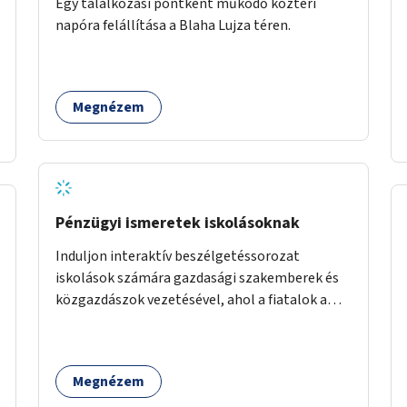
Egy találkozási pontként működő köztéri
napóra felállítása a Blaha Lujza téren.
Megnézem
Pénzügyi ismeretek iskolásoknak
Induljon interaktív beszélgetéssorozat
iskolások számára gazdasági szakemberek és
közgazdászok vezetésével, ahol a fiatalok a
pénzügyi-gazdasági alapismeretekkel
kapcsolatban tájékozódhatnak. A program
többalkalmas lenne, heti rendszerességgel
Megnézem
tartanák iskolai csoportok számára,