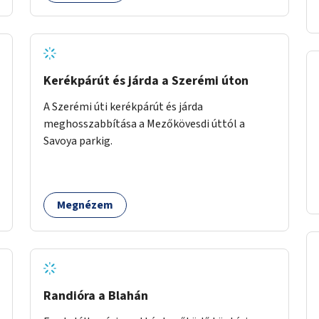
háttérrel. A program a közvetlen segítségen,
biztonságnyújtáson kívül gazdálkodásba is
bevonja az ott lévő személyeket, és egyben a
környezettudatos és fenntartható élettel
kapcsolatos szemléletformálást is céljának
Kerékpárút és járda a Szerémi úton
tekinti.
A Szerémi úti kerékpárút és járda
meghosszabbítása a Mezőkövesdi úttól a
Savoya parkig.
Megnézem
Randióra a Blahán