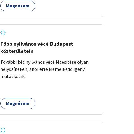
számára az üzemeltetés.
Megnézem
Több nyilvános vécé Budapest
közterületein
További két nyilvános vécé létesítése olyan
helyszíneken, ahol erre kiemelkedő igény
mutatkozik.
Megnézem