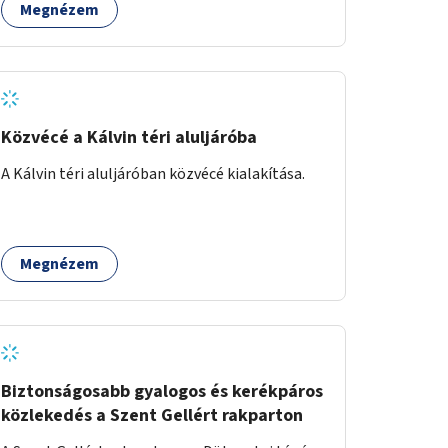
Megnézem
Közvécé a Kálvin téri aluljáróba
A Kálvin téri aluljáróban közvécé kialakítása.
Megnézem
Biztonságosabb gyalogos és kerékpáros
közlekedés a Szent Gellért rakparton