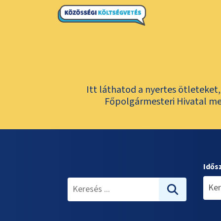
Itt láthatod a nyertes ötleteke
Főpolgármesteri Hivatal meg
Idős