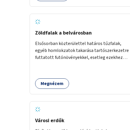
Zöldfalak a belvárosban
Elsősorban közterülettel határos tűzfalak,
egyéb homlokzatok takarása tartószerkezetre
futtatott futónövényekkel, esetleg ezekhez
kapcsolódóan lugasok kialakítása. Ezzel olyan
belvárosi helyszíneken növelhető a
zöldfelületek mennyisége, ahol helyhiány
Megnézem
miatt másra nincs lehetőség.
Városi erdők