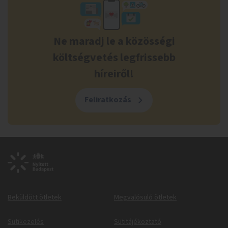
Ne maradj le a közösségi
költségvetés legfrissebb
híreiről!
Feliratkozás
Beküldött ötletek
Megvalósuló ötletek
Sütikezelés
Sütitájékoztató