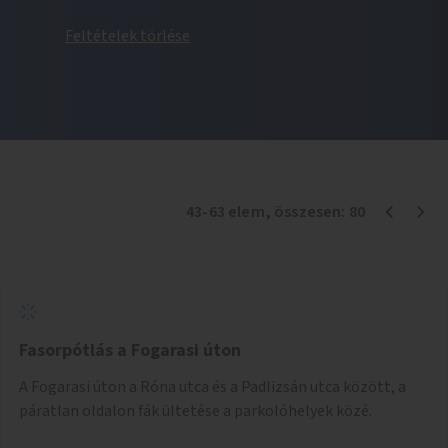
Feltételek törlése
43
-
63
elem
, összesen:
80
Fasorpótlás a Fogarasi úton
A Fogarasi úton a Róna utca és a Padlizsán utca között, a
páratlan oldalon fák ültetése a parkolóhelyek közé.