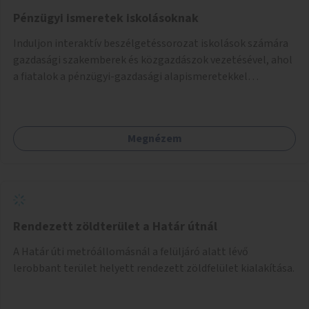
Pénzügyi ismeretek iskolásoknak
Induljon interaktív beszélgetéssorozat iskolások számára
gazdasági szakemberek és közgazdászok vezetésével, ahol
a fiatalok a pénzügyi-gazdasági alapismeretekkel
kapcsolatban tájékozódhatnak. A program többalkalmas
lenne, heti rendszerességgel tartanák iskolai csoportok
számára, önkormányzati intézményben vagy külső
Megnézem
helyszínen iskolai együttműködéssel. A szervezést az
Önkormányzat koordinálná, a tematikát a szakemberek
alakítanák ki, külön figyelmet fordítva a hátrányos helyzetű
gyerekek bevonására is. A program pilot jelleggel indulna,
több korosztály számára.
Rendezett zöldterület a Határ útnál
A Határ úti metróállomásnál a felüljáró alatt lévő
lerobbant terület helyett rendezett zöldfelület kialakítása.