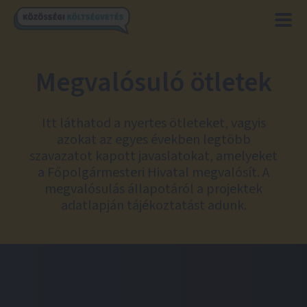
Megvalósuló ötletek
Itt láthatod a nyertes ötleteket, vagyis
azokat az egyes években legtöbb
szavazatot kapott javaslatokat, amelyeket
a Főpolgármesteri Hivatal megvalósít. A
megvalósulás állapotáról a projektek
adatlapján tájékoztatást adunk.