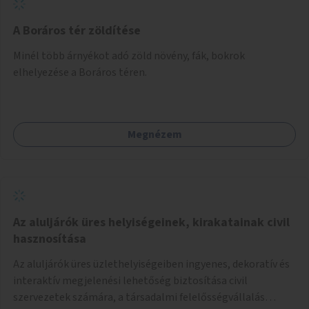
A Boráros tér zöldítése
Minél több árnyékot adó zöld növény, fák, bokrok
elhelyezése a Boráros téren.
Megnézem
Az aluljárók üres helyiségeinek, kirakatainak civil
hasznosítása
Az aluljárók üres üzlethelyiségeiben ingyenes, dekoratív és
interaktív megjelenési lehetőség biztosítása civil
szervezetek számára, a társadalmi felelősségvállalás