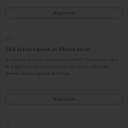
Megnézem
Zöld középszigetek az Alkotás utcán
Az Alkotás utca Déli pályaudvar melletti (Városmajor utca
és Nagyenyed utca közti) szakaszán az erre alkalmas
méretű középszigetek zöldítése.
Megnézem