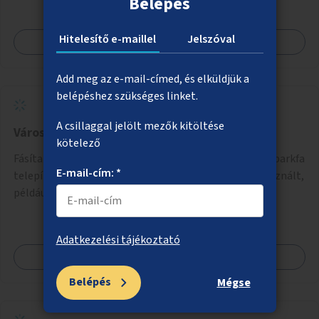
Belépés
Hitelesítő e-maillel
Jelszóval
Megnézem
Add meg az e-mail-címed, és elküldjük a
belépéshez szükséges linket.
A csillaggal jelölt mezők kitöltése
Városi erdők
kötelező
Fásítatlan erdő besorolású területekre, összesen 330 parkfa
E-mail-cím: *
telepítése, ezzel városi kiserdők létrehozása nem használt,
például rozsdaövezeti telkeken, 3 év gondozással.
Adatkezelési tájékoztató
Megnézem
Belépés
Mégse