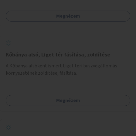
Megnézem
Kőbánya alsó, Liget tér fásítása, zöldítése
A Kőbánya alsóként ismert Liget téri buszvégállomás
környezetének zöldítése, fásítása.
Megnézem