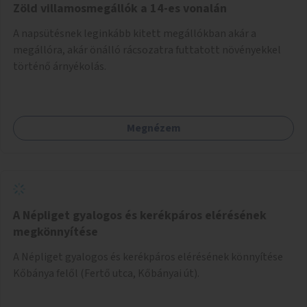
Zöld villamosmegállók a 14-es vonalán
A napsütésnek leginkább kitett megállókban akár a
megállóra, akár önálló rácsozatra futtatott növényekkel
történő árnyékolás.
Megnézem
A Népliget gyalogos és kerékpáros elérésének
megkönnyítése
A Népliget gyalogos és kerékpáros elérésének könnyítése
Kőbánya felől (Fertő utca, Kőbányai út).