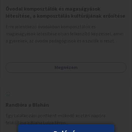
Óvodai komposztálók és magaságyások
létesítése, a komposztálás kultúrájának erősítése
Erre jelentkező óvodákban komposztálók és
magaságyások létesítése olyan felkészítő képzéssel, amin
a gyerekek, az óvodai pedagógusok és a szülők is részt
vehetnek.
Megnézem
Randióra a Blahán
Egy találkozási pontként működő köztéri napóra
felállítása a Blaha Lujza téren.