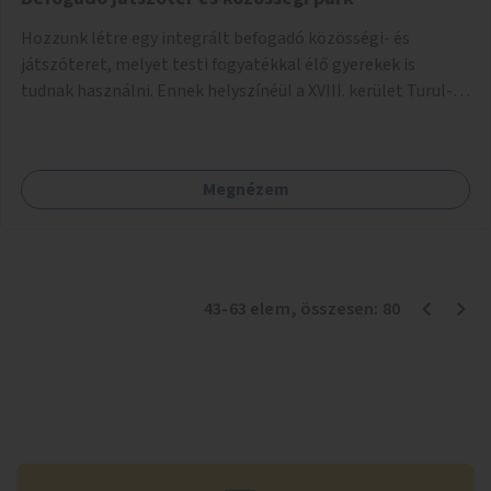
Hozzunk létre egy integrált befogadó közösségi- és
játszóteret, melyet testi fogyatékkal élő gyerekek is
tudnak használni. Ennek helyszínéül a XVIII. kerület Turul-
park területe lenne megfelelő, mely mind elérhetőségét,
mind infrastrukturális adottságait tekintve alkalmas egy új
játszótér kialakítására.
Megnézem
43
-
63
elem
, összesen:
80