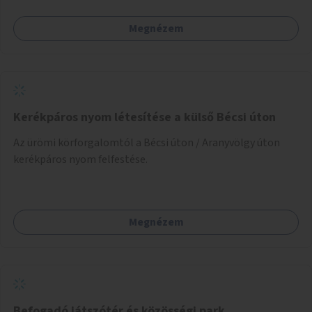
Megnézem
Kerékpáros nyom létesítése a külső Bécsi úton
Az ürömi körforgalomtól a Bécsi úton / Aranyvölgy úton
kerékpáros nyom felfestése.
Megnézem
Befogadó játszótér és közösségi park