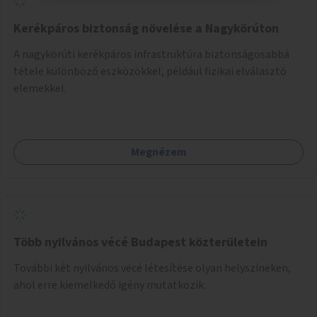
Kerékpáros biztonság növelése a Nagykörúton
A nagykörúti kerékpáros infrastruktúra biztonságosabbá
tétele különböző eszközökkel, például fizikai elválasztó
elemekkel.
Megnézem
Több nyilvános vécé Budapest közterületein
További két nyilvános vécé létesítése olyan helyszíneken,
ahol erre kiemelkedő igény mutatkozik.