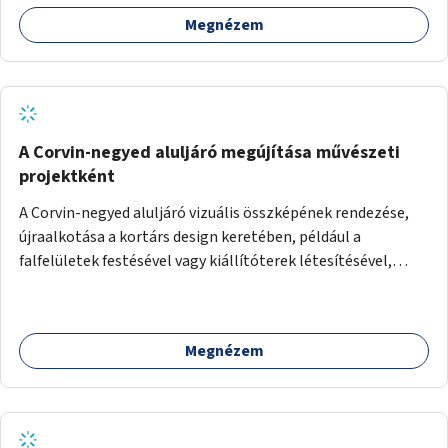
Megnézem
A Corvin-negyed aluljáró megújítása művészeti
projektként
A Corvin-negyed aluljáró vizuális összképének rendezése,
újraalkotása a kortárs design keretében, például a
falfelületek festésével vagy kiállítóterek létesítésével,
amelyekben kortárs designerek, művészek, tervezők
alkotásai, termékei jelenhetnének meg alkalmat adva a
bemutatkozásra, szélesebb körben való ismertségre.
Megnézem