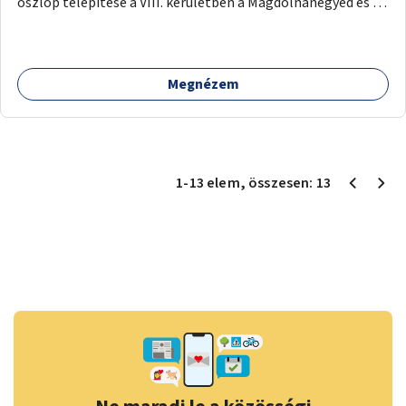
oszlop telepítése a VIII. kerületben a Magdolnanegyed és a
Palotanegyed néhány pontján, pilot jelleggel.
Megnézem
1
-
13
elem
, összesen:
13