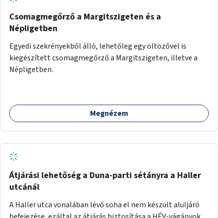
Csomagmegőrző a Margitszigeten és a
Népligetben
Egyedi szekrényekből álló, lehetőleg egy öltözővel is
kiegészített csomagmegőrző a Margitszigeten, illetve a
Népligetben.
Megnézem
Átjárási lehetőség a Duna-parti sétányra a Haller
utcánál
A Haller utca vonalában lévő soha el nem készült aluljáró
befejezése, ezáltal az átjárás biztosítása a HÉV-vágányok