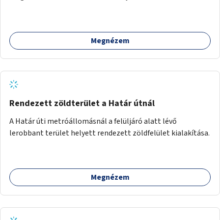
Megnézem
Rendezett zöldterület a Határ útnál
A Határ úti metróállomásnál a felüljáró alatt lévő
lerobbant terület helyett rendezett zöldfelület kialakítása.
Megnézem