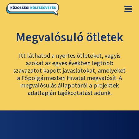
Megvalósuló ötletek
Itt láthatod a nyertes ötleteket, vagyis
azokat az egyes években legtöbb
szavazatot kapott javaslatokat, amelyeket
a Főpolgármesteri Hivatal megvalósít. A
megvalósulás állapotáról a projektek
adatlapján tájékoztatást adunk.