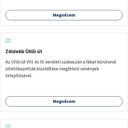
Megnézem
Zöldebb Üllői út
Az Üllői út VIII. és IX. kerületi szakaszán a fákat körülvevő
ültetőkazetták kizöldítése megfelelő növények
telepítésével.
Megnézem