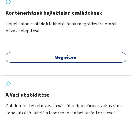
Konténerházak hajléktalan családoknak
Hajléktalan családok lakhatásának megoldására mobil
házak telepítése.
Megnézem
A Váci út zöldítése
Zöldfelület létrehozása a Váci út újlipótvárosi szakaszán a
Lehel utcától kifelé a fasor mentén beton feltörésével.