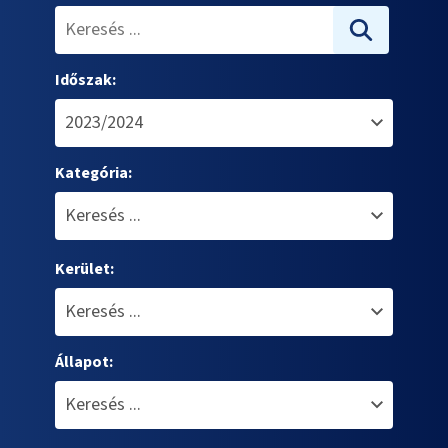
Időszak:
Kategória:
Kerület:
Állapot: