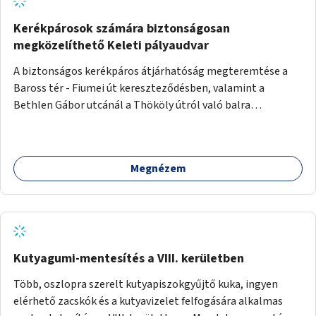
Kerékpárosok számára biztonságosan
megközelíthető Keleti pályaudvar
A biztonságos kerékpáros átjárhatóság megteremtése a
Baross tér - Fiumei út kereszteződésben, valamint a
Bethlen Gábor utcánál a Thököly útról való balra
kanyarodás biztosítása a Festetics György utca irányába.
Megnézem
Kutyagumi-mentesítés a VIII. kerületben
Több, oszlopra szerelt kutyapiszokgyűjtő kuka, ingyen
elérhető zacskók és a kutyavizelet felfogására alkalmas