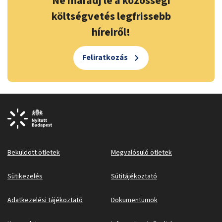
Ne maradj le a közösségi
költségvetés legfrissebb
híreiről!
Feliratkozás
Beküldött ötletek
Megvalósuló ötletek
Sütikezelés
Sütitájékoztató
Adatkezelési tájékoztató
Dokumentumok