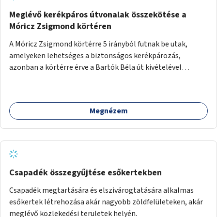
Meglévő kerékpáros útvonalak összekötése a
Móricz Zsigmond körtéren
A Móricz Zsigmond körtérre 5 irányból futnak be utak,
amelyeken lehetséges a biztonságos kerékpározás,
azonban a körtérre érve a Bartók Béla út kivételével
mindegyik kerékpáros útvonal megszakad. Alakítsuk ki a
kerékpáros útvonalak összekötését!
Megnézem
Csapadék összegyűjtése esőkertekben
Csapadék megtartására és elszivárogtatására alkalmas
esőkertek létrehozása akár nagyobb zöldfelületeken, akár
meglévő közlekedési területek helyén.