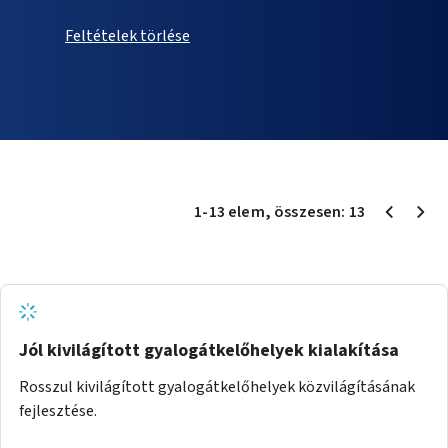
Feltételek törlése
1
-
13
elem
, összesen:
13
Jól kivilágított gyalogátkelőhelyek kialakítása
Rosszul kivilágított gyalogátkelőhelyek közvilágításának
fejlesztése.