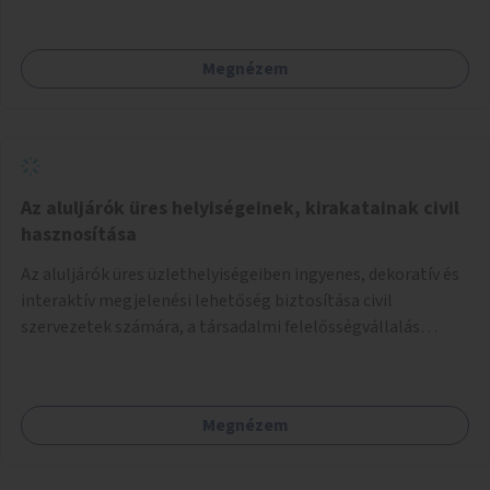
Megnézem
Az aluljárók üres helyiségeinek, kirakatainak civil
hasznosítása
Az aluljárók üres üzlethelyiségeiben ingyenes, dekoratív és
interaktív megjelenési lehetőség biztosítása civil
szervezetek számára, a társadalmi felelősségvállalás
jegyében. A cél, hogy közérdekű, segítő tevékenységeket
mutassanak be látványos, gondolatébresztő formában,
például rajzokkal, kérdésekkel, üzenetküldési lehetőséggel
Megnézem
vagy akciónapokkal – bérleti és közüzemi díjak nélkül, a
jelenlegi elhanyagolt állapot helyett.