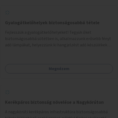
Gyalogátkelőhelyek biztonságosabbá tétele
Fejlesszük a gyalogátkelőhelyeket! Tegyük őket
biztonságosabbá sötétben is, alkalmazzunk erősebb fényt
adó lámpákat, helyezzünk ki hangjelzést adó készülékeket
és taktilis jelzéseket a vakok és gyengénlátók számára.
Megnézem
Kerékpáros biztonság növelése a Nagykörúton
A nagykörúti kerékpáros infrastruktúra biztonságosabbá