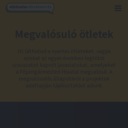
Megvalósuló ötletek
Itt láthatod a nyertes ötleteket, vagyis
azokat az egyes években legtöbb
szavazatot kapott javaslatokat, amelyeket
a Főpolgármesteri Hivatal megvalósít. A
megvalósulás állapotáról a projektek
adatlapján tájékoztatást adunk.