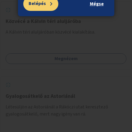
Belépés
Mégse
Közvécé a Kálvin téri aluljáróba
A Kálvin téri aluljáróban közvécé kialakítása.
Megnézem
Gyalogosátkelő az Astoriánál
Létesüljön az Astoriánál a Rákóczi utat keresztező
gyalogosátkelő, mert nagy igény van rá.