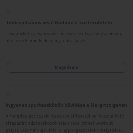
Több nyilvános vécé Budapest közterületein
További két nyilvános vécé létesítése olyan helyszíneken,
ahol erre kiemelkedő igény mutatkozik.
Megnézem
Ingyenes sporteszközök bővítése a Margitszigeten
A Margitsziget északi részén saját testsúllyal használható,
strapabíró edzőeszközök telepítése (street workout
pálya), valamint új kültéri pingpongasztalok kihelyezése. A