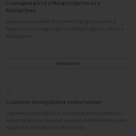
Csomagmegőrző a Margitszigeten és a
Népligetben
Egyedi szekrényekből álló, lehetőleg egy öltözővel is
kiegészített csomagmegőrző a Margitszigeten, illetve a
Népligetben.
Megnézem
Csapadék összegyűjtése esőkertekben
Csapadék megtartására és elszivárogtatására alkalmas
esőkertek létrehozása akár nagyobb zöldfelületeken, akár
meglévő közlekedési területek helyén.