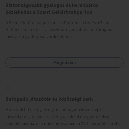
Biztonságosabb gyalogos és kerékpáros
közlekedés a Szent Gellért rakparton
A Szent Gellért rakparton – a Döbrentei tér és a Szent
Gellért tér között – a kerékpározás infrastruktúrájának
javítása a gyalogosok érdekében is.
Megnézem
Befogadó játszótér és közösségi park
Hozzunk létre egy integrált befogadó közösségi- és
játszóteret, melyet testi fogyatékkal élő gyerekek is
tudnak használni. Ennek helyszínéül a XVIII. kerület Turul-