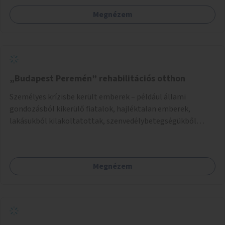
Megnézem
„Budapest Peremén” rehabilitációs otthon
Személyes krízisbe került emberek – például állami
gondozásból kikerülő fiatalok, hajléktalan emberek,
lakásukból kilakoltatottak, szenvedélybetegségükből
kijönni szándékozók – számára rehabilitációs otthon
megteremtése Budapest valamely peremkerületén,
civil/szakmai szervezeti háttérrel. A program a közvetlen
Megnézem
segítségen, biztonságnyújtáson kívül gazdálkodásba is
bevonja az ott lévő személyeket, és egyben a
környezettudatos és fenntartható élettel kapcsolatos
szemléletformálást is céljának tekinti.