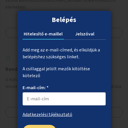
tétele különböző eszközökkel, például fizikai elválasztó
elemekkel.
Belépés
Megnézem
Hitelesítő e-maillel
Jelszóval
Add meg az e-mail-címed, és elküldjük a
belépéshez szükséges linket.
Rendezett zöldterület a Határ útnál
A csillaggal jelölt mezők kitöltése
kötelező
A Határ úti metróállomásnál a felüljáró alatt lévő
lerobbant terület helyett rendezett zöldfelület kialakítása.
E-mail-cím: *
Megnézem
Adatkezelési tájékoztató