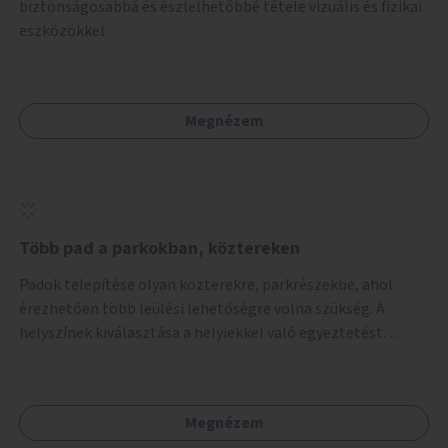
biztonságosabbá és észlelhetőbbé tétele vizuális és fizikai
eszközökkel.
Megnézem
Több pad a parkokban, köztereken
Padok telepítése olyan közterekre, parkrészekbe, ahol
érezhetően több leülési lehetőségre volna szükség. A
helyszínek kiválasztása a helyiekkel való egyeztetést
követően történhet.
Megnézem