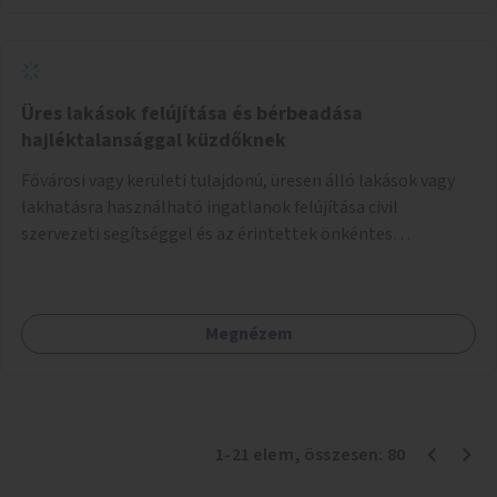
Üres lakások felújítása és bérbeadása
hajléktalansággal küzdőknek
Fővárosi vagy kerületi tulajdonú, üresen álló lakások vagy
lakhatásra használható ingatlanok felújítása civil
szervezeti segítséggel és az érintettek önkéntes
munkájával, majd a kialakított lakások, lakóegységek
bérbeadása rászorulók számára.
Megnézem
1
-
21
elem
, összesen:
80