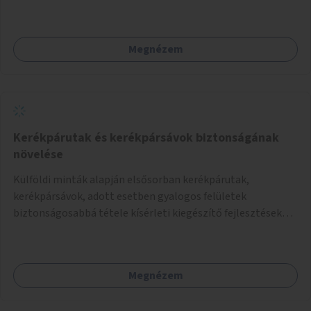
park területe lenne megfelelő, mely mind elérhetőségét,
mind infrastrukturális adottságait tekintve alkalmas egy új
játszótér kialakítására.
Megnézem
Kerékpárutak és kerékpársávok biztonságának
növelése
Külföldi minták alapján elsősorban kerékpárutak,
kerékpársávok, adott esetben gyalogos felületek
biztonságosabbá tétele kísérleti kiegészítő fejlesztésekkel
(terelők, műanyag elválasztó elemek, több és jobban
látható felfestés stb.)
Megnézem