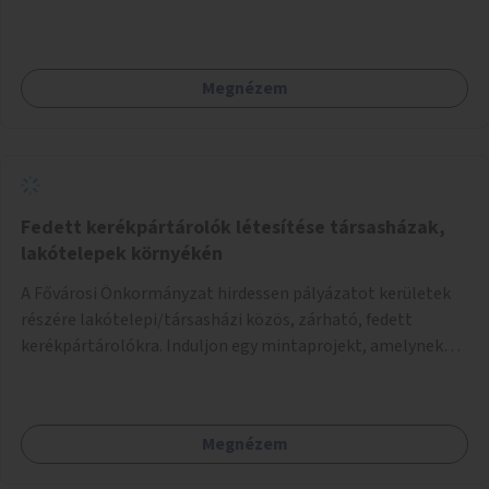
meglévő fitneszterület jelenleg alig felszerelt, így
kihasználatlan. A pingpongasztalok telepítésével egy
népszerű, ingyenes sportolási lehetőség válna elérhetővé a
Megnézem
sziget északi felén, ahol jelenleg egyetlen asztal sem
található.
Fedett kerékpártárolók létesítése társasházak,
lakótelepek környékén
A Fővárosi Önkormányzat hirdessen pályázatot kerületek
részére lakótelepi/társasházi közös, zárható, fedett
kerékpártárolókra. Induljon egy mintaprojekt, amelynek
alapján fel lehet mérni, milyen feladatokkal jár a kerület
számára az üzemeltetés.
Megnézem