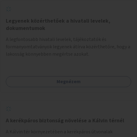
Legyenek közérthetőek a hivatali levelek,
dokumentumok
A legfontosabb hivatali levelek, tájékoztatók és
formanyomtatványok legyenek átírva közérthetőre, hogy a
lakosság könnyebben megértse azokat.
Megnézem
A kerékpáros biztonság növelése a Kálvin térnél
A Kálvin tér környezetében a kerékpáros útvonalak