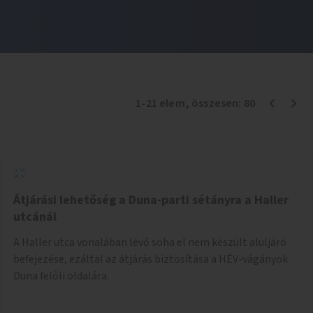
1
-
21
elem
, összesen:
80
Átjárási lehetőség a Duna-parti sétányra a Haller
utcánál
A Haller utca vonalában lévő soha el nem készült aluljáró
befejezése, ezáltal az átjárás biztosítása a HÉV-vágányok
Duna felőli oldalára.