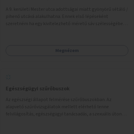
A 9. kerületi Mester utca adottságai miatt gyönyörű sétáló /
pihenő utcává alakulhatna. Ennek első lépéseként
szeretném ha egy kivitelezhető méretű sáv szélességében
a beton helyén ládás, vagy a földbe ültetett növényzet
lenne, praktikusan a járda és az autós sáv találkozásánál, a
platán fák között. A lakók, boltok és vendéglátó helyek
Megnézem
együttműködését kérnénk abban, hogy ez a zöld sáv ne
pusztuljon ki, és megtartsa azt a jó hangulatot, amiből már
könnyebb lesz elképzelni a következő lépést egészen
addig, amíg komolyabb forgalomcsillapítások és zöldítések
nem létesülnek a Mester utcában.
Egészségügyi szűrőbuszok
Az egészségi állapot felmérése szűrőbuszokban. Az
alapvető szűrővizsgálatok mellett elérhető lenne
felvilágosítás, egészségügyi tanácsadás, a szexuális úton
terjedő betegségek szűrése és a szenvedélybetegek
támogatása.