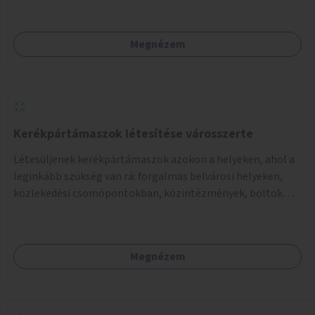
kerékpáros útvonalak összekötését!
Megnézem
Kerékpártámaszok létesítése városszerte
Létesüljenek kerékpártámaszok azokon a helyeken, ahol a
leginkább szükség van rá: forgalmas belvárosi helyeken,
közlekedési csomópontokban, közintézmények, boltok
előtt.
Megnézem