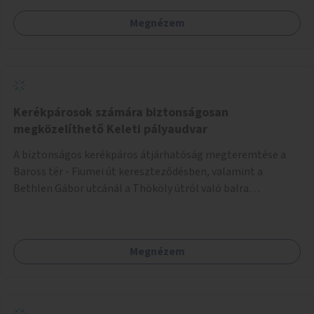
Megnézem
Kerékpárosok számára biztonságosan
megközelíthető Keleti pályaudvar
A biztonságos kerékpáros átjárhatóság megteremtése a
Baross tér - Fiumei út kereszteződésben, valamint a
Bethlen Gábor utcánál a Thököly útról való balra
kanyarodás biztosítása a Festetics György utca irányába.
Megnézem