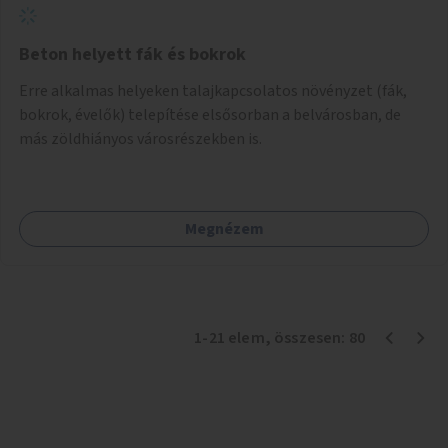
Beton helyett fák és bokrok
Erre alkalmas helyeken talajkapcsolatos növényzet (fák,
bokrok, évelők) telepítése elsősorban a belvárosban, de
más zöldhiányos városrészekben is.
Megnézem
1
-
21
elem
, összesen:
80