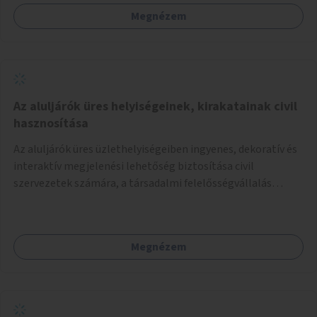
Megnézem
Az aluljárók üres helyiségeinek, kirakatainak civil
hasznosítása
Az aluljárók üres üzlethelyiségeiben ingyenes, dekoratív és
interaktív megjelenési lehetőség biztosítása civil
szervezetek számára, a társadalmi felelősségvállalás
jegyében. A cél, hogy közérdekű, segítő tevékenységeket
mutassanak be látványos, gondolatébresztő formában,
például rajzokkal, kérdésekkel, üzenetküldési lehetőséggel
Megnézem
vagy akciónapokkal – bérleti és közüzemi díjak nélkül, a
jelenlegi elhanyagolt állapot helyett.