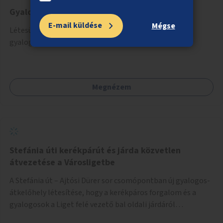
Gyalogosátkelő az Astoriánál
E-mail küldése
Mégse
Létesüljön az Astoriánál a Rákóczi utat keresztező
gyalogosátkelő, mert nagy igény van rá.
Megnézem
Stefánia úti kerékpárút és járda közvetlen
átvezetése a Városligetbe
A Stefánia út – Ajtósi Dürer sor csomópontban új gyalogos-
átkelőhely létesítése, hogy a kerékpáros forgalom és a
gyalogosok a Liget felé vezető bal oldali járdáról
közvetlenül átkelhessenek a Városligetbe.