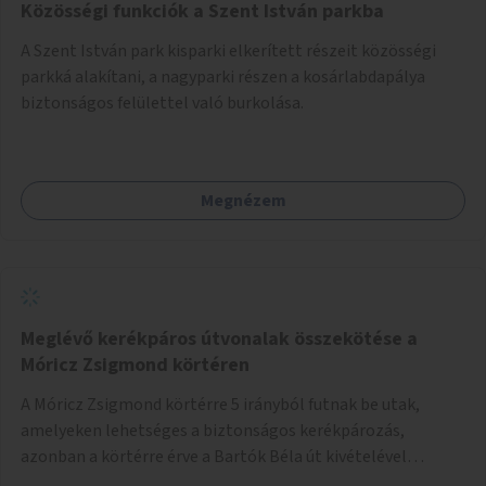
Közösségi funkciók a Szent István parkba
A Szent István park kisparki elkerített részeit közösségi
parkká alakítani, a nagyparki részen a kosárlabdapálya
biztonságos felülettel való burkolása.
Megnézem
Meglévő kerékpáros útvonalak összekötése a
Móricz Zsigmond körtéren
A Móricz Zsigmond körtérre 5 irányból futnak be utak,
amelyeken lehetséges a biztonságos kerékpározás,
azonban a körtérre érve a Bartók Béla út kivételével
mindegyik kerékpáros útvonal megszakad. Alakítsuk ki a