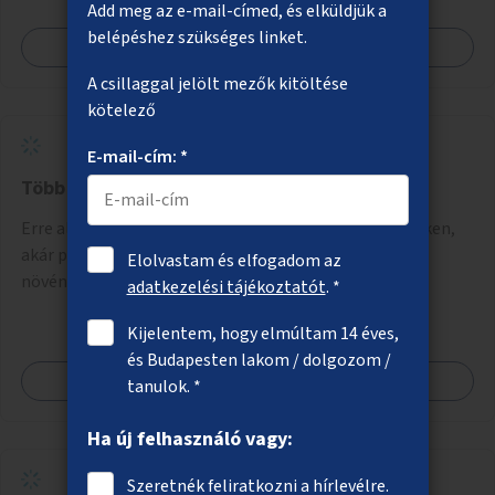
szükséges eszközökkel.
Add meg az e-mail-címed, és elküldjük a
belépéshez szükséges linket.
Megnézem
A csillaggal jelölt mezők kitöltése
kötelező
E-mail-cím: *
Több növényzet a belvárosban
Erre alkalmas belvárosi helyszíneken – járdákon, tereken,
akár parkolók helyén – az aszfalt feltörése és zöld
Elolvastam és elfogadom az
növényzet (évelők, cserjék, fák) telepítése.
adatkezelési tájékoztatót
. *
Kijelentem, hogy elmúltam 14 éves,
és Budapesten lakom / dolgozom /
Megnézem
tanulok. *
Ha új felhasználó vagy:
Szeretnék feliratkozni a hírlevélre.