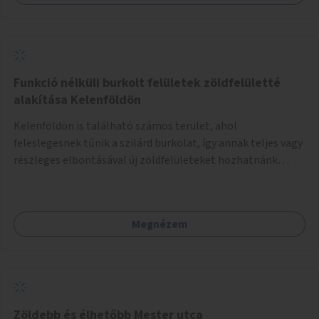
Funkció nélküli burkolt felületek zöldfelületté
alakítása Kelenföldön
Kelenföldön is található számos terület, ahol
feleslegesnek tűnik a szilárd burkolat, így annak teljes vagy
részleges elbontásával új zöldfelületeket hozhatnánk
létre. Ilyenek például az Etele út 19. és Mérnök utca 32.
közötti, vagy a Fraknó utca 22/b és a Bártfai utca közötti
aszfaltos területek.
Megnézem
Zöldebb és élhetőbb Mester utca