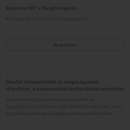
Nyilvános WC a Margitszigetre
Nyilvános WC telepítése a Margitszigetre.
Megnézem
Óvodai komposztálók és magaságyások
létesítése, a komposztálás kultúrájának erősítése
Erre jelentkező óvodákban komposztálók és
magaságyások létesítése olyan felkészítő képzéssel, amin
a gyerekek, az óvodai pedagógusok és a szülők is részt
vehetnek.