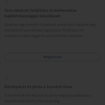
Üres lakások felújítása és bérbeadása
hajléktalansággal küzdőknek
Fővárosi vagy kerületi tulajdonú, üresen álló lakások vagy
lakhatásra használható ingatlanok felújítása civil
szervezeti segítséggel és az érintettek önkéntes
munkájával, majd a kialakított lakások, lakóegységek
bérbeadása rászorulók számára.
Megnézem
Kerékpárút és járda a Szerémi úton
A Szerémi úti kerékpárút és járda meghosszabbítása a
Mezőkövesdi úttól a Savoya parkig.