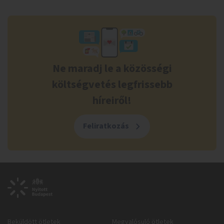
Ne maradj le a közösségi
költségvetés legfrissebb
híreiről!
Feliratkozás
Beküldött ötletek
Megvalósuló ötletek