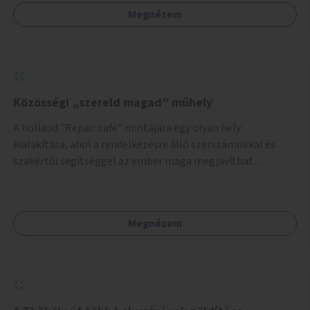
Megnézem
Közösségi „szereld magad” műhely
A holland "Repair café" mintájára egy olyan hely
kialakítása, ahol a rendelkezésre álló szerszámokkal és
szakértői segítséggel az ember maga megjavíthat
elromlott tárgyakat. A műhely egyben találkozóhely is,
lehetőség arra, hogy a közösség tagjai is segítsenek
egymásnak, megosszák tudásukat.
Megnézem