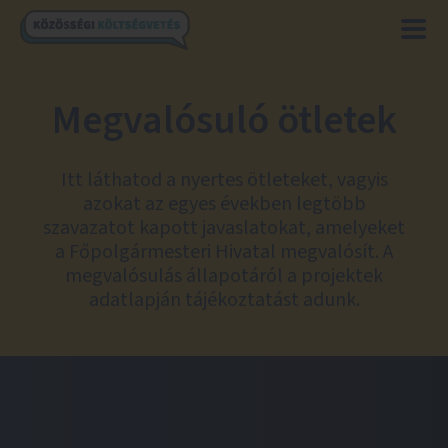
Megvalósuló ötletek
Itt láthatod a nyertes ötleteket, vagyis
azokat az egyes években legtöbb
szavazatot kapott javaslatokat, amelyeket
a Főpolgármesteri Hivatal megvalósít. A
megvalósulás állapotáról a projektek
adatlapján tájékoztatást adunk.