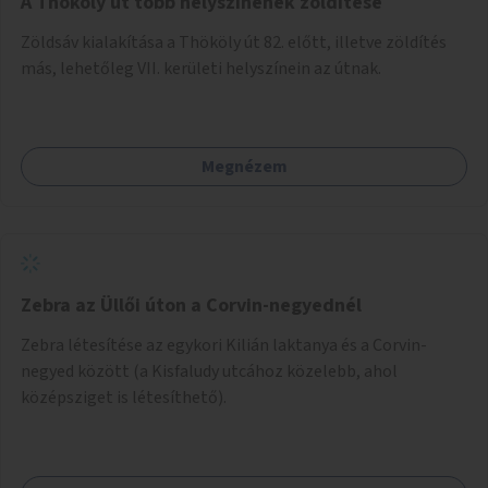
A Thököly út több helyszínének zöldítése
Zöldsáv kialakítása a Thököly út 82. előtt, illetve zöldítés
más, lehetőleg VII. kerületi helyszínein az útnak.
Megnézem
Zebra az Üllői úton a Corvin-negyednél
Zebra létesítése az egykori Kilián laktanya és a Corvin-
negyed között (a Kisfaludy utcához közelebb, ahol
középsziget is létesíthető).