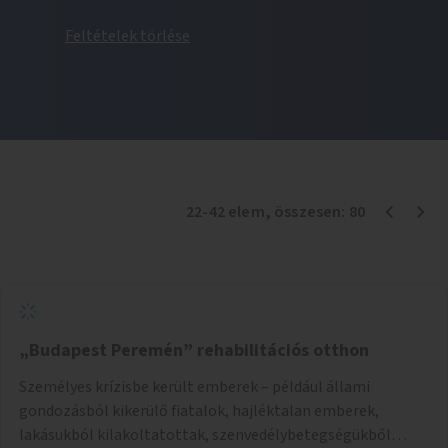
Feltételek törlése
22
-
42
elem
, összesen:
80
„Budapest Peremén” rehabilitációs otthon
Személyes krízisbe került emberek – például állami
gondozásból kikerülő fiatalok, hajléktalan emberek,
lakásukból kilakoltatottak, szenvedélybetegségükből