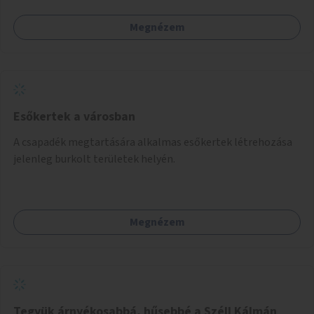
Megnézem
Esőkertek a városban
A csapadék megtartására alkalmas esőkertek létrehozása
jelenleg burkolt területek helyén.
Megnézem
Tegyük árnyékosabbá, hűsebbé a Széll Kálmán