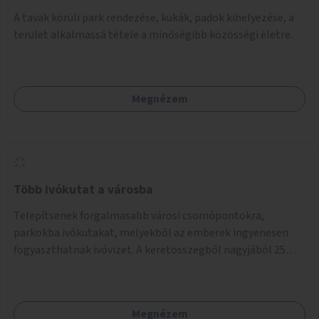
A tavak körüli park rendezése, kukák, padok kihelyezése, a
terület alkalmassá tétele a minőségibb közösségi életre.
Megnézem
Több ivókutat a városba
Telepítsenek forgalmasabb városi csomópontokra,
parkokba ivókutakat, melyekből az emberek ingyenesen
fogyaszthatnak ivóvizet. A keretösszegből nagyjából 25
ivókút telepítése lehetséges.
Megnézem