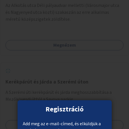
Az Alkotás utca Déli pályaudvar melletti (Városmajor utca
és Nagyenyed utca közti) szakaszán az erre alkalmas
méretű középszigetek zöldítése.
Megnézem
Kerékpárút és járda a Szerémi úton
A Szerémi úti kerékpárút és járda meghosszabbítása a
Mezőkövesdi úttól a Savoya parkig.
Regisztráció
Add meg az e-mail-címed, és elküldjük a
Megnézem