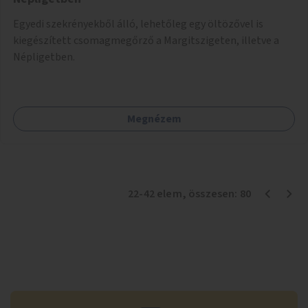
Egyedi szekrényekből álló, lehetőleg egy öltözővel is
kiegészített csomagmegőrző a Margitszigeten, illetve a
Népligetben.
Megnézem
22
-
42
elem
, összesen:
80