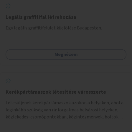
Legális graffitifal létrehozása
Egy legális graffitifelület kijelölése Budapesten.
Megnézem
Kerékpártámaszok létesítése városszerte
Létesüljenek kerékpártámaszok azokon a helyeken, ahol a
leginkább szükség van rá: forgalmas belvárosi helyeken,
közlekedési csomópontokban, közintézmények, boltok
előtt.