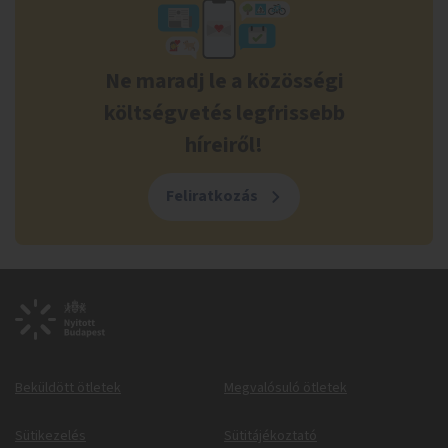
Ne maradj le a közösségi
költségvetés legfrissebb
híreiről!
Feliratkozás
Beküldött ötletek
Megvalósuló ötletek
Sütikezelés
Sütitájékoztató