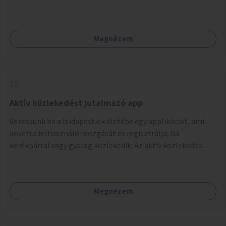
kijönni szándékozók – számára rehabilitációs otthon
megteremtése Budapest valamely peremkerületén,
civil/szakmai szervezeti háttérrel. A program a közvetlen
Megnézem
segítségen, biztonságnyújtáson kívül gazdálkodásba is
bevonja az ott lévő személyeket, és egyben a
környezettudatos és fenntartható élettel kapcsolatos
szemléletformálást is céljának tekinti.
Aktív közlekedést jutalmazó app
Vezessünk be a budapestiek életébe egy applikációt, ami
követi a felhasználó mozgását és regisztrálja, ha
kerékpárral vagy gyalog közlekedik. Az aktív közlekedési
formákat virtuálisan jutalmazza, amit az együttműködő
üzleti partnereknél kedvezményekre, ajándékokra válthat a
felhasználó.
Megnézem