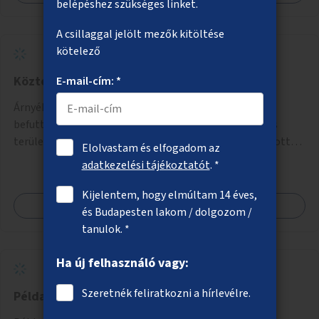
belépéshez szükséges linket.
A csillaggal jelölt mezők kitöltése
kötelező
Közterületi gyalogos terek árnyékolása
E-mail-cím: *
Árnyékoló szerkezetek, lehetőleg növényzettel
befuttatott pergolák, lugasok létrehozása a gyalogos
területeken. Ahol a növényültetésre nincs lehetőség, ott
Elolvastam és elfogadom az
akár dézsából felfutó futónövényzet alkalmazása, legvégső
adatkezelési tájékoztatót
. *
megoldásként napvitorlák felszerelése.
Kijelentem, hogy elmúltam 14 éves,
Megnézem
és Budapesten lakom / dolgozom /
tanulok. *
Ha új felhasználó vagy:
Szeretnék feliratkozni a hírlevélre.
Példamutató közvécék Budapesten