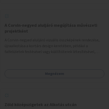
A Corvin-negyed aluljáró megújítása művészeti
projektként
A Corvin-negyed aluljáró vizuális összképének rendezése,
újraalkotása a kortárs design keretében, például a
falfelületek festésével vagy kiállítóterek létesítésével,
amelyekben kortárs designerek, művészek, tervezők
alkotásai, termékei jelenhetnének meg alkalmat adva a
bemutatkozásra, szélesebb körben való ismertségre.
Megnézem
Zöld középszigetek az Alkotás utcán