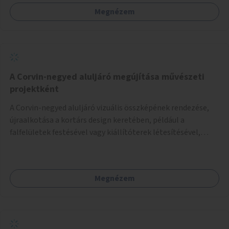
Megnézem
A Corvin-negyed aluljáró megújítása művészeti
projektként
A Corvin-negyed aluljáró vizuális összképének rendezése,
újraalkotása a kortárs design keretében, például a
falfelületek festésével vagy kiállítóterek létesítésével,
amelyekben kortárs designerek, művészek, tervezők
alkotásai, termékei jelenhetnének meg alkalmat adva a
bemutatkozásra, szélesebb körben való ismertségre.
Megnézem