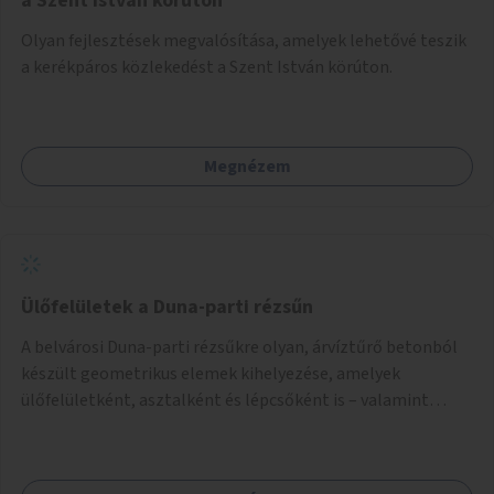
a Szent István körúton
Olyan fejlesztések megvalósítása, amelyek lehetővé teszik
a kerékpáros közlekedést a Szent István körúton.
Megnézem
Ülőfelületek a Duna-parti rézsűn
A belvárosi Duna-parti rézsűkre olyan, árvíztűrő betonból
készült geometrikus elemek kihelyezése, amelyek
ülőfelületként, asztalként és lépcsőként is – valamint
néhány esetben extra funkcióval (kutyaitató, grill) –
használhatók. Civilek bevonása a fenntartásba.