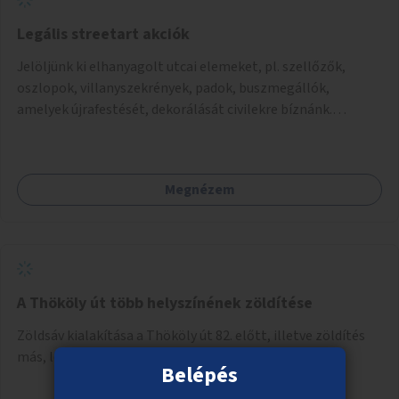
Legális streetart akciók
Jelöljünk ki elhanyagolt utcai elemeket, pl. szellőzők,
oszlopok, villanyszekrények, padok, buszmegállók,
amelyek újrafestését, dekorálását civilekre bíznánk.
Támogassuk a közösségi alapon való megújulást a
szükséges eszközökkel.
Megnézem
A Thököly út több helyszínének zöldítése
Zöldsáv kialakítása a Thököly út 82. előtt, illetve zöldítés
más, lehetőleg VII. kerületi helyszínein az útnak.
Belépés