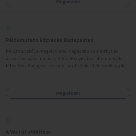
Megnézem
Példamutató közvécék Budapesten
Példamutató, a meglévőknél magasabb komfortot és
újszerű vizuális minőséget kínáló nyilvános illemhelyek
létesítése Budapest két pontján. Extrák: Elektronikus, okos
fizetési lehetőség vagy ingyenesség; újszerű fenntartási
konstrukció kidolgozása; egyéb kapcsolt szolgáltatások
(pl. ivókút, telefontöltés).
Megnézem
A Váci út zöldítése