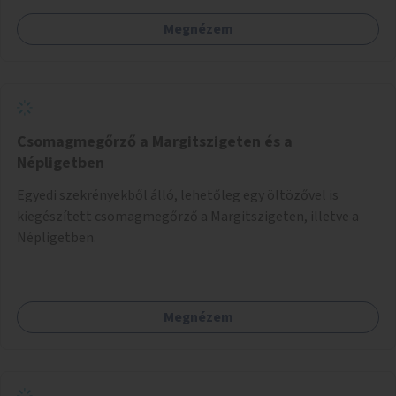
Megnézem
Csomagmegőrző a Margitszigeten és a
Népligetben
Egyedi szekrényekből álló, lehetőleg egy öltözővel is
kiegészített csomagmegőrző a Margitszigeten, illetve a
Népligetben.
Megnézem