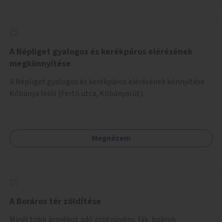
A Népliget gyalogos és kerékpáros elérésének
megkönnyítése
A Népliget gyalogos és kerékpáros elérésének könnyítése
Kőbánya felől (Fertő utca, Kőbányai út).
Megnézem
A Boráros tér zöldítése
Minél több árnyékot adó zöld növény, fák, bokrok