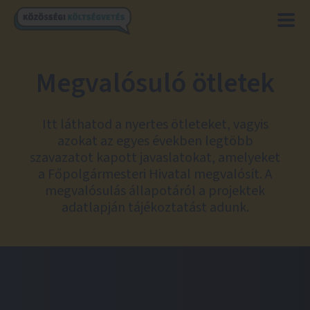
Megvalósuló ötletek
Itt láthatod a nyertes ötleteket, vagyis
azokat az egyes években legtöbb
szavazatot kapott javaslatokat, amelyeket
a Főpolgármesteri Hivatal megvalósít. A
megvalósulás állapotáról a projektek
adatlapján tájékoztatást adunk.