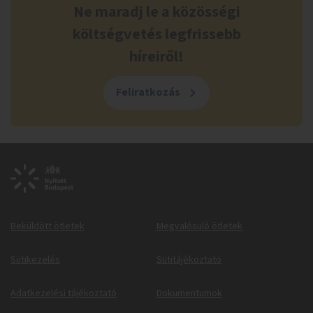
Ne maradj le a közösségi
költségvetés legfrissebb
híreiről!
Feliratkozás
Beküldött ötletek
Megvalósuló ötletek
Sütikezelés
Sütitájékoztató
Adatkezelési tájékoztató
Dokumentumok