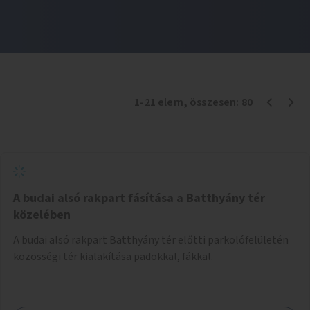
1
-
21
elem
, összesen:
80
A budai alsó rakpart fásítása a Batthyány tér
közelében
A budai alsó rakpart Batthyány tér előtti parkolófelületén
közösségi tér kialakítása padokkal, fákkal.