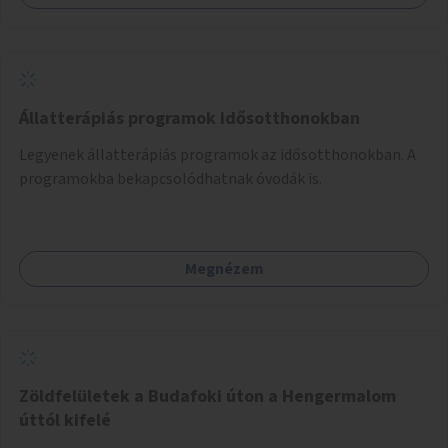
Állatterápiás programok idősotthonokban
Legyenek állatterápiás programok az idősotthonokban. A
programokba bekapcsolódhatnak óvodák is.
Megnézem
Zöldfelületek a Budafoki úton a Hengermalom
úttól kifelé