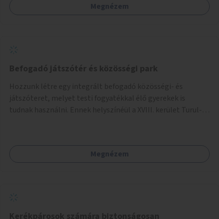
Megnézem
Befogadó játszótér és közösségi park
Hozzunk létre egy integrált befogadó közösségi- és
játszóteret, melyet testi fogyatékkal élő gyerekek is
tudnak használni. Ennek helyszínéül a XVIII. kerület Turul-
park területe lenne megfelelő, mely mind elérhetőségét,
mind infrastrukturális adottságait tekintve alkalmas egy új
játszótér kialakítására.
Megnézem
Kerékpárosok számára biztonságosan