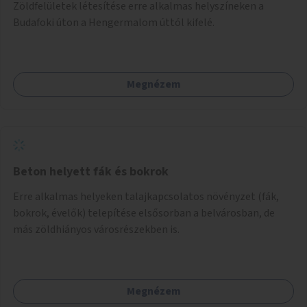
Zöldfelületek létesítése erre alkalmas helyszíneken a
Budafoki úton a Hengermalom úttól kifelé.
Megnézem
Beton helyett fák és bokrok
Erre alkalmas helyeken talajkapcsolatos növényzet (fák,
bokrok, évelők) telepítése elsősorban a belvárosban, de
más zöldhiányos városrészekben is.
Megnézem