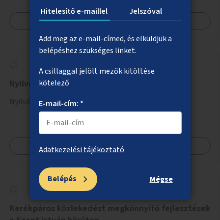
Hitelesítő e-maillel
Jelszóval
Megnézem
Add meg az e-mail-címed, és elküldjük a
belépéshez szükséges linket.
A csillaggal jelölt mezők kitöltése
Nyilvános WC a Margitszigetre
kötelező
Nyilvános WC telepítése a Margitszigetre.
E-mail-cím: *
Megnézem
Adatkezelési tájékoztató
Belépés
Mégse
Kerékpáros közlekedést megkönnyítő fejlesztések