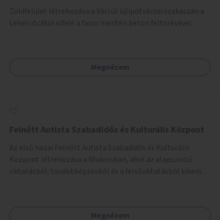
Zöldfelület létrehozása a Váci út újlipótvárosi szakaszán a
Lehel utcától kifelé a fasor mentén beton feltörésével.
Megnézem
Felnőtt Autista Szabadidős és Kulturális Központ
Az első hazai Felnőtt Autista Szabadidős és Kulturális
Központ létrehozása a fővárosban, ahol az alapszintű
oktatásból, továbbképzésből és a felsőoktatásból kikerülő
autista fiatalok élethosszig tartó támogatásra és
közösségekre találhatnak.
Megnézem