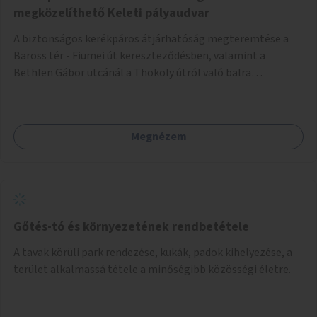
megközelíthető Keleti pályaudvar
A biztonságos kerékpáros átjárhatóság megteremtése a
Baross tér - Fiumei út kereszteződésben, valamint a
Bethlen Gábor utcánál a Thököly útról való balra
kanyarodás biztosítása a Festetics György utca irányába.
Megnézem
Gőtés-tó és környezetének rendbetétele
A tavak körüli park rendezése, kukák, padok kihelyezése, a
terület alkalmassá tétele a minőségibb közösségi életre.