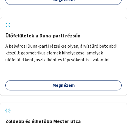
Ülőfelületek a Duna-parti rézsűn
A belvárosi Duna-parti rézsűkre olyan, árvíztűrő betonból
készült geometrikus elemek kihelyezése, amelyek
ülőfelületként, asztalként és lépcsőként is – valamint
néhány esetben extra funkcióval (kutyaitató, grill) –
használhatók. Civilek bevonása a fenntartásba.
Megnézem
Zöldebb és élhetőbb Mester utca