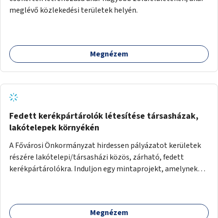
meglévő közlekedési területek helyén.
Megnézem
Fedett kerékpártárolók létesítése társasházak,
lakótelepek környékén
A Fővárosi Önkormányzat hirdessen pályázatot kerületek
részére lakótelepi/társasházi közös, zárható, fedett
kerékpártárolókra. Induljon egy mintaprojekt, amelynek
alapján fel lehet mérni, milyen feladatokkal jár a kerület
számára az üzemeltetés.
Megnézem