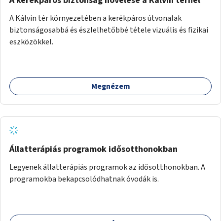
A kerékpáros biztonság növelése a Kálvin térnél
A Kálvin tér környezetében a kerékpáros útvonalak
biztonságosabbá és észlelhetőbbé tétele vizuális és fizikai
eszközökkel.
Megnézem
Állatterápiás programok idősotthonokban
Legyenek állatterápiás programok az idősotthonokban. A
programokba bekapcsolódhatnak óvodák is.