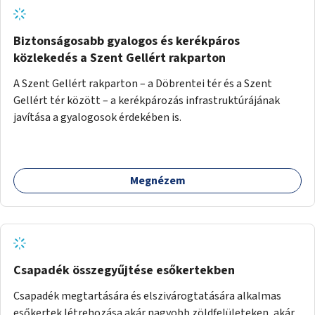
Biztonságosabb gyalogos és kerékpáros
közlekedés a Szent Gellért rakparton
A Szent Gellért rakparton – a Döbrentei tér és a Szent
Gellért tér között – a kerékpározás infrastruktúrájának
javítása a gyalogosok érdekében is.
Megnézem
Csapadék összegyűjtése esőkertekben
Csapadék megtartására és elszivárogtatására alkalmas
esőkertek létrehozása akár nagyobb zöldfelületeken, akár