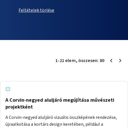
Feltételek törlése
1
-
21
elem
, összesen:
80
A Corvin-negyed aluljáró megújítása művészeti
projektként
A Corvin-negyed aluljáró vizuális összképének rendezése,
újraalkotása a kortárs design keretében, például a