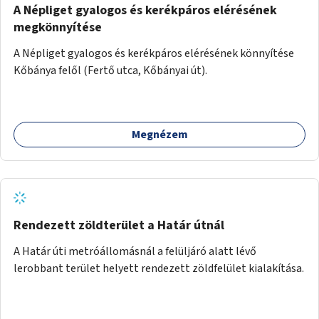
A Népliget gyalogos és kerékpáros elérésének
megkönnyítése
A Népliget gyalogos és kerékpáros elérésének könnyítése
Kőbánya felől (Fertő utca, Kőbányai út).
Megnézem
Rendezett zöldterület a Határ útnál
A Határ úti metróállomásnál a felüljáró alatt lévő
lerobbant terület helyett rendezett zöldfelület kialakítása.