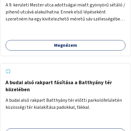
A 9. kerületi Mester utca adottságai miatt gyönyörű sétáló /
pihenő utcává alakulhatna. Ennek első lépéseként
szeretném ha egy kivitelezhető méretű sáv szélességében
a beton helyén ládás, vagy a földbe ültetett növényzet
lenne, praktikusan a járda és az autós sáv találkozásánál, a
platán fák között. A lakók, boltok és vendéglátó helyek
Megnézem
együttműködését kérnénk abban, hogy ez a zöld sáv ne
pusztuljon ki, és megtartsa azt a jó hangulatot, amiből már
könnyebb lesz elképzelni a következő lépést egészen
addig, amíg komolyabb forgalomcsillapítások és zöldítések
nem létesülnek a Mester utcában.
A budai alsó rakpart fásítása a Batthyány tér
közelében
A budai alsó rakpart Batthyány tér előtti parkolófelületén
közösségi tér kialakítása padokkal, fákkal.