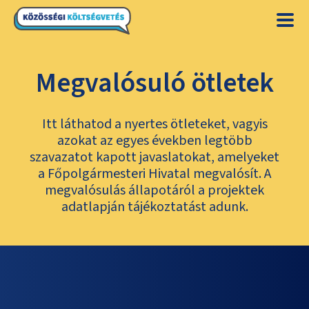
Megvalósuló ötletek
Itt láthatod a nyertes ötleteket, vagyis
azokat az egyes években legtöbb
szavazatot kapott javaslatokat, amelyeket
a Főpolgármesteri Hivatal megvalósít. A
megvalósulás állapotáról a projektek
adatlapján tájékoztatást adunk.