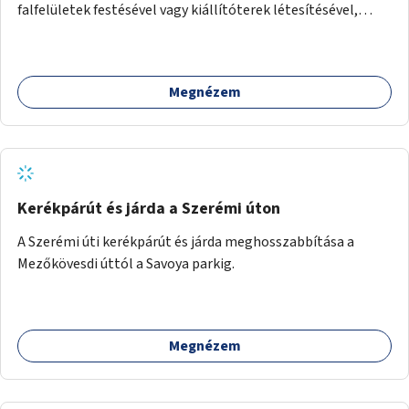
falfelületek festésével vagy kiállítóterek létesítésével,
amelyekben kortárs designerek, művészek, tervezők
alkotásai, termékei jelenhetnének meg alkalmat adva a
bemutatkozásra, szélesebb körben való ismertségre.
Megnézem
Kerékpárút és járda a Szerémi úton
A Szerémi úti kerékpárút és járda meghosszabbítása a
Mezőkövesdi úttól a Savoya parkig.
Megnézem