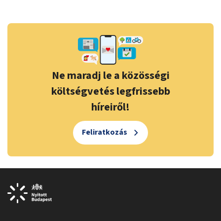
Ne maradj le a közösségi
költségvetés legfrissebb
híreiről!
Feliratkozás