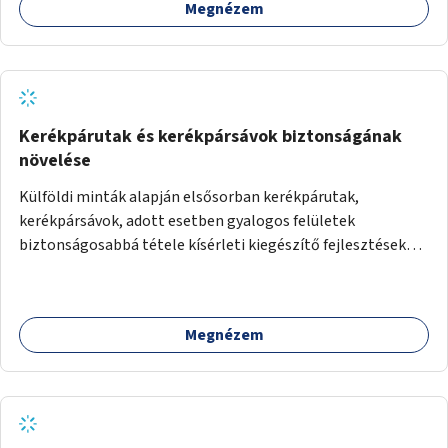
Megnézem
Kerékpárutak és kerékpársávok biztonságának
növelése
Külföldi minták alapján elsősorban kerékpárutak,
kerékpársávok, adott esetben gyalogos felületek
biztonságosabbá tétele kísérleti kiegészítő fejlesztésekkel
(terelők, műanyag elválasztó elemek, több és jobban
látható felfestés stb.)
Megnézem