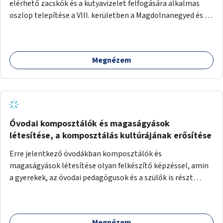
elérhető zacskók és a kutyavizelet felfogására alkalmas
oszlop telepítése a VIII. kerületben a Magdolnanegyed és a
Palotanegyed néhány pontján, pilot jelleggel.
Megnézem
Óvodai komposztálók és magaságyások
létesítése, a komposztálás kultúrájának erősítése
Erre jelentkező óvodákban komposztálók és
magaságyások létesítése olyan felkészítő képzéssel, amin
a gyerekek, az óvodai pedagógusok és a szülők is részt
vehetnek.
Megnézem