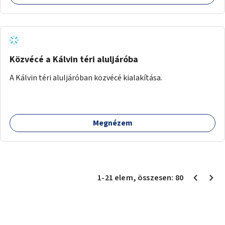
Közvécé a Kálvin téri aluljáróba
A Kálvin téri aluljáróban közvécé kialakítása.
Megnézem
1
-
21
elem
, összesen:
80