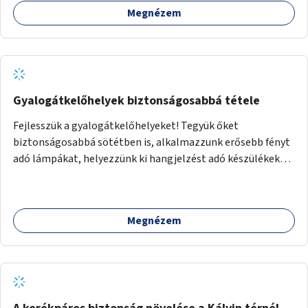
Megnézem
Gyalogátkelőhelyek biztonságosabbá tétele
Fejlesszük a gyalogátkelőhelyeket! Tegyük őket
biztonságosabbá sötétben is, alkalmazzunk erősebb fényt
adó lámpákat, helyezzünk ki hangjelzést adó készülékeket
és taktilis jelzéseket a vakok és gyengénlátók számára.
Megnézem