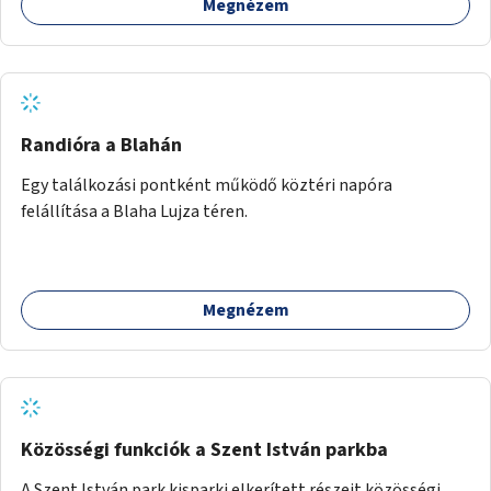
Megnézem
Randióra a Blahán
Egy találkozási pontként működő köztéri napóra
felállítása a Blaha Lujza téren.
Megnézem
Közösségi funkciók a Szent István parkba
A Szent István park kisparki elkerített részeit közösségi