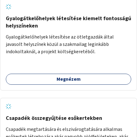
Gyalogátkelőhelyek létesítése kiemelt fontosságú
helyszíneken
Gyalogátkelőhelyek létesítése az ötletgazdák által
javasolt helyszínek közül a szakmailag leginkább
indokoltaknál, a projekt költségkeretéből.
Megnézem
Csapadék összegyűjtése esőkertekben
Csapadék megtartására és elszivárogtatására alkalmas
esőkertek létrehozása akár nagyobb zöldfelületeken, akár