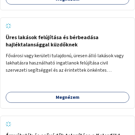
Üres lakások felújítása és bérbeadása
hajléktalansággal küzdőknek
Fővárosi vagy kerületi tulajdonú, üresen álló lakások vagy
lakhatásra használható ingatlanok felújítása civil
szervezeti segítséggel és az érintettek önkéntes
munkájával, majd a kialakított lakások, lakóegységek
bérbeadása rászorulók számára.
Megnézem