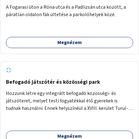
A Fogarasi úton a Róna utca és a Padlizsán utca között, a
páratlan oldalon fák ültetése a parkolóhelyek közé.
Megnézem
Befogadó játszótér és közösségi park
Hozzunk létre egy integrált befogadó közösségi- és
játszóteret, melyet testi fogyatékkal élő gyerekek is
tudnak használni. Ennek helyszínéül a XVIII. kerület Turul-
park területe lenne megfelelő, mely mind elérhetőségét,
mind infrastrukturális adottságait tekintve alkalmas egy új
játszótér kialakítására.
Megnézem