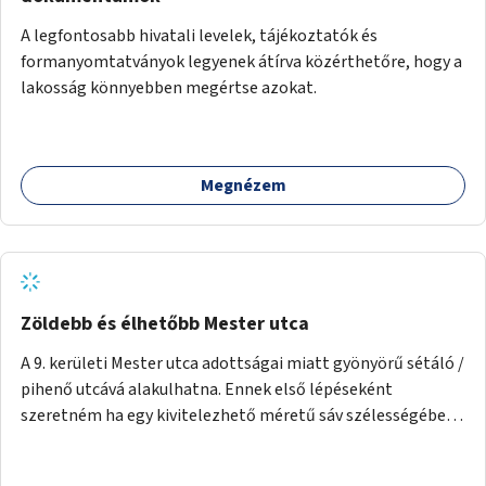
A legfontosabb hivatali levelek, tájékoztatók és
formanyomtatványok legyenek átírva közérthetőre, hogy a
lakosság könnyebben megértse azokat.
Megnézem
Zöldebb és élhetőbb Mester utca
A 9. kerületi Mester utca adottságai miatt gyönyörű sétáló /
pihenő utcává alakulhatna. Ennek első lépéseként
szeretném ha egy kivitelezhető méretű sáv szélességében
a beton helyén ládás, vagy a földbe ültetett növényzet
lenne, praktikusan a járda és az autós sáv találkozásánál, a