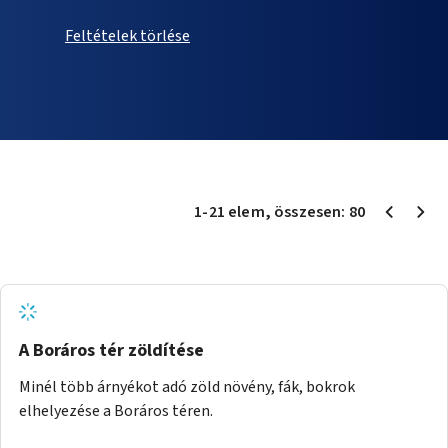
Feltételek törlése
1
-
21
elem
, összesen:
80
A Boráros tér zöldítése
Minél több árnyékot adó zöld növény, fák, bokrok
elhelyezése a Boráros téren.