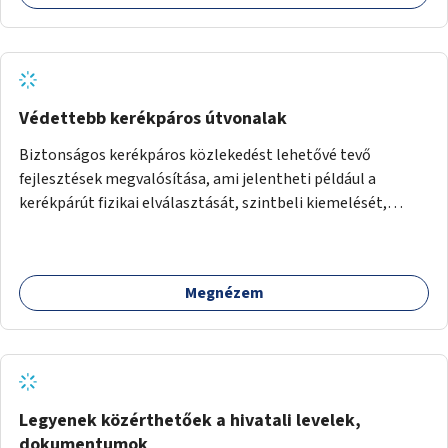
Védettebb kerékpáros útvonalak
Biztonságos kerékpáros közlekedést lehetővé tevő
fejlesztések megvalósítása, ami jelentheti például a
kerékpárút fizikai elválasztását, szintbeli kiemelését,
optikai jelölését, az indirekt balra kanyarodási lehetőség
jelölését – különösen a veszélyesebb kereszteződésekben,
vagy akár egyes egyirányú utcák megnyitását
Megnézem
szembeforgalmú kerékpározásra.
Legyenek közérthetőek a hivatali levelek,
dokumentumok