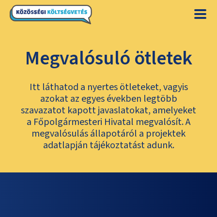
Megvalósuló ötletek
Itt láthatod a nyertes ötleteket, vagyis
azokat az egyes években legtöbb
szavazatot kapott javaslatokat, amelyeket
a Főpolgármesteri Hivatal megvalósít. A
megvalósulás állapotáról a projektek
adatlapján tájékoztatást adunk.