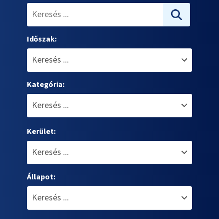
Időszak:
Kategória:
Kerület:
Állapot: