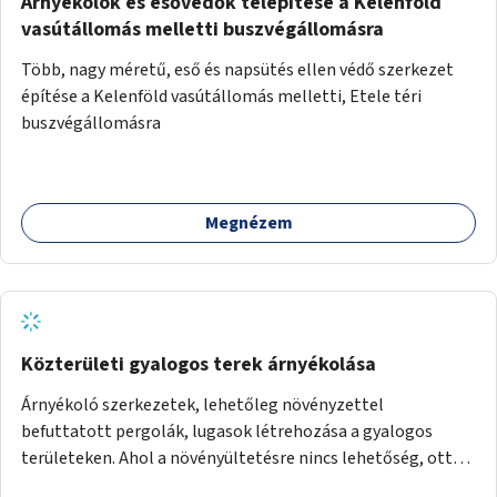
Árnyékolók és esővédők telepítése a Kelenföld
vasútállomás melletti buszvégállomásra
Több, nagy méretű, eső és napsütés ellen védő szerkezet
építése a Kelenföld vasútállomás melletti, Etele téri
buszvégállomásra
Megnézem
Közterületi gyalogos terek árnyékolása
Árnyékoló szerkezetek, lehetőleg növényzettel
befuttatott pergolák, lugasok létrehozása a gyalogos
területeken. Ahol a növényültetésre nincs lehetőség, ott
akár dézsából felfutó futónövényzet alkalmazása, legvégső