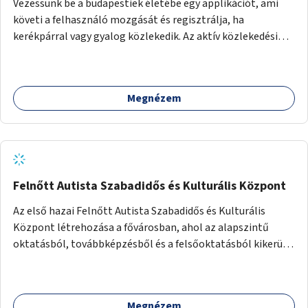
Vezessünk be a budapestiek életébe egy applikációt, ami
követi a felhasználó mozgását és regisztrálja, ha
kerékpárral vagy gyalog közlekedik. Az aktív közlekedési
formákat virtuálisan jutalmazza, amit az együttműködő
üzleti partnereknél kedvezményekre, ajándékokra válthat a
felhasználó.
Megnézem
Felnőtt Autista Szabadidős és Kulturális Központ
Az első hazai Felnőtt Autista Szabadidős és Kulturális
Központ létrehozása a fővárosban, ahol az alapszintű
oktatásból, továbbképzésből és a felsőoktatásból kikerülő
autista fiatalok élethosszig tartó támogatásra és
közösségekre találhatnak.
Megnézem