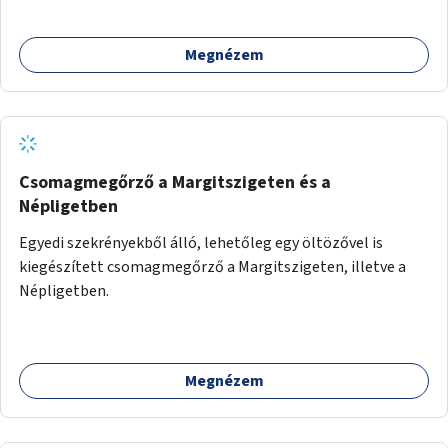
megoldásként napvitorlák felszerelése.
Megnézem
Csomagmegőrző a Margitszigeten és a
Népligetben
Egyedi szekrényekből álló, lehetőleg egy öltözővel is
kiegészített csomagmegőrző a Margitszigeten, illetve a
Népligetben.
Megnézem