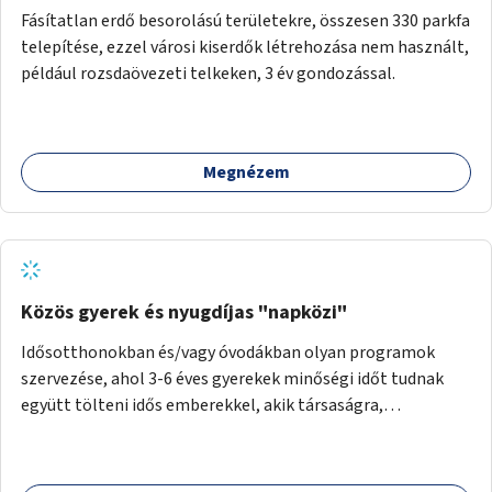
Fásítatlan erdő besorolású területekre, összesen 330 parkfa
telepítése, ezzel városi kiserdők létrehozása nem használt,
például rozsdaövezeti telkeken, 3 év gondozással.
Megnézem
Közös gyerek és nyugdíjas "napközi"
Idősotthonokban és/vagy óvodákban olyan programok
szervezése, ahol 3-6 éves gyerekek minőségi időt tudnak
együtt tölteni idős emberekkel, akik társaságra,
beszélgetésre vágynak.