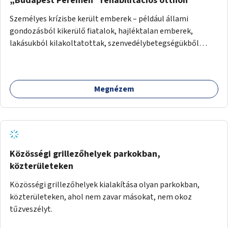
„Budapest Peremén” rehabilitációs otthon
Személyes krízisbe került emberek – például állami
gondozásból kikerülő fiatalok, hajléktalan emberek,
lakásukból kilakoltatottak, szenvedélybetegségükből
kijönni szándékozók – számára rehabilitációs otthon
megteremtése Budapest valamely peremkerületén,
civil/szakmai szervezeti háttérrel. A program a közvetlen
Megnézem
segítségen, biztonságnyújtáson kívül gazdálkodásba is
bevonja az ott lévő személyeket, és egyben a
környezettudatos és fenntartható élettel kapcsolatos
szemléletformálást is céljának tekinti.
Közösségi grillezőhelyek parkokban,
közterületeken
Közösségi grillezőhelyek kialakítása olyan parkokban,
közterületeken, ahol nem zavar másokat, nem okoz
tűzveszélyt.