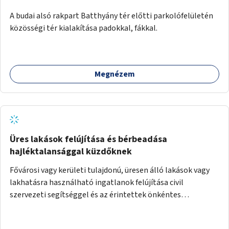
A budai alsó rakpart Batthyány tér előtti parkolófelületén
közösségi tér kialakítása padokkal, fákkal.
Megnézem
Üres lakások felújítása és bérbeadása
hajléktalansággal küzdőknek
Fővárosi vagy kerületi tulajdonú, üresen álló lakások vagy
lakhatásra használható ingatlanok felújítása civil
szervezeti segítséggel és az érintettek önkéntes
munkájával, majd a kialakított lakások, lakóegységek
bérbeadása rászorulók számára.