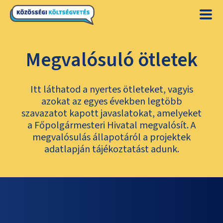
Megvalósuló ötletek
Itt láthatod a nyertes ötleteket, vagyis
azokat az egyes években legtöbb
szavazatot kapott javaslatokat, amelyeket
a Főpolgármesteri Hivatal megvalósít. A
megvalósulás állapotáról a projektek
adatlapján tájékoztatást adunk.