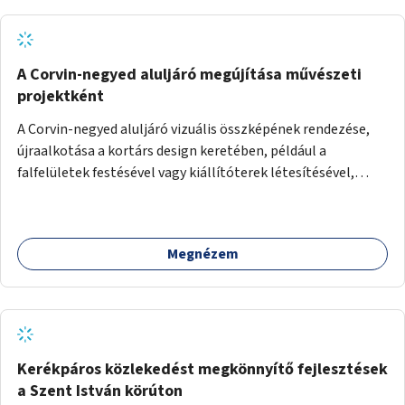
A Corvin-negyed aluljáró megújítása művészeti
projektként
A Corvin-negyed aluljáró vizuális összképének rendezése,
újraalkotása a kortárs design keretében, például a
falfelületek festésével vagy kiállítóterek létesítésével,
amelyekben kortárs designerek, művészek, tervezők
alkotásai, termékei jelenhetnének meg alkalmat adva a
bemutatkozásra, szélesebb körben való ismertségre.
Megnézem
Kerékpáros közlekedést megkönnyítő fejlesztések
a Szent István körúton