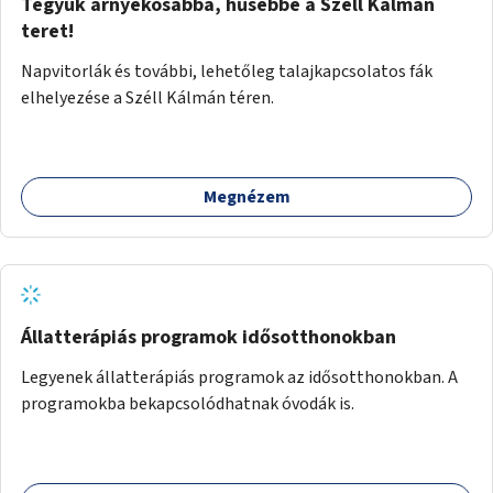
Tegyük árnyékosabbá, hűsebbé a Széll Kálmán
teret!
Napvitorlák és további, lehetőleg talajkapcsolatos fák
elhelyezése a Széll Kálmán téren.
Megnézem
Állatterápiás programok idősotthonokban
Legyenek állatterápiás programok az idősotthonokban. A
programokba bekapcsolódhatnak óvodák is.