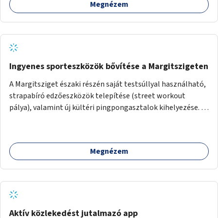
Megnézem
Ingyenes sporteszközök bővítése a Margitszigeten
A Margitsziget északi részén saját testsúllyal használható,
strapabíró edzőeszközök telepítése (street workout
pálya), valamint új kültéri pingpongasztalok kihelyezése. A
meglévő fitneszterület jelenleg alig felszerelt, így
kihasználatlan. A pingpongasztalok telepítésével egy
népszerű, ingyenes sportolási lehetőség válna elérhetővé a
Megnézem
sziget északi felén, ahol jelenleg egyetlen asztal sem
található.
Aktív közlekedést jutalmazó app