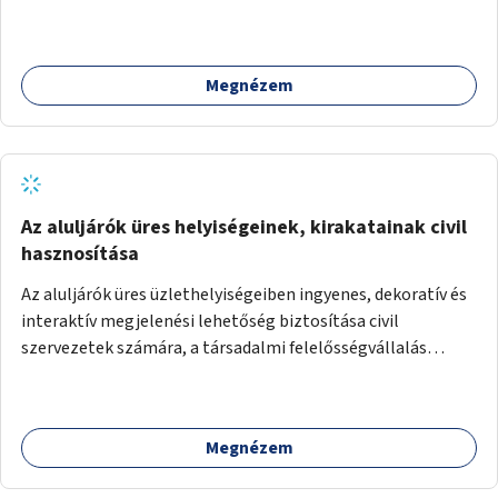
terjedő betegségek szűrése és a szenvedélybetegek
támogatása.
Megnézem
Az aluljárók üres helyiségeinek, kirakatainak civil
hasznosítása
Az aluljárók üres üzlethelyiségeiben ingyenes, dekoratív és
interaktív megjelenési lehetőség biztosítása civil
szervezetek számára, a társadalmi felelősségvállalás
jegyében. A cél, hogy közérdekű, segítő tevékenységeket
mutassanak be látványos, gondolatébresztő formában,
például rajzokkal, kérdésekkel, üzenetküldési lehetőséggel
Megnézem
vagy akciónapokkal – bérleti és közüzemi díjak nélkül, a
jelenlegi elhanyagolt állapot helyett.