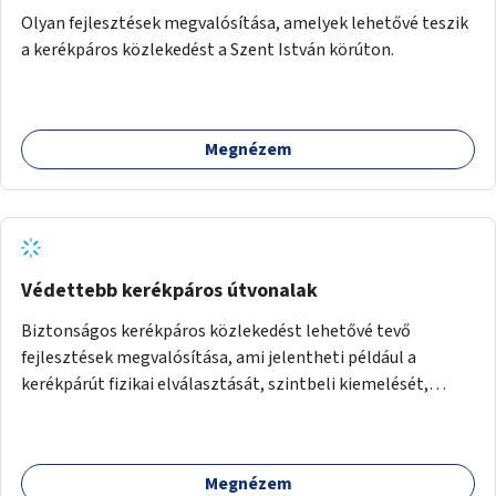
Olyan fejlesztések megvalósítása, amelyek lehetővé teszik
a kerékpáros közlekedést a Szent István körúton.
Megnézem
Védettebb kerékpáros útvonalak
Biztonságos kerékpáros közlekedést lehetővé tevő
fejlesztések megvalósítása, ami jelentheti például a
kerékpárút fizikai elválasztását, szintbeli kiemelését,
optikai jelölését, az indirekt balra kanyarodási lehetőség
jelölését – különösen a veszélyesebb kereszteződésekben,
vagy akár egyes egyirányú utcák megnyitását
Megnézem
szembeforgalmú kerékpározásra.