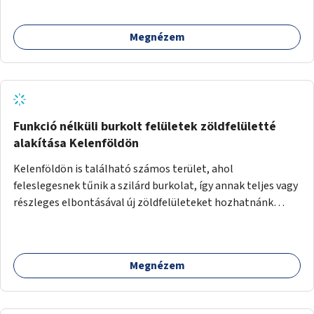
Megnézem
Funkció nélküli burkolt felületek zöldfelületté
alakítása Kelenföldön
Kelenföldön is található számos terület, ahol
feleslegesnek tűnik a szilárd burkolat, így annak teljes vagy
részleges elbontásával új zöldfelületeket hozhatnánk
létre. Ilyenek például az Etele út 19. és Mérnök utca 32.
közötti, vagy a Fraknó utca 22/b és a Bártfai utca közötti
aszfaltos területek.
Megnézem