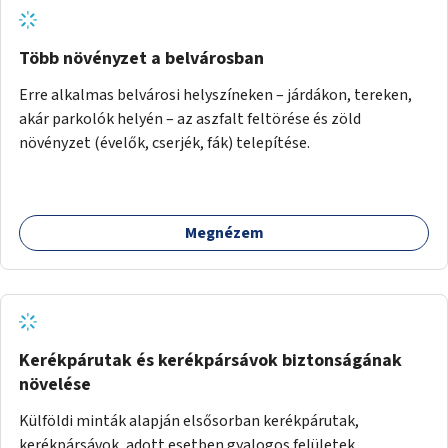
Több növényzet a belvárosban
Erre alkalmas belvárosi helyszíneken – járdákon, tereken,
akár parkolók helyén – az aszfalt feltörése és zöld
növényzet (évelők, cserjék, fák) telepítése.
Megnézem
Kerékpárutak és kerékpársávok biztonságának
növelése
Külföldi minták alapján elsősorban kerékpárutak,
kerékpársávok, adott esetben gyalogos felületek