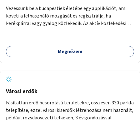
Vezessünk be a budapestiek életébe egy applikációt, ami
követi a felhasználó mozgását és regisztrálja, ha
kerékpárral vagy gyalog közlekedik. Az aktív közlekedési
formákat virtuálisan jutalmazza, amit az együttműködő
üzleti partnereknél kedvezményekre, ajándékokra válthat a
felhasználó.
Megnézem
Városi erdők
Fásítatlan erdő besorolású területekre, összesen 330 parkfa
telepítése, ezzel városi kiserdők létrehozása nem használt,
például rozsdaövezeti telkeken, 3 év gondozással.