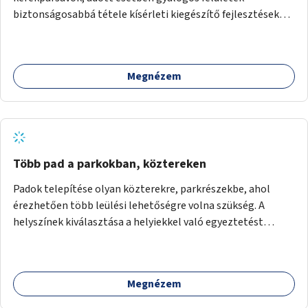
biztonságosabbá tétele kísérleti kiegészítő fejlesztésekkel
(terelők, műanyag elválasztó elemek, több és jobban
látható felfestés stb.)
Megnézem
Több pad a parkokban, köztereken
Padok telepítése olyan közterekre, parkrészekbe, ahol
érezhetően több leülési lehetőségre volna szükség. A
helyszínek kiválasztása a helyiekkel való egyeztetést
követően történhet.
Megnézem