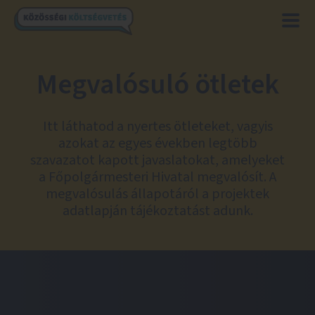
Megvalósuló ötletek
Itt láthatod a nyertes ötleteket, vagyis
azokat az egyes években legtöbb
szavazatot kapott javaslatokat, amelyeket
a Főpolgármesteri Hivatal megvalósít. A
megvalósulás állapotáról a projektek
adatlapján tájékoztatást adunk.