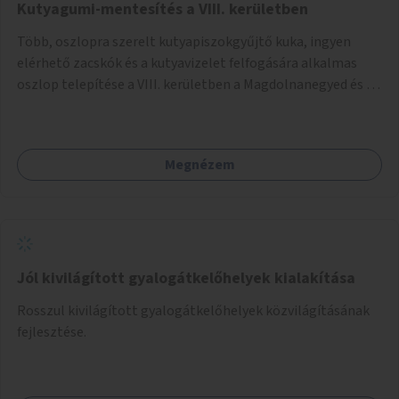
Kutyagumi-mentesítés a VIII. kerületben
Több, oszlopra szerelt kutyapiszokgyűjtő kuka, ingyen
elérhető zacskók és a kutyavizelet felfogására alkalmas
oszlop telepítése a VIII. kerületben a Magdolnanegyed és a
Palotanegyed néhány pontján, pilot jelleggel.
Megnézem
Jól kivilágított gyalogátkelőhelyek kialakítása
Rosszul kivilágított gyalogátkelőhelyek közvilágításának
fejlesztése.