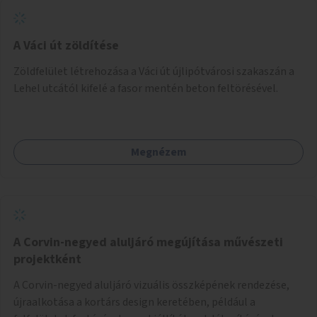
A Váci út zöldítése
Zöldfelület létrehozása a Váci út újlipótvárosi szakaszán a
Lehel utcától kifelé a fasor mentén beton feltörésével.
Megnézem
A Corvin-negyed aluljáró megújítása művészeti
projektként
A Corvin-negyed aluljáró vizuális összképének rendezése,
újraalkotása a kortárs design keretében, például a