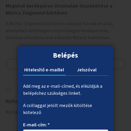
Meglévő kerékpáros útvonalak összekötése a
Móricz Zsigmond körtéren
A Móricz Zsigmond körtérre 5 irányból futnak be utak,
amelyeken lehetséges a biztonságos kerékpározás,
azonban a körtérre érve a Bartók Béla út kivételével
mindegyik kerékpáros útvonal megszakad. Alakítsuk ki a
kerékpáros útvonalak összekötését!
Belépés
Megnézem
Hitelesítő e-maillel
Jelszóval
Add meg az e-mail-címed, és elküldjük a
belépéshez szükséges linket.
Nyilvános WC a Margitszigetre
A csillaggal jelölt mezők kitöltése
Nyilvános WC telepítése a Margitszigetre.
kötelező
E-mail-cím: *