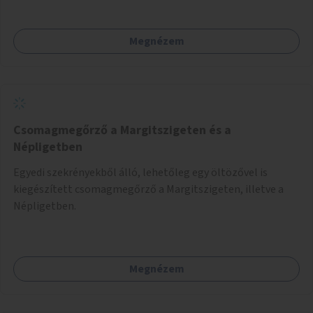
Megnézem
Csomagmegőrző a Margitszigeten és a
Népligetben
Egyedi szekrényekből álló, lehetőleg egy öltözővel is
kiegészített csomagmegőrző a Margitszigeten, illetve a
Népligetben.
Megnézem