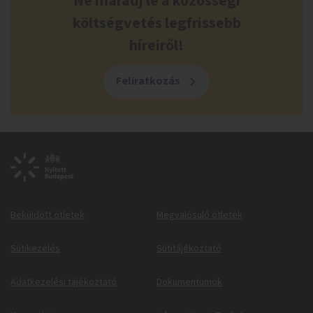
Ne maradj le a közösségi
költségvetés legfrissebb
híreiről!
Feliratkozás
Beküldött ötletek
Megvalósuló ötletek
Sütikezelés
Sütitájékoztató
Adatkezelési tájékoztató
Dokumentumok