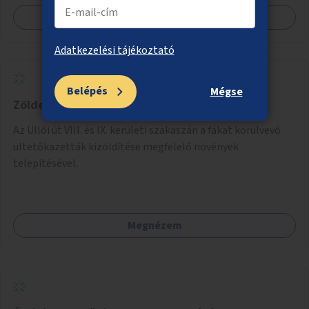
Megnézem
Adatkezelési tájékoztató
Belépés
Mégse
Zöldebb Üllői út
Az Üllői út VIII. és IX. kerületi szakaszán a fákat körülvevő
ültetőkazetták kizöldítése megfelelő növények
telepítésével.
Megnézem