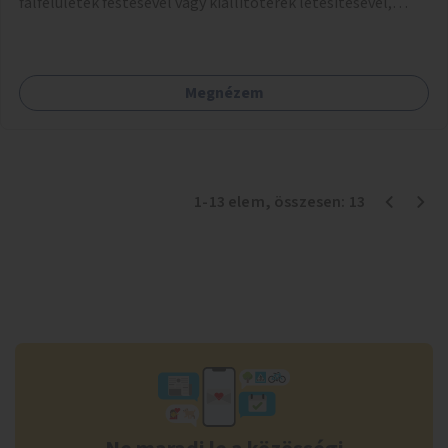
falfelületek festésével vagy kiállítóterek létesítésével,
amelyekben kortárs designerek, művészek, tervezők
alkotásai, termékei jelenhetnének meg alkalmat adva a
bemutatkozásra, szélesebb körben való ismertségre.
Megnézem
1
-
13
elem
, összesen:
13