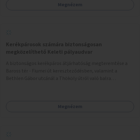
Megnézem
Kerékpárosok számára biztonságosan
megközelíthető Keleti pályaudvar
A biztonságos kerékpáros átjárhatóság megteremtése a
Baross tér - Fiumei út kereszteződésben, valamint a
Bethlen Gábor utcánál a Thököly útról való balra
kanyarodás biztosítása a Festetics György utca irányába.
Megnézem