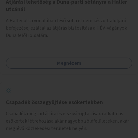
Átjárási lehetőség a Duna-parti sétányra a Haller
utcánál
A Haller utca vonalában lévő soha el nem készült aluljáró
befejezése, ezáltal az átjárás biztosítása a HÉV-vágányok
Duna felőli oldalára.
Megnézem
Csapadék összegyűjtése esőkertekben
Csapadék megtartására és elszivárogtatására alkalmas
esőkertek létrehozása akár nagyobb zöldfelületeken, akár
meglévő közlekedési területek helyén.