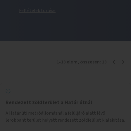
Feltételek törlése
1
-
13
elem
, összesen:
13
Rendezett zöldterület a Határ útnál
A Határ úti metróállomásnál a felüljáró alatt lévő
lerobbant terület helyett rendezett zöldfelület kialakítása.