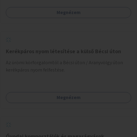
Megnézem
Kerékpáros nyom létesítése a külső Bécsi úton
Az ürömi körforgalomtól a Bécsi úton / Aranyvölgy úton
kerékpáros nyom felfestése.
Megnézem
Óvodai komposztálók és magaságyások