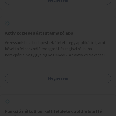
Megnézem
Aktív közlekedést jutalmazó app
Vezessünk be a budapestiek életébe egy applikációt, ami
követi a felhasználó mozgását és regisztrálja, ha
kerékpárral vagy gyalog közlekedik. Az aktív közlekedési
formákat virtuálisan jutalmazza, amit az együttműködő
üzleti partnereknél kedvezményekre, ajándékokra válthat a
felhasználó.
Megnézem
Funkció nélküli burkolt felületek zöldfelületté