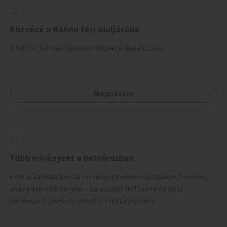
Közvécé a Kálvin téri aluljáróba
A Kálvin téri aluljáróban közvécé kialakítása.
Megnézem
Több növényzet a belvárosban
Erre alkalmas belvárosi helyszíneken – járdákon, tereken,
akár parkolók helyén – az aszfalt feltörése és zöld
növényzet (évelők, cserjék, fák) telepítése.