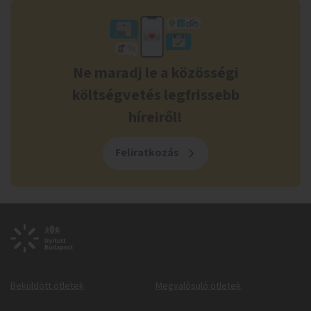
Ne maradj le a közösségi
költségvetés legfrissebb
híreiről!
Feliratkozás
Beküldött ötletek
Megvalósuló ötletek