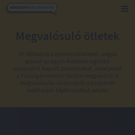
Megvalósuló ötletek
Itt láthatod a nyertes ötleteket, vagyis
azokat az egyes években legtöbb
szavazatot kapott javaslatokat, amelyeket
a Főpolgármesteri Hivatal megvalósít. A
megvalósulás állapotáról a projektek
adatlapján tájékoztatást adunk.