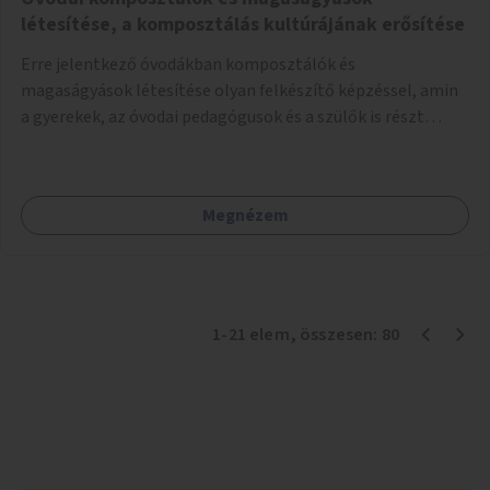
létesítése, a komposztálás kultúrájának erősítése
Erre jelentkező óvodákban komposztálók és
magaságyások létesítése olyan felkészítő képzéssel, amin
a gyerekek, az óvodai pedagógusok és a szülők is részt
vehetnek.
Megnézem
1
-
21
elem
, összesen:
80