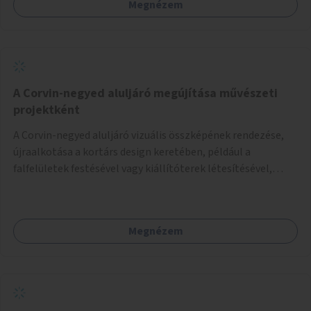
Megnézem
A Corvin-negyed aluljáró megújítása művészeti
projektként
A Corvin-negyed aluljáró vizuális összképének rendezése,
újraalkotása a kortárs design keretében, például a
falfelületek festésével vagy kiállítóterek létesítésével,
amelyekben kortárs designerek, művészek, tervezők
alkotásai, termékei jelenhetnének meg alkalmat adva a
bemutatkozásra, szélesebb körben való ismertségre.
Megnézem