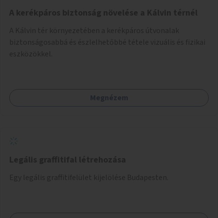
A kerékpáros biztonság növelése a Kálvin térnél
A Kálvin tér környezetében a kerékpáros útvonalak
biztonságosabbá és észlelhetőbbé tétele vizuális és fizikai
eszközökkel.
Megnézem
Legális graffitifal létrehozása
Egy legális graffitifelület kijelölése Budapesten.