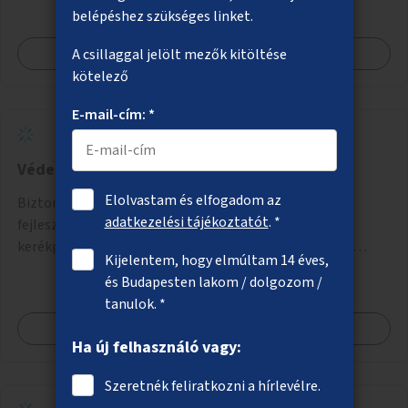
bérbeadása rászorulók számára.
belépéshez szükséges linket.
Megnézem
A csillaggal jelölt mezők kitöltése
kötelező
E-mail-cím: *
Védettebb kerékpáros útvonalak
Elolvastam és elfogadom az
Biztonságos kerékpáros közlekedést lehetővé tevő
adatkezelési tájékoztatót
. *
fejlesztések megvalósítása, ami jelentheti például a
kerékpárút fizikai elválasztását, szintbeli kiemelését,
Kijelentem, hogy elmúltam 14 éves,
optikai jelölését, az indirekt balra kanyarodási lehetőség
és Budapesten lakom / dolgozom /
jelölését – különösen a veszélyesebb kereszteződésekben,
tanulok. *
vagy akár egyes egyirányú utcák megnyitását
Megnézem
szembeforgalmú kerékpározásra.
Ha új felhasználó vagy:
Szeretnék feliratkozni a hírlevélre.