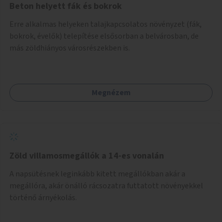
Beton helyett fák és bokrok
Erre alkalmas helyeken talajkapcsolatos növényzet (fák,
bokrok, évelők) telepítése elsősorban a belvárosban, de
más zöldhiányos városrészekben is.
Megnézem
Zöld villamosmegállók a 14-es vonalán
A napsütésnek leginkább kitett megállókban akár a
megállóra, akár önálló rácsozatra futtatott növényekkel
történő árnyékolás.