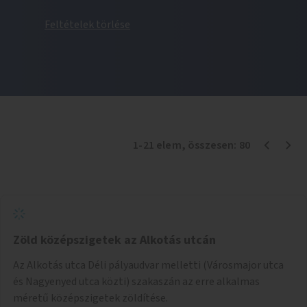
Feltételek törlése
1
-
21
elem
, összesen:
80
Zöld középszigetek az Alkotás utcán
Az Alkotás utca Déli pályaudvar melletti (Városmajor utca
és Nagyenyed utca közti) szakaszán az erre alkalmas
méretű középszigetek zöldítése.