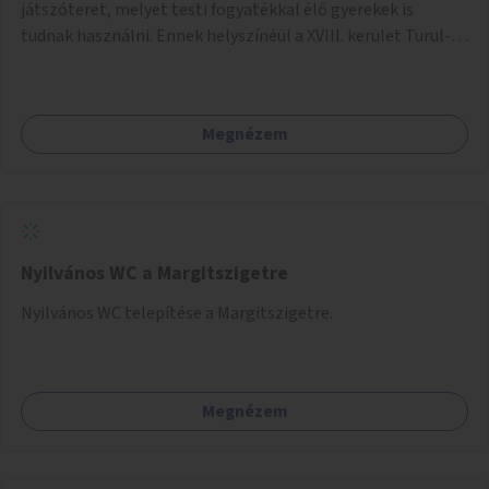
játszóteret, melyet testi fogyatékkal élő gyerekek is
tudnak használni. Ennek helyszínéül a XVIII. kerület Turul-
park területe lenne megfelelő, mely mind elérhetőségét,
mind infrastrukturális adottságait tekintve alkalmas egy új
játszótér kialakítására.
Megnézem
Nyilvános WC a Margitszigetre
Nyilvános WC telepítése a Margitszigetre.
Megnézem