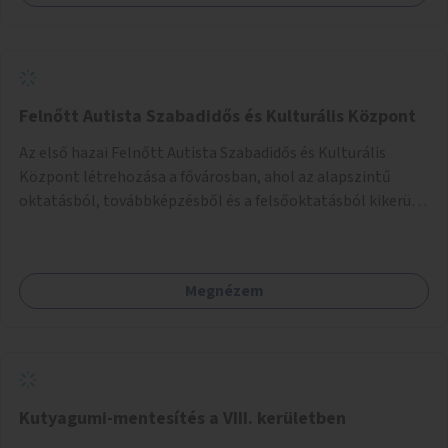
Felnőtt Autista Szabadidős és Kulturális Központ
Az első hazai Felnőtt Autista Szabadidős és Kulturális
Központ létrehozása a fővárosban, ahol az alapszintű
oktatásból, továbbképzésből és a felsőoktatásból kikerülő
autista fiatalok élethosszig tartó támogatásra és
közösségekre találhatnak.
Megnézem
Kutyagumi-mentesítés a VIII. kerületben