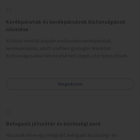
Kerékpárutak és kerékpársávok biztonságának
növelése
Külföldi minták alapján elsősorban kerékpárutak,
kerékpársávok, adott esetben gyalogos felületek
biztonságosabbá tétele kísérleti kiegészítő fejlesztésekkel
(terelők, műanyag elválasztó elemek, több és jobban
látható felfestés stb.)
Megnézem
Befogadó játszótér és közösségi park
Hozzunk létre egy integrált befogadó közösségi- és