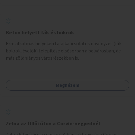
Beton helyett fák és bokrok
Erre alkalmas helyeken talajkapcsolatos növényzet (fák,
bokrok, évelők) telepítése elsősorban a belvárosban, de
más zöldhiányos városrészekben is.
Megnézem
Zebra az Üllői úton a Corvin-negyednél
Zebra létesítése az egykori Kilián laktanya és a Corvin-