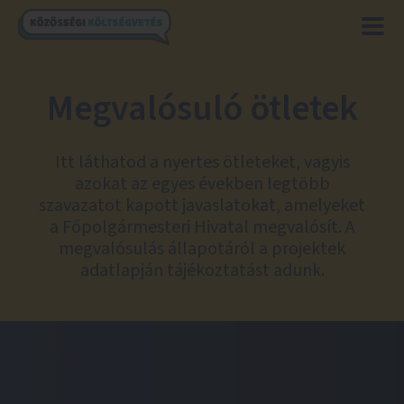
Megvalósuló ötletek
Itt láthatod a nyertes ötleteket, vagyis
azokat az egyes években legtöbb
szavazatot kapott javaslatokat, amelyeket
a Főpolgármesteri Hivatal megvalósít. A
megvalósulás állapotáról a projektek
adatlapján tájékoztatást adunk.