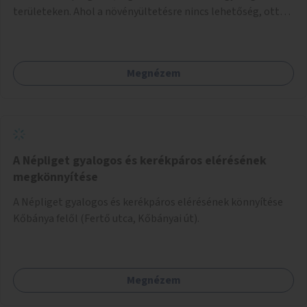
területeken. Ahol a növényültetésre nincs lehetőség, ott
akár dézsából felfutó futónövényzet alkalmazása, legvégső
megoldásként napvitorlák felszerelése.
Megnézem
A Népliget gyalogos és kerékpáros elérésének
megkönnyítése
A Népliget gyalogos és kerékpáros elérésének könnyítése
Kőbánya felől (Fertő utca, Kőbányai út).
Megnézem