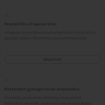
Fasorpótlás a Fogarasi úton
A Fogarasi úton a Róna utca és a Padlizsán utca között, a
páratlan oldalon fák ültetése a parkolóhelyek közé.
Megnézem
Közterületi gyalogos terek árnyékolása
Árnyékoló szerkezetek, lehetőleg növényzettel
befuttatott pergolák, lugasok létrehozása a gyalogos