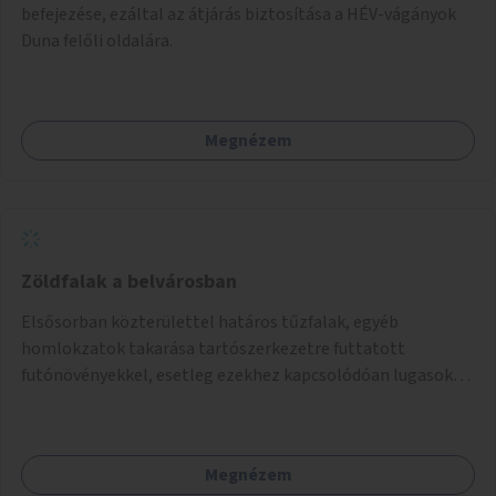
befejezése, ezáltal az átjárás biztosítása a HÉV-vágányok
Duna felőli oldalára.
Megnézem
Zöldfalak a belvárosban
Elsősorban közterülettel határos tűzfalak, egyéb
homlokzatok takarása tartószerkezetre futtatott
futónövényekkel, esetleg ezekhez kapcsolódóan lugasok
kialakítása. Ezzel olyan belvárosi helyszíneken növelhető a
zöldfelületek mennyisége, ahol helyhiány miatt másra
nincs lehetőség.
Megnézem