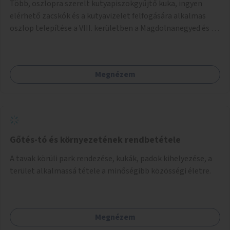
Több, oszlopra szerelt kutyapiszokgyűjtő kuka, ingyen
elérhető zacskók és a kutyavizelet felfogására alkalmas
oszlop telepítése a VIII. kerületben a Magdolnanegyed és a
Palotanegyed néhány pontján, pilot jelleggel.
Megnézem
Gőtés-tó és környezetének rendbetétele
A tavak körüli park rendezése, kukák, padok kihelyezése, a
terület alkalmassá tétele a minőségibb közösségi életre.
Megnézem