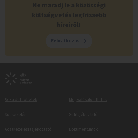
Ne maradj le a közösségi
költségvetés legfrissebb
híreiről!
Feliratkozás
Beküldött ötletek
Megvalósuló ötletek
Sütikezelés
Sütitájékoztató
Adatkezelési tájékoztató
Dokumentumok