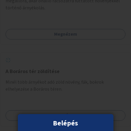
megállóra, akár önálló rácsozatra futtatott növényekkel
történő árnyékolás.
Megnézem
A Boráros tér zöldítése
Minél több árnyékot adó zöld növény, fák, bokrok
elhelyezése a Boráros téren.
Megnézem
Belépés