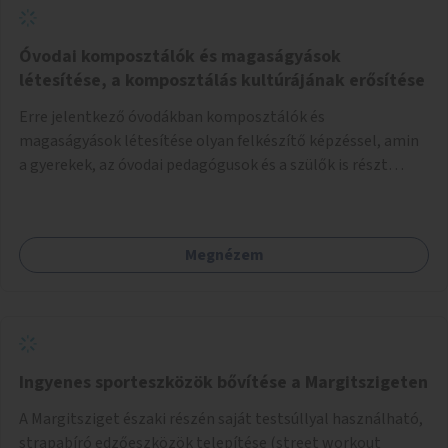
Óvodai komposztálók és magaságyások
létesítése, a komposztálás kultúrájának erősítése
Erre jelentkező óvodákban komposztálók és
magaságyások létesítése olyan felkészítő képzéssel, amin
a gyerekek, az óvodai pedagógusok és a szülők is részt
vehetnek.
Megnézem
Ingyenes sporteszközök bővítése a Margitszigeten
A Margitsziget északi részén saját testsúllyal használható,
strapabíró edzőeszközök telepítése (street workout