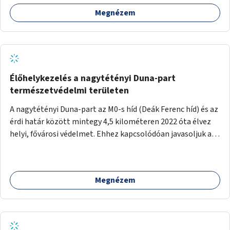
számára, önkormányzati intézményben vagy külső
Megnézem
helyszínen iskolai együttműködéssel. A szervezést az
Önkormányzat koordinálná, a tematikát a szakemberek
alakítanák ki, külön figyelmet fordítva a hátrányos helyzetű
gyerekek bevonására is. A program pilot jelleggel indulna,
több korosztály számára.
Élőhelykezelés a nagytétényi Duna-part
természetvédelmi területen
A nagytétényi Duna-part az M0-s híd (Deák Ferenc híd) és az
érdi határ között mintegy 4,5 kilométeren 2022 óta élvez
helyi, fővárosi védelmet. Ehhez kapcsolódóan javasoljuk a
terület élőhelykezelését, a tájidegen, invazív fajok
ritkítását, visszaszorítását.
Megnézem