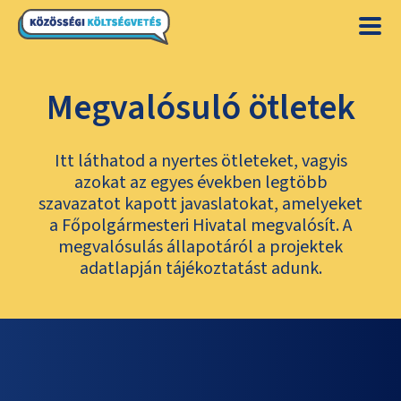
Megvalósuló ötletek
Itt láthatod a nyertes ötleteket, vagyis
azokat az egyes években legtöbb
szavazatot kapott javaslatokat, amelyeket
a Főpolgármesteri Hivatal megvalósít. A
megvalósulás állapotáról a projektek
adatlapján tájékoztatást adunk.