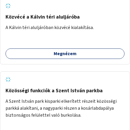
Közvécé a Kálvin téri aluljáróba
A Kálvin téri aluljáróban közvécé kialakítása.
Megnézem
Közösségi funkciók a Szent István parkba
A Szent István park kisparki elkerített részeit közösségi
parkká alakítani, a nagyparki részen a kosárlabdapálya
biztonságos felülettel való burkolása.