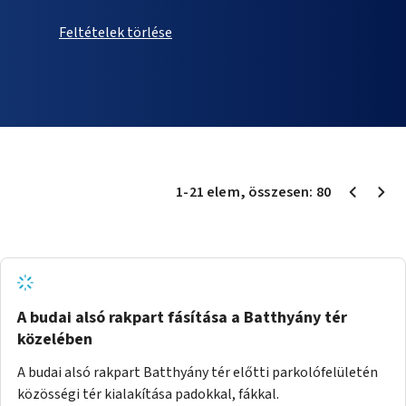
Feltételek törlése
1
-
21
elem
, összesen:
80
A budai alsó rakpart fásítása a Batthyány tér
közelében
A budai alsó rakpart Batthyány tér előtti parkolófelületén
közösségi tér kialakítása padokkal, fákkal.