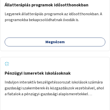
Állatterápiás programok idősotthonokban
Legyenek állatterápiás programok az idősotthonokban. A
programokba bekapcsolódhatnak óvodák is.
Megnézem
Pénzügyi ismeretek iskolásoknak
Induljon interaktív beszélgetéssorozat iskolások számára
gazdasági szakemberek és közgazdászok vezetésével, ahol
a fiatalok a pénzügyi-gazdasági alapismeretekkel
kapcsolatban tájékozódhatnak. A program többalkalmas
lenne, heti rendszerességgel tartanák iskolai csoportok