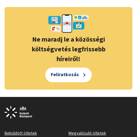
Ne maradj le a közösségi
költségvetés legfrissebb
híreiről!
Feliratkozás
Beküldött ötletek
Megvalósuló ötletek