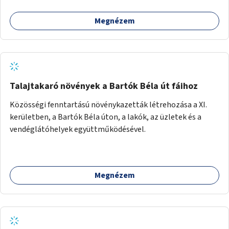
(pl. ivókút, telefontöltés).
Megnézem
Talajtakaró növények a Bartók Béla út fáihoz
Közösségi fenntartású növénykazetták létrehozása a XI.
kerületben, a Bartók Béla úton, a lakók, az üzletek és a
vendéglátóhelyek együttműködésével.
Megnézem