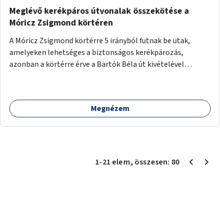
Meglévő kerékpáros útvonalak összekötése a
Móricz Zsigmond körtéren
A Móricz Zsigmond körtérre 5 irányból futnak be utak,
amelyeken lehetséges a biztonságos kerékpározás,
azonban a körtérre érve a Bartók Béla út kivételével
mindegyik kerékpáros útvonal megszakad. Alakítsuk ki a
kerékpáros útvonalak összekötését!
Megnézem
1
-
21
elem
, összesen:
80