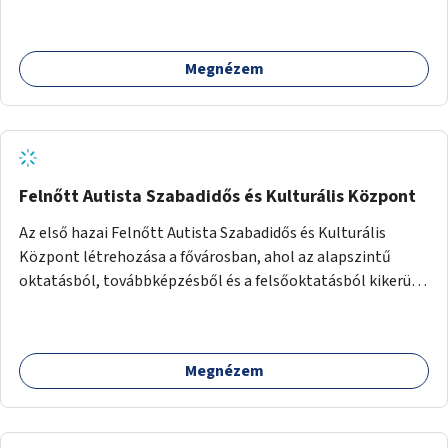
Megnézem
Felnőtt Autista Szabadidős és Kulturális Központ
Az első hazai Felnőtt Autista Szabadidős és Kulturális
Központ létrehozása a fővárosban, ahol az alapszintű
oktatásból, továbbképzésből és a felsőoktatásból kikerülő
autista fiatalok élethosszig tartó támogatásra és
közösségekre találhatnak.
Megnézem