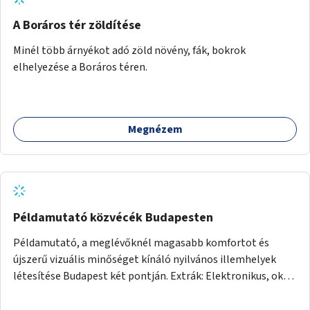
A Boráros tér zöldítése
Minél több árnyékot adó zöld növény, fák, bokrok
elhelyezése a Boráros téren.
Megnézem
Példamutató közvécék Budapesten
Példamutató, a meglévőknél magasabb komfortot és
újszerű vizuális minőséget kínáló nyilvános illemhelyek
létesítése Budapest két pontján. Extrák: Elektronikus, okos
fizetési lehetőség vagy ingyenesség; újszerű fenntartási
konstrukció kidolgozása; egyéb kapcsolt szolgáltatások