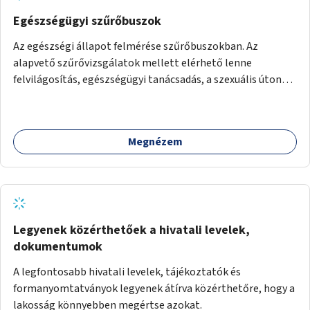
Egészségügyi szűrőbuszok
Az egészségi állapot felmérése szűrőbuszokban. Az
alapvető szűrővizsgálatok mellett elérhető lenne
felvilágosítás, egészségügyi tanácsadás, a szexuális úton
terjedő betegségek szűrése és a szenvedélybetegek
támogatása.
Megnézem
Legyenek közérthetőek a hivatali levelek,
dokumentumok
A legfontosabb hivatali levelek, tájékoztatók és
formanyomtatványok legyenek átírva közérthetőre, hogy a
lakosság könnyebben megértse azokat.