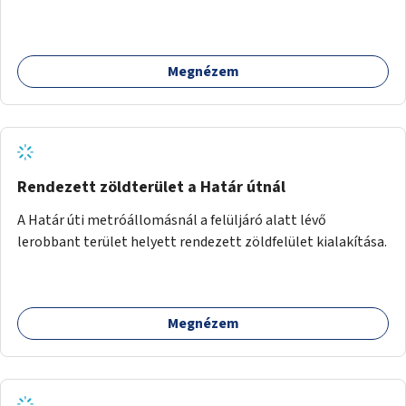
Megnézem
Rendezett zöldterület a Határ útnál
A Határ úti metróállomásnál a felüljáró alatt lévő
lerobbant terület helyett rendezett zöldfelület kialakítása.
Megnézem