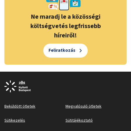
Ne maradj le a közösségi
költségvetés legfrissebb
híreiről!
Feliratkozás
Beküldött ötletek
Megvalósuló ötletek
Sütikezelés
Sütitájékoztató