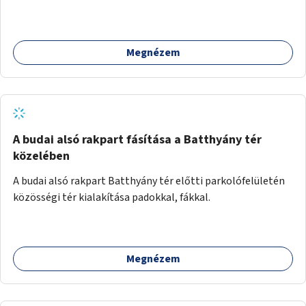
Megnézem
A budai alsó rakpart fásítása a Batthyány tér
közelében
A budai alsó rakpart Batthyány tér előtti parkolófelületén
közösségi tér kialakítása padokkal, fákkal.
Megnézem