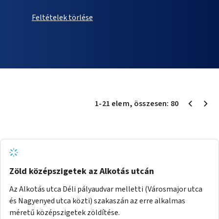
Feltételek törlése
1
-
21
elem
, összesen:
80
Zöld középszigetek az Alkotás utcán
Az Alkotás utca Déli pályaudvar melletti (Városmajor utca
és Nagyenyed utca közti) szakaszán az erre alkalmas
méretű középszigetek zöldítése.