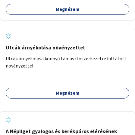
Megnézem
Utcák árnyékolása növényzettel
Utcák árnyékolása könnyű támasztószerkezetre futtatott
növényzettel.
Megnézem
A Népliget gyalogos és kerékpáros elérésének