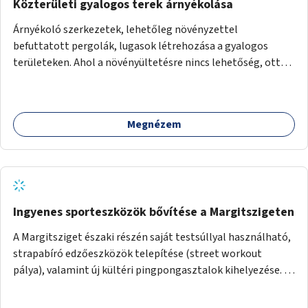
Közterületi gyalogos terek árnyékolása
Árnyékoló szerkezetek, lehetőleg növényzettel
befuttatott pergolák, lugasok létrehozása a gyalogos
területeken. Ahol a növényültetésre nincs lehetőség, ott
akár dézsából felfutó futónövényzet alkalmazása, legvégső
megoldásként napvitorlák felszerelése.
Megnézem
Ingyenes sporteszközök bővítése a Margitszigeten
A Margitsziget északi részén saját testsúllyal használható,
strapabíró edzőeszközök telepítése (street workout
pálya), valamint új kültéri pingpongasztalok kihelyezése. A
meglévő fitneszterület jelenleg alig felszerelt, így
kihasználatlan. A pingpongasztalok telepítésével egy