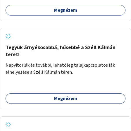
népszerű, ingyenes sportolási lehetőség válna elérhetővé a
Megnézem
sziget északi felén, ahol jelenleg egyetlen asztal sem
található.
Tegyük árnyékosabbá, hűsebbé a Széll Kálmán
teret!
Napvitorlák és további, lehetőleg talajkapcsolatos fák
elhelyezése a Széll Kálmán téren.
Megnézem