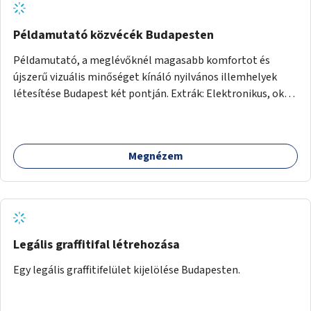
Példamutató közvécék Budapesten
Példamutató, a meglévőknél magasabb komfortot és
újszerű vizuális minőséget kínáló nyilvános illemhelyek
létesítése Budapest két pontján. Extrák: Elektronikus, okos
fizetési lehetőség vagy ingyenesség; újszerű fenntartási
konstrukció kidolgozása; egyéb kapcsolt szolgáltatások
(pl. ivókút, telefontöltés).
Megnézem
Legális graffitifal létrehozása
Egy legális graffitifelület kijelölése Budapesten.