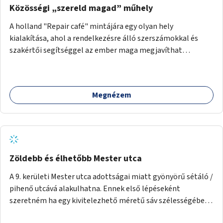
Közösségi „szereld magad” műhely
A holland "Repair café" mintájára egy olyan hely
kialakítása, ahol a rendelkezésre álló szerszámokkal és
szakértői segítséggel az ember maga megjavíthat
elromlott tárgyakat. A műhely egyben találkozóhely is,
lehetőség arra, hogy a közösség tagjai is segítsenek
egymásnak, megosszák tudásukat.
Megnézem
Zöldebb és élhetőbb Mester utca
A 9. kerületi Mester utca adottságai miatt gyönyörű sétáló /
pihenő utcává alakulhatna. Ennek első lépéseként
szeretném ha egy kivitelezhető méretű sáv szélességében
a beton helyén ládás, vagy a földbe ültetett növényzet