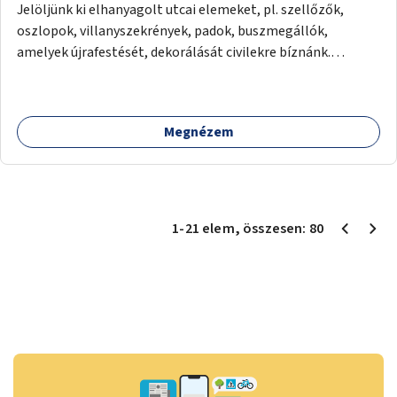
Jelöljünk ki elhanyagolt utcai elemeket, pl. szellőzők,
oszlopok, villanyszekrények, padok, buszmegállók,
amelyek újrafestését, dekorálását civilekre bíznánk.
Támogassuk a közösségi alapon való megújulást a
szükséges eszközökkel.
Megnézem
1
-
21
elem
, összesen:
80