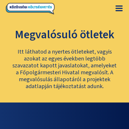
Megvalósuló ötletek
Itt láthatod a nyertes ötleteket, vagyis
azokat az egyes években legtöbb
szavazatot kapott javaslatokat, amelyeket
a Főpolgármesteri Hivatal megvalósít. A
megvalósulás állapotáról a projektek
adatlapján tájékoztatást adunk.