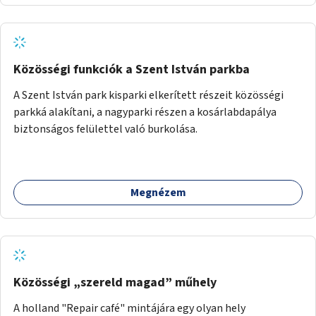
jelenlegi elhanyagolt állapot helyett.
Közösségi funkciók a Szent István parkba
A Szent István park kisparki elkerített részeit közösségi
parkká alakítani, a nagyparki részen a kosárlabdapálya
biztonságos felülettel való burkolása.
Megnézem
Közösségi „szereld magad” műhely
A holland "Repair café" mintájára egy olyan hely