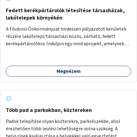
Fedett kerékpártárolók létesítése társasházak,
lakótelepek környékén
A Fővárosi Önkormányzat hirdessen pályázatot kerületek
részére lakótelepi/társasházi közös, zárható, fedett
kerékpártárolókra. Induljon egy mintaprojekt, amelynek
alapján fel lehet mérni, milyen feladatokkal jár a kerület
számára az üzemeltetés.
Megnézem
Több pad a parkokban, köztereken
Padok telepítése olyan közterekre, parkrészekbe, ahol
érezhetően több leülési lehetőségre volna szükség. A
helyszínek kiválasztása a helyiekkel való egyeztetést