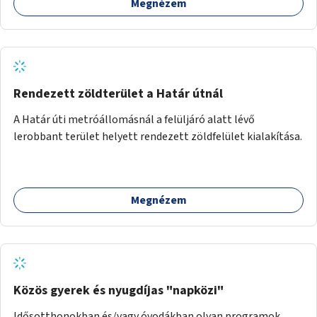
Megnézem
Rendezett zöldterület a Határ útnál
A Határ úti metróállomásnál a felüljáró alatt lévő
lerobbant terület helyett rendezett zöldfelület kialakítása.
Megnézem
Közös gyerek és nyugdíjas "napközi"
Idősotthonokban és/vagy óvodákban olyan programok