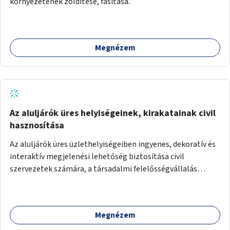
környezetének zöldítése, fásítása.
Megnézem
Az aluljárók üres helyiségeinek, kirakatainak civil
hasznosítása
Az aluljárók üres üzlethelyiségeiben ingyenes, dekoratív és
interaktív megjelenési lehetőség biztosítása civil
szervezetek számára, a társadalmi felelősségvállalás
jegyében. A cél, hogy közérdekű, segítő tevékenységeket
mutassanak be látványos, gondolatébresztő formában,
például rajzokkal, kérdésekkel, üzenetküldési lehetőséggel
Megnézem
vagy akciónapokkal – bérleti és közüzemi díjak nélkül, a