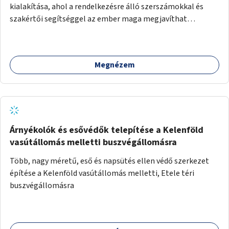
kialakítása, ahol a rendelkezésre álló szerszámokkal és
szakértői segítséggel az ember maga megjavíthat
elromlott tárgyakat. A műhely egyben találkozóhely is,
lehetőség arra, hogy a közösség tagjai is segítsenek
egymásnak, megosszák tudásukat.
Megnézem
Árnyékolók és esővédők telepítése a Kelenföld
vasútállomás melletti buszvégállomásra
Több, nagy méretű, eső és napsütés ellen védő szerkezet
építése a Kelenföld vasútállomás melletti, Etele téri
buszvégállomásra