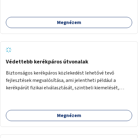
Megnézem
Védettebb kerékpáros útvonalak
Biztonságos kerékpáros közlekedést lehetővé tevő
fejlesztések megvalósítása, ami jelentheti például a
kerékpárút fizikai elválasztását, szintbeli kiemelését,
optikai jelölését, az indirekt balra kanyarodási lehetőség
jelölését – különösen a veszélyesebb kereszteződésekben,
vagy akár egyes egyirányú utcák megnyitását
Megnézem
szembeforgalmú kerékpározásra.