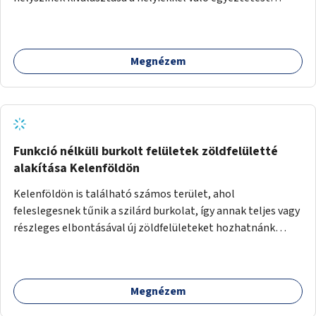
követően történhet.
Megnézem
Funkció nélküli burkolt felületek zöldfelületté
alakítása Kelenföldön
Kelenföldön is található számos terület, ahol
feleslegesnek tűnik a szilárd burkolat, így annak teljes vagy
részleges elbontásával új zöldfelületeket hozhatnánk
létre. Ilyenek például az Etele út 19. és Mérnök utca 32.
közötti, vagy a Fraknó utca 22/b és a Bártfai utca közötti
aszfaltos területek.
Megnézem