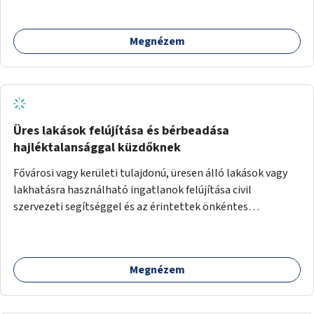
Megnézem
Üres lakások felújítása és bérbeadása
hajléktalansággal küzdőknek
Fővárosi vagy kerületi tulajdonú, üresen álló lakások vagy
lakhatásra használható ingatlanok felújítása civil
szervezeti segítséggel és az érintettek önkéntes
munkájával, majd a kialakított lakások, lakóegységek
bérbeadása rászorulók számára.
Megnézem