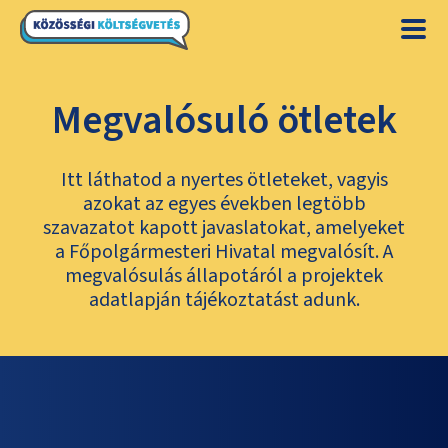
Megvalósuló ötletek
Itt láthatod a nyertes ötleteket, vagyis
azokat az egyes években legtöbb
szavazatot kapott javaslatokat, amelyeket
a Főpolgármesteri Hivatal megvalósít. A
megvalósulás állapotáról a projektek
adatlapján tájékoztatást adunk.