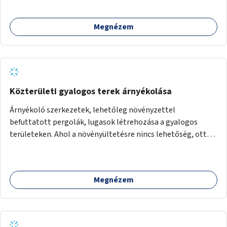
Megnézem
Közterületi gyalogos terek árnyékolása
Árnyékoló szerkezetek, lehetőleg növényzettel
befuttatott pergolák, lugasok létrehozása a gyalogos
területeken. Ahol a növényültetésre nincs lehetőség, ott
akár dézsából felfutó futónövényzet alkalmazása, legvégső
megoldásként napvitorlák felszerelése.
Megnézem