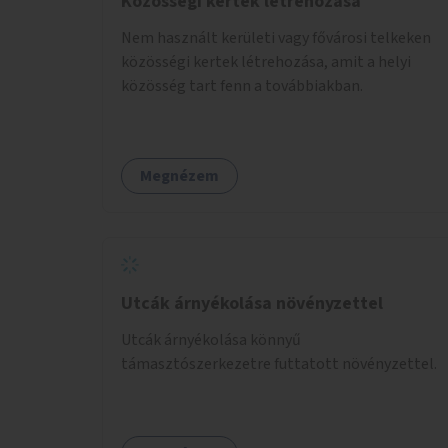
Közösségi kertek létrehozása
Nem használt kerületi vagy fővárosi telkeken
közösségi kertek létrehozása, amit a helyi
közösség tart fenn a továbbiakban.
Megnézem
Utcák árnyékolása növényzettel
Utcák árnyékolása könnyű
támasztószerkezetre futtatott növényzettel.