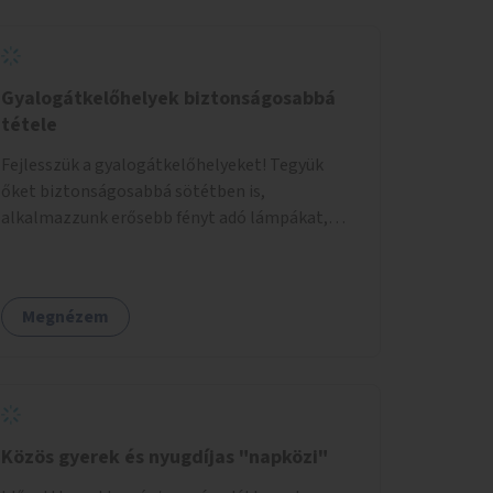
Gyalogátkelőhelyek biztonságosabbá
tétele
Fejlesszük a gyalogátkelőhelyeket! Tegyük
őket biztonságosabbá sötétben is,
alkalmazzunk erősebb fényt adó lámpákat,
helyezzünk ki hangjelzést adó készülékeket és
taktilis jelzéseket a vakok és gyengénlátók
számára.
Megnézem
Közös gyerek és nyugdíjas "napközi"