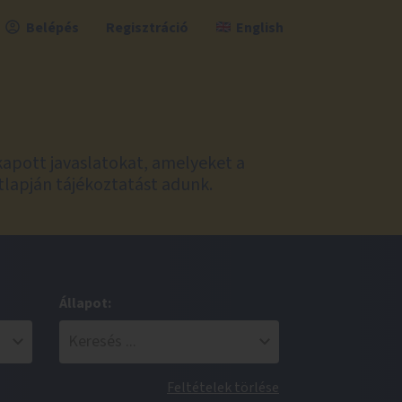
Belépés
Regisztráció
English
kapott javaslatokat, amelyeket a
tlapján tájékoztatást adunk.
Állapot:
Feltételek törlése