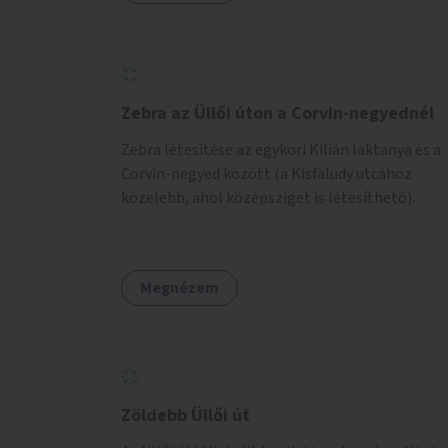
Zebra az Üllői úton a Corvin-negyednél
Zebra létesítése az egykori Kilián laktanya és a
Corvin-negyed között (a Kisfaludy utcához
közelebb, ahol középsziget is létesíthető).
Megnézem
Zöldebb Üllői út