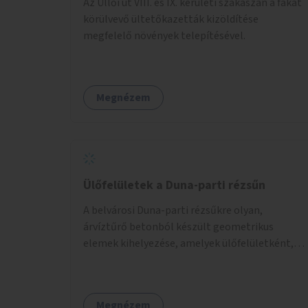
Az Üllői út VIII. és IX. kerületi szakaszán a fákat
körülvevő ültetőkazetták kizöldítése
megfelelő növények telepítésével.
Megnézem
Ülőfelületek a Duna-parti rézsűn
A belvárosi Duna-parti rézsűkre olyan,
árvíztűrő betonból készült geometrikus
elemek kihelyezése, amelyek ülőfelületként,
asztalként és lépcsőként is – valamint néhány
esetben extra funkcióval (kutyaitató, grill) –
használhatók. Civilek bevonása a fenntartásba.
Megnézem