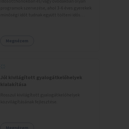
Idősotthonokban és/vagy óvodákban olyan
programok szervezése, ahol 3-6 éves gyerekek
minőségi időt tudnak együtt tölteni idős
emberekkel, akik társaságra, beszélgetésre
vágynak.
Megnézem
Jól kivilágított gyalogátkelőhelyek
kialakítása
Rosszul kivilágított gyalogátkelőhelyek
közvilágításának fejlesztése.
Megnézem