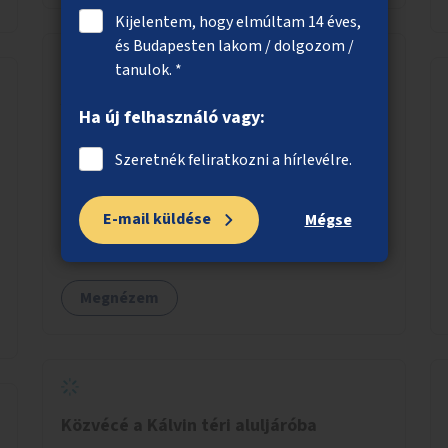
Kijelentem, hogy elmúltam 14 éves,
és Budapesten lakom / dolgozom /
tanulok. *
A kerékpáros biztonság növelése a
Ha új felhasználó vagy:
Kálvin térnél
A Kálvin tér környezetében a kerékpáros
Szeretnék feliratkozni a hírlevélre.
útvonalak biztonságosabbá és észlelhetőbbé
tétele vizuális és fizikai eszközökkel.
E-mail küldése
Mégse
Megnézem
Közvécé a Kálvin téri aluljáróba