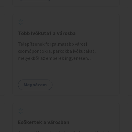
Több ivókutat a városba
Telepítsenek forgalmasabb városi
csomópontokra, parkokba ivókutakat,
melyekből az emberek ingyenesen
fogyaszthatnak ivóvizet. A keretösszegből
nagyjából 25 ivókút telepítése lehetséges.
Megnézem
Esőkertek a városban