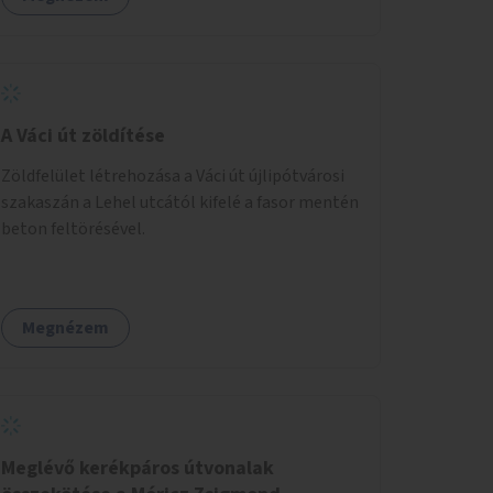
A Váci út zöldítése
Zöldfelület létrehozása a Váci út újlipótvárosi
szakaszán a Lehel utcától kifelé a fasor mentén
beton feltörésével.
Megnézem
Meglévő kerékpáros útvonalak