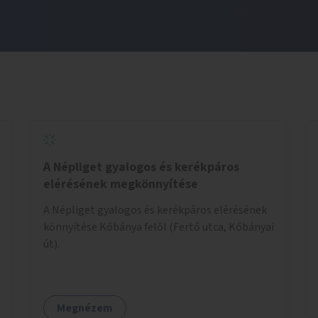
A Népliget gyalogos és kerékpáros
elérésének megkönnyítése
A Népliget gyalogos és kerékpáros elérésének
könnyítése Kőbánya felől (Fertő utca, Kőbányai
út).
Megnézem