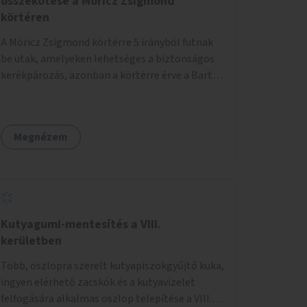
összekötése a Móricz Zsigmond
körtéren
A Móricz Zsigmond körtérre 5 irányból futnak
be utak, amelyeken lehetséges a biztonságos
kerékpározás, azonban a körtérre érve a Bartók
Béla út kivételével mindegyik kerékpáros
útvonal megszakad. Alakítsuk ki a kerékpáros
útvonalak összekötését!
Megnézem
Kutyagumi-mentesítés a VIII.
kerületben
Több, oszlopra szerelt kutyapiszokgyűjtő kuka,
ingyen elérhető zacskók és a kutyavizelet
felfogására alkalmas oszlop telepítése a VIII.