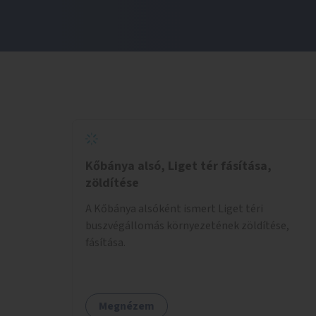
Kőbánya alsó, Liget tér fásítása,
zöldítése
A Kőbánya alsóként ismert Liget téri
buszvégállomás környezetének zöldítése,
fásítása.
Megnézem