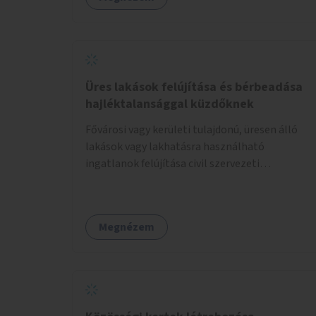
Üres lakások felújítása és bérbeadása
hajléktalansággal küzdőknek
Fővárosi vagy kerületi tulajdonú, üresen álló
lakások vagy lakhatásra használható
ingatlanok felújítása civil szervezeti
segítséggel és az érintettek önkéntes
munkájával, majd a kialakított lakások,
lakóegységek bérbeadása rászorulók számára.
Megnézem