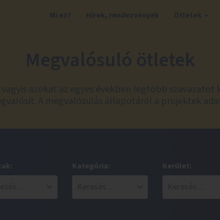
Mi ez?
Hírek, rendezvények
Ötletek
Megvalósuló ötletek
t, vagyis azokat az egyes években legtöbb szavazatot 
valósít. A megvalósulás állapotáról a projektek ada
zak:
Kategória:
Kerület: