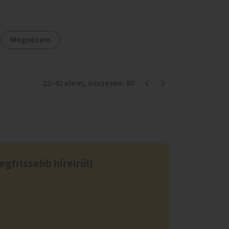
kerületben a Magdolnanegyed és a
Palotanegyed néhány pontján, pilot jelleggel.
Megnézem
22
-
42
elem
, összesen:
80
egfrissebb híreiről!