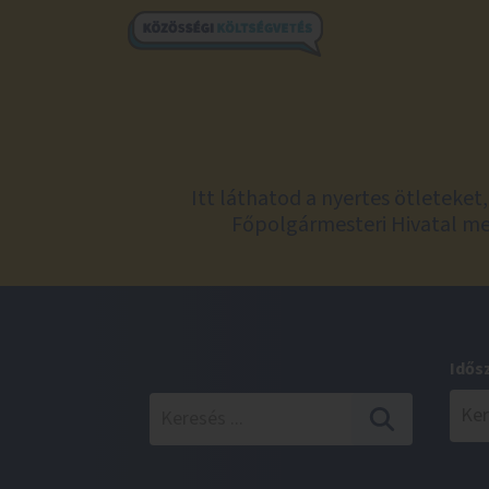
Itt láthatod a nyertes ötleteke
Főpolgármesteri Hivatal meg
Idős