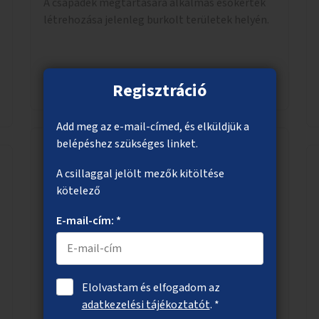
A csapadék megtartására alkalmas esőkertek
létrehozása jelenleg burkolt területek helyén.
Megnézem
Regisztráció
Add meg az e-mail-címed, és elküldjük a
belépéshez szükséges linket.
Zöld középszigetek az Alkotás utcán
A csillaggal jelölt mezők kitöltése
kötelező
Az Alkotás utca Déli pályaudvar melletti
(Városmajor utca és Nagyenyed utca közti)
E-mail-cím: *
szakaszán az erre alkalmas méretű
középszigetek zöldítése.
Elolvastam és elfogadom az
Megnézem
adatkezelési tájékoztatót
. *