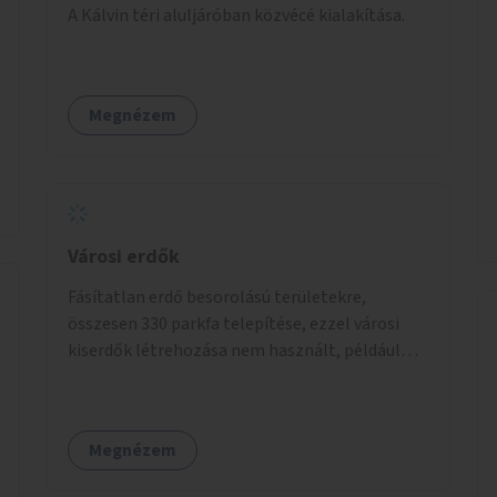
A Kálvin téri aluljáróban közvécé kialakítása.
Megnézem
Városi erdők
Fásítatlan erdő besorolású területekre,
összesen 330 parkfa telepítése, ezzel városi
kiserdők létrehozása nem használt, például
rozsdaövezeti telkeken, 3 év gondozással.
Megnézem