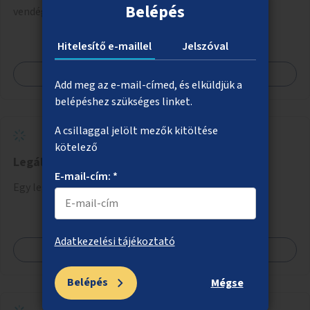
Belépés
vendéglátóhelyek együttműködésével.
Hitelesítő e-maillel
Jelszóval
Megnézem
Add meg az e-mail-címed, és elküldjük a
belépéshez szükséges linket.
A csillaggal jelölt mezők kitöltése
kötelező
Legális graffitifal létrehozása
E-mail-cím: *
Egy legális graffitifelület kijelölése Budapesten.
Adatkezelési tájékoztató
Megnézem
Belépés
Mégse