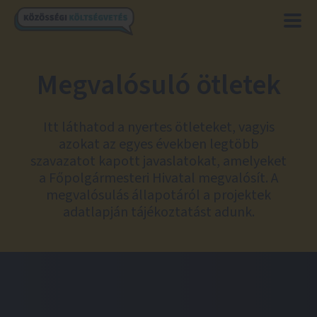
Megvalósuló ötletek
Itt láthatod a nyertes ötleteket, vagyis
azokat az egyes években legtöbb
szavazatot kapott javaslatokat, amelyeket
a Főpolgármesteri Hivatal megvalósít. A
megvalósulás állapotáról a projektek
adatlapján tájékoztatást adunk.