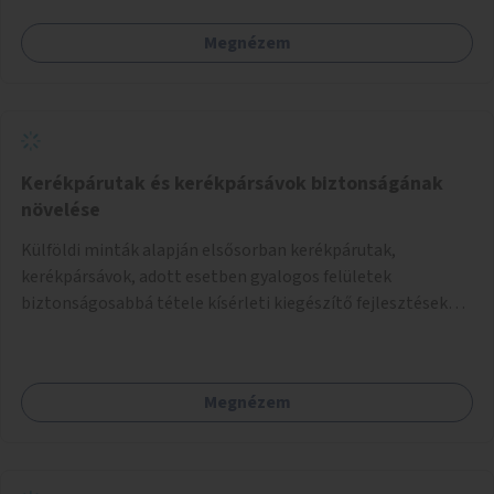
játszótér kialakítására.
Megnézem
Kerékpárutak és kerékpársávok biztonságának
növelése
Külföldi minták alapján elsősorban kerékpárutak,
kerékpársávok, adott esetben gyalogos felületek
biztonságosabbá tétele kísérleti kiegészítő fejlesztésekkel
(terelők, műanyag elválasztó elemek, több és jobban
látható felfestés stb.)
Megnézem