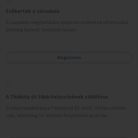
Esőkertek a városban
A csapadék megtartására alkalmas esőkertek létrehozása
jelenleg burkolt területek helyén.
Megnézem
A Thököly út több helyszínének zöldítése
Zöldsáv kialakítása a Thököly út 82. előtt, illetve zöldítés
más, lehetőleg VII. kerületi helyszínein az útnak.