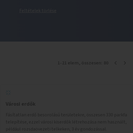
Feltételek törlése
1
-
21
elem
, összesen:
80
Városi erdők
Fásítatlan erdő besorolású területekre, összesen 330 parkfa
telepítése, ezzel városi kiserdők létrehozása nem használt,
például rozsdaövezeti telkeken, 3 év gondozással.