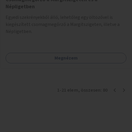
Népligetben
Egyedi szekrényekből álló, lehetőleg egy öltözővel is
kiegészített csomagmegőrző a Margitszigeten, illetve a
Népligetben.
Megnézem
1
-
21
elem
, összesen:
80