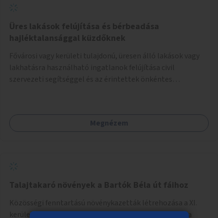
Üres lakások felújítása és bérbeadása
hajléktalansággal küzdőknek
Fővárosi vagy kerületi tulajdonú, üresen álló lakások vagy
lakhatásra használható ingatlanok felújítása civil
szervezeti segítséggel és az érintettek önkéntes
munkájával, majd a kialakított lakások, lakóegységek
bérbeadása rászorulók számára.
Megnézem
Talajtakaró növények a Bartók Béla út fáihoz
Közösségi fenntartású növénykazetták létrehozása a XI.
kerületben, a Bartók Béla úton, a lakók, az üzletek és a