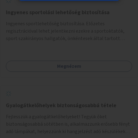
Ingyenes sportolási lehetőség biztosítása
Ingyenes sportlehetőség biztosítása. Előzetes
regisztrációval lehet jelentkezni ezekre a sportoktatók,
sport szakirányos hallgatók, önkéntesek által tartott
programokra.
Megnézem
Gyalogátkelőhelyek biztonságosabbá tétele
Fejlesszük a gyalogátkelőhelyeket! Tegyük őket
biztonságosabbá sötétben is, alkalmazzunk erősebb fényt
adó lámpákat, helyezzünk ki hangjelzést adó készülékeket