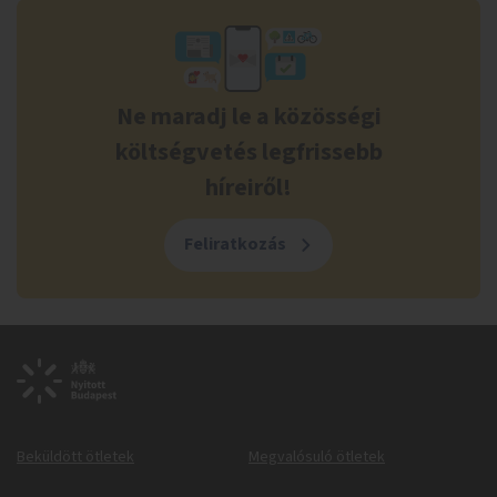
Ne maradj le a közösségi
költségvetés legfrissebb
híreiről!
Feliratkozás
Beküldött ötletek
Megvalósuló ötletek