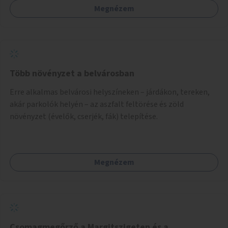
Megnézem
Több növényzet a belvárosban
Erre alkalmas belvárosi helyszíneken – járdákon, tereken,
akár parkolók helyén – az aszfalt feltörése és zöld
növényzet (évelők, cserjék, fák) telepítése.
Megnézem
Csomagmegőrző a Margitszigeten és a