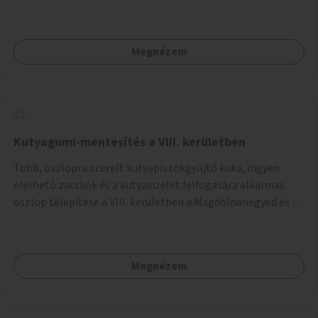
formákat virtuálisan jutalmazza, amit az együttműködő
üzleti partnereknél kedvezményekre, ajándékokra válthat a
felhasználó.
Megnézem
Kutyagumi-mentesítés a VIII. kerületben
Több, oszlopra szerelt kutyapiszokgyűjtő kuka, ingyen
elérhető zacskók és a kutyavizelet felfogására alkalmas
oszlop telepítése a VIII. kerületben a Magdolnanegyed és a
Palotanegyed néhány pontján, pilot jelleggel.
Megnézem