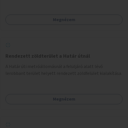
és taktilis jelzéseket a vakok és gyengénlátók számára.
Megnézem
Rendezett zöldterület a Határ útnál
A Határ úti metróállomásnál a felüljáró alatt lévő
lerobbant terület helyett rendezett zöldfelület kialakítása.
Megnézem