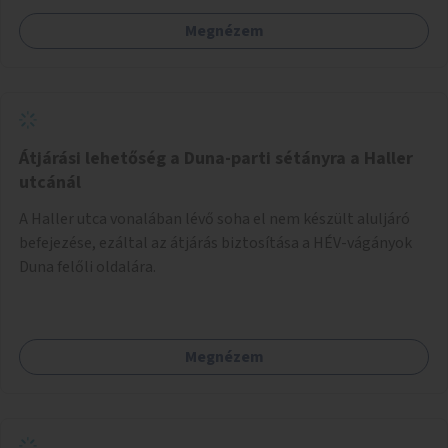
Megnézem
Átjárási lehetőség a Duna-parti sétányra a Haller
utcánál
A Haller utca vonalában lévő soha el nem készült aluljáró
befejezése, ezáltal az átjárás biztosítása a HÉV-vágányok
Duna felőli oldalára.
Megnézem