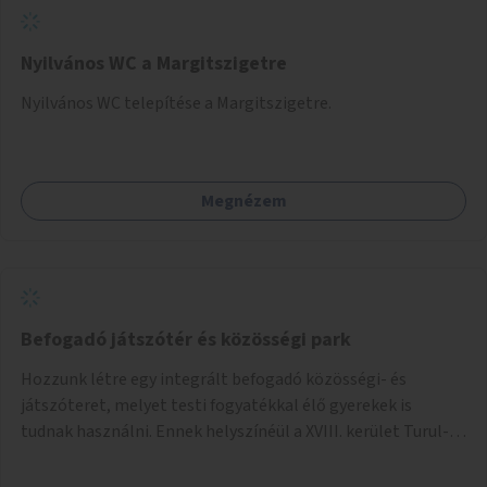
Nyilvános WC a Margitszigetre
Nyilvános WC telepítése a Margitszigetre.
Megnézem
Befogadó játszótér és közösségi park
Hozzunk létre egy integrált befogadó közösségi- és
játszóteret, melyet testi fogyatékkal élő gyerekek is
tudnak használni. Ennek helyszínéül a XVIII. kerület Turul-
park területe lenne megfelelő, mely mind elérhetőségét,
mind infrastrukturális adottságait tekintve alkalmas egy új