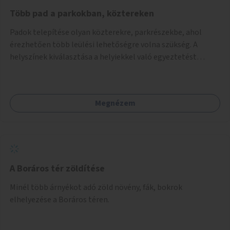
Több pad a parkokban, köztereken
Padok telepítése olyan közterekre, parkrészekbe, ahol
érezhetően több leülési lehetőségre volna szükség. A
helyszínek kiválasztása a helyiekkel való egyeztetést
követően történhet.
Megnézem
A Boráros tér zöldítése
Minél több árnyékot adó zöld növény, fák, bokrok
elhelyezése a Boráros téren.