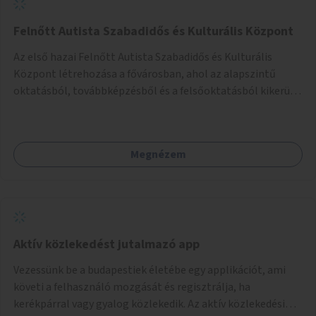
Felnőtt Autista Szabadidős és Kulturális Központ
Az első hazai Felnőtt Autista Szabadidős és Kulturális
Központ létrehozása a fővárosban, ahol az alapszintű
oktatásból, továbbképzésből és a felsőoktatásból kikerülő
autista fiatalok élethosszig tartó támogatásra és
közösségekre találhatnak.
Megnézem
Aktív közlekedést jutalmazó app
Vezessünk be a budapestiek életébe egy applikációt, ami
követi a felhasználó mozgását és regisztrálja, ha
kerékpárral vagy gyalog közlekedik. Az aktív közlekedési