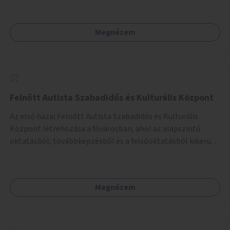
Megnézem
Felnőtt Autista Szabadidős és Kulturális Központ
Az első hazai Felnőtt Autista Szabadidős és Kulturális
Központ létrehozása a fővárosban, ahol az alapszintű
oktatásból, továbbképzésből és a felsőoktatásból kikerülő
autista fiatalok élethosszig tartó támogatásra és
közösségekre találhatnak.
Megnézem