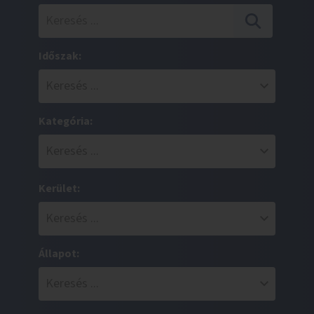
Időszak:
Kategória:
Kerület:
Állapot: