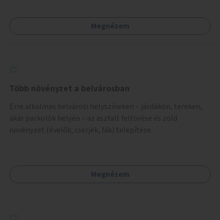
célszerű, amit a legtöbb mozgásában korlátozott ember is
tud játszani, fontos, hogy a téren legyenek formájukban,
Megnézem
hangulatukban elkülönülő pontok, mezítlábas ösvények, az
egész legyen zöld és üdítő hangulatú.
Több növényzet a belvárosban
Erre alkalmas belvárosi helyszíneken – járdákon, tereken,
akár parkolók helyén – az aszfalt feltörése és zöld
növényzet (évelők, cserjék, fák) telepítése.
Megnézem