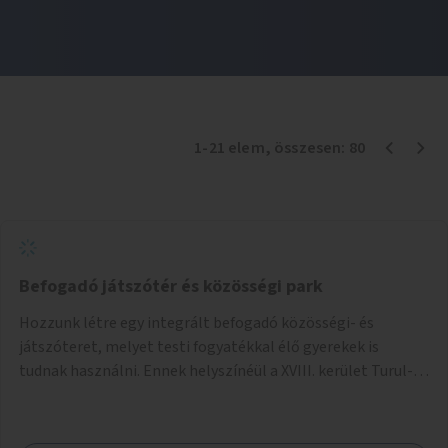
1
-
21
elem
, összesen:
80
Befogadó játszótér és közösségi park
Hozzunk létre egy integrált befogadó közösségi- és
játszóteret, melyet testi fogyatékkal élő gyerekek is
tudnak használni. Ennek helyszínéül a XVIII. kerület Turul-
park területe lenne megfelelő, mely mind elérhetőségét,
mind infrastrukturális adottságait tekintve alkalmas egy új
játszótér kialakítására.