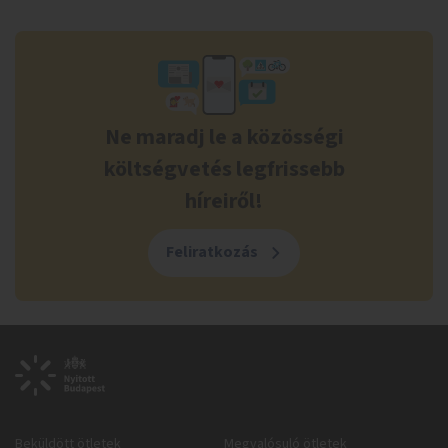
Ne maradj le a közösségi
költségvetés legfrissebb
híreiről!
Feliratkozás
Beküldött ötletek
Megvalósuló ötletek