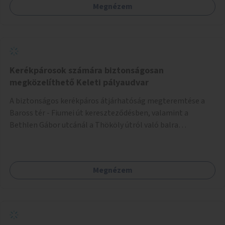
Megnézem
Kerékpárosok számára biztonságosan
megközelíthető Keleti pályaudvar
A biztonságos kerékpáros átjárhatóság megteremtése a
Baross tér - Fiumei út kereszteződésben, valamint a
Bethlen Gábor utcánál a Thököly útról való balra
kanyarodás biztosítása a Festetics György utca irányába.
Megnézem