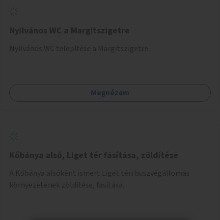
Nyilvános WC a Margitszigetre
Nyilvános WC telepítése a Margitszigetre.
Megnézem
Kőbánya alsó, Liget tér fásítása, zöldítése
A Kőbánya alsóként ismert Liget téri buszvégállomás
környezetének zöldítése, fásítása.