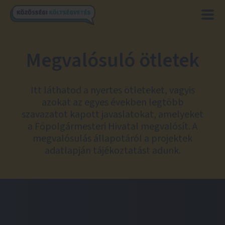
Megvalósuló ötletek
Itt láthatod a nyertes ötleteket, vagyis
azokat az egyes években legtöbb
szavazatot kapott javaslatokat, amelyeket
a Főpolgármesteri Hivatal megvalósít. A
megvalósulás állapotáról a projektek
adatlapján tájékoztatást adunk.