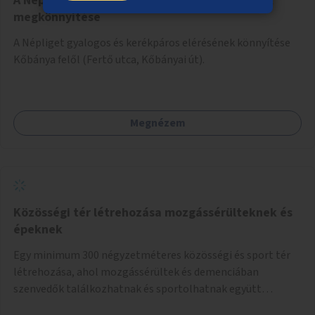
A Népliget gyalogos és kerékpáros elérésének
megkönnyítése
A Népliget gyalogos és kerékpáros elérésének könnyítése
Kőbánya felől (Fertő utca, Kőbányai út).
Megnézem
Közösségi tér létrehozása mozgássérülteknek és
épeknek
Egy minimum 300 négyzetméteres közösségi és sport tér
létrehozása, ahol mozgássérültek és demenciában
szenvedők találkozhatnak és sportolhatnak együtt
épekkel. Elsősorban egy pétanque pálya létrehozása lenne