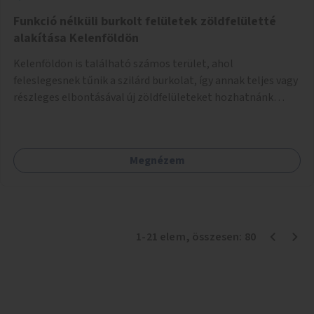
Funkció nélküli burkolt felületek zöldfelületté
alakítása Kelenföldön
Kelenföldön is található számos terület, ahol
feleslegesnek tűnik a szilárd burkolat, így annak teljes vagy
részleges elbontásával új zöldfelületeket hozhatnánk
létre. Ilyenek például az Etele út 19. és Mérnök utca 32.
közötti, vagy a Fraknó utca 22/b és a Bártfai utca közötti
aszfaltos területek.
Megnézem
1
-
21
elem
, összesen:
80