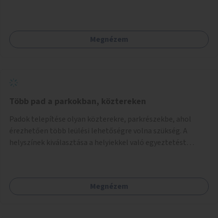
Megnézem
Több pad a parkokban, köztereken
Padok telepítése olyan közterekre, parkrészekbe, ahol
érezhetően több leülési lehetőségre volna szükség. A
helyszínek kiválasztása a helyiekkel való egyeztetést
követően történhet.
Megnézem