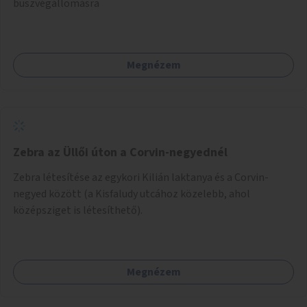
buszvégállomásra
Megnézem
Zebra az Üllői úton a Corvin-negyednél
Zebra létesítése az egykori Kilián laktanya és a Corvin-
negyed között (a Kisfaludy utcához közelebb, ahol
középsziget is létesíthető).
Megnézem