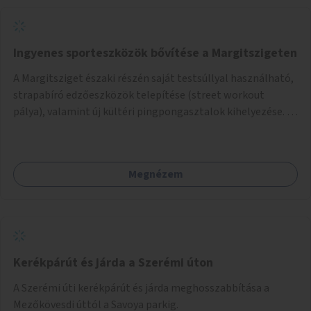
Ingyenes sporteszközök bővítése a Margitszigeten
A Margitsziget északi részén saját testsúllyal használható,
strapabíró edzőeszközök telepítése (street workout
pálya), valamint új kültéri pingpongasztalok kihelyezése. A
meglévő fitneszterület jelenleg alig felszerelt, így
kihasználatlan. A pingpongasztalok telepítésével egy
népszerű, ingyenes sportolási lehetőség válna elérhetővé a
Megnézem
sziget északi felén, ahol jelenleg egyetlen asztal sem
található.
Kerékpárút és járda a Szerémi úton
A Szerémi úti kerékpárút és járda meghosszabbítása a
Mezőkövesdi úttól a Savoya parkig.