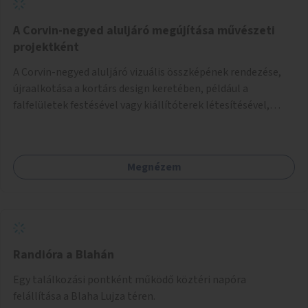
A Corvin-negyed aluljáró megújítása művészeti
projektként
A Corvin-negyed aluljáró vizuális összképének rendezése,
újraalkotása a kortárs design keretében, például a
falfelületek festésével vagy kiállítóterek létesítésével,
amelyekben kortárs designerek, művészek, tervezők
alkotásai, termékei jelenhetnének meg alkalmat adva a
bemutatkozásra, szélesebb körben való ismertségre.
Megnézem
Randióra a Blahán
Egy találkozási pontként működő köztéri napóra
felállítása a Blaha Lujza téren.