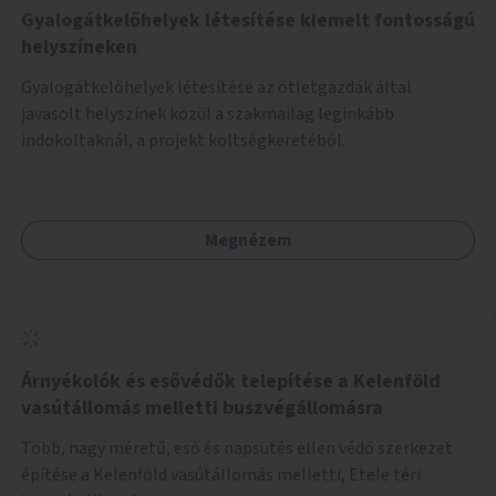
Gyalogátkelőhelyek létesítése kiemelt fontosságú
helyszíneken
Gyalogátkelőhelyek létesítése az ötletgazdák által
javasolt helyszínek közül a szakmailag leginkább
indokoltaknál, a projekt költségkeretéből.
Megnézem
Árnyékolók és esővédők telepítése a Kelenföld
vasútállomás melletti buszvégállomásra
Több, nagy méretű, eső és napsütés ellen védő szerkezet
építése a Kelenföld vasútállomás melletti, Etele téri