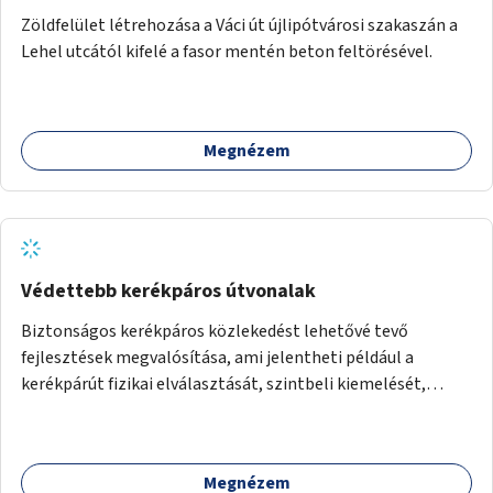
Zöldfelület létrehozása a Váci út újlipótvárosi szakaszán a
Lehel utcától kifelé a fasor mentén beton feltörésével.
Megnézem
Védettebb kerékpáros útvonalak
Biztonságos kerékpáros közlekedést lehetővé tevő
fejlesztések megvalósítása, ami jelentheti például a
kerékpárút fizikai elválasztását, szintbeli kiemelését,
optikai jelölését, az indirekt balra kanyarodási lehetőség
jelölését – különösen a veszélyesebb kereszteződésekben,
vagy akár egyes egyirányú utcák megnyitását
Megnézem
szembeforgalmú kerékpározásra.