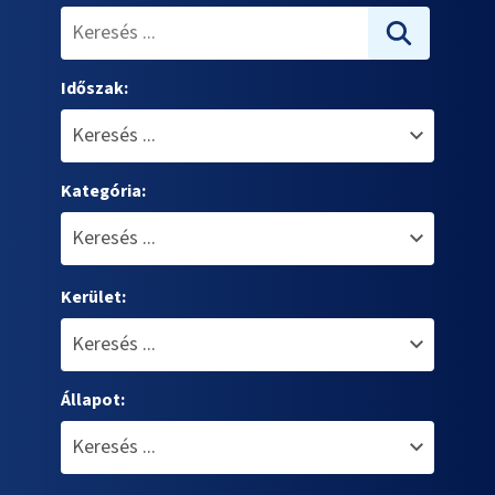
Időszak:
Kategória:
Kerület:
Állapot: