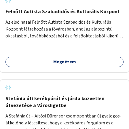
Felnőtt Autista Szabadidős és Kulturális Központ
Az első hazai Felnőtt Autista Szabadidős és Kulturális
Központ létrehozása a fővárosban, ahol az alapszintű
oktatásból, továbbképzésből és a felsőoktatásból kikerülő
autista fiatalok élethosszig tartó támogatásra és
közösségekre találhatnak.
Megnézem
Stefánia úti kerékpárút és járda közvetlen
átvezetése a Városligetbe
A Stefánia út – Ajtósi Dürer sor csomópontban új gyalogos-
átkelőhely létesítése, hogy a kerékpáros forgalom és a