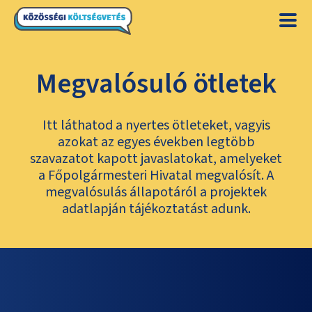
Megvalósuló ötletek
Itt láthatod a nyertes ötleteket, vagyis
azokat az egyes években legtöbb
szavazatot kapott javaslatokat, amelyeket
a Főpolgármesteri Hivatal megvalósít. A
megvalósulás állapotáról a projektek
adatlapján tájékoztatást adunk.