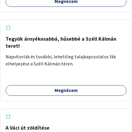
Megnézem
Tegyük árnyékosabbá, hűsebbé a Széll Kálmán
teret!
Napvitorlák és további, lehetőleg talajkapcsolatos fák
elhelyezése a Széll Kálmán téren.
Megnézem
A Váci út zöldítése