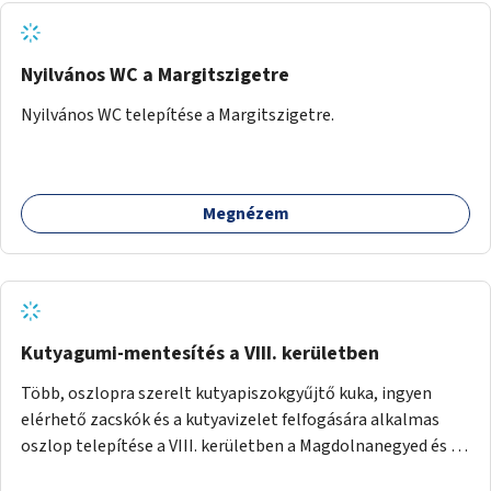
Nyilvános WC a Margitszigetre
Nyilvános WC telepítése a Margitszigetre.
Megnézem
Kutyagumi-mentesítés a VIII. kerületben
Több, oszlopra szerelt kutyapiszokgyűjtő kuka, ingyen
elérhető zacskók és a kutyavizelet felfogására alkalmas
oszlop telepítése a VIII. kerületben a Magdolnanegyed és a
Palotanegyed néhány pontján, pilot jelleggel.