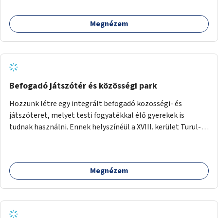
Megnézem
Befogadó játszótér és közösségi park
Hozzunk létre egy integrált befogadó közösségi- és
játszóteret, melyet testi fogyatékkal élő gyerekek is
tudnak használni. Ennek helyszínéül a XVIII. kerület Turul-
park területe lenne megfelelő, mely mind elérhetőségét,
mind infrastrukturális adottságait tekintve alkalmas egy új
játszótér kialakítására.
Megnézem