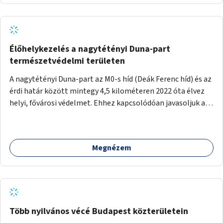
Élőhelykezelés a nagytétényi Duna-part
természetvédelmi területen
A nagytétényi Duna-part az M0-s híd (Deák Ferenc híd) és az
érdi határ között mintegy 4,5 kilométeren 2022 óta élvez
helyi, fővárosi védelmet. Ehhez kapcsolódóan javasoljuk a
terület élőhelykezelését, a tájidegen, invazív fajok
ritkítását, visszaszorítását.
Megnézem
Több nyilvános vécé Budapest közterületein