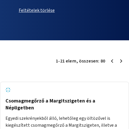
Feltételek törlése
1
-
21
elem
, összesen:
80
Csomagmegőrző a Margitszigeten és a
Népligetben
Egyedi szekrényekből álló, lehetőleg egy öltözővel is
kiegészített csomagmegőrző a Margitszigeten, illetve a