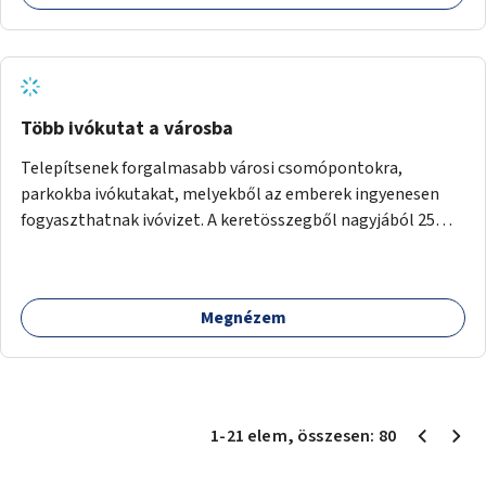
Több ivókutat a városba
Telepítsenek forgalmasabb városi csomópontokra,
parkokba ivókutakat, melyekből az emberek ingyenesen
fogyaszthatnak ivóvizet. A keretösszegből nagyjából 25
ivókút telepítése lehetséges.
Megnézem
1
-
21
elem
, összesen:
80