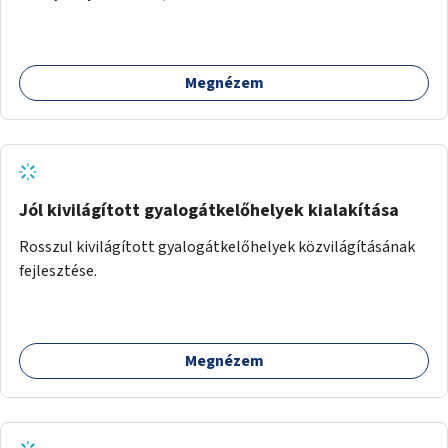
Támogassuk a közösségi alapon való megújulást a
szükséges eszközökkel.
Megnézem
Jól kivilágított gyalogátkelőhelyek kialakítása
Rosszul kivilágított gyalogátkelőhelyek közvilágításának
fejlesztése.
Megnézem