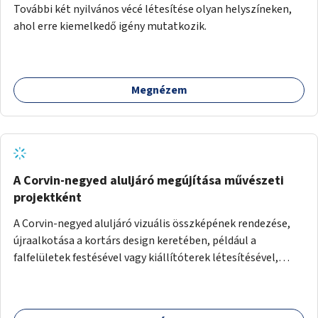
További két nyilvános vécé létesítése olyan helyszíneken,
ahol erre kiemelkedő igény mutatkozik.
Megnézem
A Corvin-negyed aluljáró megújítása művészeti
projektként
A Corvin-negyed aluljáró vizuális összképének rendezése,
újraalkotása a kortárs design keretében, például a
falfelületek festésével vagy kiállítóterek létesítésével,
amelyekben kortárs designerek, művészek, tervezők
alkotásai, termékei jelenhetnének meg alkalmat adva a
bemutatkozásra, szélesebb körben való ismertségre.