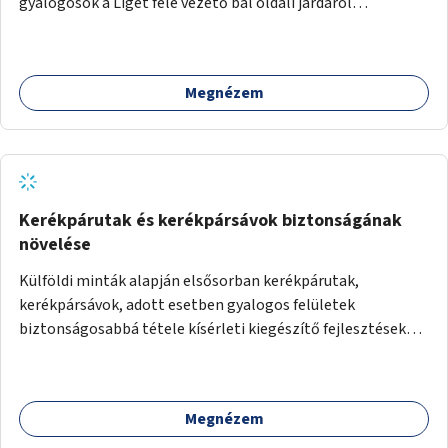
gyalogosok a Liget felé vezető bal oldali járdáról
közvetlenül átkelhessenek a Városligetbe.
Megnézem
Kerékpárutak és kerékpársávok biztonságának
növelése
Külföldi minták alapján elsősorban kerékpárutak,
kerékpársávok, adott esetben gyalogos felületek
biztonságosabbá tétele kísérleti kiegészítő fejlesztésekkel
(terelők, műanyag elválasztó elemek, több és jobban
látható felfestés stb.)
Megnézem