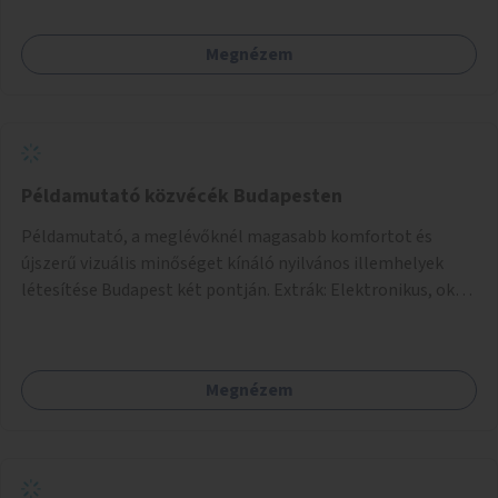
lehetőség arra, hogy a közösség tagjai is segítsenek
egymásnak, megosszák tudásukat.
Megnézem
Példamutató közvécék Budapesten
Példamutató, a meglévőknél magasabb komfortot és
újszerű vizuális minőséget kínáló nyilvános illemhelyek
létesítése Budapest két pontján. Extrák: Elektronikus, okos
fizetési lehetőség vagy ingyenesség; újszerű fenntartási
konstrukció kidolgozása; egyéb kapcsolt szolgáltatások
(pl. ivókút, telefontöltés).
Megnézem