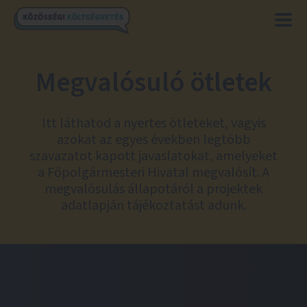
Megvalósuló ötletek
Itt láthatod a nyertes ötleteket, vagyis
azokat az egyes években legtöbb
szavazatot kapott javaslatokat, amelyeket
a Főpolgármesteri Hivatal megvalósít. A
megvalósulás állapotáról a projektek
adatlapján tájékoztatást adunk.