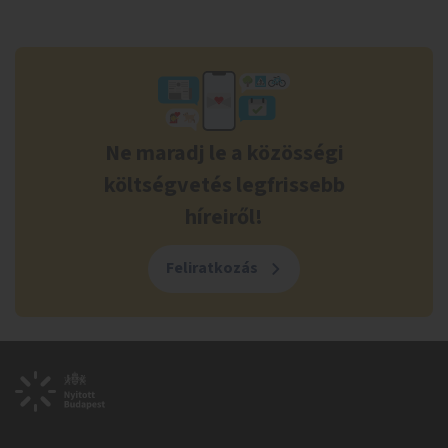
Ne maradj le a közösségi
költségvetés legfrissebb
híreiről!
Feliratkozás