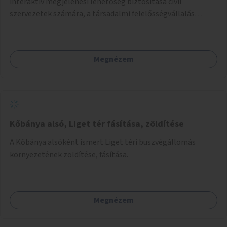
interaktív megjelenési lehetőség biztosítása civil
szervezetek számára, a társadalmi felelősségvállalás
jegyében. A cél, hogy közérdekű, segítő tevékenységeket
mutassanak be látványos, gondolatébresztő formában,
például rajzokkal, kérdésekkel, üzenetküldési lehetőséggel
Megnézem
vagy akciónapokkal – bérleti és közüzemi díjak nélkül, a
jelenlegi elhanyagolt állapot helyett.
Kőbánya alsó, Liget tér fásítása, zöldítése
A Kőbánya alsóként ismert Liget téri buszvégállomás
környezetének zöldítése, fásítása.
Megnézem