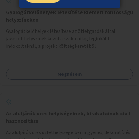
Gyalogátkelőhelyek létesítése kiemelt fontosságú
helyszíneken
Gyalogátkelőhelyek létesítése az ötletgazdák által
javasolt helyszínek közül a szakmailag leginkább
indokoltaknál, a projekt költségkeretéből.
Megnézem
Az aluljárók üres helyiségeinek, kirakatainak civil
hasznosítása
Az aluljárók üres üzlethelyiségeiben ingyenes, dekoratív és