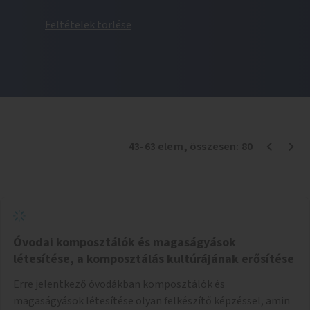
Feltételek törlése
43
-
63
elem
, összesen:
80
Óvodai komposztálók és magaságyások
létesítése, a komposztálás kultúrájának erősítése
Erre jelentkező óvodákban komposztálók és
magaságyások létesítése olyan felkészítő képzéssel, amin