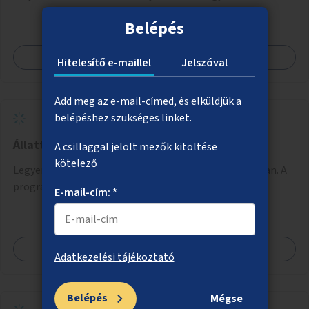
követően történhet.
Belépés
Megnézem
Hitelesítő e-maillel
Jelszóval
Add meg az e-mail-címed, és elküldjük a
belépéshez szükséges linket.
Állatterápiás programok idősotthonokban
A csillaggal jelölt mezők kitöltése
kötelező
Legyenek állatterápiás programok az idősotthonokban. A
programokba bekapcsolódhatnak óvodák is.
E-mail-cím: *
Megnézem
Adatkezelési tájékoztató
Belépés
Mégse