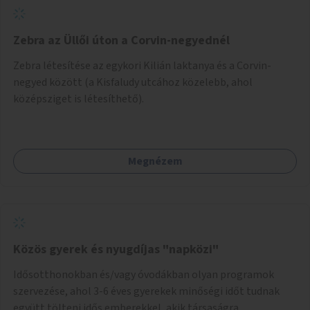
Zebra az Üllői úton a Corvin-negyednél
Zebra létesítése az egykori Kilián laktanya és a Corvin-
negyed között (a Kisfaludy utcához közelebb, ahol
középsziget is létesíthető).
Megnézem
Közös gyerek és nyugdíjas "napközi"
Idősotthonokban és/vagy óvodákban olyan programok
szervezése, ahol 3-6 éves gyerekek minőségi időt tudnak
együtt tölteni idős emberekkel, akik társaságra,