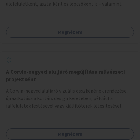
ülőfelületként, asztalként és lépcsőként is – valamint
néhány esetben extra funkcióval (kutyaitató, grill) –
használhatók. Civilek bevonása a fenntartásba.
Megnézem
A Corvin-negyed aluljáró megújítása művészeti
projektként
A Corvin-negyed aluljáró vizuális összképének rendezése,
újraalkotása a kortárs design keretében, például a
falfelületek festésével vagy kiállítóterek létesítésével,
amelyekben kortárs designerek, művészek, tervezők
alkotásai, termékei jelenhetnének meg alkalmat adva a
bemutatkozásra, szélesebb körben való ismertségre.
Megnézem