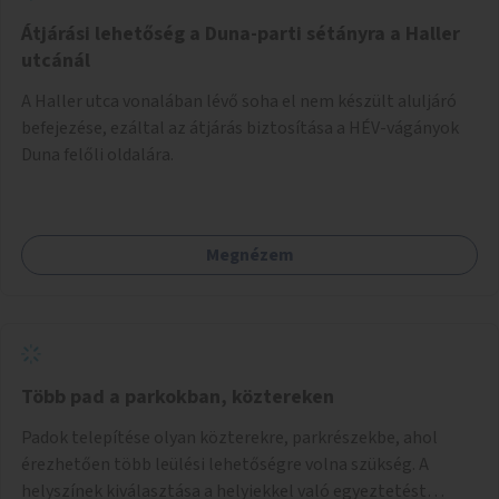
Átjárási lehetőség a Duna-parti sétányra a Haller
utcánál
A Haller utca vonalában lévő soha el nem készült aluljáró
befejezése, ezáltal az átjárás biztosítása a HÉV-vágányok
Duna felőli oldalára.
Megnézem
Több pad a parkokban, köztereken
Padok telepítése olyan közterekre, parkrészekbe, ahol
érezhetően több leülési lehetőségre volna szükség. A
helyszínek kiválasztása a helyiekkel való egyeztetést