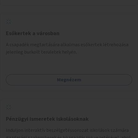
Esőkertek a városban
A csapadék megtartására alkalmas esőkertek létrehozása
jelenleg burkolt területek helyén.
Megnézem
Pénzügyi ismeretek iskolásoknak
Induljon interaktív beszélgetéssorozat iskolások számára
gazdasági szakemberek és közgazdászok vezetésével, ahol