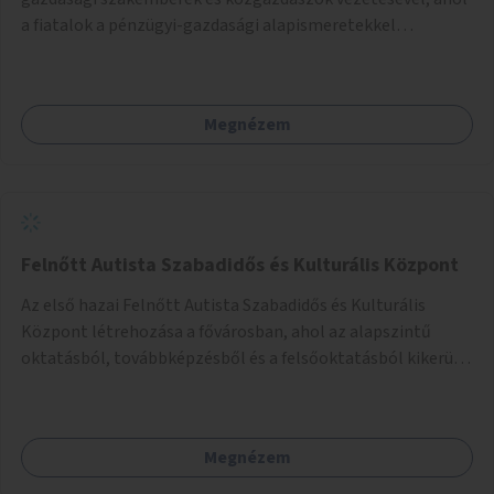
a fiatalok a pénzügyi-gazdasági alapismeretekkel
kapcsolatban tájékozódhatnak. A program többalkalmas
lenne, heti rendszerességgel tartanák iskolai csoportok
számára, önkormányzati intézményben vagy külső
Megnézem
helyszínen iskolai együttműködéssel. A szervezést az
Önkormányzat koordinálná, a tematikát a szakemberek
alakítanák ki, külön figyelmet fordítva a hátrányos helyzetű
gyerekek bevonására is. A program pilot jelleggel indulna,
több korosztály számára.
Felnőtt Autista Szabadidős és Kulturális Központ
Az első hazai Felnőtt Autista Szabadidős és Kulturális
Központ létrehozása a fővárosban, ahol az alapszintű
oktatásból, továbbképzésből és a felsőoktatásból kikerülő
autista fiatalok élethosszig tartó támogatásra és
közösségekre találhatnak.
Megnézem