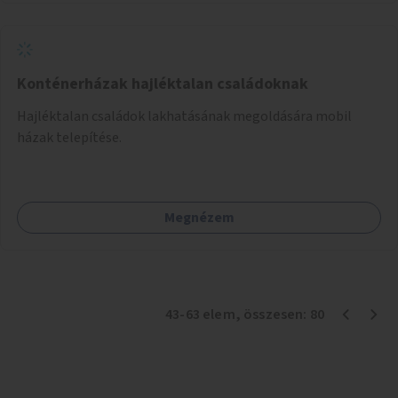
Konténerházak hajléktalan családoknak
Hajléktalan családok lakhatásának megoldására mobil
házak telepítése.
Megnézem
43
-
63
elem
, összesen:
80