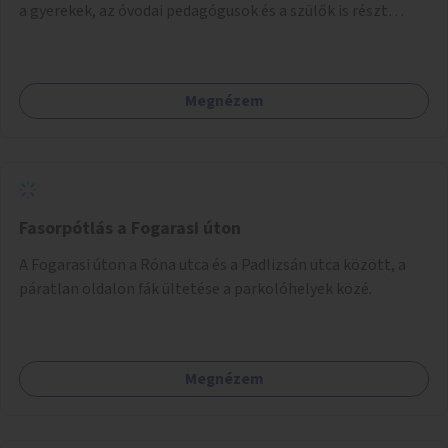
a gyerekek, az óvodai pedagógusok és a szülők is részt
vehetnek.
Megnézem
Fasorpótlás a Fogarasi úton
A Fogarasi úton a Róna utca és a Padlizsán utca között, a
páratlan oldalon fák ültetése a parkolóhelyek közé.
Megnézem