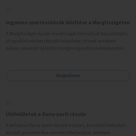
Ingyenes sporteszközök bővítése a Margitszigeten
A Margitsziget északi részén saját testsúllyal használható,
strapabíró edzőeszközök telepítése (street workout
pálya), valamint új kültéri pingpongasztalok kihelyezése. A
meglévő fitneszterület jelenleg alig felszerelt, így
kihasználatlan. A pingpongasztalok telepítésével egy
népszerű, ingyenes sportolási lehetőség válna elérhetővé a
Megnézem
sziget északi felén, ahol jelenleg egyetlen asztal sem
található.
Ülőfelületek a Duna-parti rézsűn
A belvárosi Duna-parti rézsűkre olyan, árvíztűrő betonból
készült geometrikus elemek kihelyezése, amelyek