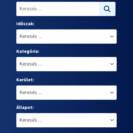
Időszak:
Kategória:
Kerület:
Állapot: