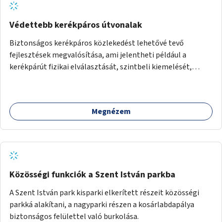
Védettebb kerékpáros útvonalak
Biztonságos kerékpáros közlekedést lehetővé tevő
fejlesztések megvalósítása, ami jelentheti például a
kerékpárút fizikai elválasztását, szintbeli kiemelését,
optikai jelölését, az indirekt balra kanyarodási lehetőség
jelölését – különösen a veszélyesebb kereszteződésekben,
vagy akár egyes egyirányú utcák megnyitását
Megnézem
szembeforgalmú kerékpározásra.
Közösségi funkciók a Szent István parkba
A Szent István park kisparki elkerített részeit közösségi
parkká alakítani, a nagyparki részen a kosárlabdapálya
biztonságos felülettel való burkolása.