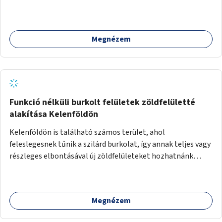
Megnézem
Funkció nélküli burkolt felületek zöldfelületté
alakítása Kelenföldön
Kelenföldön is található számos terület, ahol
feleslegesnek tűnik a szilárd burkolat, így annak teljes vagy
részleges elbontásával új zöldfelületeket hozhatnánk
létre. Ilyenek például az Etele út 19. és Mérnök utca 32.
közötti, vagy a Fraknó utca 22/b és a Bártfai utca közötti
aszfaltos területek.
Megnézem