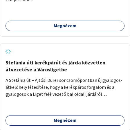
Megnézem
Stefánia úti kerékpárút és járda közvetlen
átvezetése a Városligetbe
A Stefánia út – Ajtósi Dürer sor csomópontban új gyalogos-
átkelőhely létesítése, hogy a kerékpáros forgalom és a
gyalogosok a Liget felé vezető bal oldali járdáról
közvetlenül átkelhessenek a Városligetbe.
Megnézem