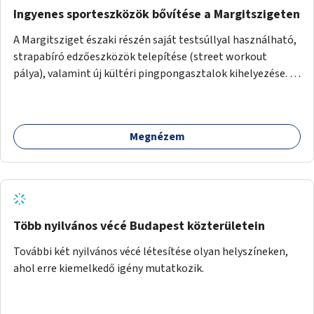
Ingyenes sporteszközök bővítése a Margitszigeten
A Margitsziget északi részén saját testsúllyal használható,
strapabíró edzőeszközök telepítése (street workout
pálya), valamint új kültéri pingpongasztalok kihelyezése. A
meglévő fitneszterület jelenleg alig felszerelt, így
kihasználatlan. A pingpongasztalok telepítésével egy
népszerű, ingyenes sportolási lehetőség válna elérhetővé a
Megnézem
sziget északi felén, ahol jelenleg egyetlen asztal sem
található.
Több nyilvános vécé Budapest közterületein
További két nyilvános vécé létesítése olyan helyszíneken,
ahol erre kiemelkedő igény mutatkozik.