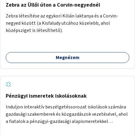
Zebra az Üllői úton a Corvin-negyednél
Zebra létesítése az egykori Kilián laktanya és a Corvin-
negyed között (a Kisfaludy utcához közelebb, ahol
középsziget is létesíthető).
Megnézem
Pénzügyi ismeretek iskolásoknak
Induljon interaktív beszélgetéssorozat iskolások számára
gazdasági szakemberek és közgazdászok vezetésével, ahol
a fiatalok a pénzügyi-gazdasági alapismeretekkel
kapcsolatban tájékozódhatnak. A program többalkalmas