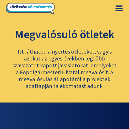
Megvalósuló ötletek
Itt láthatod a nyertes ötleteket, vagyis
azokat az egyes években legtöbb
szavazatot kapott javaslatokat, amelyeket
a Főpolgármesteri Hivatal megvalósít. A
megvalósulás állapotáról a projektek
adatlapján tájékoztatást adunk.