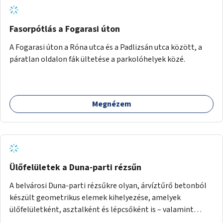
Fasorpótlás a Fogarasi úton
A Fogarasi úton a Róna utca és a Padlizsán utca között, a
páratlan oldalon fák ültetése a parkolóhelyek közé.
Megnézem
Ülőfelületek a Duna-parti rézsűn
A belvárosi Duna-parti rézsűkre olyan, árvíztűrő betonból
készült geometrikus elemek kihelyezése, amelyek
ülőfelületként, asztalként és lépcsőként is – valamint
néhány esetben extra funkcióval (kutyaitató, grill) –