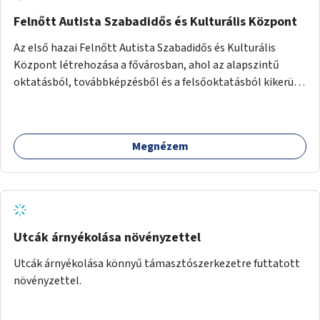
Felnőtt Autista Szabadidős és Kulturális Központ
Az első hazai Felnőtt Autista Szabadidős és Kulturális
Központ létrehozása a fővárosban, ahol az alapszintű
oktatásból, továbbképzésből és a felsőoktatásból kikerülő
autista fiatalok élethosszig tartó támogatásra és
közösségekre találhatnak.
Megnézem
Utcák árnyékolása növényzettel
Utcák árnyékolása könnyű támasztószerkezetre futtatott
növényzettel.