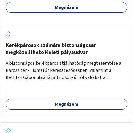
Megnézem
Kerékpárosok számára biztonságosan
megközelíthető Keleti pályaudvar
A biztonságos kerékpáros átjárhatóság megteremtése a
Baross tér - Fiumei út kereszteződésben, valamint a
Bethlen Gábor utcánál a Thököly útról való balra
kanyarodás biztosítása a Festetics György utca irányába.
Megnézem