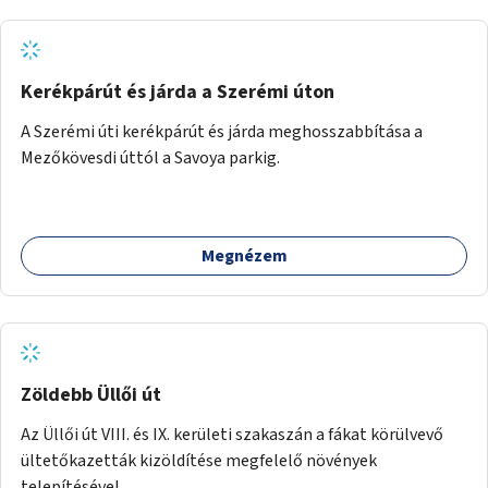
Kerékpárút és járda a Szerémi úton
A Szerémi úti kerékpárút és járda meghosszabbítása a
Mezőkövesdi úttól a Savoya parkig.
Megnézem
Zöldebb Üllői út
Az Üllői út VIII. és IX. kerületi szakaszán a fákat körülvevő
ültetőkazetták kizöldítése megfelelő növények
telepítésével.