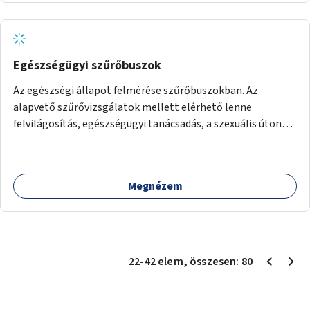
Egészségügyi szűrőbuszok
Az egészségi állapot felmérése szűrőbuszokban. Az
alapvető szűrővizsgálatok mellett elérhető lenne
felvilágosítás, egészségügyi tanácsadás, a szexuális úton
terjedő betegségek szűrése és a szenvedélybetegek
támogatása.
Megnézem
22
-
42
elem
, összesen:
80