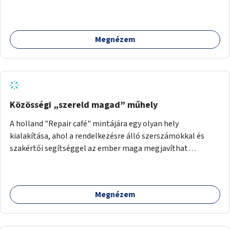
Megnézem
Közösségi „szereld magad” műhely
A holland "Repair café" mintájára egy olyan hely
kialakítása, ahol a rendelkezésre álló szerszámokkal és
szakértői segítséggel az ember maga megjavíthat
elromlott tárgyakat. A műhely egyben találkozóhely is,
lehetőség arra, hogy a közösség tagjai is segítsenek
egymásnak, megosszák tudásukat.
Megnézem