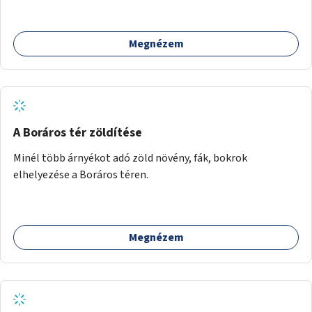
használhatók. Civilek bevonása a fenntartásba.
Megnézem
A Boráros tér zöldítése
Minél több árnyékot adó zöld növény, fák, bokrok
elhelyezése a Boráros téren.
Megnézem