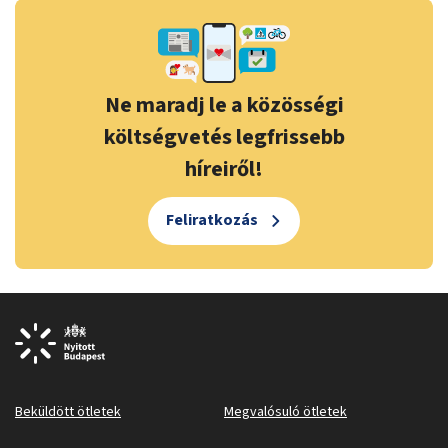
Ne maradj le a közösségi
költségvetés legfrissebb
híreiről!
Feliratkozás
Beküldött ötletek
Megvalósuló ötletek