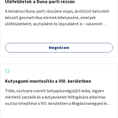
Ülőfelületek a Duna-parti rézsűn
A belvárosi Duna-parti rézsűkre olyan, árvíztűrő betonból
készült geometrikus elemek kihelyezése, amelyek
ülőfelületként, asztalként és lépcsőként is – valamint
néhány esetben extra funkcióval (kutyaitató, grill) –
használhatók. Civilek bevonása a fenntartásba.
Megnézem
Kutyagumi-mentesítés a VIII. kerületben
Több, oszlopra szerelt kutyapiszokgyűjtő kuka, ingyen
elérhető zacskók és a kutyavizelet felfogására alkalmas
oszlop telepítése a VIII. kerületben a Magdolnanegyed és a
Palotanegyed néhány pontján, pilot jelleggel.