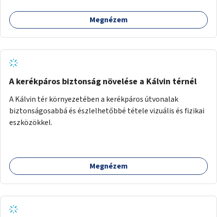
(pl. ivókút, telefontöltés).
Megnézem
A kerékpáros biztonság növelése a Kálvin térnél
A Kálvin tér környezetében a kerékpáros útvonalak
biztonságosabbá és észlelhetőbbé tétele vizuális és fizikai
eszközökkel.
Megnézem