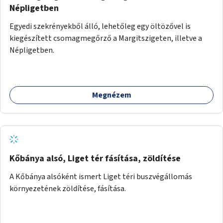
Népligetben
Egyedi szekrényekből álló, lehetőleg egy öltözővel is
kiegészített csomagmegőrző a Margitszigeten, illetve a
Népligetben.
Megnézem
Kőbánya alsó, Liget tér fásítása, zöldítése
A Kőbánya alsóként ismert Liget téri buszvégállomás
környezetének zöldítése, fásítása.