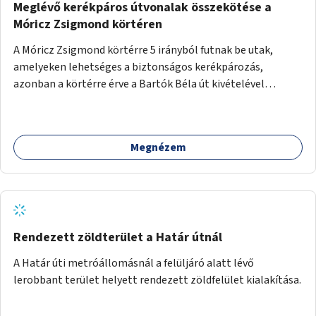
Meglévő kerékpáros útvonalak összekötése a
Móricz Zsigmond körtéren
A Móricz Zsigmond körtérre 5 irányból futnak be utak,
amelyeken lehetséges a biztonságos kerékpározás,
azonban a körtérre érve a Bartók Béla út kivételével
mindegyik kerékpáros útvonal megszakad. Alakítsuk ki a
kerékpáros útvonalak összekötését!
Megnézem
Rendezett zöldterület a Határ útnál
A Határ úti metróállomásnál a felüljáró alatt lévő
lerobbant terület helyett rendezett zöldfelület kialakítása.