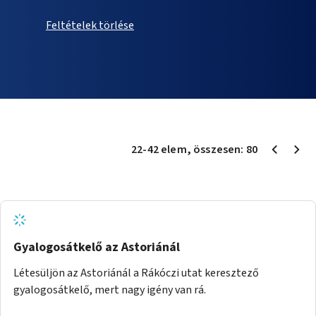
Feltételek törlése
22
-
42
elem
, összesen:
80
Gyalogosátkelő az Astoriánál
Létesüljön az Astoriánál a Rákóczi utat keresztező
gyalogosátkelő, mert nagy igény van rá.