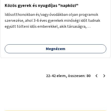
Közös gyerek és nyugdíjas "napközi"
Idősotthonokban és/vagy óvodákban olyan programok
szervezése, ahol 3-6 éves gyerekek minőségi időt tudnak
együtt tölteni idős emberekkel, akik társaságra,
beszélgetésre vágynak.
Megnézem
22
-
42
elem
, összesen:
80