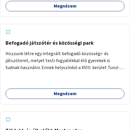
Megnézem
Befogadó játszótér és közösségi park
Hozzunk létre egy integrált befogadó közösségi- és
játszóteret, melyet testi fogyatékkal élő gyerekek is
tudnak használni. Ennek helyszínéül a XVIII. kerület Turul-
park területe lenne megfelelő, mely mind elérhetőségét,
mind infrastrukturális adottságait tekintve alkalmas egy új
játszótér kialakítására.
Megnézem