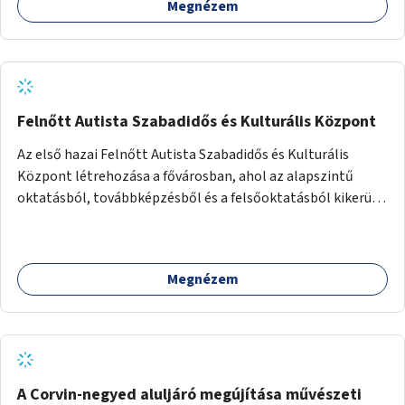
Megnézem
Felnőtt Autista Szabadidős és Kulturális Központ
Az első hazai Felnőtt Autista Szabadidős és Kulturális
Központ létrehozása a fővárosban, ahol az alapszintű
oktatásból, továbbképzésből és a felsőoktatásból kikerülő
autista fiatalok élethosszig tartó támogatásra és
közösségekre találhatnak.
Megnézem
A Corvin-negyed aluljáró megújítása művészeti