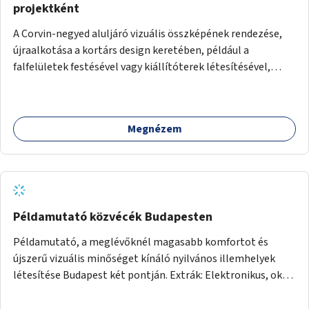
projektként
A Corvin-negyed aluljáró vizuális összképének rendezése,
újraalkotása a kortárs design keretében, például a
falfelületek festésével vagy kiállítóterek létesítésével,
amelyekben kortárs designerek, művészek, tervezők
alkotásai, termékei jelenhetnének meg alkalmat adva a
bemutatkozásra, szélesebb körben való ismertségre.
Megnézem
Példamutató közvécék Budapesten
Példamutató, a meglévőknél magasabb komfortot és
újszerű vizuális minőséget kínáló nyilvános illemhelyek
létesítése Budapest két pontján. Extrák: Elektronikus, okos
fizetési lehetőség vagy ingyenesség; újszerű fenntartási
konstrukció kidolgozása; egyéb kapcsolt szolgáltatások