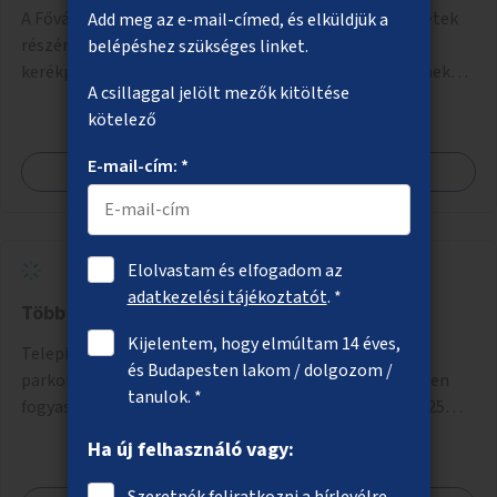
A Fővárosi Önkormányzat hirdessen pályázatot kerületek
Add meg az e-mail-címed, és elküldjük a
részére lakótelepi/társasházi közös, zárható, fedett
belépéshez szükséges linket.
kerékpártárolókra. Induljon egy mintaprojekt, amelynek
A csillaggal jelölt mezők kitöltése
alapján fel lehet mérni, milyen feladatokkal jár a kerület
kötelező
számára az üzemeltetés.
E-mail-cím: *
Megnézem
Elolvastam és elfogadom az
adatkezelési tájékoztatót
. *
Több ivókutat a városba
Kijelentem, hogy elmúltam 14 éves,
Telepítsenek forgalmasabb városi csomópontokra,
és Budapesten lakom / dolgozom /
parkokba ivókutakat, melyekből az emberek ingyenesen
tanulok. *
fogyaszthatnak ivóvizet. A keretösszegből nagyjából 25
ivókút telepítése lehetséges.
Ha új felhasználó vagy:
Szeretnék feliratkozni a hírlevélre.