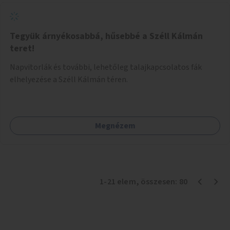
Tegyük árnyékosabbá, hűsebbé a Széll Kálmán
teret!
Napvitorlák és további, lehetőleg talajkapcsolatos fák
elhelyezése a Széll Kálmán téren.
Megnézem
1
-
21
elem
, összesen:
80