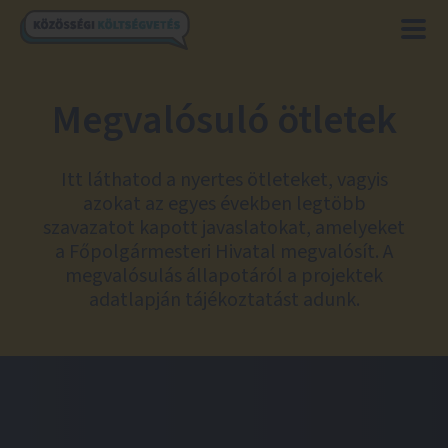
Megvalósuló ötletek
Itt láthatod a nyertes ötleteket, vagyis
azokat az egyes években legtöbb
szavazatot kapott javaslatokat, amelyeket
a Főpolgármesteri Hivatal megvalósít. A
megvalósulás állapotáról a projektek
adatlapján tájékoztatást adunk.