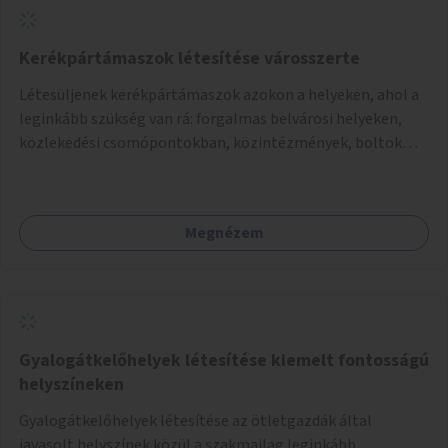
Kerékpártámaszok létesítése városszerte
Létesüljenek kerékpártámaszok azokon a helyeken, ahol a
leginkább szükség van rá: forgalmas belvárosi helyeken,
közlekedési csomópontokban, közintézmények, boltok
előtt.
Megnézem
Gyalogátkelőhelyek létesítése kiemelt fontosságú
helyszíneken
Gyalogátkelőhelyek létesítése az ötletgazdák által
javasolt helyszínek közül a szakmailag leginkább