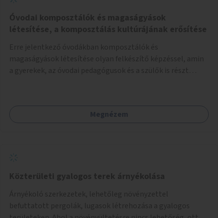
Óvodai komposztálók és magaságyások
létesítése, a komposztálás kultúrájának erősítése
Erre jelentkező óvodákban komposztálók és
magaságyások létesítése olyan felkészítő képzéssel, amin
a gyerekek, az óvodai pedagógusok és a szülők is részt
vehetnek.
Megnézem
Közterületi gyalogos terek árnyékolása
Árnyékoló szerkezetek, lehetőleg növényzettel
befuttatott pergolák, lugasok létrehozása a gyalogos
területeken. Ahol a növényültetésre nincs lehetőség, ott