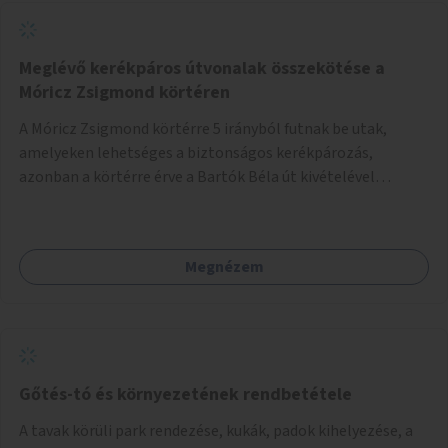
Meglévő kerékpáros útvonalak összekötése a
Móricz Zsigmond körtéren
A Móricz Zsigmond körtérre 5 irányból futnak be utak,
amelyeken lehetséges a biztonságos kerékpározás,
azonban a körtérre érve a Bartók Béla út kivételével
mindegyik kerékpáros útvonal megszakad. Alakítsuk ki a
kerékpáros útvonalak összekötését!
Megnézem
Gőtés-tó és környezetének rendbetétele
A tavak körüli park rendezése, kukák, padok kihelyezése, a