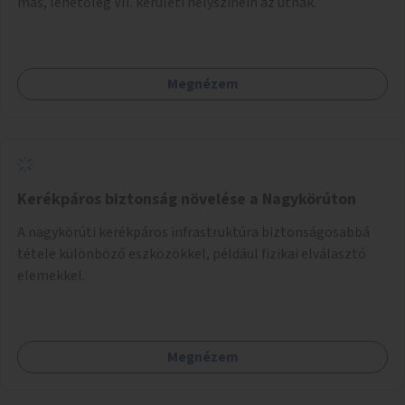
más, lehetőleg VII. kerületi helyszínein az útnak.
Megnézem
Kerékpáros biztonság növelése a Nagykörúton
A nagykörúti kerékpáros infrastruktúra biztonságosabbá
tétele különböző eszközökkel, például fizikai elválasztó
elemekkel.
Megnézem