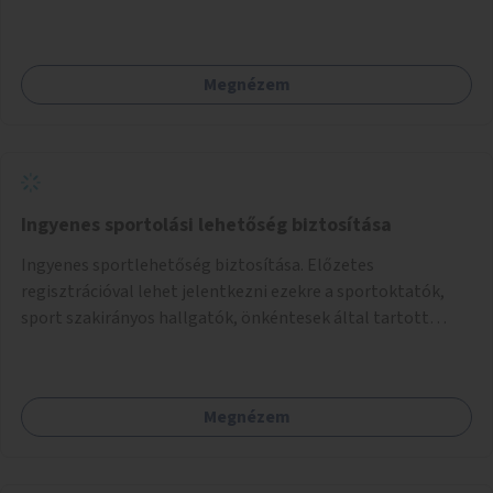
park területe lenne megfelelő, mely mind elérhetőségét,
mind infrastrukturális adottságait tekintve alkalmas egy új
játszótér kialakítására.
Megnézem
Ingyenes sportolási lehetőség biztosítása
Ingyenes sportlehetőség biztosítása. Előzetes
regisztrációval lehet jelentkezni ezekre a sportoktatók,
sport szakirányos hallgatók, önkéntesek által tartott
programokra.
Megnézem