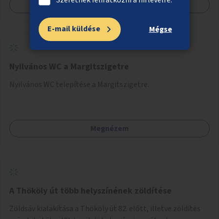
Megnézem
E-mail küldése
Mégse
Nyilvános WC a Margitszigetre
Nyilvános WC telepítése a Margitszigetre.
Megnézem
A Thököly út több helyszínének zöldítése
Zöldsáv kialakítása a Thököly út 82. előtt, illetve zöldítés