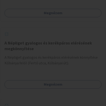
üzleti partnereknél kedvezményekre, ajándékokra válthat a
felhasználó.
Megnézem
A Népliget gyalogos és kerékpáros elérésének
megkönnyítése
A Népliget gyalogos és kerékpáros elérésének könnyítése
Kőbánya felől (Fertő utca, Kőbányai út).
Megnézem