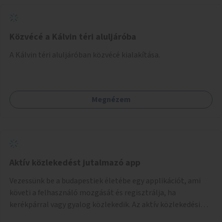
Közvécé a Kálvin téri aluljáróba
A Kálvin téri aluljáróban közvécé kialakítása.
Megnézem
Aktív közlekedést jutalmazó app
Vezessünk be a budapestiek életébe egy applikációt, ami
követi a felhasználó mozgását és regisztrálja, ha
kerékpárral vagy gyalog közlekedik. Az aktív közlekedési
formákat virtuálisan jutalmazza, amit az együttműködő