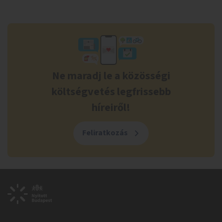
Ne maradj le a közösségi
költségvetés legfrissebb
híreiről!
Feliratkozás