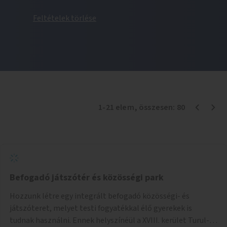
Feltételek törlése
1
-
21
elem
, összesen:
80
Befogadó játszótér és közösségi park
Hozzunk létre egy integrált befogadó közösségi- és
játszóteret, melyet testi fogyatékkal élő gyerekek is
tudnak használni. Ennek helyszínéül a XVIII. kerület Turul-