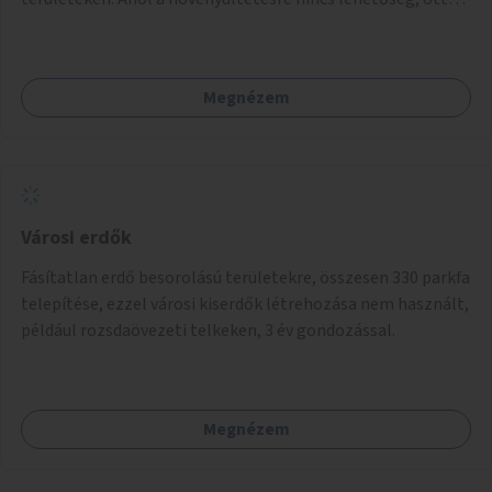
akár dézsából felfutó futónövényzet alkalmazása, legvégső
megoldásként napvitorlák felszerelése.
Megnézem
Városi erdők
Fásítatlan erdő besorolású területekre, összesen 330 parkfa
telepítése, ezzel városi kiserdők létrehozása nem használt,
például rozsdaövezeti telkeken, 3 év gondozással.
Megnézem