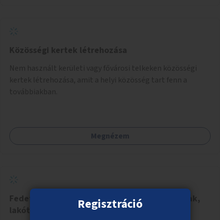
Közösségi kertek létrehozása
Nem használt kerületi vagy fővárosi telkeken közösségi
kertek létrehozása, amit a helyi közösség tart fenn a
továbbiakban.
Megnézem
Fedett kerékpártárolók létesítése társasházak,
Regisztráció
lakótelepek környékén