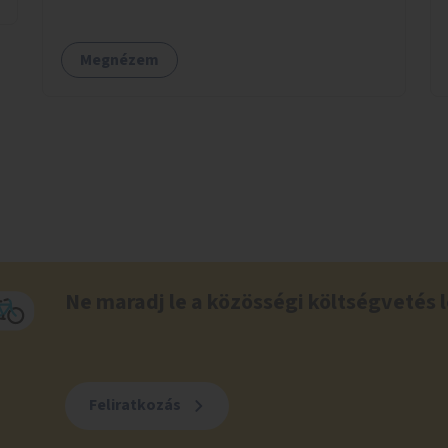
lehetőség vagy ingyenesség; újszerű
fenntartási konstrukció kidolgozása; egyéb
Megnézem
kapcsolt szolgáltatások (pl. ivókút,
telefontöltés).
Ne maradj le a közösségi költségvetés l
Feliratkozás