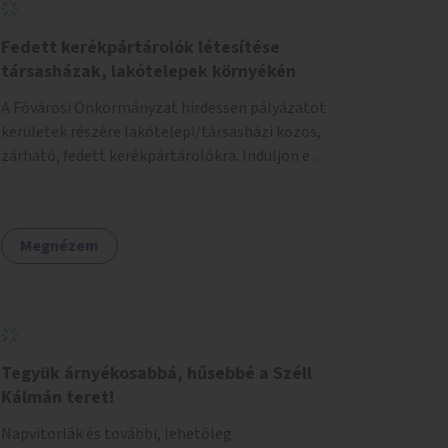
Fedett kerékpártárolók létesítése
társasházak, lakótelepek környékén
A Fővárosi Önkormányzat hirdessen pályázatot
kerületek részére lakótelepi/társasházi közös,
zárható, fedett kerékpártárolókra. Induljon egy
mintaprojekt, amelynek alapján fel lehet
mérni, milyen feladatokkal jár a kerület
számára az üzemeltetés.
Megnézem
Tegyük árnyékosabbá, hűsebbé a Széll
Kálmán teret!
Napvitorlák és további, lehetőleg