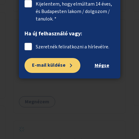
Megnézem
Kijelentem, hogy elmúltam 14 éves,
és Budapesten lakom / dolgozom /
tanulok. *
Ha új felhasználó vagy:
Gyalogátkelőhelyek létesítése kiemelt
Szeretnék feliratkozni a hírlevélre.
fontosságú helyszíneken
Gyalogátkelőhelyek létesítése az ötletgazdák
E-mail küldése
Mégse
által javasolt helyszínek közül a szakmailag
leginkább indokoltaknál, a projekt
költségkeretéből.
Megnézem