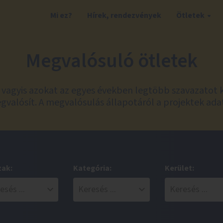
Mi ez?
Hírek, rendezvények
Ötletek
Megvalósuló ötletek
t, vagyis azokat az egyes években legtöbb szavazatot 
valósít. A megvalósulás állapotáról a projektek ada
zak:
Kategória:
Kerület: