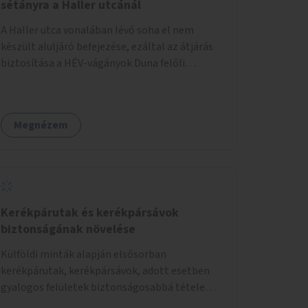
sétányra a Haller utcánál
A Haller utca vonalában lévő soha el nem
készült aluljáró befejezése, ezáltal az átjárás
biztosítása a HÉV-vágányok Duna felőli
oldalára.
Megnézem
Kerékpárutak és kerékpársávok
biztonságának növelése
Külföldi minták alapján elsősorban
kerékpárutak, kerékpársávok, adott esetben
gyalogos felületek biztonságosabbá tétele
kísérleti kiegészítő fejlesztésekkel (terelők,