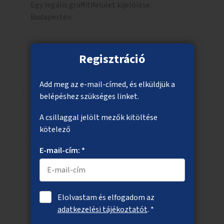
Egy legális graffitifelület kijelölése
Budapesten.
Regisztráció
Megnézem
Add meg az e-mail-címed, és elküldjük a
belépéshez szükséges linket.
A csillaggal jelölt mezők kitöltése
Köztéri piszoárok létesítése kísérleti
kötelező
jelleggel
E-mail-cím: *
Külföldön (pl. Hollandiában) elterjedt kültéri
piszoárok létesítése a városban (például egyes
Duna-parti területeken) kísérleti jelleggel.
Elolvastam és elfogadom az
adatkezelési tájékoztatót
. *