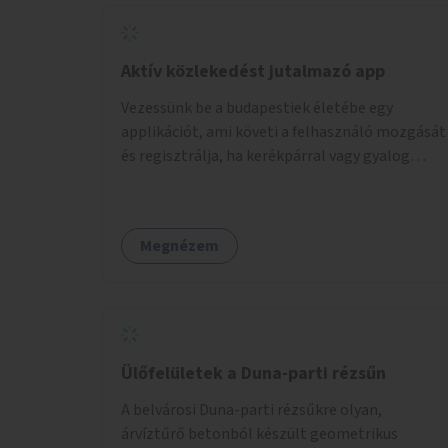
Aktív közlekedést jutalmazó app
Vezessünk be a budapestiek életébe egy
applikációt, ami követi a felhasználó mozgását
és regisztrálja, ha kerékpárral vagy gyalog
közlekedik. Az aktív közlekedési formákat
virtuálisan jutalmazza, amit az együttműködő
üzleti partnereknél kedvezményekre,
Megnézem
ajándékokra válthat a felhasználó.
Ülőfelületek a Duna-parti rézsűn
A belvárosi Duna-parti rézsűkre olyan,
árvíztűrő betonból készült geometrikus