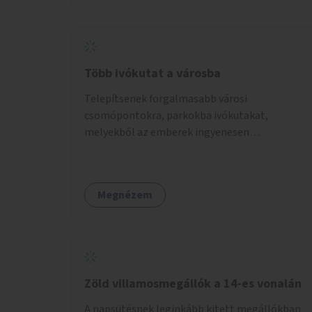
Több ivókutat a városba
Telepítsenek forgalmasabb városi
csomópontokra, parkokba ivókutakat,
melyekből az emberek ingyenesen
fogyaszthatnak ivóvizet. A keretösszegből
nagyjából 25 ivókút telepítése lehetséges.
Megnézem
Zöld villamosmegállók a 14-es vonalán
A napsütésnek leginkább kitett megállókban