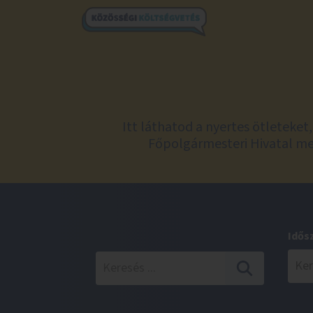
Itt láthatod a nyertes ötleteke
Főpolgármesteri Hivatal meg
Idős