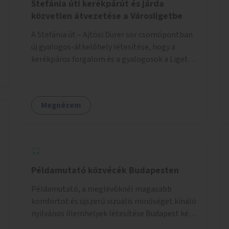
Stefánia úti kerékpárút és járda
közvetlen átvezetése a Városligetbe
A Stefánia út – Ajtósi Dürer sor csomópontban
új gyalogos-átkelőhely létesítése, hogy a
kerékpáros forgalom és a gyalogosok a Liget
felé vezető bal oldali járdáról közvetlenül
átkelhessenek a Városligetbe.
Megnézem
Példamutató közvécék Budapesten
Példamutató, a meglévőknél magasabb
komfortot és újszerű vizuális minőséget kínáló
nyilvános illemhelyek létesítése Budapest két
pontján. Extrák: Elektronikus, okos fizetési