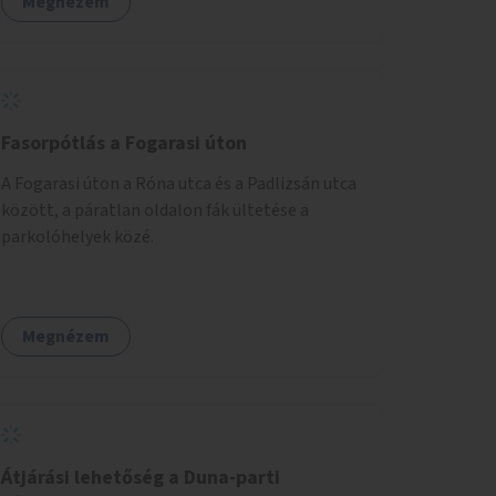
Megnézem
Fasorpótlás a Fogarasi úton
A Fogarasi úton a Róna utca és a Padlizsán utca
között, a páratlan oldalon fák ültetése a
parkolóhelyek közé.
Megnézem
Átjárási lehetőség a Duna-parti