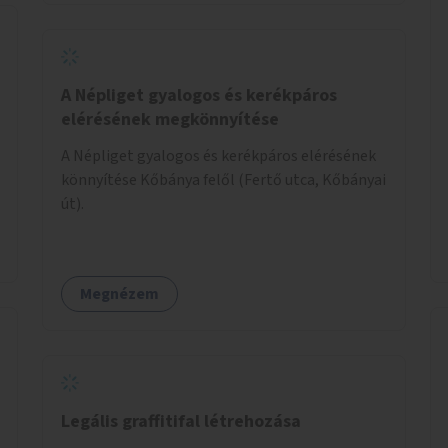
A Népliget gyalogos és kerékpáros
elérésének megkönnyítése
A Népliget gyalogos és kerékpáros elérésének
könnyítése Kőbánya felől (Fertő utca, Kőbányai
út).
Megnézem
Legális graffitifal létrehozása