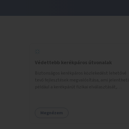
Védettebb kerékpáros útvonalak
Biztonságos kerékpáros közlekedést lehetővé
tevő fejlesztések megvalósítása, ami jelentheti
például a kerékpárút fizikai elválasztását,
szintbeli kiemelését, optikai jelölését, az
indirekt balra kanyarodási lehetőség jelölését –
különösen a veszélyesebb kereszteződésekben,
Megnézem
vagy akár egyes egyirányú utcák megnyitását
szembeforgalmú kerékpározásra.