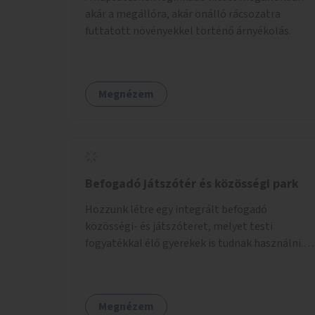
akár a megállóra, akár önálló rácsozatra
futtatott növényekkel történő árnyékolás.
Megnézem
Befogadó játszótér és közösségi park
Hozzunk létre egy integrált befogadó
közösségi- és játszóteret, melyet testi
fogyatékkal élő gyerekek is tudnak használni.
Ennek helyszínéül a XVIII. kerület Turul-park
területe lenne megfelelő, mely mind
elérhetőségét, mind infrastrukturális
Megnézem
adottságait tekintve alkalmas egy új játszótér