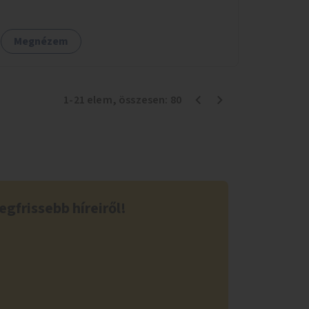
műanyag elválasztó elemek, több és jobban
látható felfestés stb.)
Megnézem
1
-
21
elem
, összesen:
80
egfrissebb híreiről!