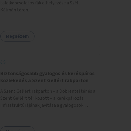
talajkapcsolatos fák elhelyezése a Széll
Kálmán téren.
Megnézem
Biztonságosabb gyalogos és kerékpáros
közlekedés a Szent Gellért rakparton
A Szent Gellért rakparton – a Döbrentei tér és a
Szent Gellért tér között – a kerékpározás
infrastruktúrájának javítása a gyalogosok
érdekében is.