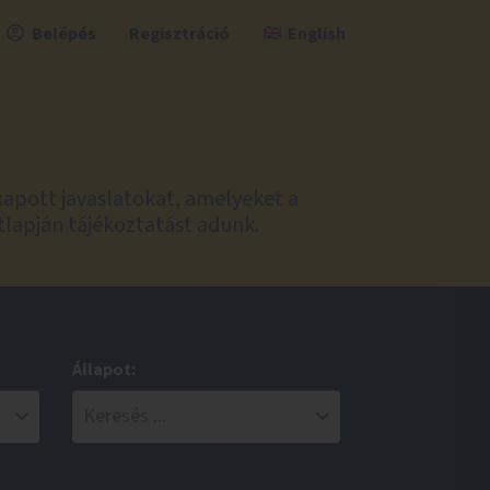
Belépés
Regisztráció
English
kapott javaslatokat, amelyeket a
tlapján tájékoztatást adunk.
Állapot: