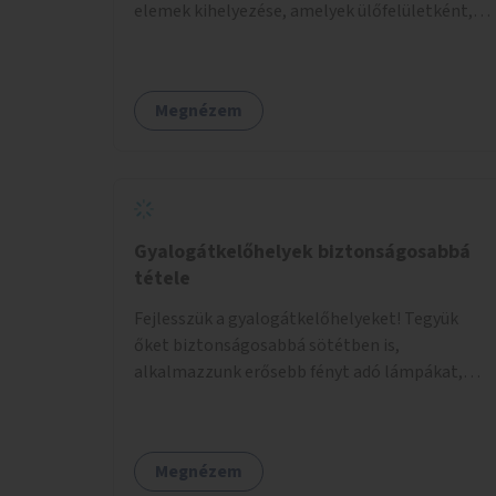
elemek kihelyezése, amelyek ülőfelületként,
asztalként és lépcsőként is – valamint néhány
esetben extra funkcióval (kutyaitató, grill) –
használhatók. Civilek bevonása a fenntartásba.
Megnézem
Gyalogátkelőhelyek biztonságosabbá
tétele
Fejlesszük a gyalogátkelőhelyeket! Tegyük
őket biztonságosabbá sötétben is,
alkalmazzunk erősebb fényt adó lámpákat,
helyezzünk ki hangjelzést adó készülékeket és
taktilis jelzéseket a vakok és gyengénlátók
számára.
Megnézem