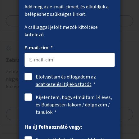
Add meg az e-mail-címed, és elküldjük a
belépéshez szükséges linket.
Megnézem
A csillaggal jelölt mezők kitöltése
kötelező
E-mail-cím: *
Zebra az Üllői úton a Corvin-negyednél
Zebra létesítése az egykori Kilián laktanya és a Corvin-
Elolvastam és elfogadom az
negyed között (a Kisfaludy utcához közelebb, ahol
adatkezelési tájékoztatót
. *
középsziget is létesíthető).
Kijelentem, hogy elmúltam 14 éves,
és Budapesten lakom / dolgozom /
tanulok. *
Megnézem
Ha új felhasználó vagy: