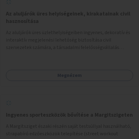
Az aluljárók üres helyiségeinek, kirakatainak civil
hasznosítása
Az aluljárók üres üzlethelyiségeiben ingyenes, dekoratív és
interaktív megjelenési lehetőség biztosítása civil
szervezetek számára, a társadalmi felelősségvállalás
jegyében. A cél, hogy közérdekű, segítő tevékenységeket
mutassanak be látványos, gondolatébresztő formában,
például rajzokkal, kérdésekkel, üzenetküldési lehetőséggel
Megnézem
vagy akciónapokkal – bérleti és közüzemi díjak nélkül, a
jelenlegi elhanyagolt állapot helyett.
Ingyenes sporteszközök bővítése a Margitszigeten
A Margitsziget északi részén saját testsúllyal használható,
strapabíró edzőeszközök telepítése (street workout