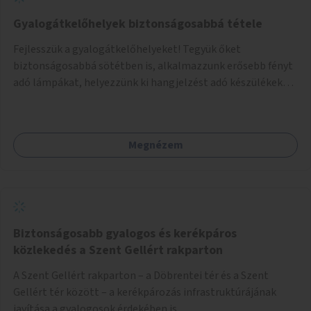
Gyalogátkelőhelyek biztonságosabbá tétele
Fejlesszük a gyalogátkelőhelyeket! Tegyük őket
biztonságosabbá sötétben is, alkalmazzunk erősebb fényt
adó lámpákat, helyezzünk ki hangjelzést adó készülékeket
és taktilis jelzéseket a vakok és gyengénlátók számára.
Megnézem
Biztonságosabb gyalogos és kerékpáros
közlekedés a Szent Gellért rakparton
A Szent Gellért rakparton – a Döbrentei tér és a Szent
Gellért tér között – a kerékpározás infrastruktúrájának
javítása a gyalogosok érdekében is.