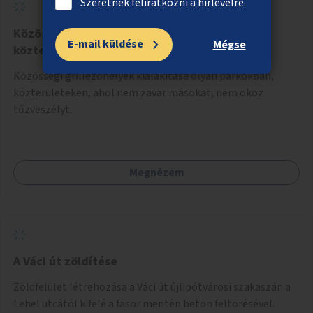
Szeretnék feliratkozni a hírlevélre.
Közösségi grillezőhelyek parkokban,
E-mail küldése
Mégse
közterületeken
Közösségi grillezőhelyek kialakítása olyan parkokban,
közterületeken, ahol nem zavar másokat, nem okoz
tűzveszélyt.
Megnézem
A Váci út zöldítése
Zöldfelület létrehozása a Váci út újlipótvárosi szakaszán a
Lehel utcától kifelé a fasor mentén beton feltörésével.