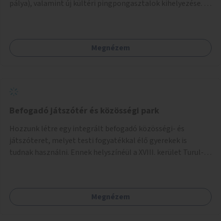
pálya), valamint új kültéri pingpongasztalok kihelyezése. A
meglévő fitneszterület jelenleg alig felszerelt, így
kihasználatlan. A pingpongasztalok telepítésével egy
népszerű, ingyenes sportolási lehetőség válna elérhetővé a
Megnézem
sziget északi felén, ahol jelenleg egyetlen asztal sem
található.
Befogadó játszótér és közösségi park
Hozzunk létre egy integrált befogadó közösségi- és
játszóteret, melyet testi fogyatékkal élő gyerekek is
tudnak használni. Ennek helyszínéül a XVIII. kerület Turul-
park területe lenne megfelelő, mely mind elérhetőségét,
mind infrastrukturális adottságait tekintve alkalmas egy új
játszótér kialakítására.
Megnézem