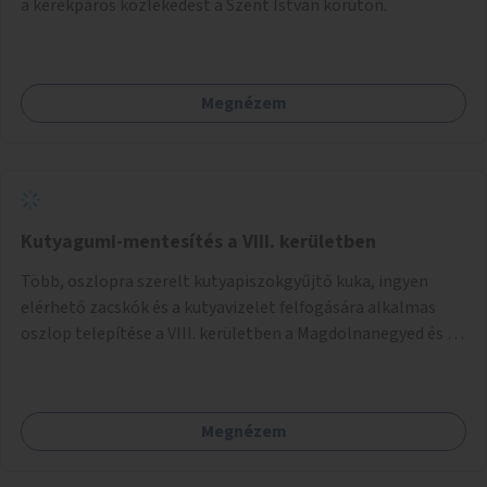
a kerékpáros közlekedést a Szent István körúton.
Megnézem
Kutyagumi-mentesítés a VIII. kerületben
Több, oszlopra szerelt kutyapiszokgyűjtő kuka, ingyen
elérhető zacskók és a kutyavizelet felfogására alkalmas
oszlop telepítése a VIII. kerületben a Magdolnanegyed és a
Palotanegyed néhány pontján, pilot jelleggel.
Megnézem