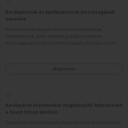
Kerékpárutak és kerékpársávok biztonságának
növelése
Külföldi minták alapján elsősorban kerékpárutak,
kerékpársávok, adott esetben gyalogos felületek
biztonságosabbá tétele kísérleti kiegészítő fejlesztésekkel
(terelők, műanyag elválasztó elemek, több és jobban
látható felfestés stb.)
Megnézem
Kerékpáros közlekedést megkönnyítő fejlesztések
a Szent István körúton
Olyan fejlesztések megvalósítása, amelyek lehetővé teszik