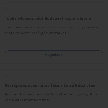
Több nyilvános vécé Budapest közterületein
További két nyilvános vécé létesítése olyan helyszíneken,
ahol erre kiemelkedő igény mutatkozik.
Megnézem
Kerékpáros nyom létesítése a külső Bécsi úton
Az ürömi körforgalomtól a Bécsi úton / Aranyvölgy úton
kerékpáros nyom felfestése.