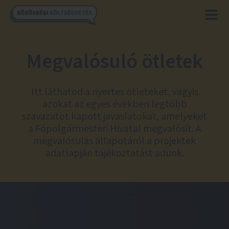
Megvalósuló ötletek
Itt láthatod a nyertes ötleteket, vagyis
azokat az egyes években legtöbb
szavazatot kapott javaslatokat, amelyeket
a Főpolgármesteri Hivatal megvalósít. A
megvalósulás állapotáról a projektek
adatlapján tájékoztatást adunk.