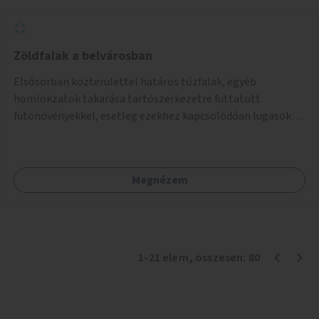
Zöldfalak a belvárosban
Elsősorban közterülettel határos tűzfalak, egyéb
homlokzatok takarása tartószerkezetre futtatott
futónövényekkel, esetleg ezekhez kapcsolódóan lugasok
kialakítása. Ezzel olyan belvárosi helyszíneken növelhető a
zöldfelületek mennyisége, ahol helyhiány miatt másra
nincs lehetőség.
Megnézem
1
-
21
elem
, összesen:
80