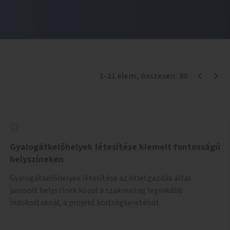
1
-
21
elem
, összesen:
80
Gyalogátkelőhelyek létesítése kiemelt fontosságú
helyszíneken
Gyalogátkelőhelyek létesítése az ötletgazdák által
javasolt helyszínek közül a szakmailag leginkább
indokoltaknál, a projekt költségkeretéből.