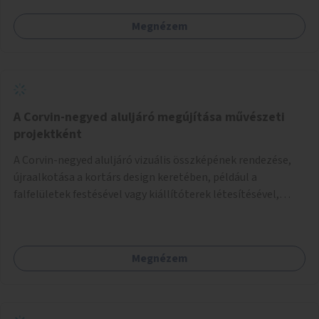
Megnézem
A Corvin-negyed aluljáró megújítása művészeti
projektként
A Corvin-negyed aluljáró vizuális összképének rendezése,
újraalkotása a kortárs design keretében, például a
falfelületek festésével vagy kiállítóterek létesítésével,
amelyekben kortárs designerek, művészek, tervezők
alkotásai, termékei jelenhetnének meg alkalmat adva a
bemutatkozásra, szélesebb körben való ismertségre.
Megnézem