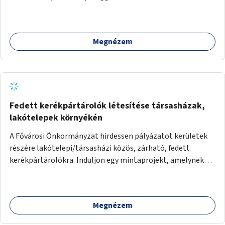
Megnézem
Fedett kerékpártárolók létesítése társasházak,
lakótelepek környékén
A Fővárosi Önkormányzat hirdessen pályázatot kerületek
részére lakótelepi/társasházi közös, zárható, fedett
kerékpártárolókra. Induljon egy mintaprojekt, amelynek
alapján fel lehet mérni, milyen feladatokkal jár a kerület
számára az üzemeltetés.
Megnézem