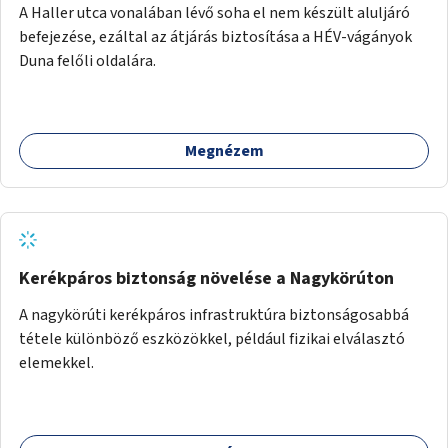
A Haller utca vonalában lévő soha el nem készült aluljáró
befejezése, ezáltal az átjárás biztosítása a HÉV-vágányok
Duna felőli oldalára.
Megnézem
Kerékpáros biztonság növelése a Nagykörúton
A nagykörúti kerékpáros infrastruktúra biztonságosabbá
tétele különböző eszközökkel, például fizikai elválasztó
elemekkel.