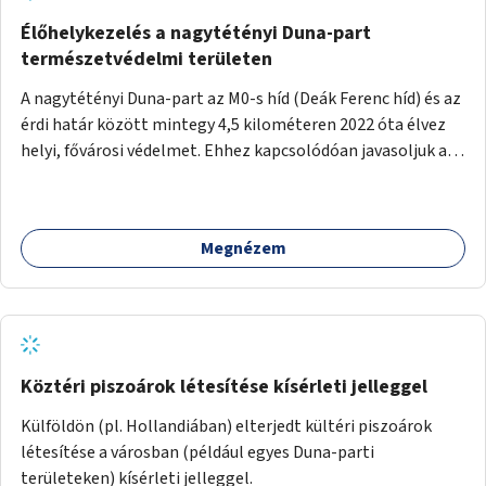
Élőhelykezelés a nagytétényi Duna-part
természetvédelmi területen
A nagytétényi Duna-part az M0-s híd (Deák Ferenc híd) és az
érdi határ között mintegy 4,5 kilométeren 2022 óta élvez
helyi, fővárosi védelmet. Ehhez kapcsolódóan javasoljuk a
terület élőhelykezelését, a tájidegen, invazív fajok
ritkítását, visszaszorítását.
Megnézem
Köztéri piszoárok létesítése kísérleti jelleggel
Külföldön (pl. Hollandiában) elterjedt kültéri piszoárok
létesítése a városban (például egyes Duna-parti
területeken) kísérleti jelleggel.