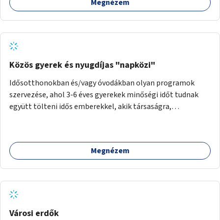
Megnézem
Közös gyerek és nyugdíjas "napközi"
Idősotthonokban és/vagy óvodákban olyan programok
szervezése, ahol 3-6 éves gyerekek minőségi időt tudnak
együtt tölteni idős emberekkel, akik társaságra,
beszélgetésre vágynak.
Megnézem
Városi erdők