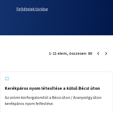
Feltételek törlése
1
-
21
elem
, összesen:
80
Kerékpáros nyom létesítése a külső Bécsi úton
Az ürömi körforgalomtól a Bécsi úton / Aranyvölgy úton
kerékpáros nyom felfestése.