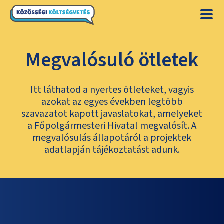
Megvalósuló ötletek
Itt láthatod a nyertes ötleteket, vagyis
azokat az egyes években legtöbb
szavazatot kapott javaslatokat, amelyeket
a Főpolgármesteri Hivatal megvalósít. A
megvalósulás állapotáról a projektek
adatlapján tájékoztatást adunk.