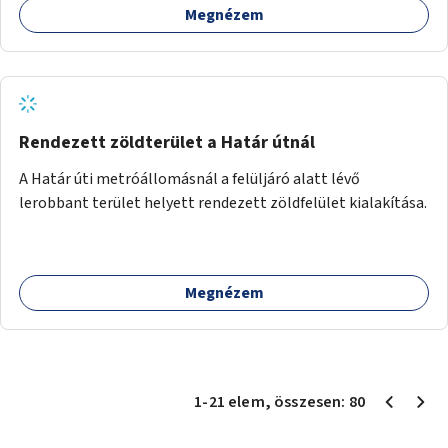
Megnézem
Rendezett zöldterület a Határ útnál
A Határ úti metróállomásnál a felüljáró alatt lévő
lerobbant terület helyett rendezett zöldfelület kialakítása.
Megnézem
1
-
21
elem
, összesen:
80