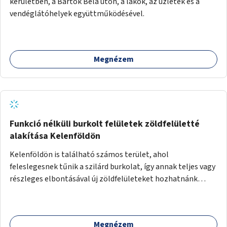
kerületben, a Bartók Béla úton, a lakók, az üzletek és a
vendéglátóhelyek együttműködésével.
Megnézem
Funkció nélküli burkolt felületek zöldfelületté
alakítása Kelenföldön
Kelenföldön is található számos terület, ahol
feleslegesnek tűnik a szilárd burkolat, így annak teljes vagy
részleges elbontásával új zöldfelületeket hozhatnánk
létre. Ilyenek például az Etele út 19. és Mérnök utca 32.
közötti, vagy a Fraknó utca 22/b és a Bártfai utca közötti
aszfaltos területek.
Megnézem