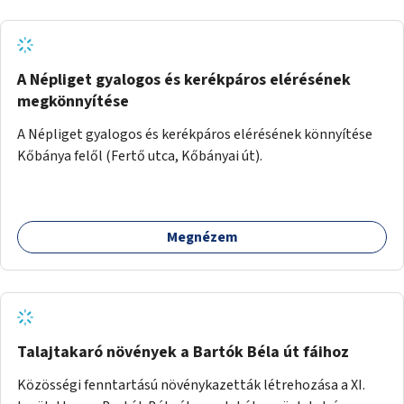
A Népliget gyalogos és kerékpáros elérésének
megkönnyítése
A Népliget gyalogos és kerékpáros elérésének könnyítése
Kőbánya felől (Fertő utca, Kőbányai út).
Megnézem
Talajtakaró növények a Bartók Béla út fáihoz
Közösségi fenntartású növénykazetták létrehozása a XI.