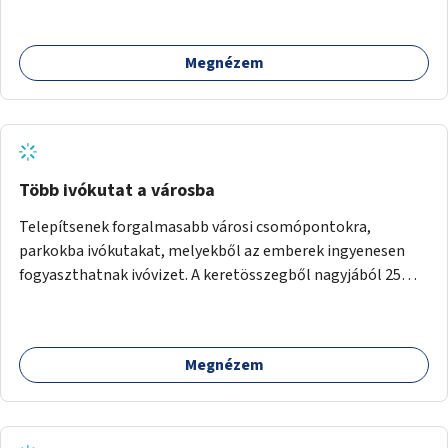
Megnézem
Több ivókutat a városba
Telepítsenek forgalmasabb városi csomópontokra,
parkokba ivókutakat, melyekből az emberek ingyenesen
fogyaszthatnak ivóvizet. A keretösszegből nagyjából 25
ivókút telepítése lehetséges.
Megnézem