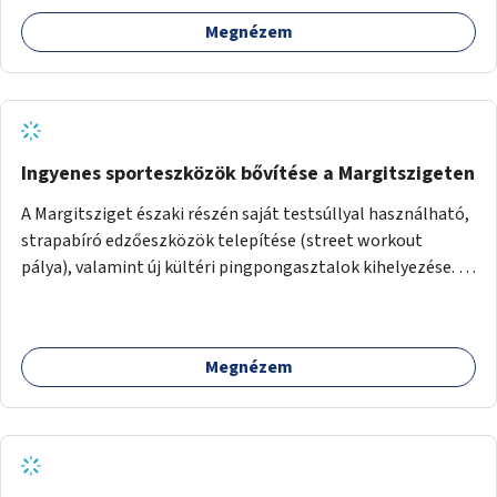
aszfaltos területek.
Megnézem
Ingyenes sporteszközök bővítése a Margitszigeten
A Margitsziget északi részén saját testsúllyal használható,
strapabíró edzőeszközök telepítése (street workout
pálya), valamint új kültéri pingpongasztalok kihelyezése. A
meglévő fitneszterület jelenleg alig felszerelt, így
kihasználatlan. A pingpongasztalok telepítésével egy
népszerű, ingyenes sportolási lehetőség válna elérhetővé a
Megnézem
sziget északi felén, ahol jelenleg egyetlen asztal sem
található.