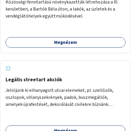
Közösségi fenntartású növénykazetták létrehozása a XI.
kerületben, a Bartók Béla úton, a lakók, az üzletek és a
vendéglátóhelyek együttműködésével.
Megnézem
Legális streetart akciók
Jelöljünk ki elhanyagolt utcai elemeket, pl. szellőzők,
oszlopok, villanyszekrények, padok, buszmegállók,
amelyek újrafestését, dekorálását civilekre bíznánk.
Támogassuk a közösségi alapon való megújulást a
szükséges eszközökkel.
Megnézem