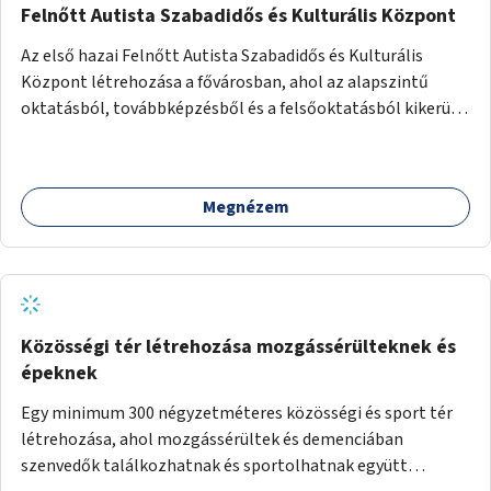
Felnőtt Autista Szabadidős és Kulturális Központ
Az első hazai Felnőtt Autista Szabadidős és Kulturális
Központ létrehozása a fővárosban, ahol az alapszintű
oktatásból, továbbképzésből és a felsőoktatásból kikerülő
autista fiatalok élethosszig tartó támogatásra és
közösségekre találhatnak.
Megnézem
Közösségi tér létrehozása mozgássérülteknek és
épeknek
Egy minimum 300 négyzetméteres közösségi és sport tér
létrehozása, ahol mozgássérültek és demenciában
szenvedők találkozhatnak és sportolhatnak együtt