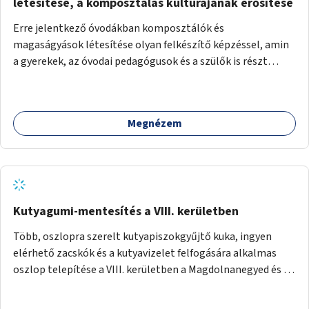
létesítése, a komposztálás kultúrájának erősítése
Erre jelentkező óvodákban komposztálók és
magaságyások létesítése olyan felkészítő képzéssel, amin
a gyerekek, az óvodai pedagógusok és a szülők is részt
vehetnek.
Megnézem
Kutyagumi-mentesítés a VIII. kerületben
Több, oszlopra szerelt kutyapiszokgyűjtő kuka, ingyen
elérhető zacskók és a kutyavizelet felfogására alkalmas
oszlop telepítése a VIII. kerületben a Magdolnanegyed és a
Palotanegyed néhány pontján, pilot jelleggel.