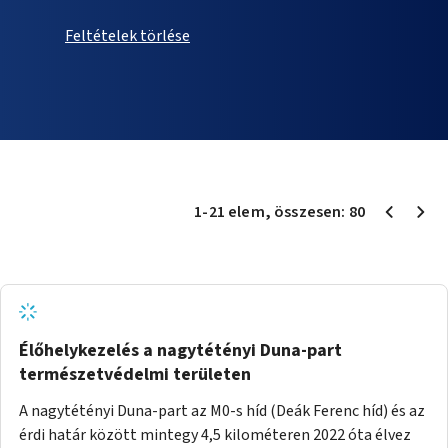
Feltételek törlése
1
-
21
elem
, összesen:
80
Élőhelykezelés a nagytétényi Duna-part
természetvédelmi területen
A nagytétényi Duna-part az M0-s híd (Deák Ferenc híd) és az
érdi határ között mintegy 4,5 kilométeren 2022 óta élvez