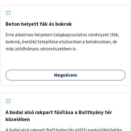
Beton helyett fák és bokrok
Erre alkalmas helyeken talajkapcsolatos növényzet (fák,
bokrok, évelők) telepítése elsősorban a belvárosban, de
más zöldhiányos városrészekben is.
Megnézem
A budai alsó rakpart fásítása a Batthyány tér
közelében
A budai alsó rakpart Batthyány tér előtti parkolófelületén