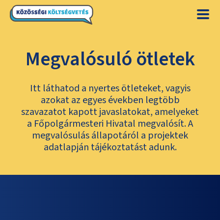
Megvalósuló ötletek
Itt láthatod a nyertes ötleteket, vagyis
azokat az egyes években legtöbb
szavazatot kapott javaslatokat, amelyeket
a Főpolgármesteri Hivatal megvalósít. A
megvalósulás állapotáról a projektek
adatlapján tájékoztatást adunk.