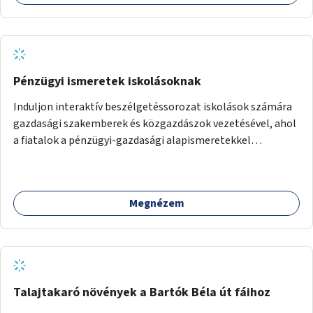
Pénzügyi ismeretek iskolásoknak
Induljon interaktív beszélgetéssorozat iskolások számára
gazdasági szakemberek és közgazdászok vezetésével, ahol
a fiatalok a pénzügyi-gazdasági alapismeretekkel
kapcsolatban tájékozódhatnak. A program többalkalmas
lenne, heti rendszerességgel tartanák iskolai csoportok
számára, önkormányzati intézményben vagy külső
Megnézem
helyszínen iskolai együttműködéssel. A szervezést az
Önkormányzat koordinálná, a tematikát a szakemberek
alakítanák ki, külön figyelmet fordítva a hátrányos helyzetű
gyerekek bevonására is. A program pilot jelleggel indulna,
több korosztály számára.
Talajtakaró növények a Bartók Béla út fáihoz