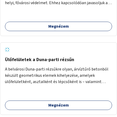
helyi, fővárosi védelmet. Ehhez kapcsolódóan javasoljuk a
terület élőhelykezelését, a tájidegen, invazív fajok
ritkítását, visszaszorítását.
Megnézem
Ülőfelületek a Duna-parti rézsűn
A belvárosi Duna-parti rézsűkre olyan, árvíztűrő betonból
készült geometrikus elemek kihelyezése, amelyek
ülőfelületként, asztalként és lépcsőként is – valamint
néhány esetben extra funkcióval (kutyaitató, grill) –
használhatók. Civilek bevonása a fenntartásba.
Megnézem