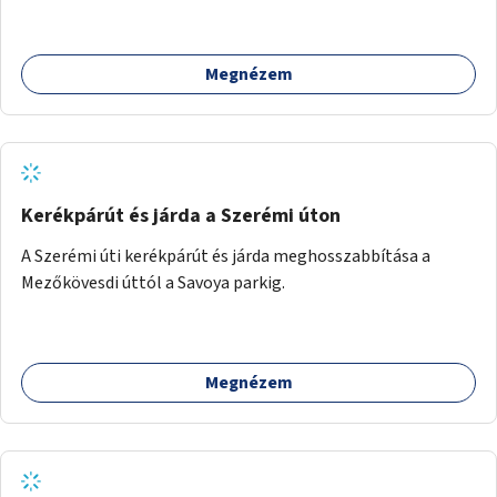
épekkel. Elsősorban egy pétanque pálya létrehozása lenne
célszerű, amit a legtöbb mozgásában korlátozott ember is
tud játszani, fontos, hogy a téren legyenek formájukban,
Megnézem
hangulatukban elkülönülő pontok, mezítlábas ösvények, az
egész legyen zöld és üdítő hangulatú.
Kerékpárút és járda a Szerémi úton
A Szerémi úti kerékpárút és járda meghosszabbítása a
Mezőkövesdi úttól a Savoya parkig.
Megnézem