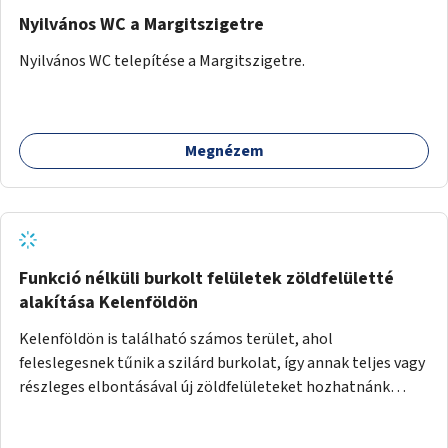
Nyilvános WC a Margitszigetre
Nyilvános WC telepítése a Margitszigetre.
Megnézem
Funkció nélküli burkolt felületek zöldfelületté
alakítása Kelenföldön
Kelenföldön is található számos terület, ahol
feleslegesnek tűnik a szilárd burkolat, így annak teljes vagy
részleges elbontásával új zöldfelületeket hozhatnánk
létre. Ilyenek például az Etele út 19. és Mérnök utca 32.
közötti, vagy a Fraknó utca 22/b és a Bártfai utca közötti