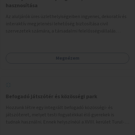
hasznosítása
Az aluljárók üres üzlethelyiségeiben ingyenes, dekoratív és
interaktív megjelenési lehetőség biztosítása civil
szervezetek számára, a társadalmi felelősségvállalás
jegyében. A cél, hogy közérdekű, segítő tevékenységeket
mutassanak be látványos, gondolatébresztő formában,
például rajzokkal, kérdésekkel, üzenetküldési lehetőséggel
Megnézem
vagy akciónapokkal – bérleti és közüzemi díjak nélkül, a
jelenlegi elhanyagolt állapot helyett.
Befogadó játszótér és közösségi park
Hozzunk létre egy integrált befogadó közösségi- és
játszóteret, melyet testi fogyatékkal élő gyerekek is
tudnak használni. Ennek helyszínéül a XVIII. kerület Turul-
park területe lenne megfelelő, mely mind elérhetőségét,