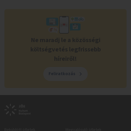
Ne maradj le a közösségi
költségvetés legfrissebb
híreiről!
Feliratkozás
Beküldött ötletek
Megvalósuló ötletek