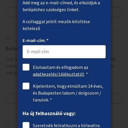
Add meg az e-mail-címed, és elküldjük a
belépéshez szükséges linket.
Megnézem
A csillaggal jelölt mezők kitöltése
kötelező
E-mail-cím: *
Beton helyett fák és bokrok
Erre alkalmas helyeken talajkapcsolatos növényzet (fák,
bokrok, évelők) telepítése elsősorban a belvárosban, de
Elolvastam és elfogadom az
más zöldhiányos városrészekben is.
adatkezelési tájékoztatót
. *
Kijelentem, hogy elmúltam 14 éves,
és Budapesten lakom / dolgozom /
Megnézem
tanulok. *
Ha új felhasználó vagy:
Szeretnék feliratkozni a hírlevélre.