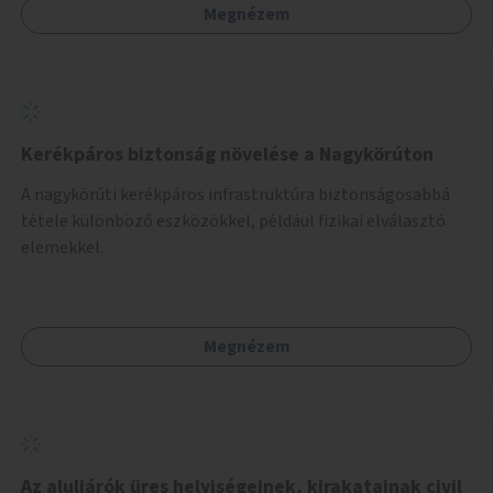
Megnézem
szembeforgalmú kerékpározásra.
Kerékpáros biztonság növelése a Nagykörúton
A nagykörúti kerékpáros infrastruktúra biztonságosabbá
tétele különböző eszközökkel, például fizikai elválasztó
elemekkel.
Megnézem
Az aluljárók üres helyiségeinek, kirakatainak civil