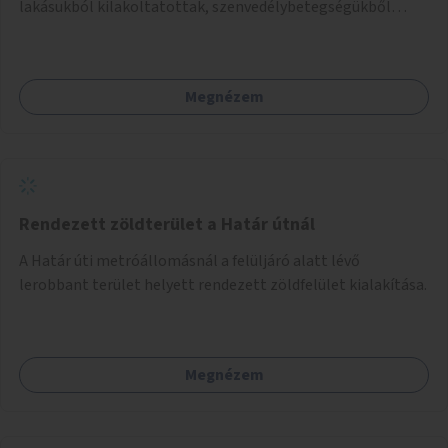
lakásukból kilakoltatottak, szenvedélybetegségükből
kijönni szándékozók – számára rehabilitációs otthon
megteremtése Budapest valamely peremkerületén,
civil/szakmai szervezeti háttérrel. A program a közvetlen
Megnézem
segítségen, biztonságnyújtáson kívül gazdálkodásba is
bevonja az ott lévő személyeket, és egyben a
környezettudatos és fenntartható élettel kapcsolatos
szemléletformálást is céljának tekinti.
Rendezett zöldterület a Határ útnál
A Határ úti metróállomásnál a felüljáró alatt lévő
lerobbant terület helyett rendezett zöldfelület kialakítása.
Megnézem