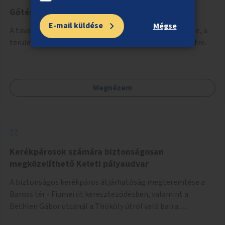
Gőtés-tó és környezetének rendbetétele
E-mail küldése
Mégse
A tavak körüli park rendezése, kukák, padok kihelyezése, a
terület alkalmassá tétele a minőségibb közösségi életre.
Megnézem
Kerékpárosok számára biztonságosan
megközelíthető Keleti pályaudvar
A biztonságos kerékpáros átjárhatóság megteremtése a
Baross tér - Fiumei út kereszteződésben, valamint a
Bethlen Gábor utcánál a Thököly útról való balra
kanyarodás biztosítása a Festetics György utca irányába.