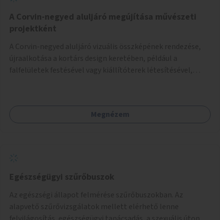
A Corvin-negyed aluljáró megújítása művészeti
projektként
A Corvin-negyed aluljáró vizuális összképének rendezése,
újraalkotása a kortárs design keretében, például a
falfelületek festésével vagy kiállítóterek létesítésével,
amelyekben kortárs designerek, művészek, tervezők
alkotásai, termékei jelenhetnének meg alkalmat adva a
bemutatkozásra, szélesebb körben való ismertségre.
Megnézem
Egészségügyi szűrőbuszok
Az egészségi állapot felmérése szűrőbuszokban. Az
alapvető szűrővizsgálatok mellett elérhető lenne
felvilágosítás, egészségügyi tanácsadás, a szexuális úton