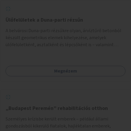
Ülőfelületek a Duna-parti rézsűn
A belvárosi Duna-parti rézsűkre olyan, árvíztűrő betonból
készült geometrikus elemek kihelyezése, amelyek
ülőfelületként, asztalként és lépcsőként is – valamint
néhány esetben extra funkcióval (kutyaitató, grill) –
használhatók. Civilek bevonása a fenntartásba.
Megnézem
„Budapest Peremén” rehabilitációs otthon
Személyes krízisbe került emberek – például állami
gondozásból kikerülő fiatalok, hajléktalan emberek,