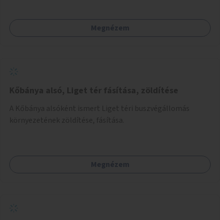
Megnézem
Kőbánya alsó, Liget tér fásítása, zöldítése
A Kőbánya alsóként ismert Liget téri buszvégállomás
környezetének zöldítése, fásítása.
Megnézem