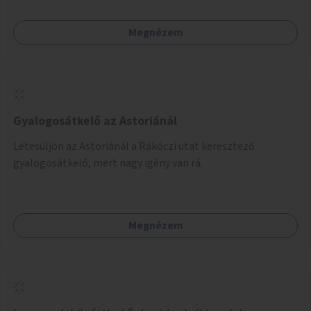
mind infrastrukturális adottságait tekintve alkalmas egy új
játszótér kialakítására.
Megnézem
Gyalogosátkelő az Astoriánál
Létesüljön az Astoriánál a Rákóczi utat keresztező
gyalogosátkelő, mert nagy igény van rá.
Megnézem