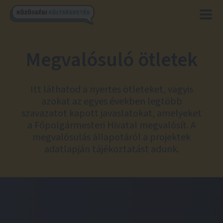
Megvalósuló ötletek
Itt láthatod a nyertes ötleteket, vagyis
azokat az egyes években legtöbb
szavazatot kapott javaslatokat, amelyeket
a Főpolgármesteri Hivatal megvalósít. A
megvalósulás állapotáról a projektek
adatlapján tájékoztatást adunk.