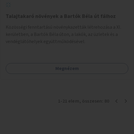
Talajtakaró növények a Bartók Béla út fáihoz
Közösségi fenntartású növénykazetták létrehozása a XI.
kerületben, a Bartók Béla úton, a lakók, az üzletek és a
vendéglátóhelyek együttműködésével.
Megnézem
1
-
21
elem
, összesen:
80