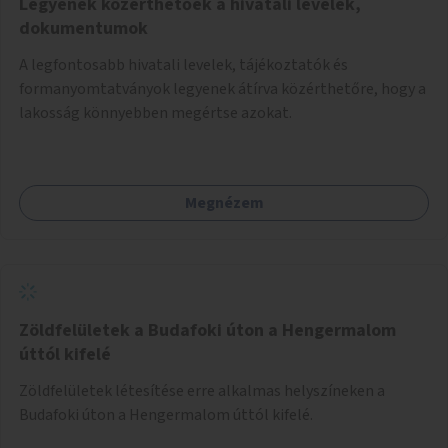
Legyenek közérthetőek a hivatali levelek,
dokumentumok
A legfontosabb hivatali levelek, tájékoztatók és
formanyomtatványok legyenek átírva közérthetőre, hogy a
lakosság könnyebben megértse azokat.
Megnézem
Zöldfelületek a Budafoki úton a Hengermalom
úttól kifelé
Zöldfelületek létesítése erre alkalmas helyszíneken a
Budafoki úton a Hengermalom úttól kifelé.