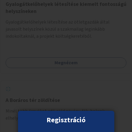
Gyalogátkelőhelyek létesítése kiemelt fontosságú
helyszíneken
Gyalogátkelőhelyek létesítése az ötletgazdák által
javasolt helyszínek közül a szakmailag leginkább
indokoltaknál, a projekt költségkeretéből.
Megnézem
A Boráros tér zöldítése
Minél több árnyékot adó zöld növény, fák, bokrok
Regisztráció
elhelyezése a Boráros téren.