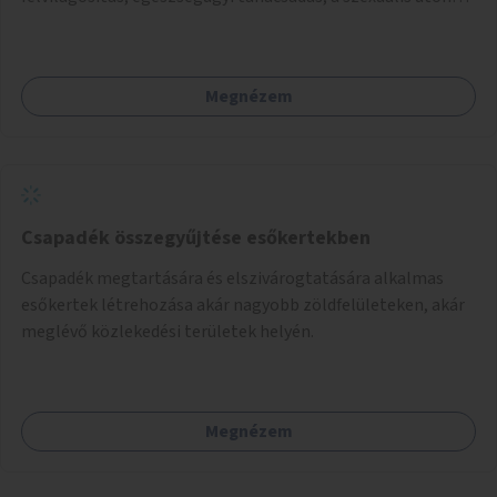
terjedő betegségek szűrése és a szenvedélybetegek
támogatása.
Megnézem
Csapadék összegyűjtése esőkertekben
Csapadék megtartására és elszivárogtatására alkalmas
esőkertek létrehozása akár nagyobb zöldfelületeken, akár
meglévő közlekedési területek helyén.
Megnézem