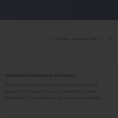
1
-
21
elem
, összesen:
80
Védettebb kerékpáros útvonalak
Biztonságos kerékpáros közlekedést lehetővé tevő
fejlesztések megvalósítása, ami jelentheti például a
kerékpárút fizikai elválasztását, szintbeli kiemelését,
optikai jelölését, az indirekt balra kanyarodási lehetőség
jelölését – különösen a veszélyesebb kereszteződésekben,
vagy akár egyes egyirányú utcák megnyitását